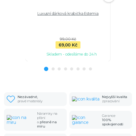
Luxusní dárková krabička Estemia
Stříbrný 
99,00 Kč
69,00 Kč
Skladem - odesíláme do 24 h
Sk
Nezávadné,
Nejvyšší kvalita
pravé materiály
zpracování
Náramky na
Garance
přání
100%
a
přesně na
spokojenosti
míru