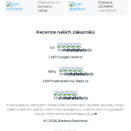
Přispíváme na
Doprava
ochranu
ZDARMA
velryb
nad 1500 Kč
Recenze našich zákazníků
5.0
1 267 Google recenzí
98 %
2 691 hodnocení na Zboží.cz
Krásné šperky, které jsem nikde jinde na internetu neviděla, opravdu hezký
výběr kvalitních šperků. Jsem moc spokojená a určitě to není můj poslední
nákup. Všem tento obchod doporučuji❤️
6 / 2026, Barbora Reichová