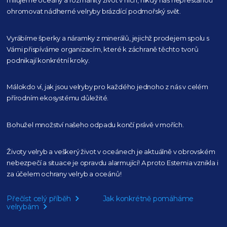
milujeme oceány
a rozmanitý život v nich, nikdy nás nepřestanou
ohromovat nádherné velryby
brázdící podmořský svět.
Vyrábíme šperky a náramky z minerálů, jejichž prodejem spolu s
Vámi přispíváme organizacím,
které k záchraně těchto tvorů
podnikají konkrétní kroky.
Málokdo ví, jak jsou velryby pro každého
jednoho z nás v celém
přírodním
ekosystému důležité.
Bohužel množství našeho
odpadu končí právě v mořích.
Životy velryb a veškerý život v oceánech je aktuálně
v obrovském
nebezpečí a situace je opravdu alarmující!
A proto Estemia vznikla i
za účelem ochrany velryb a oceánů!
Přečíst celý příběh
Jak konkrétně pomáháme
velrybám