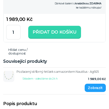
Dárkové balení s
krabičkou ZDARMA
ke každému nákupu!
1 989,00 Kč
PŘIDAT DO KOŠÍKU
Hlídat cenu /
dostupnost
Související produkty
Pozlacený stříbrný řetízek s amazonitem Nautilus - Ag925
Skladem - odesíláme do 24 h
1 989,00 Kč
Popis produktu