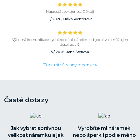
Naprostá spokojenost. Děkuji
5 / 2026, Eliška Richterová
Výborná komunikace, rychlé dodání, dáreček k objednávce..můžu jen
doporučit ☺️
5 / 2026, Jana Šteflová
Zobrazit všechny recenze »
Časté dotazy
Jak vybrat správnou
Vyrobíte mi náramek
velikost náramku a jak
nebo šperk i podle mého