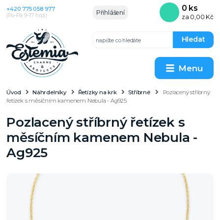
0
ks
+420 775 058 977
Přihlášení
(Po–Pá 9–17 hod.)
za
0,00 Kč
Hledat
Menu
Úvod
Náhrdelníky
Řetízky na krk
Stříbrné
Pozlacený stříbrný
řetízek s měsíčním kamenem Nebula - Ag925
Pozlacený stříbrný řetízek s
měsíčním kamenem Nebula -
Ag925