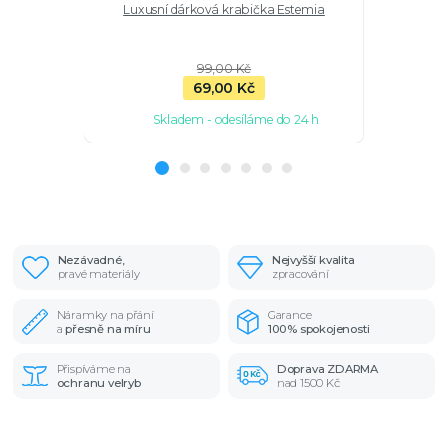
Luxusní dárková krabička Estemia
Stříbrné ná
99,00 Kč
69,00 Kč
Skladem - odesíláme do 24 h
Sk
Nezávadné,
Nejvyšší kvalita
pravé materiály
zpracování
Náramky na přání
Garance
a
přesně na míru
100% spokojenosti
Přispíváme na
Doprava ZDARMA
ochranu velryb
nad 1500 Kč