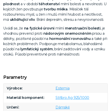
plodnost
a v období
těhotenství
mírní bolesti a nevolnosti. U
kojících žen povzbuzuje
tvorbu mléka
. Měsíček tiší
rozbouřenou mysl, u žen i mužů mírní hrubost a necitlivost,
má
uklidňující vliv
. Brání depresím, stresu a nevyrovnanosti.
Uvádí se, že
na fyzické úrovni
mírní
menstruační bolesti
, je
vhodnou prevencí proti
nádorovým
onemocněním
prsou a
dělohy, pozitivně působí na
hormonální rovnováhu
a také při
kožních problémech. Podporuje metabolismus, blahodárně
působí na
lymfatický systém
, brání zadržování vody a vzniku
otoků. Působí preventivně proti náměsíčnosti.
Parametry
Výrobce
Estemia
Materiál komponent
Stříbro Ag 925/1000
Určení
Dámské