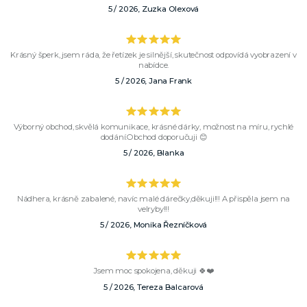
5 / 2026, Zuzka Olexová
Krásný šperk, jsem ráda, že řetízek je silnější, skutečnost odpovídá vyobrazení v
nabídce.
5 / 2026, Jana Frank
Výborný obchod, skvělá komunikace, krásné dárky, možnost na míru, rychlé
dodání.Obchod doporučuji 😊
5 / 2026, Blanka
Nádhera, krásně zabalené, navíc malé dárečky,děkuji!!! A přispěla jsem na
velryby!!!
5 / 2026, Monika Řezníčková
Jsem moc spokojena, děkuji 🍀❤️
5 / 2026, Tereza Balcarová