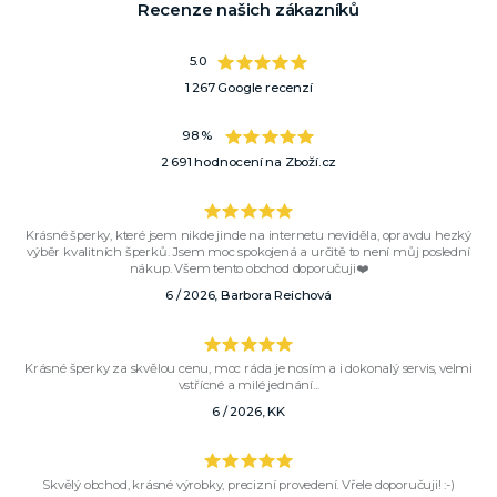
Recenze našich zákazníků
5.0
1 267 Google recenzí
98 %
2 691 hodnocení na Zboží.cz
Krásné šperky, které jsem nikde jinde na internetu neviděla, opravdu hezký
výběr kvalitních šperků. Jsem moc spokojená a určitě to není můj poslední
nákup. Všem tento obchod doporučuji❤️
6 / 2026, Barbora Reichová
Krásné šperky za skvělou cenu, moc ráda je nosím a i dokonalý servis, velmi
vstřícné a milé jednání...
6 / 2026, KK
Skvělý obchod, krásné výrobky, precizní provedení. Vřele doporučuji! :-)