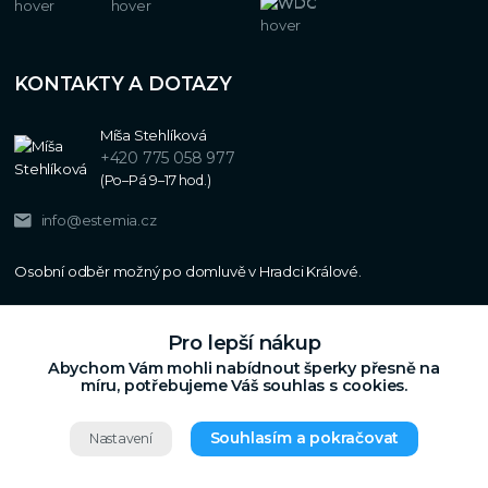
KONTAKTY A DOTAZY
Míša Stehlíková
+420 775 058 977
(Po–Pá 9–17 hod.)
info@estemia.cz
Pro lepší nákup
Abychom Vám mohli nabídnout šperky přesně na
míru, potřebujeme Váš souhlas s cookies.
Souhlasím a pokračovat
Nastavení
Copyright © 2024
Estemia.cz
,
Grafický návrh,
Všechna práva vyhrazena.
UX a SEO