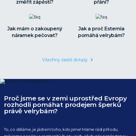
změřit zápěstí?
přání?
Jak mám o zakoupený
Jak a proč Estemia
náramek pečovat?
pomáhá velrybám?
Všechny časté dotazy
Proč jsme se v zemi uprostřed Evropy
rozhodli pomáhat prodejem šperků
právě velrybám?
To, co děláme, je jádrem toho, kdo jsme! Máme rádi přírodu,