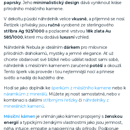
paprsky
. Jeho
minimalistický design
dává vyniknout kráse
přírodního měsíčního kamene.
V dekoltu působí náhrdelník velice
vkusně
,
a příjemně se nosí.
Řetízek i přívěsky jsou
ručně
vyrobené ze sterlingového
stříbra Ag 925/1000
a pozlacené vrstvou
18k zlata Au
585/1000
, které mu dodává
luxusní
vzhled.
Náhrdelník Nebula je ideálním
dárkem
pro milovnice
přírodních drahokamů, mystiky a jemné elegance. Ať už
chcete obdarovat své blízké nebo udělat radost sami sobě,
náhrdelník s měsíčním kamenem zaručeně
potěší
a okouzlí.
Tento šperk vás provede i tou nejtemnější nocí a přinese
světlo a naději do každého dne.
Hodí se jako doplněk ke
šperkům z měsíčního kamene
nebo k
náramkům z minerálů
. Můžete jej nosit samostatně, nebo v
kombinaci s dalšími
stříbrnými řetízky
či
náhrdelníky z
minerálních kamenů
.
Měsíční kámen
je vnímán jako kámen propojený s
ženskou
energií
a typickými ženskými vlastnostmi jako jsou jemnost,
něha, intuice, empatie a napojení na síly přírody. Podporuje