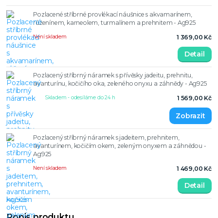
Pozlacené stříbrné provlékací náušnice s akvamarínem,
růženínem, karneolem, turmalínem a prehnitem - Ag925
Není skladem
1 369,00 Kč
Detail
Pozlacený stříbrný náramek s přívěsky jadeitu, prehnitu,
avanturínu, kočičího oka, zeleného onyxu a záhnědy - Ag925
Skladem - odesíláme do 24 h
1 569,00 Kč
Pozlacený stříbrný náramek s jadeitem, prehnitem,
avanturínem, kočičím okem, zeleným onyxem a záhnědou -
Ag925
Není skladem
1 469,00 Kč
Detail
Popis produktu