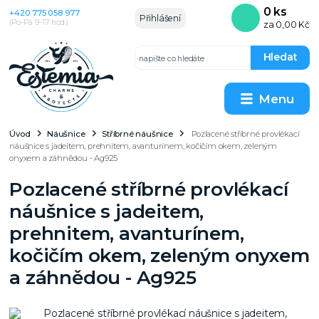
0
ks
+420 775 058 977
Přihlášení
(Po–Pá 9–17 hod.)
za
0,00 Kč
Hledat
Menu
Úvod
Náušnice
Stříbrné náušnice
Pozlacené stříbrné provlékací
náušnice s jadeitem, prehnitem, avanturínem, kočičím okem, zeleným
onyxem a záhnědou - Ag925
Pozlacené stříbrné provlékací
náušnice s jadeitem,
prehnitem, avanturínem,
kočičím okem, zeleným onyxem
a záhnědou - Ag925