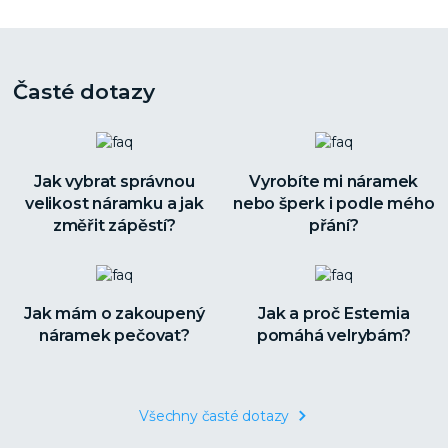
Časté dotazy
Jak vybrat správnou
Vyrobíte mi náramek
velikost náramku a jak
nebo šperk i podle mého
změřit zápěstí?
přání?
Jak mám o zakoupený
Jak a proč Estemia
náramek pečovat?
pomáhá velrybám?
Všechny časté dotazy