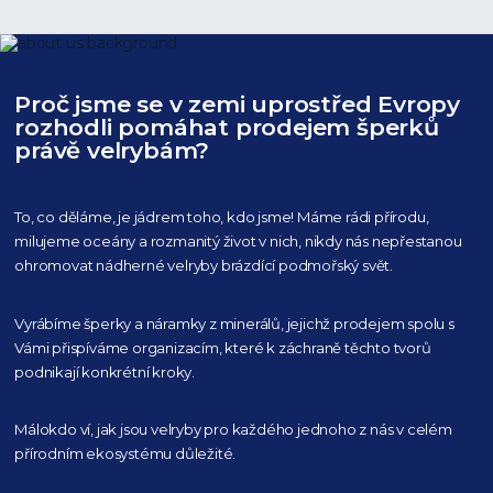
Proč jsme se v zemi uprostřed Evropy
rozhodli pomáhat prodejem šperků
právě velrybám?
To, co děláme, je jádrem toho, kdo jsme! Máme rádi přírodu,
milujeme oceány
a rozmanitý život v nich, nikdy nás nepřestanou
ohromovat nádherné velryby
brázdící podmořský svět.
Vyrábíme šperky a náramky z minerálů, jejichž prodejem spolu s
Vámi přispíváme organizacím,
které k záchraně těchto tvorů
podnikají konkrétní kroky.
Málokdo ví, jak jsou velryby pro každého
jednoho z nás v celém
přírodním
ekosystému důležité.