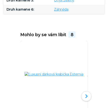
Druh kamene 5
Onyx zelený
Druh kamene 6
Záhněda
Mohlo by se vám líbit
8