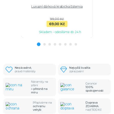
Luxusní dárková krabička Estemia
Pozlacený
jadeitu, 
oka, zele
99,00 Kč
69,00 Kč
Skladem - odesíláme do 24 h
Sk
Nezávadné,
Nejvyšší kvalita
pravé materiály
zpracování
Náramky na
Garance
přání
100%
a
přesně na
spokojenosti
míru
Přispíváme na
Doprava
ochranu
ZDARMA
velryb
nad 1500 Kč