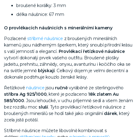
broušené korálky: 3 mm
délka náušnice
: 67 mm
O provlékacích náušnicích s minerálními kameny
Pozlacené
stříbrné náušnice
z broušených minerálních
kamenů jsou nádherným šperkem, který snoubí přírodní krásu
s vaší jemností a elegancí.
Provlékací řetízkové náušnice
vytvoří dokonalý prvek vašeho outfitu. Broušené plošky
jadeitu, prehnitu, záhnědy, onyxu, avanturínu i kočičího oka se
na světle jemně
blýskají
. Celkový dojem je velmi decentní a
dokonale podtrhuje kouzlo ženské krásy.
Řetízkové
náušnice
jsou
ručně
vyráběné ze sterlingového
stříbra Ag 925/1000
, které je pozlaceno
18k zlatem Au
585/1000
. Jsou lehoučké, v uchu příjemně sedí a všem ženám
bez rozdílu moc
sluší
.
Tyto provlékací řetízkové náušnice z
broušených minerálů se hodí také jako originální
dárek
, který
zcela jistě potěší.
Stříbrné náušnice můžete libovolně kombinovat s