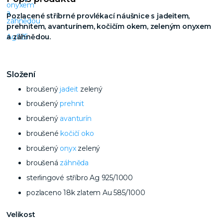
Pozlacené stříbrné provlékací náušnice s jadeitem,
prehnitem, avanturínem, kočičím okem, zeleným onyxem
a záhnědou.
Složení
broušený
jadeit
zelený
broušený
prehnit
broušený
avanturín
broušené
kočičí oko
broušený
onyx
zelený
broušená
záhněda
sterlingové stříbro Ag 925/1000
pozlaceno 18k zlatem Au 585/1000
Velikost