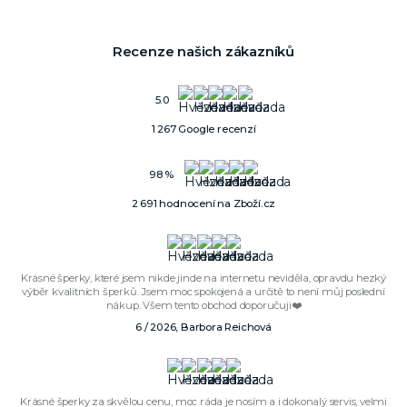
Recenze našich zákazníků
5.0
1 267 Google recenzí
98 %
2 691 hodnocení na Zboží.cz
Krásné šperky, které jsem nikde jinde na internetu neviděla, opravdu hezký
výběr kvalitních šperků. Jsem moc spokojená a určitě to není můj poslední
nákup. Všem tento obchod doporučuji❤️
6 / 2026, Barbora Reichová
Krásné šperky za skvělou cenu, moc ráda je nosím a i dokonalý servis, velmi