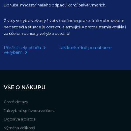
Bohužel množství našeho
odpadu končí právě v mořích.
Životy velryb a veškerý život v oceánech je aktuálně
v obrovském
nebezpečí a situace je opravdu alarmující!
A proto Estemia vznikla i
za účelem ochrany velryb a oceánů!
Přečíst celý příběh
Jak konkrétně pomáháme
velrybám
VŠE O NÁKUPU
Časté dotazy
Jak vybrat správnou velikost
Doprava a platba
Výměna velikosti