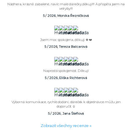
Nádhera, krásně zabalené, navíc malé dárečky,děkuji!!! A přispěla jsem na
velryby!!!
5 / 2026, Monika Řezníčková
Jsem moc spokojena, děkuji 🍀❤️
5 / 2026, Tereza Balcarová
Naprostá spokojenost. Děkuji
5 / 2026, Eliška Richterová
Výborná komunikace, rychlé dodání, dáreček k objednávce..můžu jen
doporučit ☺️
5 / 2026, Jana Šteflová
Zobrazit všechny recenze »