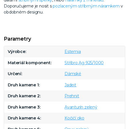
dalšími
stříbrnými šperky
, nebo
náramky z minerálů
.
Doporučujeme je nosit s
pozlaceným stříbrným náramkem
v
obdobném designu.
Parametry
Výrobce
Estemia
Materiál komponent
Stříbro Ag 925/1000
Určení
Dámské
Druh kamene 1
Jadeit
Druh kamene 2
Prehnit
Druh kamene 3
Avanturín zelený
Druh kamene 4
Kočičí oko