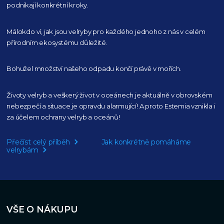
podnikají konkrétní kroky.
Málokdo ví, jak jsou velryby pro každého
jednoho z nás v celém
přírodním
ekosystému důležité.
Bohužel množství našeho
odpadu končí právě v mořích.
Životy velryb a veškerý život v oceánech je aktuálně
v obrovském
nebezpečí a situace je opravdu alarmující!
A proto Estemia vznikla i
za účelem ochrany velryb a oceánů!
Přečíst celý příběh
Jak konkrétně pomáháme
velrybám
VŠE O NÁKUPU