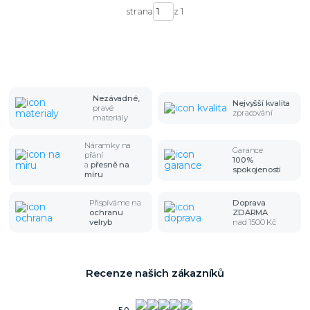
strana
z 1
Nezávadné,
Nejvyšší kvalita
pravé
zpracování
materiály
Náramky na
Garance
přání
100%
a
přesně na
spokojenosti
míru
Přispíváme na
Doprava
ochranu
ZDARMA
velryb
nad 1500 Kč
Recenze našich zákazníků
5.0