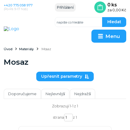
0
ks
+420 775 058 977
Přihlášení
(Po–Pá 9–17 hod.)
za
0,00 Kč
Hledat
Menu
Úvod
Materiály
Mosaz
Mosaz
Upřesnit parametry
Doporučujeme
Nejlevnější
Nejdražší
Zobrazuji 1-1 z 1
strana
z 1