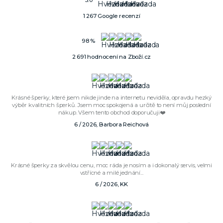
1 267 Google recenzí
98 %
2 691 hodnocení na Zboží.cz
Krásné šperky, které jsem nikde jinde na internetu neviděla, opravdu hezký
výběr kvalitních šperků. Jsem moc spokojená a určitě to není můj poslední
nákup. Všem tento obchod doporučuji❤️
6 / 2026, Barbora Reichová
Krásné šperky za skvělou cenu, moc ráda je nosím a i dokonalý servis, velmi
vstřícné a milé jednání...
6 / 2026, KK