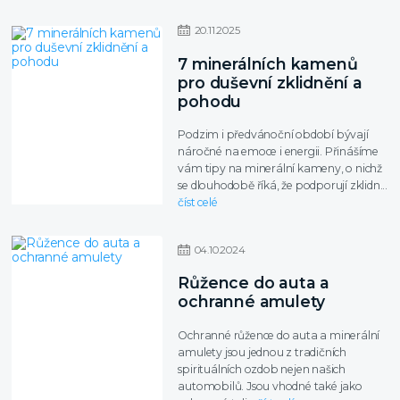
20
.
11
.
2025
7 minerálních kamenů
pro duševní zklidnění a
pohodu
Podzim i předvánoční období bývají
náročné na emoce i energii. Přinášíme
vám tipy na minerální kameny, o nichž
se dlouhodobě říká, že podporují zklidn...
číst celé
04
.
10
.
2024
Růžence do auta a
ochranné amulety
Ochranné růžence do auta a minerální
amulety jsou jednou z tradičních
spirituálních ozdob nejen našich
automobilů. Jsou vhodné také jako