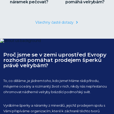
náramek pečovat?
pomáhá velrybám?
Všechny časté dotazy
Proč jsme se v zemi uprostřed Evropy
rozhodli pomáhat prodejem šperků
právě velrybám?
To, co děláme, je jádrem toho, kdo jsme! Máme rádi přírodu,
milujeme oceány
a rozmanitý život v nich, nikdy nás nepřestanou
ohromovat nádherné velryby
brázdící podmořský svět.
Vyrábíme šperky a náramky z minerálů, jejichž prodejem spolu s
Vámi přispíváme organizacím,
které k záchraně těchto tvorů