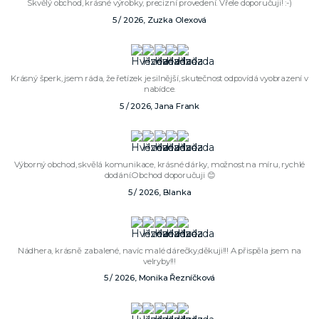
Skvělý obchod, krásné výrobky, precizní provedení. Vřele doporučuji! :-)
5 / 2026, Zuzka Olexová
Krásný šperk, jsem ráda, že řetízek je silnější, skutečnost odpovídá vyobrazení v
nabídce.
5 / 2026, Jana Frank
Výborný obchod, skvělá komunikace, krásné dárky, možnost na míru, rychlé
dodání.Obchod doporučuji 😊
5 / 2026, Blanka
Nádhera, krásně zabalené, navíc malé dárečky,děkuji!!! A přispěla jsem na
velryby!!!
5 / 2026, Monika Řezníčková