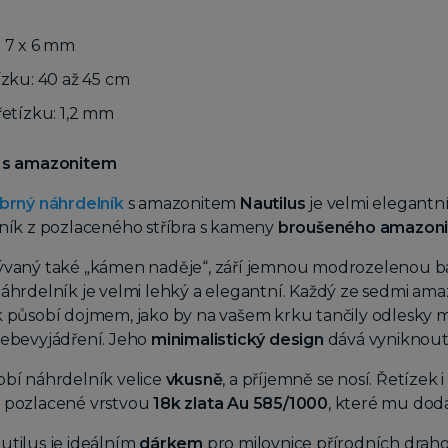
: 7 x 6 mm
ízku: 40 až 45 cm
řetízku: 1,2 mm
u s amazonitem
íbrný náhrdelník
s amazonitem
Nautilus
je velmi elegantn
lník z pozlaceného stříbra s kameny
broušeného
amazoni
vaný také „kámen naděje“, září jemnou modrozelenou barv
áhrdelník je velmi lehký a elegantní. Každý ze sedmi am
 působí dojmem, jako by na vašem krku tančily odlesky mo
sebevyjádření. Jeho
minimalistický design
dává vyniknout
obí náhrdelník velice
vkusně
,
a příjemně se nosí. Řetízek i
 pozlacené vrstvou
18k zlata Au 585/1000
, které mu do
utilus je ideálním
dárkem
pro milovnice přírodních drah