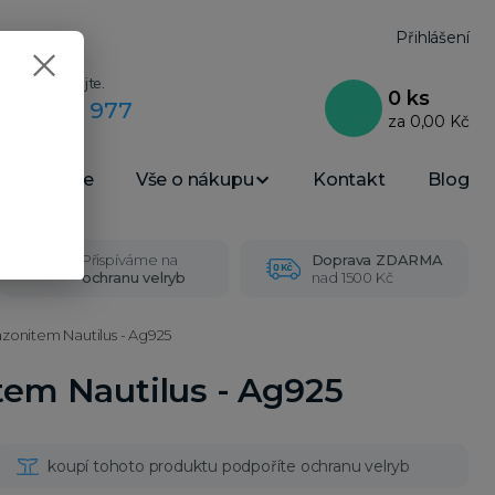
Přihlášení
adit? Zavolejte.
0
ks
775 058 977
za
0,00 Kč
 9–17 hod.)
Recenze
Vše o nákupu
Kontakt
Blog
Přispíváme na
Doprava ZDARMA
ochranu velryb
nad 1500 Kč
azonitem Nautilus - Ag925
tem Nautilus - Ag925