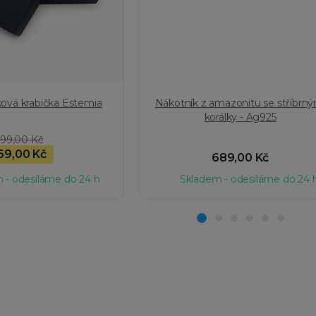
ková krabička Estemia
Nákotník z amazonitu se stříbrný
korálky - Ag925
99,00 Kč
69,00 Kč
689,00 Kč
 - odesíláme do 24 h
Skladem - odesíláme do 24 