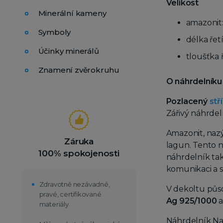
Velikost
Minerální kameny
amazonit
Symboly
délka řet
Účinky minerálů
tloušťka 
Znamení zvěrokruhu
O náhrdelník
Pozlacený
stř
Zářivý náhrde
Amazonit, nazý
Záruka
lagun. Tento n
100% spokojenosti
náhrdelník tak
komunikaci a 
Zdravotně nezávadné,
V dekoltu půs
pravé, certifikované
Ag 925/1000
a
materiály
Náhrdelník Na