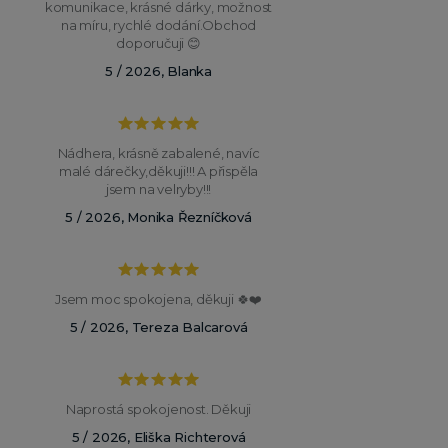
komunikace, krásné dárky, možnost
na míru, rychlé dodání.Obchod
doporučuji 😊
5 / 2026, Blanka
Nádhera, krásně zabalené, navíc
malé dárečky,děkuji!!! A přispěla
jsem na velryby!!!
5 / 2026, Monika Řezníčková
Jsem moc spokojena, děkuji 🍀❤️
5 / 2026, Tereza Balcarová
Naprostá spokojenost. Děkuji
5 / 2026, Eliška Richterová