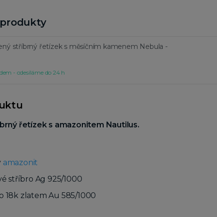
í produkty
ený stříbrný řetízek s měsíčním kamenem Nebula -
dem - odesíláme do 24 h
duktu
íbrný řetízek s amazonitem Nautilus.
ý
amazonit
vé stříbro Ag 925/1000
o 18k zlatem Au 585/1000