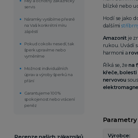
Milý a ochotný zákaznický
blízké nebo u
servis
Hodí se jako 
Náramky vyrábíme přesně
na Vaši konkrétní míru
dalšími
stříbrn
zápěstí
Amazonit
je z
Pokud cokoliv nesedí, tak
rukou. Uvádí s
šperk upravíme nebo
harmonii a
rov
vyměníme
Říká se, že
na f
Možnost individuálních
křeče,
bolesti
úprav a výroby šperků na
nervovou
sous
přání
elektromagne
Garantujeme 100%
spokojenost nebo vrácení
peněz
Parametry
Výrobce
Recenze našich zákazníků