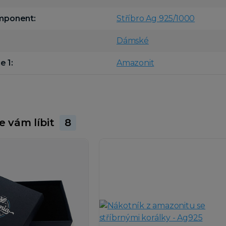
omponent
Stříbro Ag 925/1000
Dámské
e 1
Amazonit
e vám líbit
8