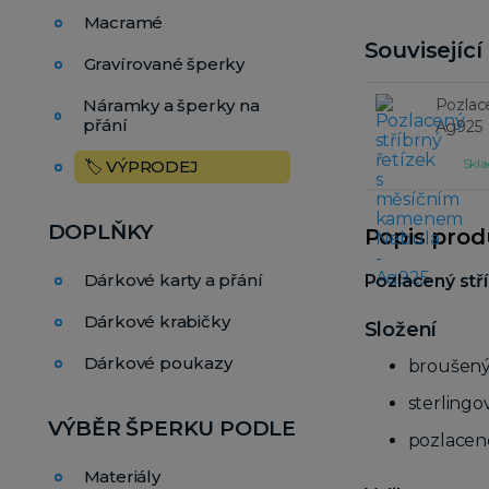
Macramé
Souvisejíc
Gravírované šperky
Náramky a šperky na
Pozlac
přání
Ag925
Skla
🏷️ VÝPRODEJ
DOPLŇKY
Popis pro
Dárkové karty a přání
Pozlacený stř
Dárkové krabičky
Složení
Dárkové poukazy
broušen
sterlingo
VÝBĚR ŠPERKU PODLE
pozlacen
Materiály