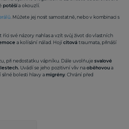
ně
potěší
a okouzlí.
erálů
. Můžete jej nosit samostatně, nebo v kombinaci s
 říci své názory nahlas a vzít svůj život do vlastních
emoce
a kolísání nálad. Hojí
citová
traumata, přináší
u, při nedostatku vápníku. Dále uvolňuje
svalové
lestech.
Uvádí se jeho pozitivní vliv na
oběhovou
a
 silné bolesti hlavy a
migrény
. Chrání před