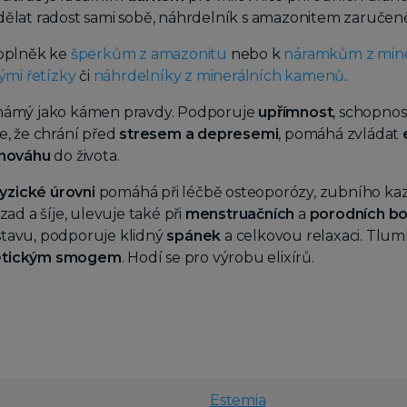
dělat radost sami sobě, náhrdelník s amazonitem zaruče
doplněk ke
šperkům z amazonitu
nebo k
náramkům z min
ými řetízky
či
náhrdelníky z minerálních kamenů
.
námý jako kámen pravdy. Podporuje
upřímnost
, schopnost
e, že chrání před
stresem a depresemi
, pomáhá zvládat
nováhu
do života.
yzické úrovni
pomáhá při léčbě osteoporózy, zubního kaz
zad a šíje, ulevuje také při
menstruačních
a
porodních bo
tavu, podporuje klidný
spánek
a celkovou relaxaci. Tlumí
tickým
smogem
. Hodí se pro výrobu elixírů.
Estemia