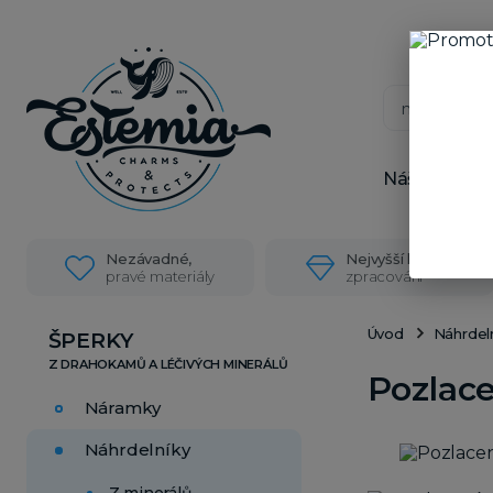
Náš příběh
Nezávadné,
Nejvyšší kvalita
pravé materiály
zpracování
Úvod
Náhrdel
ŠPERKY
Pozlace
Náramky
Náhrdelníky