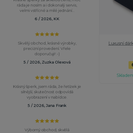
ráda je nosím a i dokonalý servis,
velmi vstřícné a milé jednání...
6 / 2026, KK
Skvělý obchod, krásné výrobky,
Luxusní dár
precizní provedení. Vřele
doporučuji! :-)
5 / 2026, Zuzka Olexová
Skladem
Krásný šperk, jsem ráda, že řetízek je
silnější, skutečnost odpovídá
vyobrazení v nabídce.
5 / 2026, Jana Frank
Výborný obchod, skvělá