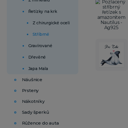
Z minerálů
Řetízky na krk
Z chirurgické oceli
Stříbrné
Gravírované
Dřevěné
Japa Mala
Náušnice
Prsteny
Nákotníky
Sady šperků
Růžence do auta