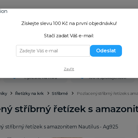
Získejte slevu 100 Kč na první objednávku!
Chcete por
+420 
Hledat
Stačí zadat Váš e-mail:
(Po–Pá
Význam minerálů
Jak vybrat správnou velikost
Odeslat
Zavřít
Náramky na přání
Garance
a
přesně na míru
100% spokojenosti
níky
Řetízky na krk
Stříbrné
Pozlacený stříbrný řetízek s am
ný stříbrný řetízek s amazoni