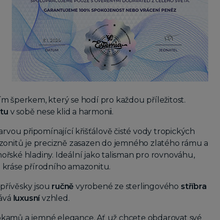
ím šperkem, který se hodí pro každou příležitost.
tu
v sobě nese klid a harmonii.
ou připomínající křišťálově čisté vody tropických
azonitů je precizně zasazen do jemného zlatého rámu a
řské hladiny. Ideální jako talisman pro rovnováhu,
 kráse přírodního amazonitu.
 přívěsky jsou
ručně
vyrobené ze sterlingového
stříbra
dává
luxusní
vzhled.
okamů a jemné elegance. Ať už chcete obdarovat své