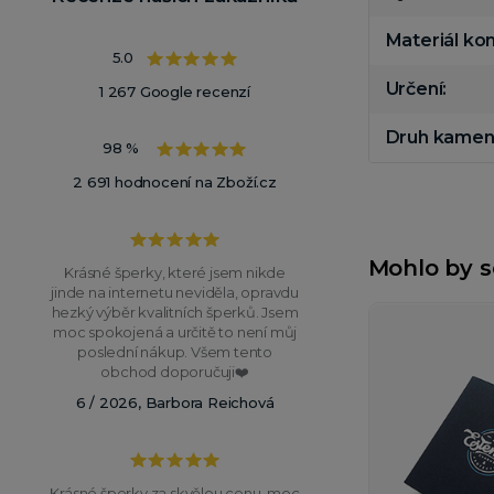
Materiál k
5.0
Určení
1 267 Google recenzí
Druh kamen
98 %
2 691 hodnocení na Zboží.cz
Mohlo by s
Krásné šperky, které jsem nikde
jinde na internetu neviděla, opravdu
hezký výběr kvalitních šperků. Jsem
moc spokojená a určitě to není můj
poslední nákup. Všem tento
obchod doporučuji❤️
6 / 2026, Barbora Reichová
Krásné šperky za skvělou cenu, moc