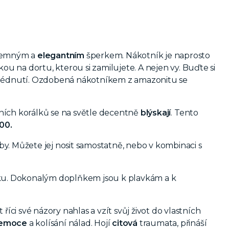
 jemným a
elegantním
šperkem. Nákotník je naprosto
ou na dortu, kterou si zamilujete. A nejen vy. Buďte si
lédnutí. Ozdobená nákotníkem z amazonitu se
ních korálků se na světle decentně
blýskají
.
Tento
000.
by.
Můžete jej nosit samostatně, nebo v kombinaci s
zku. Dokonalým doplňkem jsou k plavkám a k
 říci své názory nahlas a vzít svůj život do vlastních
emoce
a kolísání nálad. Hojí
citová
traumata, přináší