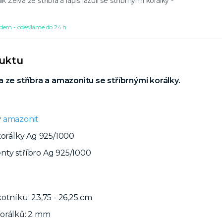
k Želva ze stříbra a lapis lazuli se stříbrnými korálky -
dem - odesíláme do 24 h
duktu
 ze stříbra a amazonitu se stříbrnými korálky.
ý
amazonit
korálky Ag 925/1000
ty stříbro Ag 925/1000
otníku: 23,75 - 26,25 cm
orálků: 2 mm