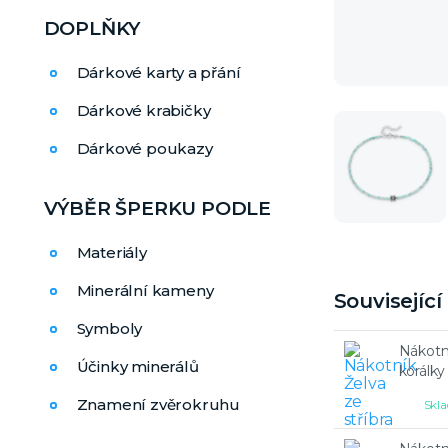
DOPLŇKY
Dárkové karty a přání
Dárkové krabičky
Dárkové poukazy
VÝBĚR ŠPERKU PODLE
Materiály
Minerální kameny
Souvisejíc
Symboly
Nákotní
Účinky minerálů
korálky
Znamení zvěrokruhu
Skla