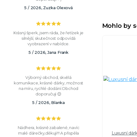
5 / 2026, Zuzka Olexová
Mohlo by s
Krásný šperk, jsem ráda, že řetízek je
silnější, skutečnost odpovídá
vyobrazení v nabídce.
5 / 2026, Jana Frank
Výborný obchod, skvělá
komunikace, krásné dárky, možnost
na míru, rychlé dodání.Obchod
doporučuji 😊
5 / 2026, Blanka
Nádhera, krásně zabalené, navíc
Luxusní dár
malé dárečky,děkuji!!! A přispěla