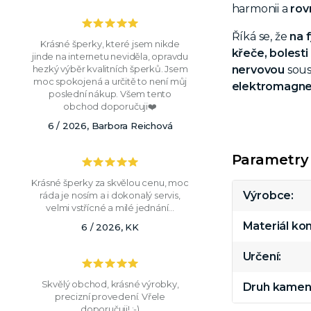
harmonii a
rov
Říká se, že
na f
Krásné šperky, které jsem nikde
křeče,
bolesti
jinde na internetu neviděla, opravdu
nervovou
sous
hezký výběr kvalitních šperků. Jsem
moc spokojená a určitě to není můj
elektromagne
poslední nákup. Všem tento
obchod doporučuji❤️
6 / 2026, Barbora Reichová
Parametry
Krásné šperky za skvělou cenu, moc
Výrobce
ráda je nosím a i dokonalý servis,
velmi vstřícné a milé jednání...
Materiál k
6 / 2026, KK
Určení
Skvělý obchod, krásné výrobky,
Druh kamen
precizní provedení. Vřele
doporučuji! :-)