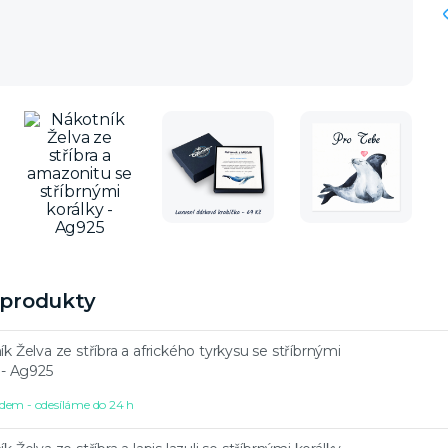
í produkty
k Želva ze stříbra a afrického tyrkysu se stříbrnými
 - Ag925
dem - odesíláme do 24 h