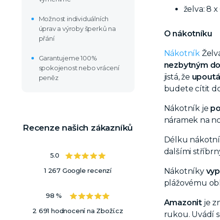
želva: 8 
Možnost individuálních
úprav a výroby šperků na
O nákotníku
přání
Nákotník
Želv
Garantujeme 100%
nezbytným d
spokojenost nebo vrácení
jistá, že
upoutá
peněz
budete cítit d
Nákotník je
po
náramek na n
Recenze našich zákazníků
Délku nákotní
dalšími
stříbr
5.0
Nákotníky
vyp
1 267 Google recenzí
plážovému oble
98 %
Amazonit
je z
2 691 hodnocení na Zboží.cz
rukou. Uvádí s