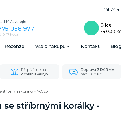
Přihlášení
adit? Zavolejte.
0
ks
775 058 977
za
0,00 Kč
 9–17 hod.)
Recenze
Vše o nákupu
Kontakt
Blog
Přispíváme na
Doprava ZDARMA
ochranu velryb
nad 1500 Kč
e stříbrnými korálky - Ag925
 se stříbrnými korálky -