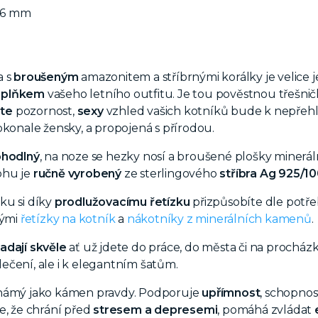
x 6 mm
a s
broušeným
amazonitem a stříbrnými korálky je velice
oplňkem
vašeho letního outfitu. Je tou pověstnou třešničk
te
pozornost,
sexy
vzhled vašich kotníků bude k nepřeh
okonale žensky, a propojená s přírodou.
hodlný
, na noze se hezky nosí a b
roušené plošky minerál
ohu je
ručně vyrobený
ze sterlingového
stříbra Ag 925/1
ku si díky
prodlužovacímu řetízku
přizpůsobíte dle potře
nými
řetízky na kotník
a
nákotníky z minerálních kamenů
.
adají skvěle
ať už jdete do práce, do města či na prochá
čení, ale i k elegantním šatům.
námý jako kámen pravdy. Podporuje
upřímnost
, schopnost
e, že chrání před
stresem a depresemi
, pomáhá zvládat