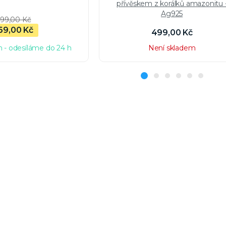
přívěskem z korálků amazonitu 
Ag925
99,00 Kč
69,00 Kč
499,00 Kč
 - odesíláme do 24 h
Není skladem