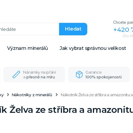
Chcete por
+420 
Hledat
(Po–Pá
Význam minerálů
Jak vybrat správnou velikost
Náramky na přání
Garance
a
přesně na míru
100% spokojenosti
ky
Nákotníky z minerálů
Nákotník Želva ze stříbra a amazonitu s
k Želva ze stříbra a amazonitu