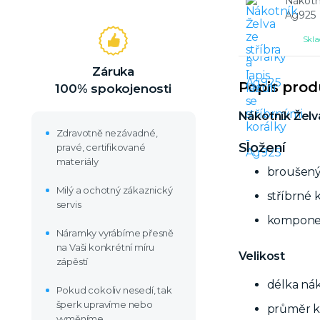
Nákotní
Ag925
Skla
Záruka
Popis pro
100% spokojenosti
Nákotník Želva
Zdravotně nezávadné,
Složení
pravé, certifikované
materiály
broušen
Milý a ochotný zákaznický
stříbrné 
servis
komponen
Náramky vyrábíme přesně
na Vaši konkrétní míru
Velikost
zápěstí
délka nák
Pokud cokoliv nesedí, tak
šperk upravíme nebo
průměr k
vyměníme