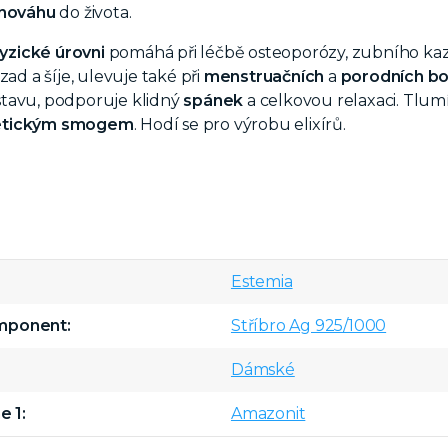
nováhu
do života.
yzické úrovni
pomáhá při léčbě osteoporózy, zubního kaz
zad a šíje, ulevuje také při
menstruačních
a
porodních bo
tavu, podporuje klidný
spánek
a celkovou relaxaci. Tlumí
tickým
smogem
. Hodí se pro výrobu elixírů.
Estemia
omponent
Stříbro Ag 925/1000
Dámské
e 1
Amazonit