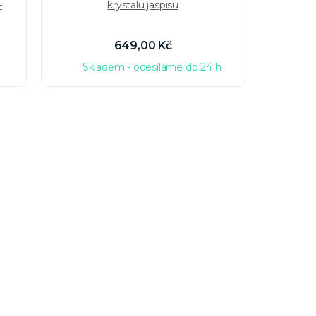
-
krystalu jaspisu
649,00 Kč
Skladem - odesíláme do 24 h
Sk