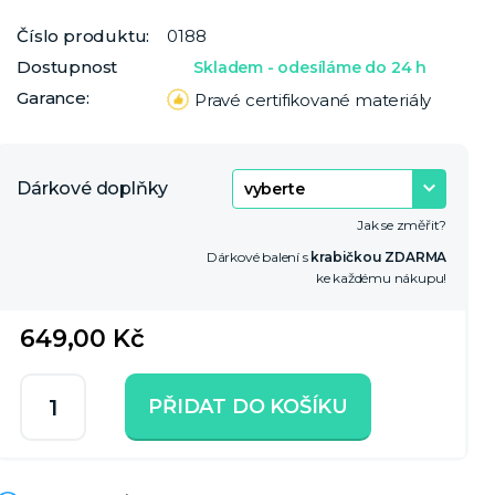
Číslo produktu:
0188
Dostupnost
Skladem - odesíláme do 24 h
Garance:
Pravé certifikované materiály
Dárkové doplňky
Jak se změřit?
Dárkové balení s
krabičkou ZDARMA
ke každému nákupu!
649,00 Kč
PŘIDAT DO KOŠÍKU