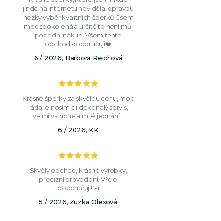
jinde na internetu neviděla, opravdu
hezký výběr kvalitních šperků. Jsem
moc spokojená a určitě to není můj
poslední nákup. Všem tento
obchod doporučuji❤️
6 / 2026, Barbora Reichová
Krásné šperky za skvělou cenu, moc
ráda je nosím a i dokonalý servis,
velmi vstřícné a milé jednání...
6 / 2026, KK
Skvělý obchod, krásné výrobky,
precizní provedení. Vřele
doporučuji! :-)
5 / 2026, Zuzka Olexová