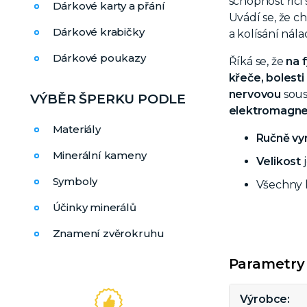
schopnost říci
Dárkové karty a přání
Uvádí se, že c
Dárkové krabičky
a kolísání nála
Dárkové poukazy
Říká se, že
na f
křeče,
bolesti
nervovou
sous
VÝBĚR ŠPERKU PODLE
elektromagne
Materiály
Ručně vy
Minerální kameny
Velikost
Symboly
Všechny 
Účinky minerálů
Znamení zvěrokruhu
Parametry
Výrobce