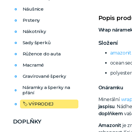
Náušnice
Popis pro
Prsteny
Wrap náramek 
Nákotníky
Sady šperků
Složení
amazonit
Růžence do auta
ocean se
Macramé
polyeste
Gravírované šperky
Náramky a šperky na
O
náramku
přání
Minerální
wra
🏷️ VÝPRODEJ
jaspisu
. Nádhe
doplňkem
vaš
DOPLŇKY
Amazonit
je z