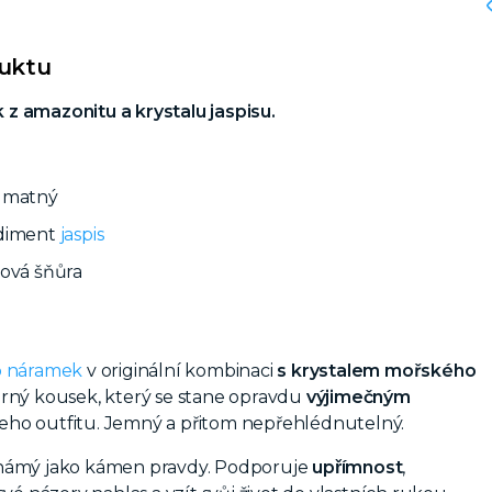
duktu
z amazonitu a krystalu jaspisu.
matný
diment
jaspis
rová šňůra
p náramek
v originální kombinaci
s krystalem mořského
rný kousek, který se stane opravdu
výjimečným
eho outfitu. Jemný a přitom nepřehlédnutelný.
námý jako kámen pravdy. Podporuje
upřímnost
,