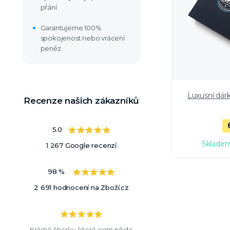
přání
Garantujeme 100%
spokojenost nebo vrácení
peněz
Luxusní dár
Recenze našich zákazníků
5.0
Skladem
1 267 Google recenzí
98 %
2 691 hodnocení na Zboží.cz
Krásné šperky, které jsem nikde