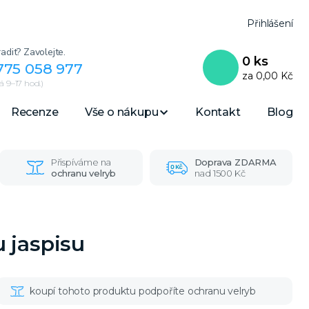
Přihlášení
adit? Zavolejte.
0
ks
775 058 977
za
0,00 Kč
 9–17 hod.)
Recenze
Vše o nákupu
Kontakt
Blog
Přispíváme na
Doprava ZDARMA
ochranu velryb
nad 1500 Kč
 jaspisu