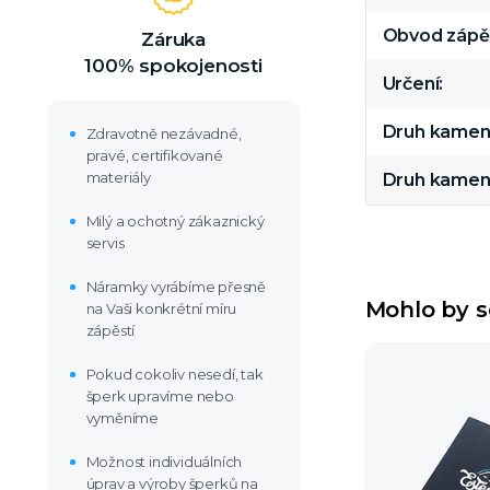
Obvod zápě
Záruka
100% spokojenosti
Určení
Druh kamen
Zdravotně nezávadné,
pravé, certifikované
materiály
Druh kamen
Milý a ochotný zákaznický
servis
Náramky vyrábíme přesně
Mohlo by s
na Vaši konkrétní míru
zápěstí
Pokud cokoliv nesedí, tak
šperk upravíme nebo
vyměníme
Možnost individuálních
úprav a výroby šperků na