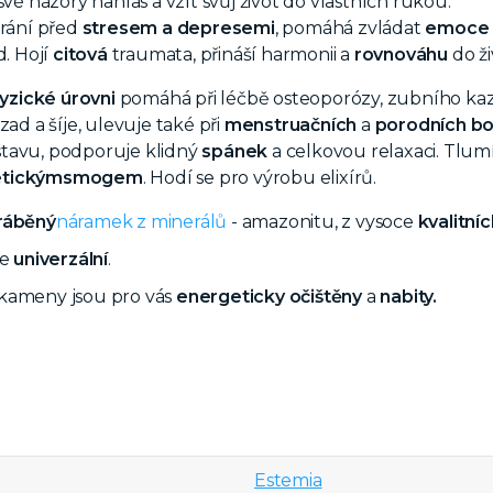
 své názory nahlas a vzít svůj život do vlastních rukou.
hrání před
stresem a depresemi
, pomáhá zvládat
emoce
d. Hojí
citová
traumata, přináší harmonii a
rovnováhu
do ži
yzické úrovni
pomáhá při léčbě osteoporózy, zubního kaz
zad a šíje, ulevuje také při
menstruačních
a
porodních bo
tavu, podporuje klidný
spánek
a celkovou relaxaci. Tlumí
tickým
smogem
. Hodí se pro výrobu elixírů.
ráběný
náramek z minerálů
- amazonitu, z vysoce
kvalitn
je
univerzální
.
kameny jsou pro vás
energeticky očištěny
a
nabity.
Estemia