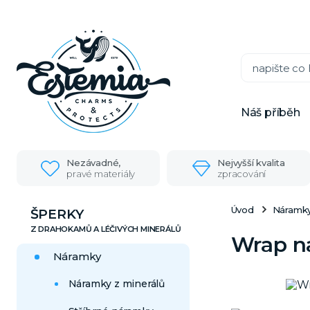
Náš příběh
Nezávadné,
Nejvyšší kvalita
pravé materiály
zpracování
Úvod
Náramk
ŠPERKY
Wrap ná
Náramky
Náramky z minerálů