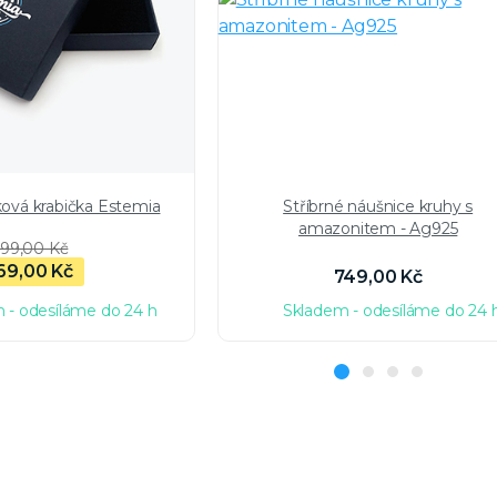
ková krabička Estemia
Stříbrné náušnice kruhy s
amazonitem - Ag925
99,00 Kč
69,00 Kč
749,00 Kč
 - odesíláme do 24 h
Skladem - odesíláme do 24 