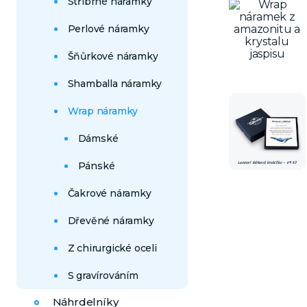
Stříbrné náramky
Perlové náramky
Šňůrkové náramky
Shamballa náramky
Wrap náramky
Dámské
Pánské
Čakrové náramky
Dřevěné náramky
Z chirurgické oceli
S gravírováním
Náhrdelníky