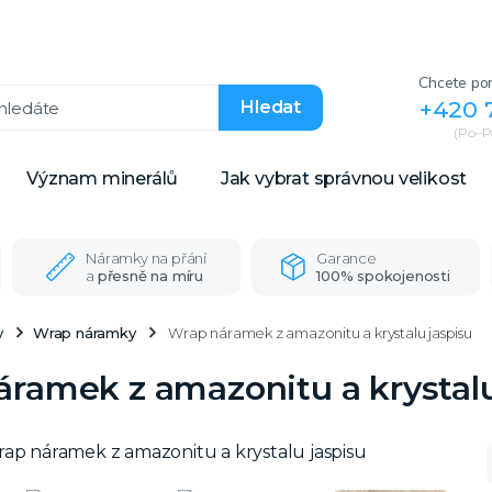
Chcete por
+420 
Hledat
(Po–Pá
Význam minerálů
Jak vybrat správnou velikost
Náramky na přání
Garance
a
přesně na míru
100% spokojenosti
y
Wrap náramky
Wrap náramek z amazonitu a krystalu jaspisu
ramek z amazonitu a krystalu