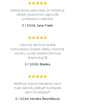
Krásný šperk, jsem ráda, že řetízek je
silnější, skutečnost odpovídá
vyobrazení v nabídce.
5 / 2026, Jana Frank
Výborný obchod, skvělá
komunikace, krásné dárky, možnost
na míru, rychlé dodání.Obchod
doporučuji 😊
5 / 2026, Blanka
Nádhera, krásně zabalené, navíc
malé dárečky,děkuji!!! A přispěla
jsem na velryby!!!
5 / 2026, Monika Řezníčková