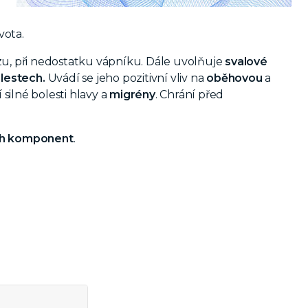
vota.
u, při nedostatku vápníku. Dále uvolňuje
svalové
lestech.
Uvádí se jeho pozitivní vliv na
oběhovou
a
 silné bolesti hlavy a
migrény
. Chrání před
ích komponent
.