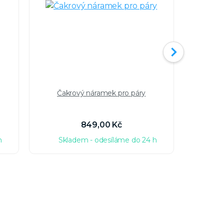
Čakrový náramek pro páry
Stř
brouš
849,00 Kč
h
Skladem - odesíláme do 24 h
Sk