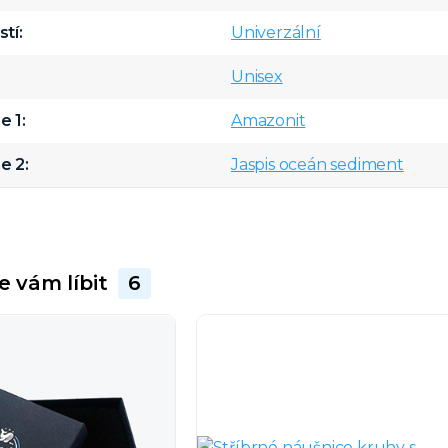
stí
Univerzální
Unisex
e 1
Amazonit
e 2
Jaspis oceán sediment
e vám líbit
6