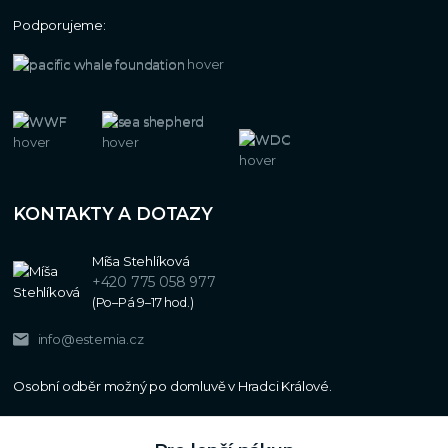
Podporujeme:
KONTAKTY A DOTAZY
Míša Stehlíková
+420 775 058 977
(Po–Pá 9–17 hod.)
info@estemia.cz