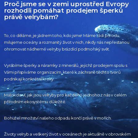
Proč jsme se v zemi uprostřed Evropy
rozhodli pomáhat prodejem šperků
právě velrybám?
To, co děláme, je jádrem toho, kdo jsme! Máme rádi přírodu,
milujeme oceány
a rozmanitý život v nich, nikdy nás nepřestanou
ohromovat nádherné velryby
brázdící podmořský svět.
Vyrábíme šperky a náramky z minerálů, jejichž prodejem spolu s
Vámi přispíváme organizacím,
které k záchraně těchto tvorů
podnikají konkrétní kroky.
Málokdo ví, jak jsou velryby pro každého
jednoho z nás v celém
přírodním
ekosystému důležité.
Bohužel množství našeho
odpadu končí právě v mořích.
Životy velryb a veškerý život v oceánech je aktuálně
v obrovském