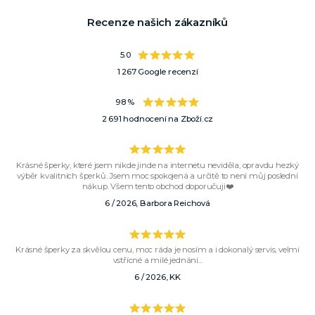
Recenze našich zákazníků
5.0
1 267 Google recenzí
98 %
2 691 hodnocení na Zboží.cz
Krásné šperky, které jsem nikde jinde na internetu neviděla, opravdu hezký
výběr kvalitních šperků. Jsem moc spokojená a určitě to není můj poslední
nákup. Všem tento obchod doporučuji❤️
6 / 2026, Barbora Reichová
Krásné šperky za skvělou cenu, moc ráda je nosím a i dokonalý servis, velmi
vstřícné a milé jednání...
6 / 2026, KK