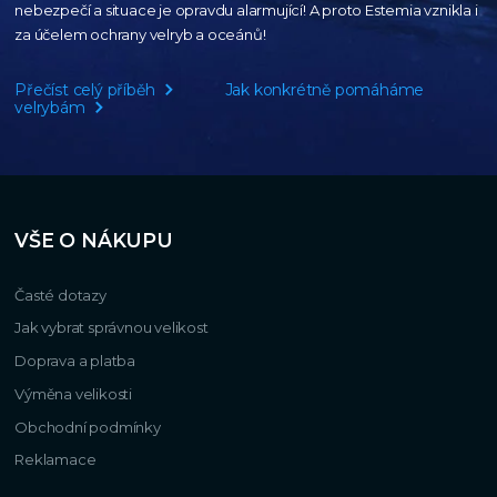
nebezpečí a situace je opravdu alarmující!
A proto Estemia vznikla i
za účelem ochrany velryb a oceánů!
Přečíst celý příběh
Jak konkrétně pomáháme
velrybám
VŠE O NÁKUPU
Časté dotazy
Jak vybrat správnou velikost
Doprava a platba
Výměna velikosti
Obchodní podmínky
Reklamace