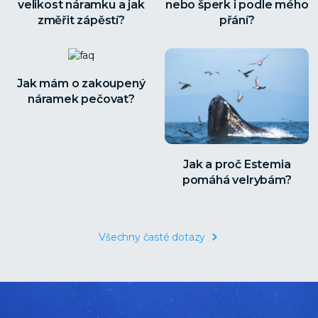
velikost náramku a jak
nebo šperk i podle mého
změřit zápěstí?
přání?
Jak mám o zakoupený
náramek pečovat?
Jak a proč Estemia
pomáhá velrybám?
Všechny časté dotazy