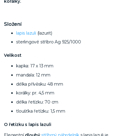
korálky.
Složení
lapis lazuli
(lazurit)
sterlingové stříbro Ag 925/1000
Velikost
kapka: 17 x 13 mm
mandala: 12 mm
délka přívěsku: 48 mm
korálky: pr. 4,5 mm
délka řetízku: 70 cm
tloušťka řetízku: 1,5 mm
O řetízku s lapis lazuli
Elegantní
dlouhý
stříbrný náhrdelník
s lapis lazuli je