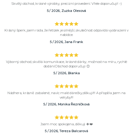
Skvělý obchod, krásné výrobky, precizní provedení. Vřele doporučuji! :-)
5 / 2026, Zuzka Olexová
Krásný šperk, jsem ráda, že řetízek je silnější, skutečnost odpovídá vyobrazení v
nabídce.
5 / 2026, Jana Frank
Výborný obchod, skvělá komunikace, krásné dárky, možnost na míru, rychlé
dodání.Obchod doporučuji 😊
5 / 2026, Blanka
Nádhera, krásně zabalené, navíc malé dárečky,děkuji!!! A přispěla jsem na
velryby!!!
5 / 2026, Monika Řezníčková
Jsem moc spokojena, děkuji 🍀❤️
5 / 2026, Tereza Balcarová