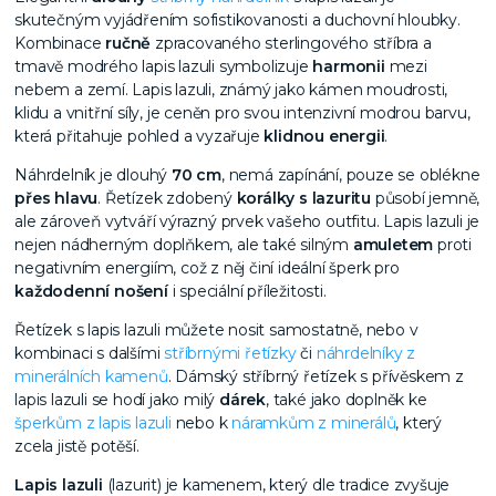
skutečným vyjádřením sofistikovanosti a duchovní hloubky.
Kombinace
ručně
zpracovaného sterlingového stříbra a
tmavě modrého lapis lazuli symbolizuje
harmonii
mezi
nebem a zemí. Lapis lazuli, známý jako kámen moudrosti,
klidu a vnitřní síly, je ceněn pro svou intenzivní modrou barvu,
která přitahuje pohled a vyzařuje
klidnou energii
.
Náhrdelník je dlouhý
70 cm
, nemá zapínání, pouze se oblékne
přes hlavu
. Řetízek zdobený
korálky s lazuritu
působí jemně,
ale zároveň vytváří výrazný prvek vašeho outfitu. Lapis lazuli je
nejen nádherným doplňkem, ale také silným
amuletem
proti
negativním energiím, což z něj činí ideální šperk pro
každodenní nošení
i speciální příležitosti.
Řetízek s lapis lazuli můžete nosit samostatně, nebo v
kombinaci s dalšími
stříbrnými řetízky
či
náhrdelníky z
minerálních kamenů
.
Dámský stříbrný řetízek s přívěskem z
lapis lazuli se hodí jako milý
dárek
, také jako doplněk ke
šperkům z lapis lazuli
nebo k
náramkům z minerálů
, který
zcela jistě potěší.
Lapis lazuli
(lazurit) je kamenem, který dle tradice zvyšuje