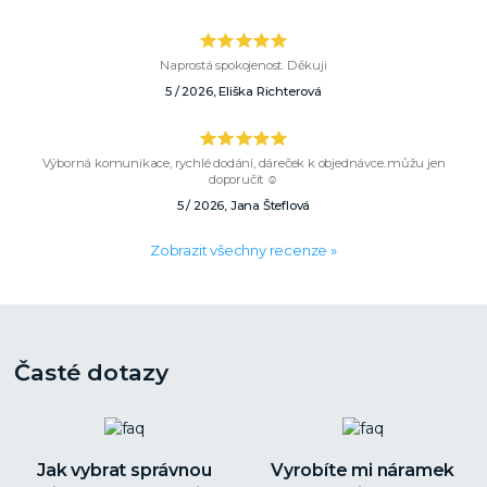
Naprostá spokojenost. Děkuji
5 / 2026, Eliška Richterová
Výborná komunikace, rychlé dodání, dáreček k objednávce..můžu jen
doporučit ☺️
5 / 2026, Jana Šteflová
Zobrazit všechny recenze »
Časté dotazy
Jak vybrat správnou
Vyrobíte mi náramek