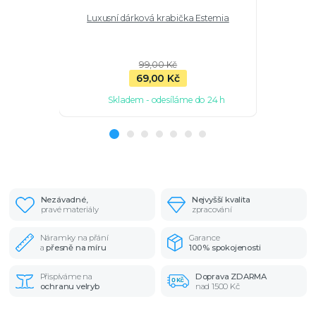
Luxusní dárková krabička Estemia
Wrap nár
99,00 Kč
69,00 Kč
Skladem - odesíláme do 24 h
Sk
Nezávadné,
Nejvyšší kvalita
pravé materiály
zpracování
Náramky na přání
Garance
a
přesně na míru
100% spokojenosti
Přispíváme na
Doprava ZDARMA
ochranu velryb
nad 1500 Kč