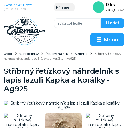
0
ks
+420 775 058 977
Přihlášení
(Po–Pá 9–17 hod.)
za
0,00 Kč
Hledat
Menu
Úvod
Náhrdelníky
Řetízky na krk
Stříbrné
Stříbrný řetízkový
náhrdelník s lapis lazuli Kapka a korálky - Ag925
Stříbrný řetízkový náhrdelník s
lapis lazuli Kapka a korálky -
Ag925