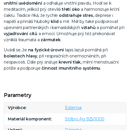
vnitřní uvědomění
a odhaluje vnitřní pravdu. Hodí se k
meditacím, jelikož prý otevírá
třetí oko
a harmonizuje krční
čakru. Tradice říká, že rychle
odstraňuje stres,
deprese i
napětí a přináší hluboký
klid
a mír. Měl by také podporovat
upevnění partnerských i kamarádských
vztahů
a pomáhat při
vyjadřování citů
a emocí. Umožňuje prý též překonávat
vzniklá traumata a
zármutek
.
Uvádí se, že
na fyzické úrovni
lapis lazuli pomáhá při
bolestech hlavy
, při respiračních onemocněních, při
nespavosti. Dále prý snižuje
krevní tlak,
mírní menstruační
potíže a podporuje
činnost imunitního systému
.
Parametry
Výrobce
Estemia
Materiál komponent
Stříbro Ag 925/1000