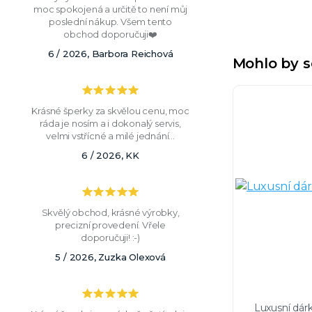
moc spokojená a určitě to není můj
poslední nákup. Všem tento
obchod doporučuji❤️
6 / 2026, Barbora Reichová
Mohlo by s
Krásné šperky za skvělou cenu, moc
ráda je nosím a i dokonalý servis,
velmi vstřícné a milé jednání...
6 / 2026, KK
Skvělý obchod, krásné výrobky,
precizní provedení. Vřele
doporučuji! :-)
5 / 2026, Zuzka Olexová
Luxusní dár