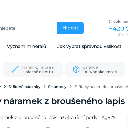
Chcete por
+420 
Hledat
(Po–Pá
Význam minerálů
Jak vybrat správnou velikost
Náramky na přání
Garance
a
přesně na míru
100% spokojenosti
y
Stříbrné náramky
S kameny
Stříbrný náramek z broušeného l
ý náramek z broušeného lapis la