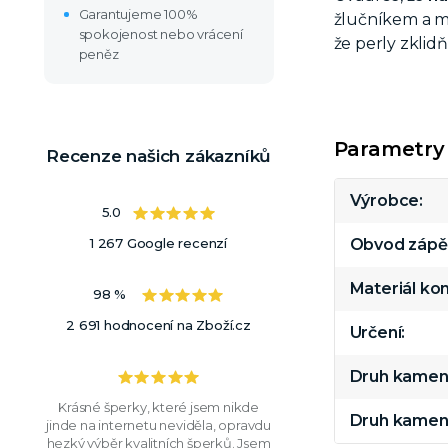
Garantujeme 100%
žlučníkem a m
spokojenost nebo vrácení
že perly zklid
peněz
Parametry
Recenze našich zákazníků
Výrobce
5.0
1 267 Google recenzí
Obvod zápě
Materiál k
98 %
2 691 hodnocení na Zboží.cz
Určení
Druh kamen
Krásné šperky, které jsem nikde
Druh kamen
jinde na internetu neviděla, opravdu
hezký výběr kvalitních šperků. Jsem