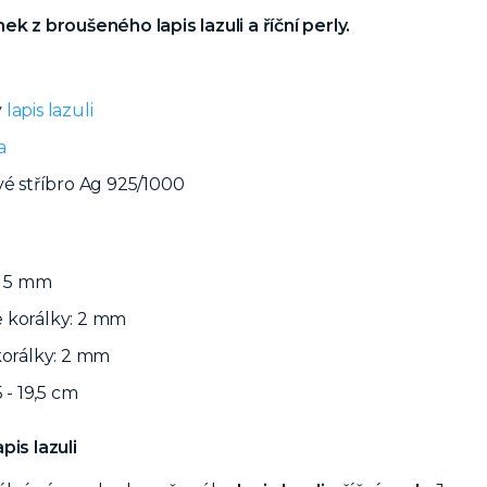
ek z broušeného lapis lazuli a říční perly.
ý
lapis lazuli
a
vé stříbro Ag 925/1000
a 5 mm
 korálky: 2 mm
korálky: 2 mm
5 - 19,5 cm
pis lazuli