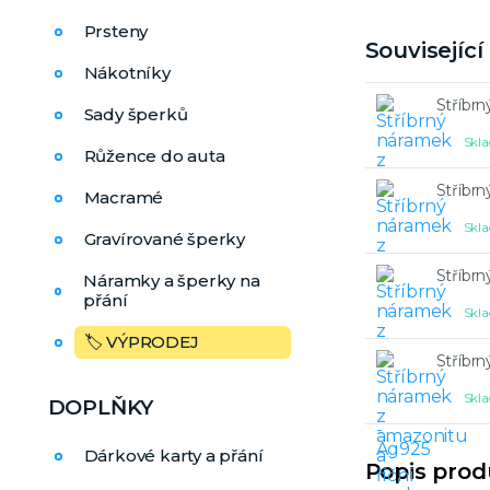
Prsteny
Souvisejíc
Nákotníky
Stříbrn
Sady šperků
Skla
Růžence do auta
Stříbrn
Macramé
Skla
Gravírované šperky
Stříbrn
Náramky a šperky na
přání
Skla
🏷️ VÝPRODEJ
Stříbrn
Skla
DOPLŇKY
Dárkové karty a přání
Popis pro