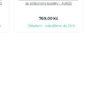
25
se stříbrnými korálky - Ag925
lazul
769,00 Kč
h
Skladem - odesíláme do 24 h
Sk