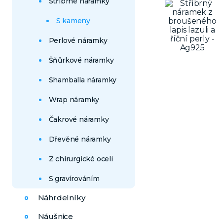
Stříbrné náramky
S kameny
Perlové náramky
Šňůrkové náramky
Shamballa náramky
Wrap náramky
Čakrové náramky
Dřevěné náramky
Z chirurgické oceli
S gravírováním
Náhrdelníky
Náušnice