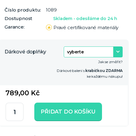
Číslo produktu:
1089
Dostupnost
Skladem - odesíláme do 24 h
Garance:
Pravé certifikované materiály
Dárkové doplňky
Jak se změřit?
Dárkové balení s
krabičkou ZDARMA
ke každému nákupu!
789,00 Kč
PŘIDAT DO KOŠÍKU