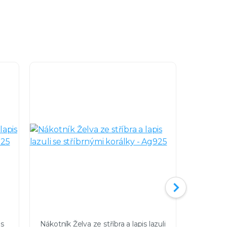
is
Nákotník Želva ze stříbra a lapis lazuli
Stříbrný