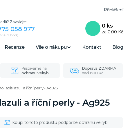
Přihlášení
adit? Zavolejte.
0
ks
775 058 977
za
0,00 Kč
 9–17 hod.)
Recenze
Vše o nákupu
Kontakt
Blog
Přispíváme na
Doprava ZDARMA
ochranu velryb
nad 1500 Kč
apis lazuli a říční perly - Ag925
zuli a říční perly - Ag925