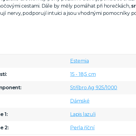
očovými cestami. Dále by měly pomáhat při horečkách,
s
ňují nervy, podporují intuici a jsou vhodnými pomocníky p
Estemia
stí
15 - 18,5 cm
omponent
Stříbro Ag 925/1000
Dámské
e 1
Lapis lazuli
e 2
Perla říční