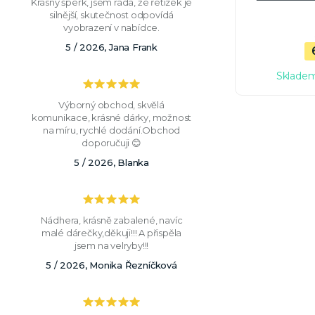
Krásný šperk, jsem ráda, že řetízek je
silnější, skutečnost odpovídá
vyobrazení v nabídce.
5 / 2026, Jana Frank
Skladem
Výborný obchod, skvělá
komunikace, krásné dárky, možnost
na míru, rychlé dodání.Obchod
doporučuji 😊
5 / 2026, Blanka
Nádhera, krásně zabalené, navíc
malé dárečky,děkuji!!! A přispěla
jsem na velryby!!!
5 / 2026, Monika Řezníčková