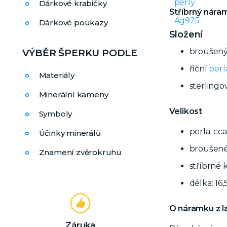
Dárkové krabičky
Stříbrný náram
Dárkové poukazy
Složení
broušen
VÝBĚR ŠPERKU PODLE
říční
perl
Materiály
sterlingo
Minerální kameny
Velikost
Symboly
perla: cc
Účinky minerálů
broušené
Znamení zvěrokruhu
stříbrné 
délka: 16,
O náramku z la
Záruka