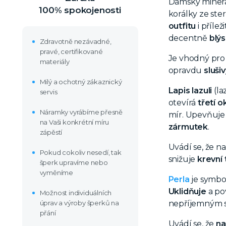
Dámský miner
100% spokojenosti
korálky ze ste
outfitu
i přílež
decentně
blýs
Zdravotně nezávadné,
pravé, certifikované
Je vhodný pr
materiály
opravdu
sluši
Milý a ochotný zákaznický
Lapis lazuli
(la
servis
otevírá
třetí 
Náramky vyrábíme přesně
mír. Upevňuje 
na Vaši konkrétní míru
zármutek
.
zápěstí
Uvádí se, že na
Pokud cokoliv nesedí, tak
snižuje
krevní 
šperk upravíme nebo
vyměníme
Perla
je symbol
Uklidňuje
a po
Možnost individuálních
úprav a výroby šperků na
nepříjemným si
přání
Uvádí se, že
na