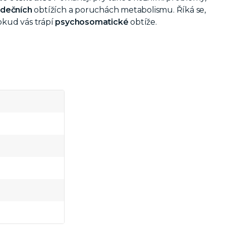
rdečních
obtížích a poruchách metabolismu. Říká se,
okud vás trápí
psychosomatické
obtíže.