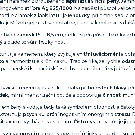
ální náramek z broušeného
lapis lazuli
a říční
perly
. Jemné
rlingového
stříbra Ag 925/1000
. Na zápěstí působí velic
itosti. Náramek z lapis lazuli je
lehoučký
, příjemně
sedí
a br
kají
. Můžete jej nosit samostatně, nebo v kombinaci s dalš
o obvod
zápěstí 15 - 18,5 cm
, délku si přizpůsobíte díky
adj
vý
a bude se vám hezky nosit.
zurit) je kamenem, který zvyšuje
vnitřní uvědomění
a odha
oko
a harmonizuje krční čakru. Tradice říká, že rychle
odstr
partnerské i kamarádské vztahy a pomáhá při vyjadřování
 fyzické úrovni lapis lazuli pomáhá při
bolestech hlavy
, p
tlak,
mírní menstruační potíže a podporuje
činnost imun
em ženy a vody, a tedy také symbolem plodnosti a čistoty. P
vzbuzuje
psychiku
,
brání
negativním energiím a
stresu
. 
tuacím a vycházet s ostatními.
Čistí mysl
a uvolňuje ji pro
 fyzické úrovni
mají perly pozitivní účinky, pokud se snaž