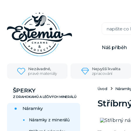
Náš příběh
Nezávadné,
Nejvyšší kvalita
pravé materiály
zpracování
Úvod
Náramk
ŠPERKY
Stříbrn
Náramky
Náramky z minerálů