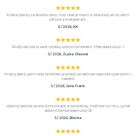
Krásné šperky za skvělou cenu, moc ráda je nosím a i dokonalý servis, velmi
vstřícné a milé jednání...
6 / 2026, KK
Skvělý obchod, krásné výrobky, precizní provedení. Vřele doporučuji! :-)
5 / 2026, Zuzka Olexová
Krásný šperk, jsem ráda, že řetízek je silnější, skutečnost odpovídá vyobrazení v
nabídce.
5 / 2026, Jana Frank
Výborný obchod, skvělá komunikace, krásné dárky, možnost na míru, rychlé
dodání.Obchod doporučuji 😊
5 / 2026, Blanka