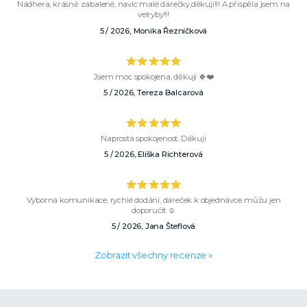
Nádhera, krásně zabalené, navíc malé dárečky,děkuji!!! A přispěla jsem na
velryby!!!
5 / 2026, Monika Řezníčková
Jsem moc spokojena, děkuji 🍀❤️
5 / 2026, Tereza Balcarová
Naprostá spokojenost. Děkuji
5 / 2026, Eliška Richterová
Výborná komunikace, rychlé dodání, dáreček k objednávce..můžu jen
doporučit ☺️
5 / 2026, Jana Šteflová
Zobrazit všechny recenze »