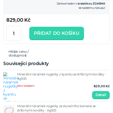
Dárkové balení s
krabičkou ZDARMA
ke každému nákupu!
829,00 Kč
PŘIDAT DO KOŠÍKU
Hlídat cenu /
dostupnost
Související produkty
Minerální náramek nugetky z kyanitu se stříbrnými korálky -
Ag925
Není skladem
829,00 Kč
Detail
Minerální náramek nugetky ze slunečního kamene se
stříbrnými korálky - Ag925