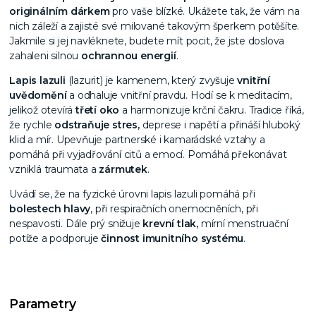
originálním dárkem
pro vaše blízké. Ukážete tak, že vám na
nich záleží a zajisté své milované takovým šperkem potěšíte.
Jakmile si jej navléknete, budete mít pocit, že jste doslova
zahaleni silnou
ochrannou
energií
.
Lapis lazuli
(lazurit) je kamenem, který zvyšuje
vnitřní
uvědomění
a odhaluje vnitřní pravdu. Hodí se k meditacím,
jelikož otevírá
třetí oko
a harmonizuje krční čakru. Tradice říká,
že rychle
odstraňuje stres,
deprese i napětí a přináší hluboký
klid a mír. Upevňuje partnerské i kamarádské vztahy a
pomáhá při vyjadřování citů a emocí. Pomáhá překonávat
vzniklá traumata a
zármutek
.
Uvádí se, že na fyzické úrovni lapis lazuli pomáhá při
bolestech hlavy
, při respiračních onemocněních, při
nespavosti. Dále prý snižuje
krevní tlak,
mírní menstruační
potíže a podporuje
činnost imunitního systému
.
Parametry