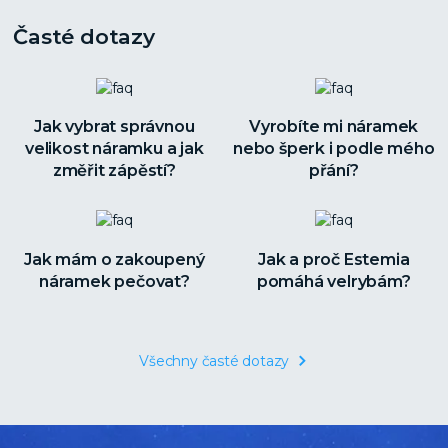
Časté dotazy
Jak vybrat správnou
Vyrobíte mi náramek
velikost náramku a jak
nebo šperk i podle mého
změřit zápěstí?
přání?
Jak mám o zakoupený
Jak a proč Estemia
náramek pečovat?
pomáhá velrybám?
Všechny časté dotazy