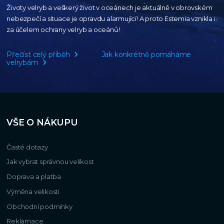
Životy velryb a veškerý život v oceánech je aktuálně
v obrovském
nebezpečí a situace je opravdu alarmující!
A proto Estemia vznikla i
za účelem ochrany velryb a oceánů!
Přečíst celý příběh
Jak konkrétně pomáháme
velrybám
VŠE O NÁKUPU
Časté dotazy
Jak vybrat správnou velikost
Doprava a platba
Výměna velikosti
Obchodní podmínky
Reklamace