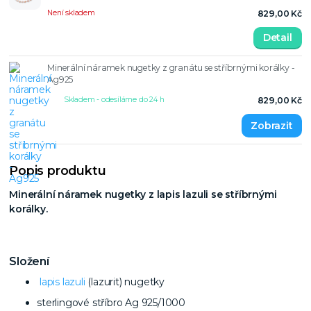
Není skladem
829,00 Kč
Detail
Minerální náramek nugetky z granátu se stříbrnými korálky -
Ag925
Skladem - odesíláme do 24 h
829,00 Kč
Popis produktu
Minerální náramek nugetky z lapis lazuli se stříbrnými
korálky.
Složení
lapis lazuli
(lazurit) nugetky
sterlingové stříbro Ag 925/1000