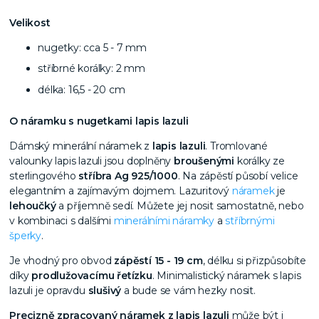
Velikost
nugetky: cca 5 - 7 mm
stříbrné korálky: 2 mm
délka: 16,5 - 20 cm
O náramku s nugetkami lapis lazuli
Dámský minerální náramek z
lapis lazuli
. Tromlované
valounky lapis lazuli jsou doplněny
broušenými
korálky ze
sterlingového
stříbra Ag 925/1000
. Na zápěstí působí velice
elegantním a zajímavým dojmem. Lazuritový
náramek
je
lehoučký
a příjemně sedí. Můžete jej nosit samostatně, nebo
v kombinaci s dalšími
minerálními náramky
a
stříbrnými
šperky
.
Je vhodný pro obvod
zápěstí 15 - 19 cm
, délku si přizpůsobíte
díky
prodlužovacímu řetízku
. Minimalistický náramek s lapis
lazuli je opravdu
slušivý
a bude se vám hezky nosit.
Precizně zpracovaný náramek z lapis lazuli
může být i