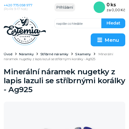
0
ks
+420 775 058 977
Přihlášení
(Po–Pá 9–17 hod.)
za
0,00 Kč
Hledat
Menu
Úvod
Náramky
Stříbrné náramky
S kameny
Minerální
náramek nugetky z lapis lazuli se stříbrnými korálky - Ag925
Minerální náramek nugetky z
lapis lazuli se stříbrnými korálky
- Ag925