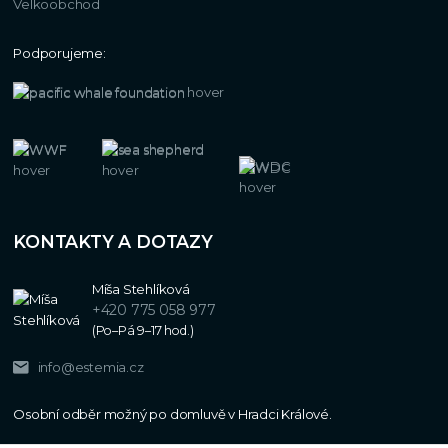
Velkoobchod
Podporujeme:
KONTAKTY A DOTAZY
Míša Stehlíková
+420 775 058 977
(Po–Pá 9–17 hod.)
info@estemia.cz