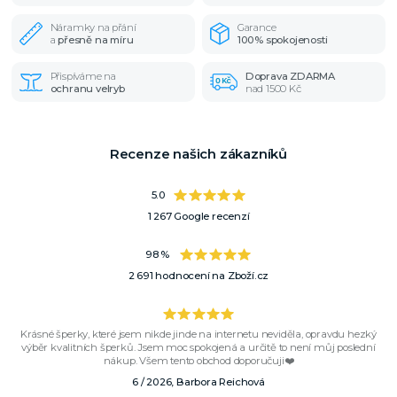
Náramky na přání
Garance
a
přesně na míru
100% spokojenosti
Přispíváme na
Doprava ZDARMA
ochranu velryb
nad 1500 Kč
Recenze našich zákazníků
5.0
1 267 Google recenzí
98 %
2 691 hodnocení na Zboží.cz
Krásné šperky, které jsem nikde jinde na internetu neviděla, opravdu hezký
výběr kvalitních šperků. Jsem moc spokojená a určitě to není můj poslední
nákup. Všem tento obchod doporučuji❤️
6 / 2026, Barbora Reichová