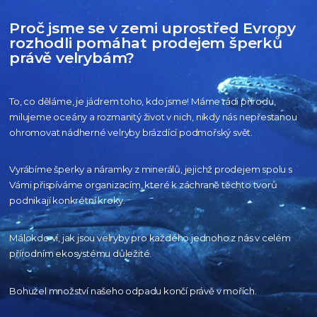
Proč jsme se v zemi uprostřed Evropy
rozhodli pomáhat prodejem šperků
právě velrybám?
To, co děláme, je jádrem toho, kdo jsme! Máme rádi přírodu,
milujeme oceány
a rozmanitý život v nich, nikdy nás nepřestanou
ohromovat nádherné velryby
brázdící podmořský svět.
Vyrábíme šperky a náramky z minerálů, jejichž prodejem spolu s
Vámi přispíváme organizacím,
které k záchraně těchto tvorů
podnikají konkrétní kroky.
Málokdo ví, jak jsou velryby pro každého
jednoho z nás v celém
přírodním
ekosystému důležité.
Bohužel množství našeho
odpadu končí právě v mořích.