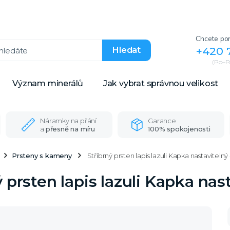
Chcete por
+420 
Hledat
(Po–Pá
Význam minerálů
Jak vybrat správnou velikost
Náramky na přání
Garance
a
přesně na míru
100% spokojenosti
Prsteny s kameny
Stříbrný prsten lapis lazuli Kapka nastaviteln
ý prsten lapis lazuli Kapka na