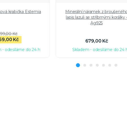
ková krabička Estemia
Minerální náramek z broušenéh
lapis lazuli se stříbrnými korálky 
Ag925
99,00 Kč
69,00 Kč
679,00 Kč
 - odesíláme do 24 h
Skladem - odesíláme do 24 