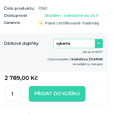
Číslo produktu:
1060
Dostupnost
Skladem - odesíláme do 24 h
Garance:
Pravé certifikované materiály
Dárkové doplňky
Jak se změřit?
Dárkové balení s
krabičkou ZDARMA
ke každému nákupu!
2 789,00 Kč
PŘIDAT DO KOŠÍKU