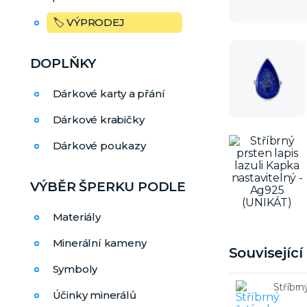
🏷️ VÝPRODEJ
DOPLŇKY
Dárkové karty a přání
Dárkové krabičky
Dárkové poukazy
VÝBĚR ŠPERKU PODLE
Materiály
Minerální kameny
Souvisejíc
Symboly
Stříbrn
Účinky minerálů