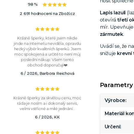
nosit společně
98 %
Lapis lazuli
(la
2 691 hodnocení na Zboží.cz
otevírá
třetí 
mír. Upevňuje 
zármutek
.
Krásné šperky, které jsem nikde
jinde na internetu neviděla, opravdu
Uvádí se, že na
hezký výběr kvalitních šperků. Jsem
snižuje
krevní 
moc spokojená a určitě to není můj
poslední nákup. Všem tento
obchod doporučuji❤️
6 / 2026, Barbora Reichová
Parametry
Krásné šperky za skvělou cenu, moc
Výrobce
ráda je nosím a i dokonalý servis,
velmi vstřícné a milé jednání...
Materiál k
6 / 2026, KK
Určení