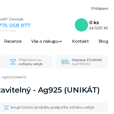
Přihlášení
adit? Zavolejte.
0
ks
775 058 977
za
0,00 Kč
 9–17 hod.)
Recenze
Vše o nákupu
Kontakt
Blog
Přispíváme na
Doprava ZDARMA
ochranu velryb
nad 1500 Kč
ý - Ag925 (UNIKÁT)
stavitelný - Ag925 (UNIKÁT)