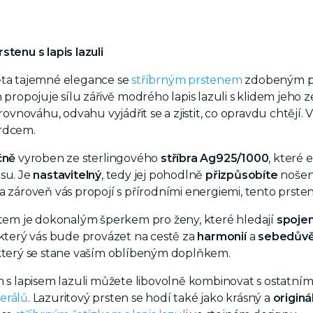
stenu s lapis lazuli
ěta tajemné elegance se
stříbrným prstenem
zdobeným 
 propojuje sílu zářivě modrého lapis lazuli s klidem jeho z
í rovnováhu, odvahu vyjádřit se a zjistit, co opravdu chtěj
rdcem.
čně
vyroben ze sterlingového
stříbra Ag925/1000
, které
su. Je
nastavitelný
, tedy jej pohodlně
přizpůsobíte
nošen
 zároveň vás propojí s přírodními energiemi, tento prsten 
item je dokonalým šperkem pro ženy, které hledají
spojen
 který vás bude provázet na cestě za
harmonií
a
sebedův
 který se stane vaším oblíbeným doplňkem.
n s lapisem lazuli můžete libovolně kombinovat s ostatním
erálů
. Lazuritový prsten se hodí také jako krásný a
originá