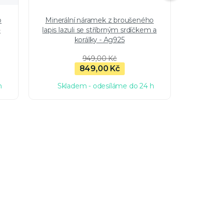
o
Minerální náramek z broušeného
Minerál
-
lapis lazuli se stříbrným srdíčkem a
lazuli 
korálky - Ag925
949,00 Kč
849,00 Kč
h
Skladem - odesíláme do 24 h
Sk