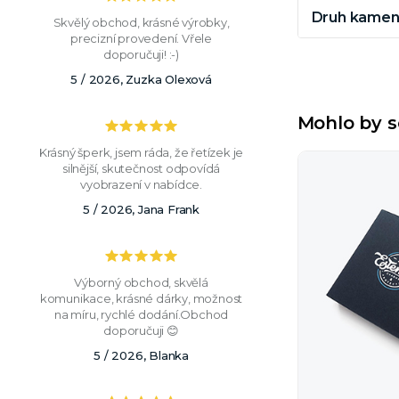
Druh kamen
Skvělý obchod, krásné výrobky,
precizní provedení. Vřele
doporučuji! :-)
5 / 2026, Zuzka Olexová
Mohlo by s
Krásný šperk, jsem ráda, že řetízek je
silnější, skutečnost odpovídá
vyobrazení v nabídce.
5 / 2026, Jana Frank
Výborný obchod, skvělá
komunikace, krásné dárky, možnost
na míru, rychlé dodání.Obchod
doporučuji 😊
5 / 2026, Blanka