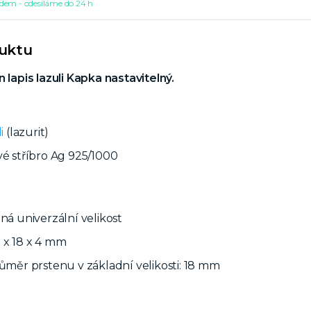
dem - odesíláme do 24 h
duktu
 lapis lazuli Kapka nastavitelný.
i
(lazurit)
vé stříbro Ag 925/1000
lná univerzální velikost
 x 18 x 4 mm
růměr prstenu v základní velikosti: 18 mm