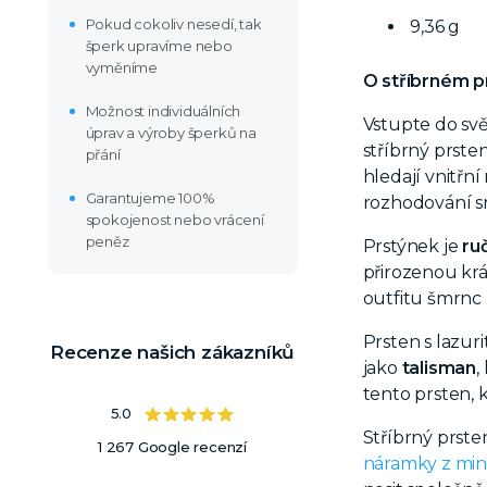
Pokud cokoliv nesedí, tak
9,36 g
šperk upravíme nebo
vyměníme
O stříbrném pr
Možnost individuálních
Vstupte do sv
úprav a výroby šperků na
stříbrný prsten
přání
hledají vnitřn
Garantujeme 100%
rozhodování s
spokojenost nebo vrácení
peněz
Prstýnek je
ru
přirozenou krá
outfitu šmrnc a
Prsten s lazur
Recenze našich zákazníků
jako
talisman
,
tento prsten,
5.0
Stříbrný prste
1 267 Google recenzí
náramky z min