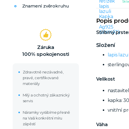
Skla
Znamení zvěrokruhu
Popis pro
Stříbrný prsten
Složení
Záruka
100% spokojenosti
lapis lazul
sterlingo
Zdravotně nezávadné,
pravé, certifikované
Velikost
materiály
nastavite
Milý a ochotný zákaznický
kapka: 30
servis
vnitřní p
Náramky vyrábíme přesně
na Vaši konkrétní míru
zápěstí
Váha