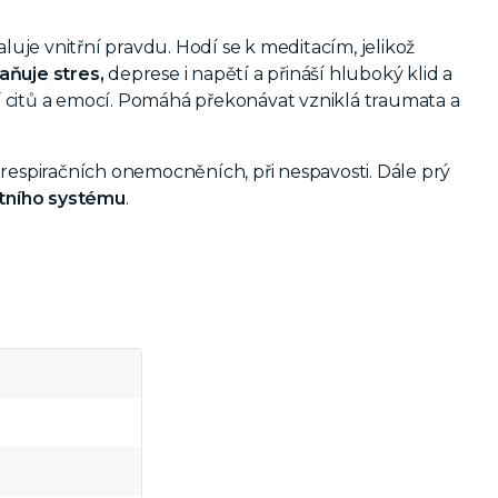
luje vnitřní pravdu. Hodí se k meditacím, jelikož
aňuje stres,
deprese i napětí a přináší hluboký klid a
 citů a emocí. Pomáhá překonávat vzniklá traumata a
ři respiračních onemocněních, při nespavosti. Dále prý
itního systému
.