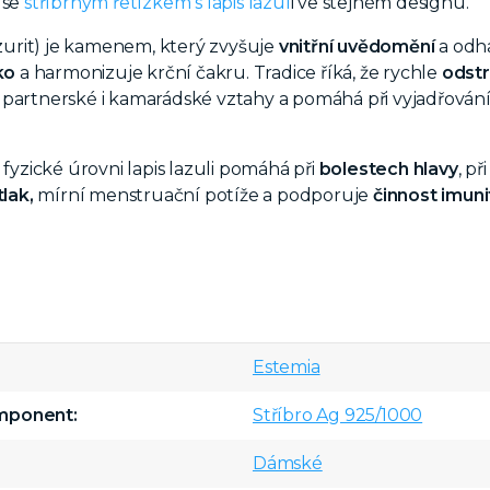
 se
stříbrným řetízkem s lapis lazul
i ve stejném designu.
zurit) je kamenem, který zvyšuje
vnitřní uvědomění
a odha
oko
a harmonizuje krční čakru. Tradice říká, že rychle
odstr
partnerské i kamarádské vztahy a pomáhá při vyjadřování
 fyzické úrovni lapis lazuli pomáhá při
bolestech hlavy
, p
tlak,
mírní menstruační potíže a podporuje
činnost imun
Estemia
omponent
Stříbro Ag 925/1000
Dámské