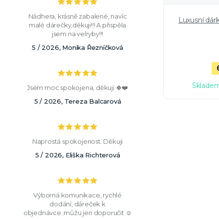
Nádhera, krásně zabalené, navíc
Luxusní dár
malé dárečky,děkuji!!! A přispěla
jsem na velryby!!!
5 / 2026, Monika Řezníčková
Skladem
Jsem moc spokojena, děkuji 🍀❤️
5 / 2026, Tereza Balcarová
Naprostá spokojenost. Děkuji
5 / 2026, Eliška Richterová
Výborná komunikace, rychlé
dodání, dáreček k
objednávce..můžu jen doporučit ☺️