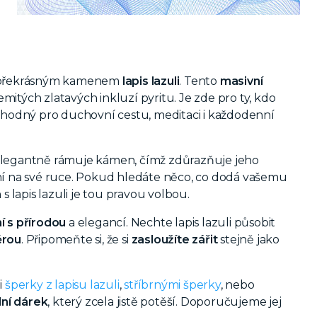
překrásným kamenem
lapis lazuli
. Tento
masivní
emitých zlatavých inkluzí pyritu. Je zde pro ty, kdo
í. Vhodný pro duchovní cestu, meditaci i každodenní
 elegantně rámuje kámen, čímž zdůrazňuje jeho
í na své ruce. Pokud hledáte něco, co dodá vašemu
s lapis lazuli je tou pravou volbou.
í s přírodou
a elegancí. Nechte lapis lazuli působit
ěrou
. Připomeňte si, že si
zasloužíte zářit
stejně jako
i
šperky z lapisu lazuli
,
stříbrnými šperky
, nebo
lní dárek
, který zcela jistě potěší. Doporučujeme jej