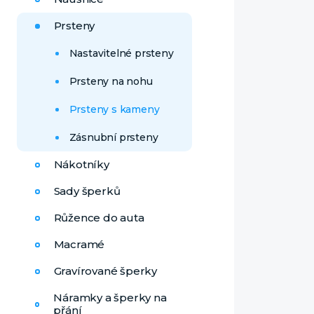
Prsteny
Nastavitelné prsteny
Prsteny na nohu
Prsteny s kameny
Zásnubní prsteny
Nákotníky
Sady šperků
Růžence do auta
Macramé
Gravírované šperky
Náramky a šperky na
přání