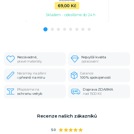
69,00 Kč
Skladem - odesíláme do 24 h
Nezávadné,
Nejvyšší kvalita
pravé materiály
zpracování
Náramky na přání
Garance
a
přesně na míru
100% spokojenosti
Přispíváme na
Doprava ZDARMA
ochranu velryb
nad 1500 Kč
Recenze našich zákazníků
5.0