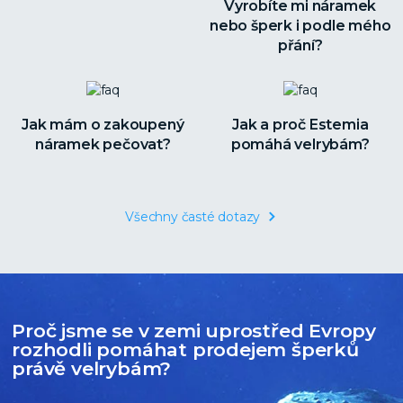
Vyrobíte mi náramek
nebo šperk i podle mého
přání?
Jak mám o zakoupený
Jak a proč Estemia
náramek pečovat?
pomáhá velrybám?
Všechny časté dotazy
Proč jsme se v zemi uprostřed Evropy
rozhodli pomáhat prodejem šperků
právě velrybám?