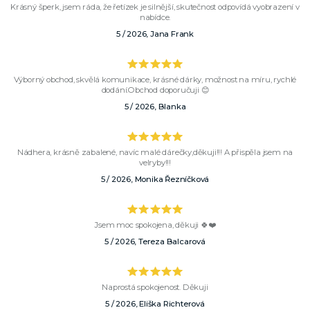
Krásný šperk, jsem ráda, že řetízek je silnější, skutečnost odpovídá vyobrazení v
nabídce.
5 / 2026, Jana Frank
Výborný obchod, skvělá komunikace, krásné dárky, možnost na míru, rychlé
dodání.Obchod doporučuji 😊
5 / 2026, Blanka
Nádhera, krásně zabalené, navíc malé dárečky,děkuji!!! A přispěla jsem na
velryby!!!
5 / 2026, Monika Řezníčková
Jsem moc spokojena, děkuji 🍀❤️
5 / 2026, Tereza Balcarová
Naprostá spokojenost. Děkuji
5 / 2026, Eliška Richterová