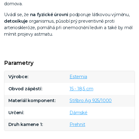
domova.
Uvádí se, že
na fyzické úrovni
podporuje látkovou výměnu,
detoxikuje
organismus, působí prý preventivně proti
arterioskleróze, pomáhá při onemocnění ledvin a také by měl
mírnit projevy astmatu.
Parametry
Výrobce
Estemia
Obvod zápěstí
15 - 18,5 cm
Materiál komponent
Stříbro Ag 925/1000
Určení
Dámské
Druh kamene 1
Prehnit