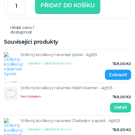
PŘIDAT DO KOŠÍKU
Hlídat cenu /
dostupnost
Související produkty
Stříbrný korálkový náramek Spinel - Ag925
Skladem - odesíláme do 24 h
749,00 Kč
Stříbrný korálkový náramek Měsíční kámen - Ag925
Není skladem
749,00 Kč
Detail
Stříbrný korálkový náramek Chalcedon a apatit - Ag925
Skladem - odesíláme do 24 h
749,00 Kč