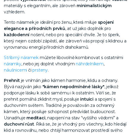
materiály s elegantním, ale zároveň
minimalistickým
vzhledem.
Tento náramek je ideální pro ženu, která miluje
spojení
elegance a přírodních prvků
, ať už jako doplněk pro
každodenní
nošení, nebo pro speciální chvíle. Je to šperk,
který nejen ozdobí zápěstí, ale zároveň vás propojí s klidnou a
vyrovnanou energií přírodních drahokamů.
Stříbrný náramek
můžete libovolně kombinovat s ostatními
náramky
, nebo jej doplnit vhodným
náhrdelníkem
,
náušnicemi
či
prsteny
.
Prehnit
je vnímán jako kámen harmonie, klidu a ochrany.
Bývá nazýván jako
"kámen nepodmíněné lásky"
, jelikož
podporuje lásku k sobě samému i k ostatním. Věří se, že
prehnit pomáhá zklidnit mysl, posiluje
intuici
a spojení s
duchovním světem. Tradičně je považován za ochranný
kámen, který posiluje schopnost předvídat budoucnost.
Usnadňuje
meditaci
, napojení na stav “vyššího vědomí” a
duchovní růst
. Říká se, že je vhodný pro všechny, kdo hledají
klid a rovnováhu, nebo chtějí harmonizovat prostředí svého