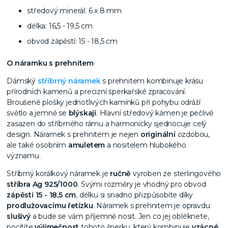
středový minerál: 6 x 8 mm
délka: 16,5 - 19,5 cm
obvod zápěstí: 15 - 18,5 cm
O náramku s prehnitem
Dámský
stříbrný náramek
s prehnitem kombinuje krásu
přírodních kamenů a precizní šperkařské zpracování.
Broušené plošky jednotlivých kamínků při pohybu odráží
světlo a jemně se
blýskají
. Hlavní středový kámen je pečlivě
zasazen do stříbrného rámu a harmonicky sjednocuje celý
design. Náramek s prehnitem je nejen
originální
ozdobou,
ale také osobním
amuletem
a nositelem hlubokého
významu.
Stříbrný korálkový náramek je
ručně
vyroben ze sterlingového
stříbra Ag 925/1000
. Svými rozměry je vhodný pro obvod
zápěstí 15 - 18,5 cm
, délku si snadno přizpůsobíte díky
prodlužovacímu řetízku
. Náramek s prehnitem je opravdu
slušivý
a bude se vám příjemně nosit. Jen co jej obléknete,
p
ocítíte
výjimečnost
tohoto šperku, který kombinuje
vzácné