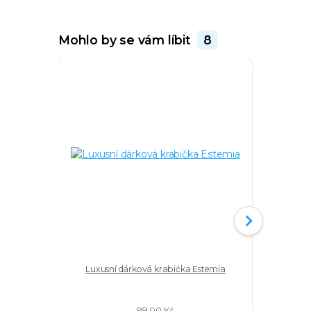
Mohlo by se vám líbit
8
Luxusní dárková krabička Estemia
Pozlacené 
akvamarí
turmal
99,00 Kč