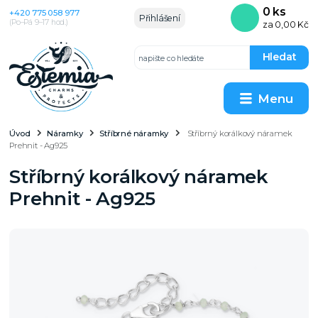
0
ks
+420 775 058 977
Přihlášení
(Po–Pá 9–17 hod.)
za
0,00 Kč
Hledat
Menu
Úvod
Náramky
Stříbrné náramky
Stříbrný korálkový náramek
Prehnit - Ag925
Stříbrný korálkový náramek
Prehnit - Ag925