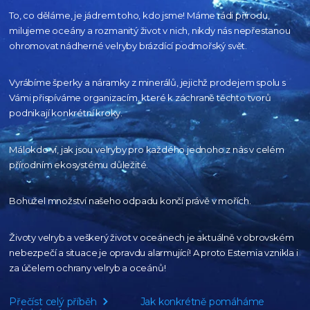
To, co děláme, je jádrem toho, kdo jsme! Máme rádi přírodu,
milujeme oceány
a rozmanitý život v nich, nikdy nás nepřestanou
ohromovat nádherné velryby
brázdící podmořský svět.
Vyrábíme šperky a náramky z minerálů, jejichž prodejem spolu s
Vámi přispíváme organizacím,
které k záchraně těchto tvorů
podnikají konkrétní kroky.
Málokdo ví, jak jsou velryby pro každého
jednoho z nás v celém
přírodním
ekosystému důležité.
Bohužel množství našeho
odpadu končí právě v mořích.
Životy velryb a veškerý život v oceánech je aktuálně
v obrovském
nebezpečí a situace je opravdu alarmující!
A proto Estemia vznikla i
za účelem ochrany velryb a oceánů!
Přečíst celý příběh
Jak konkrétně pomáháme