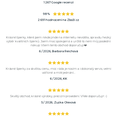
1 267 Google recenzí
98 %
2 691 hodnocení na Zboží.cz
Krásné šperky, které jsem nikde jinde na internetu neviděla, opravdu hezký
výběr kvalitních šperků. Jsem moc spokojená a určitě to není můj poslední
nákup. Všem tento obchod doporučuji❤️
6 / 2026, Barbora Reichová
Krásné šperky za skvělou cenu, moc ráda je nosím a i dokonalý servis, velmi
vstřícné a milé jednání...
6 / 2026, KK
Skvělý obchod, krásné výrobky, precizní provedení. Vřele doporučuji! :-)
5 / 2026, Zuzka Olexová