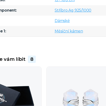
omponent
Stříbro Ag 925/1000
Dámské
e 1
Měsíční kámen
e vám líbit
8