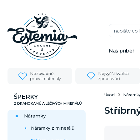
Náš příběh
Nezávadné,
Nejvyšší kvalita
pravé materiály
zpracování
Úvod
Náramk
ŠPERKY
Stříbrn
Náramky
Náramky z minerálů