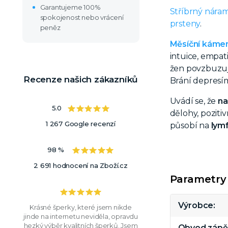
Garantujeme 100%
Stříbrný nára
spokojenost nebo vrácení
prsteny
.
peněz
Měsíční káme
intuice, empat
žen povzbuzu
Recenze našich zákazníků
Brání depresím
Uvádí se, že
na
5.0
dělohy, poziti
1 267 Google recenzí
působí na
lym
98 %
2 691 hodnocení na Zboží.cz
Parametry
Výrobce
Krásné šperky, které jsem nikde
jinde na internetu neviděla, opravdu
hezký výběr kvalitních šperků. Jsem
Obvod zápě