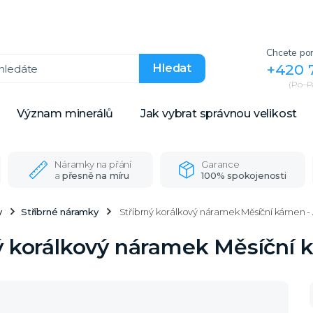
Chcete por
+420 
Hledat
(Po–Pá
Význam minerálů
Jak vybrat správnou velikost
Náramky na přání
Garance
a
přesně na míru
100% spokojenosti
y
Stříbrné náramky
Stříbrný korálkový náramek Měsíční kámen -
ý korálkový náramek Měsíční