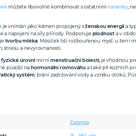
mek
můžete libovolně kombinovat s ostatními
náramky
, n
n
je vnímán jako kámen propojený s
ženskou energií
a ty
ie a napojení na síly přírody. Podporuje
plodnost
a v obd
je
tvorbu mléka
. Měsíček tiší rozbouřenou mysl, u žen i 
, stresu a nevyrovnanosti.
 fyzické úrovni
mírní
menstruační bolesti
, je vhodnou pr
vně působí na
hormonální rovnováhu
a také při kožních 
fatický systém
, brání zadržování vody a vzniku otoků. Pů
Estemia
stí
15 - 18,5 cm