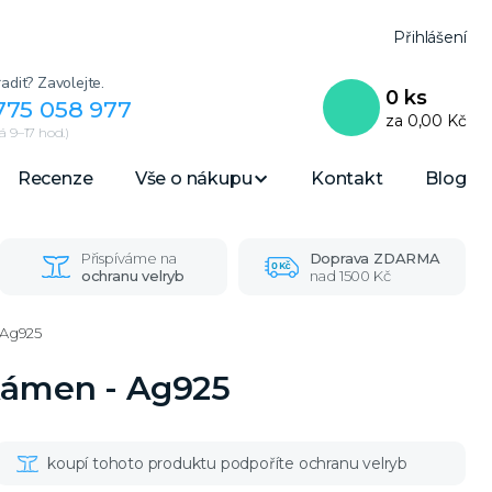
Přihlášení
adit? Zavolejte.
0
ks
775 058 977
za
0,00 Kč
 9–17 hod.)
Recenze
Vše o nákupu
Kontakt
Blog
Přispíváme na
Doprava ZDARMA
ochranu velryb
nad 1500 Kč
 Ag925
 kámen - Ag925