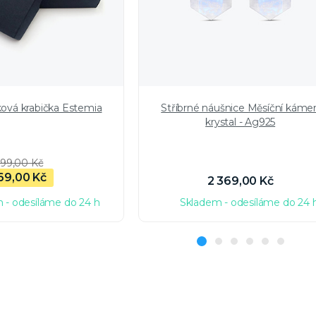
ková krabička Estemia
Stříbrné náušnice Měsíční káme
krystal - Ag925
99,00 Kč
69,00 Kč
2 369,00 Kč
 - odesíláme do 24 h
Skladem - odesíláme do 24 