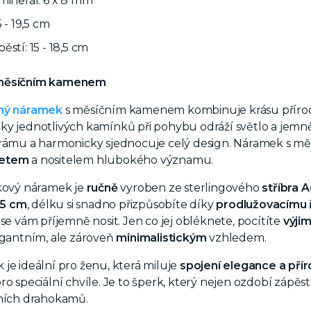
minerál: 6 x 8 mm
5 - 19,5 cm
ěstí: 15 - 18,5 cm
 měsíčním kamenem
rný náramek
s měsíčním kamenem kombinuje krásu přírod
ky jednotlivých kamínků při pohybu odráží světlo a jemn
 rámu a harmonicky sjednocuje celý design. Náramek s 
etem
a nositelem hlubokého významu.
lkový náramek je
ručně
vyroben ze sterlingového
stříbra 
8,5 cm
, délku si snadno přizpůsobíte díky
prodlužovacímu 
e vám příjemně nosit. Jen co jej obléknete, p
ocítíte
výji
egantním, ale zároveň
minimalistickým
vzhledem.
je ideální pro ženu, která miluje
spojení elegance a pří
ro speciální chvíle. Je to šperk, který nejen ozdobí zápěst
dních drahokamů.