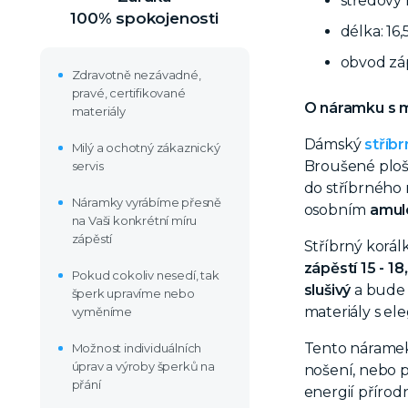
středový 
100% spokojenosti
délka: 16,
obvod záp
Zdravotně nezávadné,
pravé, certifikované
O náramku s
materiály
Dámský
stříb
Milý a ochotný zákaznický
Broušené ploš
servis
do stříbrného
Náramky vyrábíme přesně
osobním
amul
na Vaši konkrétní míru
zápěstí
Stříbrný korá
zápěstí 15 - 1
Pokud cokoliv nesedí, tak
slušivý
a bude s
šperk upravíme nebo
materiály s el
vyměníme
Tento náramek 
Možnost individuálních
úprav a výroby šperků na
nošení, nebo p
přání
energií příro