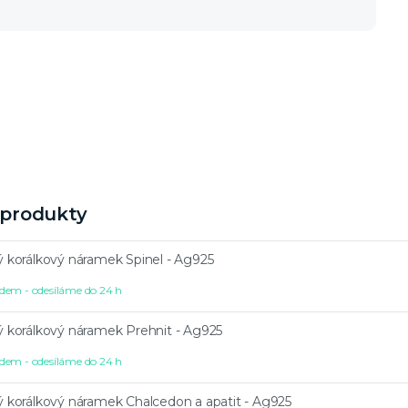
í produkty
ý korálkový náramek Spinel - Ag925
dem - odesíláme do 24 h
ý korálkový náramek Prehnit - Ag925
dem - odesíláme do 24 h
ý korálkový náramek Chalcedon a apatit - Ag925