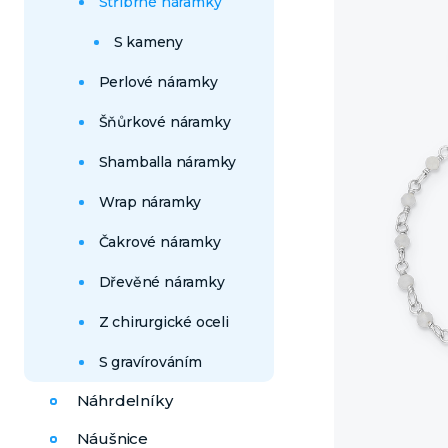
Stříbrné náramky
S kameny
Perlové náramky
Šňůrkové náramky
Shamballa náramky
Wrap náramky
Čakrové náramky
Dřevěné náramky
Z chirurgické oceli
S gravírováním
Náhrdelníky
Náušnice