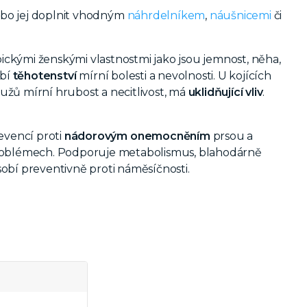
ebo jej doplnit vhodným
náhrdelníkem
,
náušnicemi
či
pickými ženskými vlastnostmi jako jsou jemnost, něha,
obí
těhotenství
mírní bolesti a nevolnosti. U kojících
mužů mírní hrubost a necitlivost, má
uklidňující vliv
.
evencí proti
nádorovým
onemocněním
prsou a
problémech. Podporuje metabolismus, blahodárně
sobí preventivně proti náměsíčnosti.