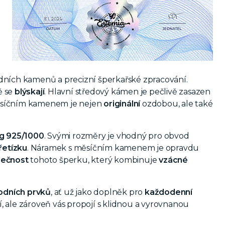
ních kamenů a precizní šperkařské zpracování.
ě se
blýskají
. Hlavní středový kámen je pečlivě zasazen
měsíčním kamenem je nejen
originální
ozdobou, ale také
Ag 925/1000
. Svými rozměry je vhodný pro obvod
řetízku
. Náramek s měsíčním kamenem je opravdu
mečnost
tohoto šperku, který kombinuje
vzácné
rodních prvků
, ať už jako doplněk pro
každodenní
í, ale zároveň vás propojí s klidnou a vyrovnanou