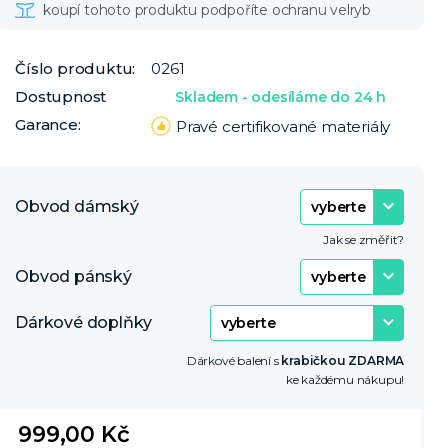
Číslo produktu:
0261
Dostupnost
Skladem - odesíláme do 24 h
Garance:
Pravé certifikované materiály
Obvod dámský
Jak se změřit?
Obvod pánský
Dárkové doplňky
Dárkové balení s
krabičkou ZDARMA
ke každému nákupu!
999,00 Kč