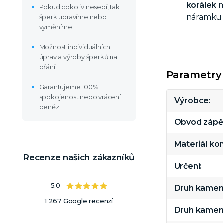
korálek
m
Pokud cokoliv nesedí, tak
náramku 
šperk upravíme nebo
vyměníme
Možnost individuálních
úprav a výroby šperků na
přání
Parametry
Garantujeme 100%
spokojenost nebo vrácení
Výrobce
peněz
Obvod zápě
Materiál k
Recenze našich zákazníků
Určení
5.0
Druh kamen
1 267 Google recenzí
Druh kamen