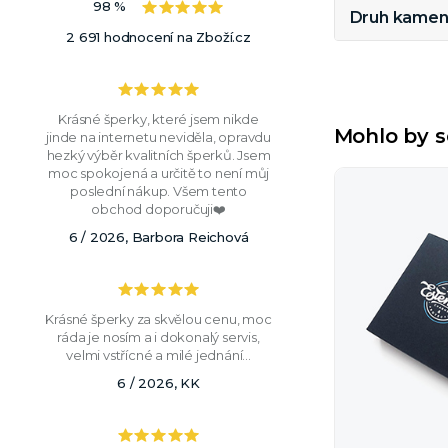
98 %
Druh kamen
2 691 hodnocení na Zboží.cz
Krásné šperky, které jsem nikde
Mohlo by s
jinde na internetu neviděla, opravdu
hezký výběr kvalitních šperků. Jsem
moc spokojená a určitě to není můj
poslední nákup. Všem tento
obchod doporučuji❤️
6 / 2026, Barbora Reichová
Krásné šperky za skvělou cenu, moc
ráda je nosím a i dokonalý servis,
velmi vstřícné a milé jednání...
6 / 2026, KK