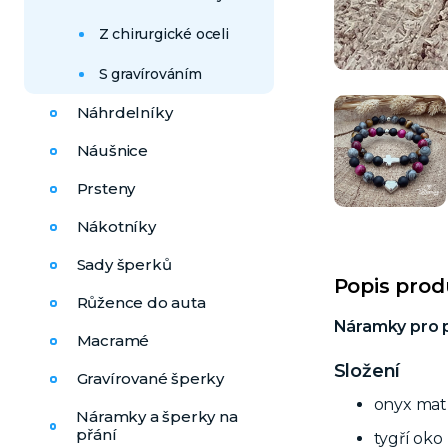
Z chirurgické oceli
S gravírováním
Náhrdelníky
Náušnice
Prsteny
Nákotníky
Sady šperků
Popis pro
Růžence do auta
Náramky pro pá
Macramé
Složení
Gravírované šperky
onyx ma
Náramky a šperky na
přání
tygří ok