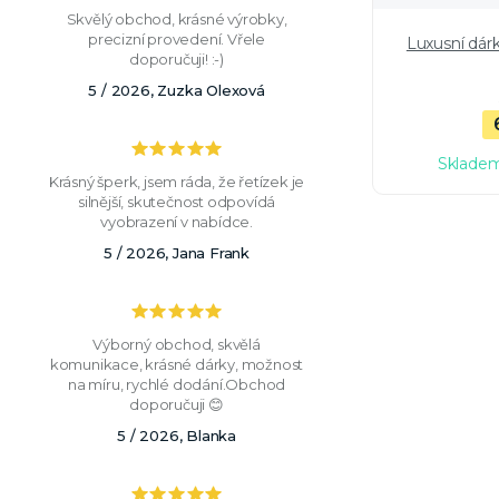
Skvělý obchod, krásné výrobky,
precizní provedení. Vřele
Luxusní dár
doporučuji! :-)
5 / 2026, Zuzka Olexová
Skladem
Krásný šperk, jsem ráda, že řetízek je
silnější, skutečnost odpovídá
vyobrazení v nabídce.
5 / 2026, Jana Frank
Výborný obchod, skvělá
komunikace, krásné dárky, možnost
na míru, rychlé dodání.Obchod
doporučuji 😊
5 / 2026, Blanka