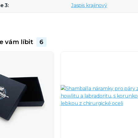
e 3
Jaspis krajinový
e vám líbit
6