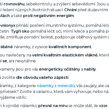
ší
rovnováhu
, sebekontrolu a zvýšení sebevědomí. Jsou 
í řešení různých životních situací.
Chrání
před duševními i
stách
a také
proti negativním energiím
.
vni
onyx
přináší posílení imunitního systému, pomáhá léč
četin.
Tygří oko
pomáhá léčit oči, mírní křeče a pomáhá p
še, zmírňuje porodní bolesti, podporuje oběhový systém a 
ráběné
náramky, z vysoce
kvalitních komponent
.
jsou navlečeny na
velmi kvalitním elastickém vlákně
, kter
í se
, ani nevytáhne.
kameny jsou pro vás
energeticky očištěny
a
nabity
.
i zvolíte
dle obvodu vašeho zápěstí
.
áramky, z kategorie
náramky z minerálů
, vás zaujaly, al
ný přívěsek? Zvolte si variantu, která vám vyhovuje, nebo
vyjdeme vstříc.
 k výrobě náramků
přesně na míru
se může stát, že
vzor