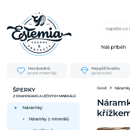
Náš příběh
Nezávadné,
Nejvyšší kvalita
pravé materiály
zpracování
Úvod
Náramk
ŠPERKY
Náramky
Náramky
křížkem
Náramky z minerálů