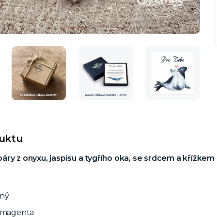
duktu
ry z onyxu, jaspisu a tygřího oka, se srdcem a křížkem z
tný
o magenta