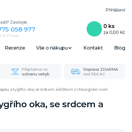
Přihlášení
adit? Zavolejte.
0
ks
775 058 977
za
0,00 Kč
 9–17 hod.)
Recenze
Vše o nákupu
Kontakt
Blog
Přispíváme na
Doprava ZDARMA
ochranu velryb
nad 1500 Kč
pisu a tygřího oka, se srdcem a křížkem z chirurgické oceli
tygřího oka, se srdcem a