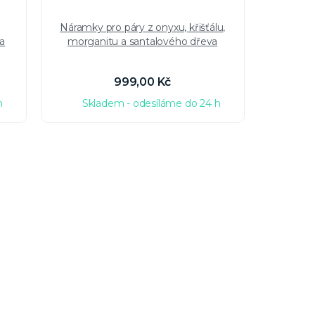
Náramky pro páry z onyxu, křišťálu,
Macramé
 a
morganitu a santalového dřeva
999,00 Kč
h
Skladem - odesíláme do 24 h
Sk