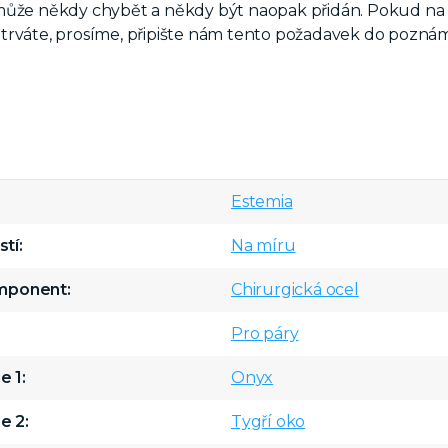
ůže někdy chybět a někdy být naopak přidán. Pokud na
trváte, prosíme, připište nám tento požadavek do pozná
Estemia
stí
Na míru
omponent
Chirurgická ocel
Pro páry
e 1
Onyx
e 2
Tygří oko