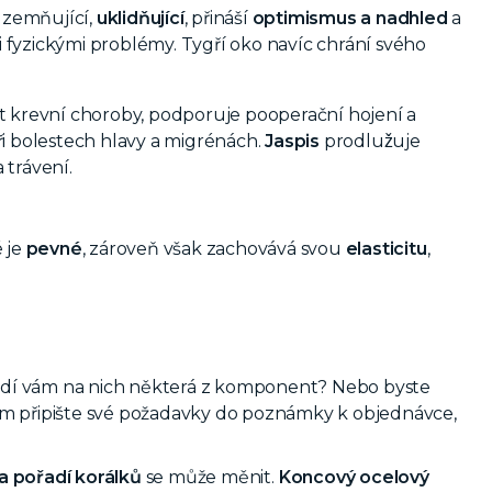
uzemňující,
uklidňující
, přináší
optimismus a nadhled
a
 fyzickými problémy. Tygří oko navíc chrání svého
it krevní choroby, podporuje pooperační hojení a
ři bolestech hlavy a migrénách.
Jaspis
prodlužuje
trávení.
é je
pevné
, zároveň však zachovává svou
elasticitu
,
e vadí vám na nich některá z komponent? Nebo byste
 nám připište své požadavky do poznámky k objednávce,
 a pořadí korálků
se může měnit.
Koncový ocelový