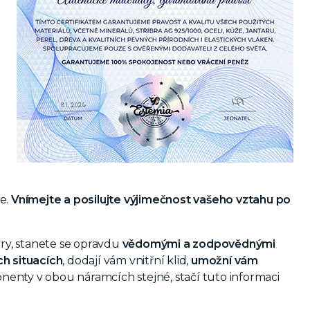
e.
Vnímejte a posilujte výjimečnost vašeho vztahu po
ry, stanete se opravdu
vědomými a zodpovědnými
ch situacích
, dodají vám vnitřní klid,
umožní vám
nenty v obou náramcích stejné, stačí tuto informaci