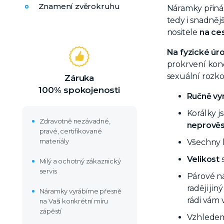
Znamení zvěrokruhu
Náramky přiná
tedy i snadnějš
nositele
na ce
Na fyzické úro
prokrvení kon
sexuální rozko
Záruka
100% spokojenosti
Ručně vy
Korálky 
Zdravotně nezávadné,
neprověs
pravé, certifikované
materiály
Všechny 
Velikost
s
Milý a ochotný zákaznický
servis
Párové n
raději ji
Náramky vyrábíme přesně
rádi vám 
na Vaši konkrétní míru
zápěstí
Vzhledem