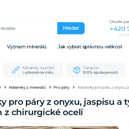
Chcete por
+420 
Hledat
(Po–Pá
Význam minerálů
Jak vybrat správnou velikost
Náramky na přání
Garance
a
přesně na míru
100% spokojenosti
y
Náramky z minerálů
Pro páry
Náramky pro páry z onyxu, jas
 pro páry z onyxu, jaspisu a 
 z chirurgické oceli