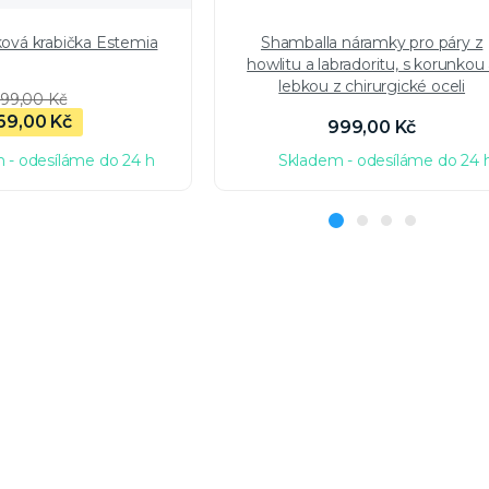
ková krabička Estemia
Shamballa náramky pro páry z
howlitu a labradoritu, s korunkou
lebkou z chirurgické oceli
99,00 Kč
69,00 Kč
999,00 Kč
 - odesíláme do 24 h
Skladem - odesíláme do 24 