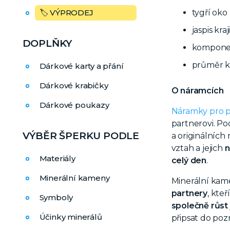
tygří ok
🏷️ VÝPRODEJ
jaspis kra
DOPLŇKY
komponen
průměr k
Dárkové karty a přání
Dárkové krabičky
O náramcích
Dárkové poukazy
Náramky pro 
partnerovi. P
VÝBĚR ŠPERKU PODLE
a originálníc
vztah a jejich
n
Materiály
celý den
.
Minerální kameny
Minerální kam
partnery
, kteř
Symboly
společně růst
Účinky minerálů
připsat do po