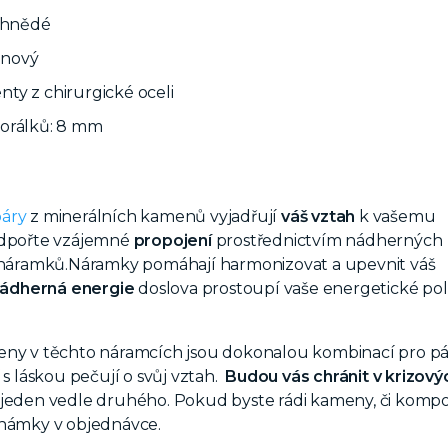
o hnědé
jinový
ty z chirurgické oceli
orálků: 8 mm
páry
z minerálních kamenů vyjadřují
váš vztah
k vašemu
odpořte vzájemné
propojení
prostřednictvím nádherných
h náramků.Náramky pomáhají harmonizovat a upevnit váš
ádherná energie
doslova prostoupí vaše energetické pol
eny v těchto náramcích jsou dokonalou kombinací pro pá
í s láskou pečují o svůj vztah.
Budou vás chránit v krizový
jeden vedle druhého.
Pokud byste rádi kameny, či kompo
známky v objednávce.