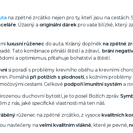
uta
na zpětné zrcátko nejen pro ty, kteří jsou na cestách
nceláře
. Úžasný a
originální dárek
pro vaše blízké, který z
lmi
luxusní růženec
do auta. Krásný doplněk
na zpětné z
ě. Tato kombinace přináší štěstí a zdraví,
brání negati
domí a optimismus, přitahuje bohatství a štěstí.
ovni
si poradí s problémy krevního oběhu a krevními choro
enin. Pomáhá
při potížích s plodností
, s kožními problémy
močovými cestami. Celkově
podpoří imunitní systém
a ro
irozenou duchovní bytostí, je to posel Božích zpráv.
Symb
m z nás, jaké specifické vlastnosti má ten náš.
ráběný
růženec na zpětné zrcátko, z vysoce
kvalitních k
jsou navlečeny na
velmi kvalitním vlákně
, které je pevné,
n