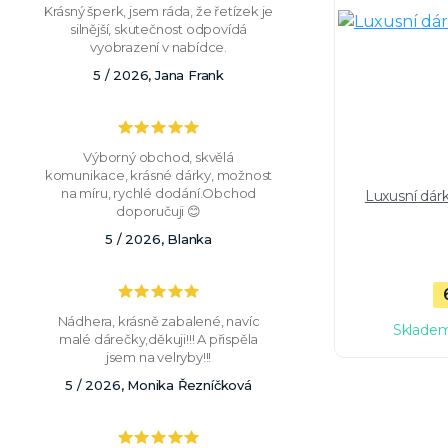
Krásný šperk, jsem ráda, že řetízek je
silnější, skutečnost odpovídá
vyobrazení v nabídce.
5 / 2026, Jana Frank
Výborný obchod, skvělá
komunikace, krásné dárky, možnost
na míru, rychlé dodání.Obchod
Luxusní dár
doporučuji 😊
5 / 2026, Blanka
Nádhera, krásně zabalené, navíc
Skladem
malé dárečky,děkuji!!! A přispěla
jsem na velryby!!!
5 / 2026, Monika Řezníčková