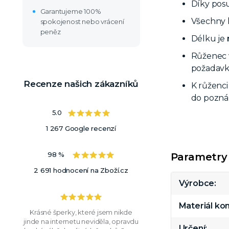
Díky pos
Garantujeme 100%
Všechny 
spokojenost nebo vrácení
peněz
Délku je
Růženec v
požadavk
Recenze našich zákazníků
K růženci
do pozná
5.0
1 267 Google recenzí
98 %
Parametry
2 691 hodnocení na Zboží.cz
Výrobce
Materiál k
Krásné šperky, které jsem nikde
jinde na internetu neviděla, opravdu
Určení