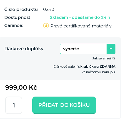
Číslo produktu:
0240
Dostupnost
Skladem - odesíláme do 24 h
Garance:
Pravé certifikované materiály
Dárkové doplňky
Jak se změřit?
Dárkové balení s
krabičkou ZDARMA
ke každému nákupu!
999,00 Kč
PŘIDAT DO KOŠÍKU