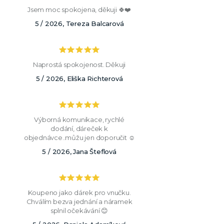
Jsem moc spokojena, děkuji 🍀❤️
5 / 2026, Tereza Balcarová
Naprostá spokojenost. Děkuji
5 / 2026, Eliška Richterová
Výborná komunikace, rychlé
dodání, dáreček k
objednávce..můžu jen doporučit ☺️
5 / 2026, Jana Šteflová
Koupeno jako dárek pro vnučku.
Chválím bezva jednání a náramek
splnil očekávání 😊