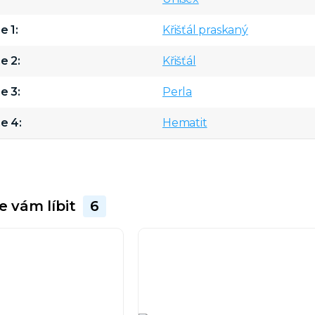
e 1
Křišťál praskaný
e 2
Křišťál
e 3
Perla
e 4
Hematit
e vám líbit
6