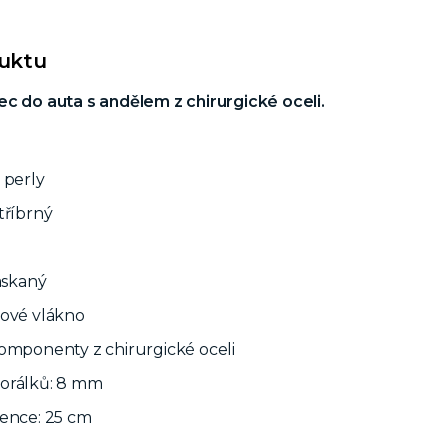
duktu
c do auta s andělem z chirurgické oceli.
 perly
tříbrný
raskaný
rové vlákno
omponenty z chirurgické oceli
orálků: 8 mm
žence: 25 cm