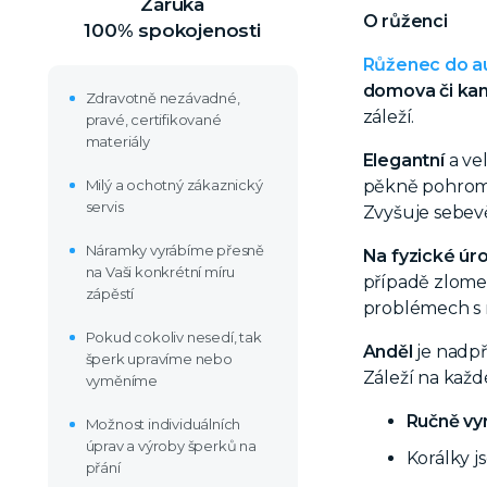
Záruka
O růženci
100% spokojenosti
Růženec do a
domova či ka
Zdravotně nezávadné,
záleží.
pravé, certifikované
materiály
Elegantní
a ve
Milý a ochotný zákaznický
pěkně pohromad
servis
Zvyšuje sebevě
Náramky vyrábíme přesně
Na fyzické úr
na Vaši konkrétní míru
případě zlom
zápěstí
problémech s 
Pokud cokoliv nesedí, tak
Anděl
je nadpř
šperk upravíme nebo
Záleží na každé
vyměníme
Ručně vy
Možnost individuálních
úprav a výroby šperků na
Korálky 
přání