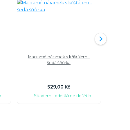
Macramé náramek s křišťálem -
Náram
šedá šňůrka
Swarov
529,00 Kč
h
Skladem - odesíláme do 24 h
Sk