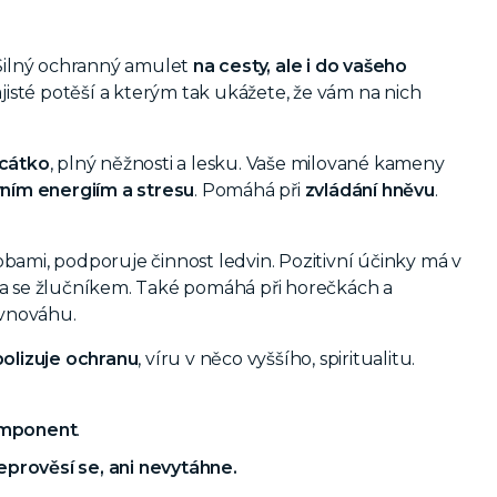
. Silný ochranný amulet
na cesty, ale i do vašeho
ajisté potěší a kterým tak ukážete, že vám na nich
rcátko
, plný něžnosti a lesku. Vaše milované kameny
vním energiím a stresu
. Pomáhá při
zvládání hněvu
.
bami, podporuje činnost ledvin. Pozitivní účinky má v
 a se žlučníkem. Také pomáhá při horečkách a
vnováhu.
olizuje ochranu
, víru v něco vyššího, spiritualitu.
omponent
.
eprověsí se, ani nevytáhne.