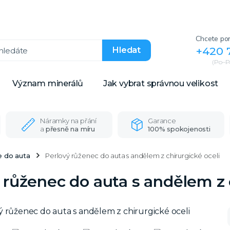
Chcete por
+420 
Hledat
(Po–Pá
Význam minerálů
Jak vybrat správnou velikost
Náramky na přání
Garance
a
přesně na míru
100% spokojenosti
 do auta
Perlový růženec do auta s andělem z chirurgické oceli
 růženec do auta s andělem z 