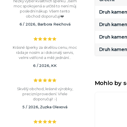
hezký výběr kvalitních šperků. Jsem
moc spokojená a určitě to není můj
poslední nákup. Všem tento
Druh kamen
obchod doporučuji❤️
6 / 2026, Barbora Reichová
Druh kamen
Druh kamen
Krásné šperky za skvělou cenu, moc
Druh kamen
ráda je nosím a i dokonalý servis,
velmi vstřícné a milé jednání...
6 / 2026, KK
Mohlo by s
Skvělý obchod, krásné výrobky,
precizní provedení. Vřele
doporučuji! :-)
5 / 2026, Zuzka Olexová