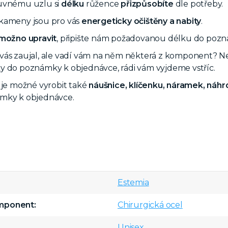
uvnému uzlu si
délku
růžence
přizpůsobíte
dle potřeby.
kameny jsou pro vás
energeticky očištěny a nabity
.
možno upravit
, připište nám požadovanou délku do poz
ás zaujal, ale vadí vám na něm některá z komponent? Nebo
y do poznámky k objednávce, rádi vám vyjdeme vstříc.
 je možné vyrobit také
náušnice, klíčenku, náramek, náhr
mky k objednávce.
Estemia
omponent
Chirurgická ocel
Unisex