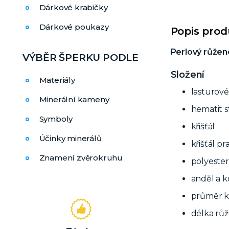
Dárkové krabičky
Dárkové poukazy
Popis pro
Perlový růžene
VÝBĚR ŠPERKU PODLE
Složení
Materiály
lasturové
Minerální kameny
hematit s
Symboly
křišťál
Účinky minerálů
křišťál p
Znamení zvěrokruhu
polyeste
anděl a k
průměr k
délka rů