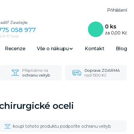
Přihlášení
adit? Zavolejte.
0
ks
775 058 977
za
0,00 Kč
 9–17 hod.)
Recenze
Vše o nákupu
Kontakt
Blog
Přispíváme na
Doprava ZDARMA
ochranu velryb
nad 1500 Kč
chirurgické oceli