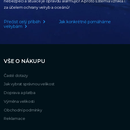
nebezpečí a situace je opravdu alarmující!
A proto Estemia vznikla i
za účelem ochrany velryb a oceánů!
Přečíst celý příběh
Jak konkrétně pomáháme
velrybám
VŠE O NÁKUPU
Časté dotazy
Jak vybrat správnou velikost
Doprava a platba
Výměna velikosti
Obchodní podmínky
Reklamace