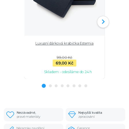
Luxusní dárková krabička Estemia
Stříbrné n
99,00 Kč
69,00 Kč
Skladem - odesíláme do 24 h
Sk
Nezávadné,
Nejvyšší kvalita
pravé materiály
zpracování
Náramky na přání
Garance