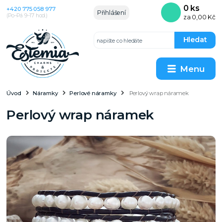
0
ks
+420 775 058 977
Přihlášení
(Po–Pá 9–17 hod.)
za
0,00 Kč
Hledat
Menu
Úvod
Náramky
Perlové náramky
Perlový wrap náramek
Perlový wrap náramek