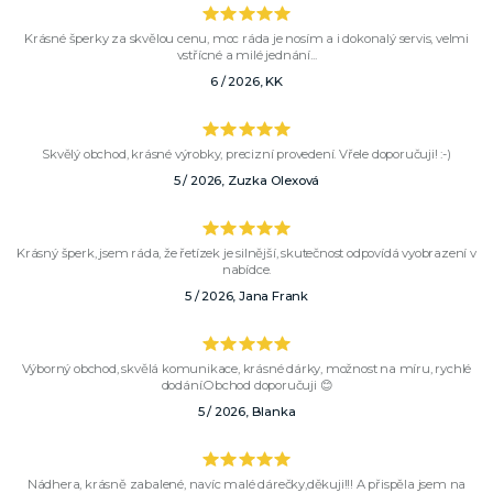
Krásné šperky za skvělou cenu, moc ráda je nosím a i dokonalý servis, velmi
vstřícné a milé jednání...
6 / 2026, KK
Skvělý obchod, krásné výrobky, precizní provedení. Vřele doporučuji! :-)
5 / 2026, Zuzka Olexová
Krásný šperk, jsem ráda, že řetízek je silnější, skutečnost odpovídá vyobrazení v
nabídce.
5 / 2026, Jana Frank
Výborný obchod, skvělá komunikace, krásné dárky, možnost na míru, rychlé
dodání.Obchod doporučuji 😊
5 / 2026, Blanka
Nádhera, krásně zabalené, navíc malé dárečky,děkuji!!! A přispěla jsem na