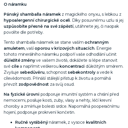
O náramku
Pánský shamballa náramek
z magického onyxu, s lebkou z
hypoalergenní chirurgické oceli
. Díky posuvnému uzlu si jej
uzpůsobíte přesně na své zápěstí
, utáhnete jej, či naopak
povolíte dle potřeby.
Tento shamballa náramek se stane vaším
ochranným
amuletem
, vaší
oporou v krizových situacích
. Energie
tohoto minerálního náramku podpoří vaše odhodlání učinit
důležité změny
ve vašem životě, dokážete si lépe stanovit
své
cíle
a napřímit veškerou
koncentraci
důležitým směrem.
Zvyšuje
sebedůvěru
, schopnost
sebekontroly
a vede k
cílevědomosti. Přináší stálejší přístup k životu a pomáhá
převzít
zodpovědnost
za svůj osud.
Na fyzické úrovni
podporuje imunitní systém a chrání před
nemocemi, posiluje kosti, zuby, vlasy a nehty, léčí krevní
choroby a zmírňuje bolesti srdce. Napomáhá pooperačnímu
hojení, podporuje prokrvení končetin.
Ručně vyráběný
náramek, z vysoce
kvalitních