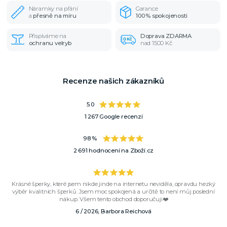
Náramky na přání
Garance
a
přesně na míru
100% spokojenosti
Přispíváme na
Doprava ZDARMA
ochranu velryb
nad 1500 Kč
Recenze našich zákazníků
5.0
1 267 Google recenzí
98 %
2 691 hodnocení na Zboží.cz
Krásné šperky, které jsem nikde jinde na internetu neviděla, opravdu hezký
výběr kvalitních šperků. Jsem moc spokojená a určitě to není můj poslední
nákup. Všem tento obchod doporučuji❤️
6 / 2026, Barbora Reichová