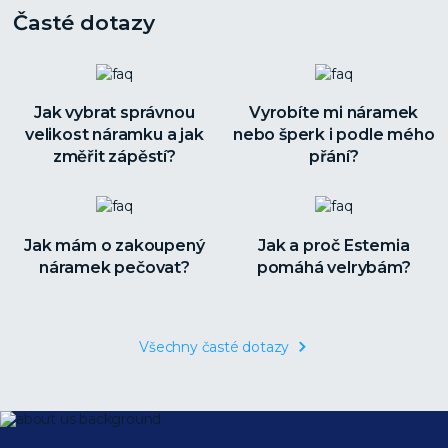
Časté dotazy
Jak vybrat správnou
Vyrobíte mi náramek
velikost náramku a jak
nebo šperk i podle mého
změřit zápěstí?
přání?
Jak mám o zakoupený
Jak a proč Estemia
náramek pečovat?
pomáhá velrybám?
Všechny časté dotazy