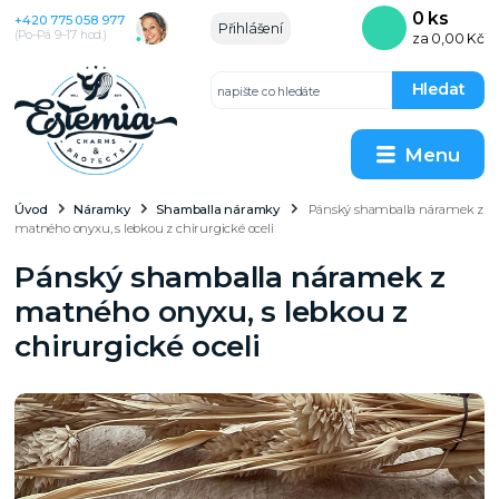
0
ks
+420 775 058 977
Přihlášení
(Po–Pá 9–17 hod.)
za
0,00 Kč
Hledat
Menu
Úvod
Náramky
Shamballa náramky
Pánský shamballa náramek z
matného onyxu, s lebkou z chirurgické oceli
Pánský shamballa náramek z
matného onyxu, s lebkou z
chirurgické oceli