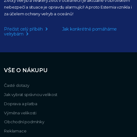
Životy velryb a veškerý život v oceánech je aktuálně
v obrovském
nebezpečí a situace je opravdu alarmující!
A proto Estemia vznikla i
za účelem ochrany velryb a oceánů!
Přečíst celý příběh
Jak konkrétně pomáháme
velrybám
VŠE O NÁKUPU
Časté dotazy
Jak vybrat správnou velikost
Doprava a platba
Výměna velikosti
Obchodní podmínky
Reklamace