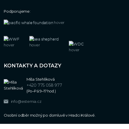
Podporujeme:
KONTAKTY A DOTAZY
Míša Stehlíková
+420 775 058 977
(Po–Pá 9–17 hod.)
info@estemia.cz