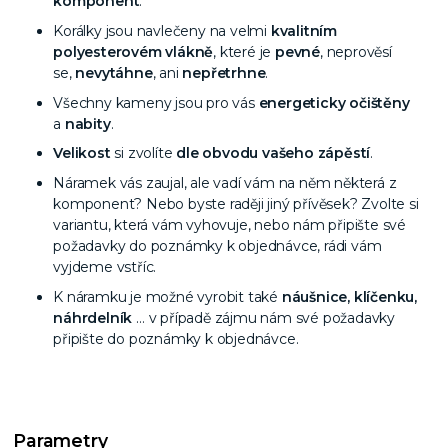
komponent
.
Korálky jsou navlečeny na velmi
kvalitním
polyesterovém vlákně
, které je
pevné
, neprověsí
se,
nevytáhne
, ani
nepřetrhne
.
Všechny kameny jsou pro vás
energeticky očištěny
a
nabity
.
Velikost
si zvolíte
dle obvodu vašeho zápěstí
.
Náramek vás zaujal, ale vadí vám na něm některá z
komponent? Nebo byste raději jiný přívěsek? Zvolte si
variantu, která vám vyhovuje, nebo nám připište své
požadavky do poznámky k objednávce, rádi vám
vyjdeme vstříc.
K náramku je možné vyrobit také
náušnice, klíčenku,
náhrdelník
… v případě zájmu nám své požadavky
připište do poznámky k objednávce.
Parametry