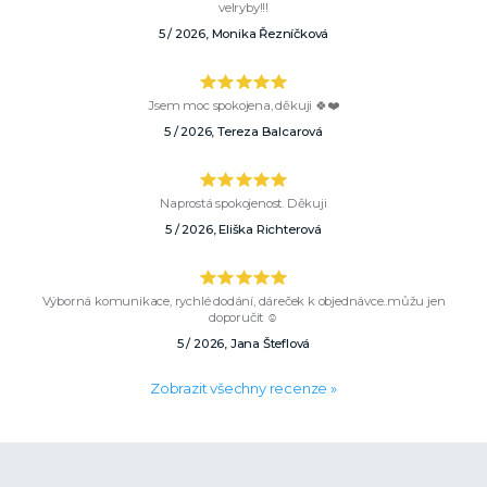
velryby!!!
5 / 2026, Monika Řezníčková
Jsem moc spokojena, děkuji 🍀❤️
5 / 2026, Tereza Balcarová
Naprostá spokojenost. Děkuji
5 / 2026, Eliška Richterová
Výborná komunikace, rychlé dodání, dáreček k objednávce..můžu jen
doporučit ☺️
5 / 2026, Jana Šteflová
Zobrazit všechny recenze »