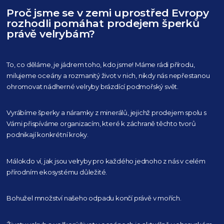
Proč jsme se v zemi uprostřed Evropy
rozhodli pomáhat prodejem šperků
právě velrybám?
To, co děláme, je jádrem toho, kdo jsme! Máme rádi přírodu,
milujeme oceány
a rozmanitý život v nich, nikdy nás nepřestanou
ohromovat nádherné velryby
brázdící podmořský svět.
Vyrábíme šperky a náramky z minerálů, jejichž prodejem spolu s
Vámi přispíváme organizacím,
které k záchraně těchto tvorů
podnikají konkrétní kroky.
Málokdo ví, jak jsou velryby pro každého
jednoho z nás v celém
přírodním
ekosystému důležité.
Bohužel množství našeho
odpadu končí právě v mořích.