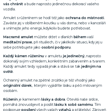
vás chránit
a bude naprosto jedinečnou dekorací vašeho
vozidla.
Amulet s růženínem se hodí též jako
ochrana do místnosti
.
Zavěste jej v oblíbeném koutku u vás doma, nebo v kanceláři
a vnímejte jeho energii, kdykoliv budete potřebovat.
Macramé amulet
můžete držet v dlaních
během
vaší
meditační praxe
, při rituálech, či v jakékoliv situaci, kdy jej u
sebe potřebujete jako
osobní podporu
.
Každý kámen růženínu
v amuletu
je jedinečný
, naprosto
dokonalý svým vzhledem, konkrétním zabarvením a tvarem.
Každý amulet tedy vypadá jinak a stává se tak
jediným na
světě
.
Ochranný amulet na zpětné zrcátko je též vhodný jako
originální dárek
,
kterým vyjádříte lásku a péči milovaným
osobám.
Růženín
je kamenem
lásky a dobra
. Otevírá naše srdce,
pomáhá znovuobjevit a posílit
lásku k sobě samému
. Tím
podporuje
posílení
všech vašich
vztahů
a přátelství. Zároveň