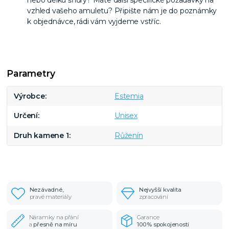
nebo délku šňůry? Máte další specifické požadavky na
vzhled vašeho amuletu? Připište nám je do poznámky
k objednávce, rádi vám vyjdeme vstříc.
Parametry
Výrobce
Estemia
Určení
Unisex
Druh kamene 1
Růženín
Nezávadné,
Nejvyšší kvalita
pravé materiály
zpracování
Náramky na přání
Garance
a
přesně na míru
100% spokojenosti