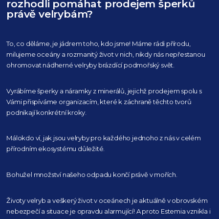
rozhodli pomáhat prodejem šperků
právě velrybám?
To, co děláme, je jádrem toho, kdo jsme! Máme rádi přírodu,
milujeme oceány
a rozmanitý život v nich, nikdy nás nepřestanou
ohromovat nádherné velryby
brázdící podmořský svět.
Vyrábíme šperky a náramky z minerálů, jejichž prodejem spolu s
Vámi přispíváme organizacím,
které k záchraně těchto tvorů
podnikají konkrétní kroky.
Málokdo ví, jak jsou velryby pro každého
jednoho z nás v celém
přírodním
ekosystému důležité.
Bohužel množství našeho
odpadu končí právě v mořích.
Životy velryb a veškerý život v oceánech je aktuálně
v obrovském
nebezpečí a situace je opravdu alarmující!
A proto Estemia vznikla i