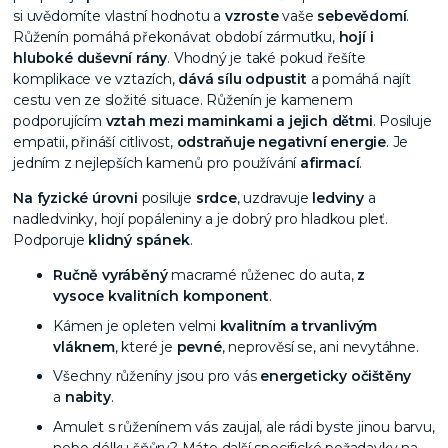
si uvědomíte vlastní hodnotu a
vzroste
vaše
sebevědomí
.
Růženín pomáhá překonávat období zármutku,
hojí i
hluboké duševní rány
. Vhodný je také pokud řešíte
komplikace ve vztazích,
dává sílu odpustit
a pomáhá najít
cestu ven ze složité situace. Růženín je kamenem
podporujícím
vztah mezi maminkami a jejich dětmi
. Posiluje
empatii, přináší citlivost,
odstraňuje negativní energie
. Je
jedním z nejlepších kamenů pro používání
afirmací
.
Na fyzické úrovni
posiluje
srdce
, uzdravuje
ledviny
a
nadledvinky, hojí popáleniny a je dobrý pro hladkou pleť.
Podporuje
klidný spánek
.
Ručně vyráběný
macramé růženec do auta,
z
vysoce kvalitních komponent
.
Kámen je opleten velmi
kvalitním a trvanlivým
vláknem
, které je
pevné
, neprověsí se, ani nevytáhne.
Všechny růženíny jsou pro vás
energeticky očištěny
a
nabity
.
Amulet s růženínem vás zaujal, ale rádi byste jinou barvu,