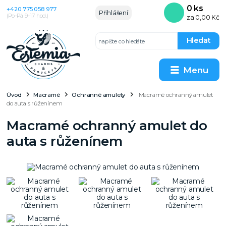
0
ks
+420 775 058 977
Přihlášení
(Po–Pá 9–17 hod.)
za
0,00 Kč
Hledat
Menu
Úvod
Macramé
Ochranné amulety
Macramé ochranný amulet
do auta s růženínem
Macramé ochranný amulet do
auta s růženínem