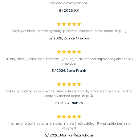
vstřícné a milé jednání...
6 / 2026, KK
Skvělý obchod, krásné výrobky, precizní provedení. Vřele doporučuji! :-)
5 / 2026, Zuzka Olexová
Krásný šperk, jsem ráda, že řetízek je silnější, skutečnost odpovídá vyobrazení v
nabídce.
5 / 2026, Jana Frank
Výborný obchod, skvělá komunikace, krásné dárky, možnost na míru, rychlé
dodání.Obchod doporučuji 😊
5 / 2026, Blanka
Nádhera, krásně zabalené, navíc malé dárečky,děkuji!!! A přispěla jsem na
velryby!!!
5 / 2026, Monika Řezníčková