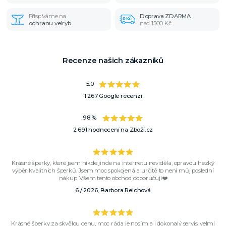
Přispíváme na
Doprava ZDARMA
ochranu velryb
nad 1500 Kč
Recenze našich zákazníků
5.0
1 267 Google recenzí
98 %
2 691 hodnocení na Zboží.cz
Krásné šperky, které jsem nikde jinde na internetu neviděla, opravdu hezký
výběr kvalitních šperků. Jsem moc spokojená a určitě to není můj poslední
nákup. Všem tento obchod doporučuji❤️
6 / 2026, Barbora Reichová
Krásné šperky za skvělou cenu, moc ráda je nosím a i dokonalý servis, velmi