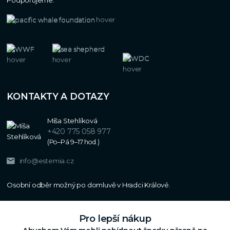
KONTAKTY A DOTAZY
Míša Stehlíková
+420 775 058 977
(Po–Pá 9–17 hod.)
info@estemia.cz
Pro lepší nákup