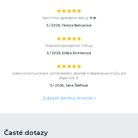
Jsem moc spokojena, děkuji 🍀❤️
5 / 2026, Tereza Balcarová
Naprostá spokojenost. Děkuji
5 / 2026, Eliška Richterová
Výborná komunikace, rychlé dodání, dáreček k objednávce..můžu jen
doporučit ☺️
5 / 2026, Jana Šteflová
Zobrazit všechny recenze »
Časté dotazy