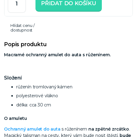
PŘIDAT DO KOŠÍKU
Hlídat cenu /
dostupnost
Popis produktu
Macramé ochranný amulet do auta s růženínem.
Složení
růženín tromlovaný kámen
polyesterové vlákno
délka: cca 30 cm
O amuletu
Ochranný amulet do auta
s růženínem
na zpětné zrcátko
.
Magický talisman na cesty, který vám bude nosit štěstí,
bude