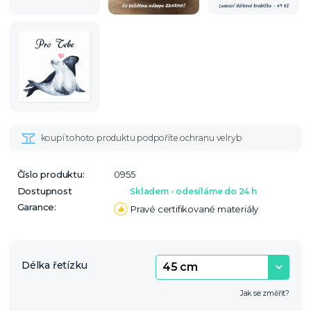
Číslo produktu:
0955
Dostupnost
Skladem - odesíláme do 24 h
Garance:
Pravé certifikované materiály
Délka řetízku
Jak se změřit?