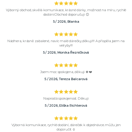
Výborný obchod, skvělá komunikace, krásné dárky, možnost na míru, rychlé
dodání.Obchod doporučuji 😊
5 / 2026, Blanka
Nádhera, krásně zabalené, navíc malé dárečky,děkuji!!! A přispěla jsem na
velryby!!!
5 / 2026, Monika Řezníčková
Jsem moc spokojena, děkuji 🍀❤️
5 / 2026, Tereza Balcarová
Naprostá spokojenost. Děkuji
5 / 2026, Eliška Richterová
Výborná komunikace, rychlé dodání, dáreček k objednávce..můžu jen
doporučit ☺️