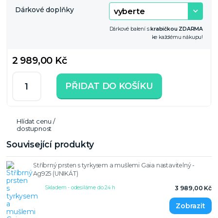
Dárkové doplňky
Dárkové balení s
krabičkou ZDARMA
ke každému nákupu!
2 989,00 Kč
PŘIDAT DO KOŠÍKU
Hlídat cenu /
dostupnost
Související produkty
Stříbrný prsten s tyrkysem a mušlemi Gaia nastavitelný -
Ag925 (UNIKÁT)
Skladem - odesíláme do 24 h
3 989,00 Kč