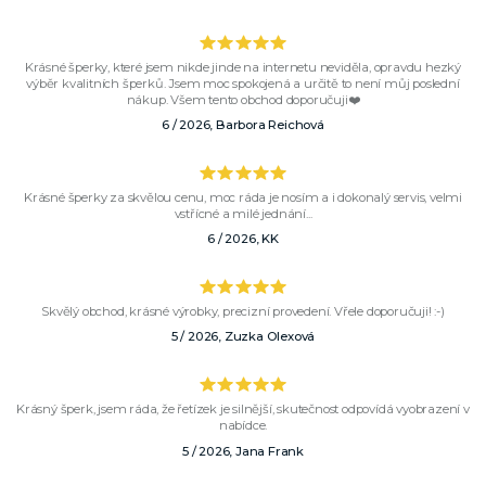
Krásné šperky, které jsem nikde jinde na internetu neviděla, opravdu hezký
výběr kvalitních šperků. Jsem moc spokojená a určitě to není můj poslední
nákup. Všem tento obchod doporučuji❤️
6 / 2026, Barbora Reichová
Krásné šperky za skvělou cenu, moc ráda je nosím a i dokonalý servis, velmi
vstřícné a milé jednání...
6 / 2026, KK
Skvělý obchod, krásné výrobky, precizní provedení. Vřele doporučuji! :-)
5 / 2026, Zuzka Olexová
Krásný šperk, jsem ráda, že řetízek je silnější, skutečnost odpovídá vyobrazení v
nabídce.
5 / 2026, Jana Frank