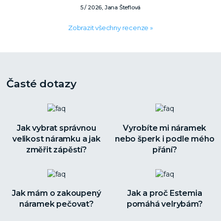
5 / 2026, Jana Šteflová
Zobrazit všechny recenze »
Časté dotazy
Jak vybrat správnou
Vyrobíte mi náramek
velikost náramku a jak
nebo šperk i podle mého
změřit zápěstí?
přání?
Jak mám o zakoupený
Jak a proč Estemia
náramek pečovat?
pomáhá velrybám?