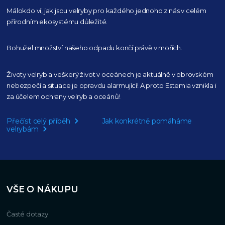
Málokdo ví, jak jsou velryby pro každého
jednoho z nás v celém
přírodním
ekosystému důležité.
Bohužel množství našeho
odpadu končí právě v mořích.
Životy velryb a veškerý život v oceánech je aktuálně
v obrovském
nebezpečí a situace je opravdu alarmující!
A proto Estemia vznikla i
za účelem ochrany velryb a oceánů!
Přečíst celý příběh
Jak konkrétně pomáháme
velrybám
VŠE O NÁKUPU
Časté dotazy