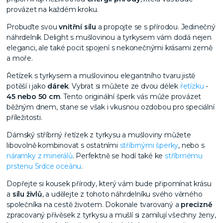
provázet na každém kroku.
Probuďte svou
vnitřní sílu
a propojte se s přírodou. Jedinečný
náhrdelník Delight s mušlovinou a tyrkysem vám dodá nejen
eleganci, ale také pocit spojení s nekonečnými krásami země
a moře.
Řetízek s tyrkysem a mušlovinou elegantního tvaru jistě
potěší i jako
dárek
. Vybrat si můžete ze dvou délek
řetízku
-
45 nebo 50 cm
. Tento originální šperk vás může provázet
běžným dnem, stane se však i vkusnou ozdobou pro speciální
příležitosti.
Dámský stříbrný řetízek z tyrkysu a mušloviny můžete
libovolně kombinovat s ostatními
stříbrnými šperky
, nebo s
náramky z minerálů
. Perfektně se hodí také ke
stříbrnému
prstenu Srdce oceánu
.
Dopřejte si kousek přírody, který vám bude připomínat krásu
a
sílu živlů
, a udělejte z tohoto náhrdelníku svého věrného
společníka na cestě životem. Dokonale tvarovaný a
precizně
zpracovaný přívěsek z tyrkysu a mušlí si zamilují všechny ženy,