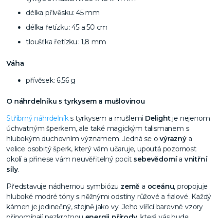
délka přívěsku: 45 mm
délka řetízku: 45 a 50 cm
tloušťka řetízku: 1,8 mm
Váha
přívěsek: 6,56 g
O náhrdelníku s tyrkysem a mušlovinou
Stříbrný náhrdelník
s tyrkysem a mušlemi
Delight
je nejenom
úchvatným šperkem, ale také magickým talismanem s
hlubokým duchovním významem. Jedná se o
výrazný
a
velice osobitý šperk, který vám učaruje, upoutá pozornost
okolí a přinese vám neuvěřitelný pocit
sebevědomí
a
vnitřní
síly
.
Představuje nádhernou symbiózu
země
a
oceánu
, propojuje
hluboké modré tóny s něžnými odstíny růžové a fialové. Každý
kámen je jedinečný, stejně jako vy. Jeho vířící barevné vzory
připomínají nezkrotnou
energii přírody
, která vás bude