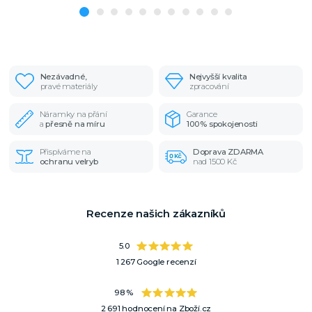
Nezávadné,
Nejvyšší kvalita
pravé materiály
zpracování
Náramky na přání
Garance
a
přesně na míru
100% spokojenosti
Přispíváme na
Doprava ZDARMA
ochranu velryb
nad 1500 Kč
Recenze našich zákazníků
5.0
1 267 Google recenzí
98 %
2 691 hodnocení na Zboží.cz