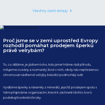
Všechny časté dotazy
Proč jsme se v zemi uprostřed Evropy
rozhodli pomáhat prodejem šperků
právě velrybám?
To, co děláme, je jádrem toho, kdo jsme! Máme rádi přírodu,
milujeme oceány
a rozmanitý život v nich, nikdy nás nepřestanou
ohromovat nádherné velryby
brázdící podmořský svět.
Vyrábíme šperky a náramky z minerálů, jejichž prodejem spolu s
Vámi přispíváme organizacím,
které k záchraně těchto tvorů
podnikají konkrétní kroky.