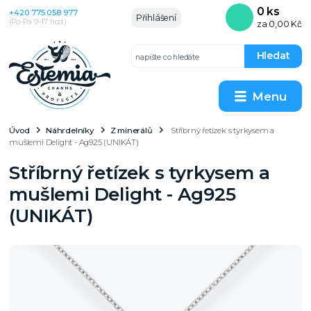
0
ks
+420 775 058 977
Přihlášení
(Po–Pá 9–17 hod.)
za
0,00 Kč
Hledat
Menu
Úvod
Náhrdelníky
Z minerálů
Stříbrný řetízek s tyrkysem a
mušlemi Delight - Ag925 (UNIKÁT)
Stříbrný řetízek s tyrkysem a
mušlemi Delight - Ag925
(UNIKÁT)