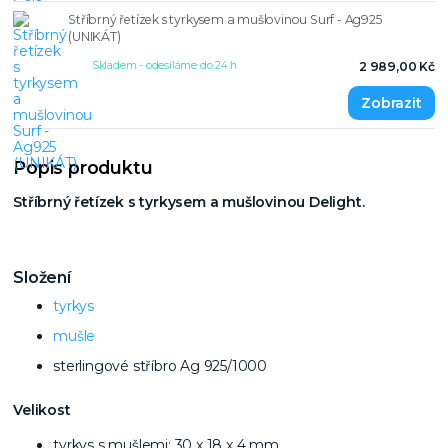
Stříbrný řetízek s tyrkysem a mušlovinou Surf - Ag925
(UNIKÁT)
Skladem - odesíláme do 24 h
2 989,00 Kč
Popis produktu
Stříbrný řetízek s tyrkysem a mušlovinou Delight.
Složení
tyrkys
mušle
sterlingové stříbro Ag 925/1000
Velikost
tyrkys s mušlemi: 30 x 18 x 4 mm