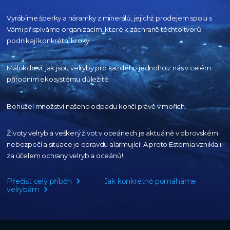
Vyrábíme šperky a náramky z minerálů, jejichž prodejem spolu s
Vámi přispíváme organizacím,
které k záchraně těchto tvorů
podnikají konkrétní kroky.
Málokdo ví, jak jsou velryby pro každého
jednoho z nás v celém
přírodním
ekosystému důležité.
Bohužel množství našeho
odpadu končí právě v mořích.
Životy velryb a veškerý život v oceánech je aktuálně
v obrovském
nebezpečí a situace je opravdu alarmující!
A proto Estemia vznikla i
za účelem ochrany velryb a oceánů!
Přečíst celý příběh
Jak konkrétně pomáháme
velrybám