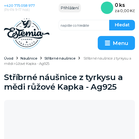
0
ks
+420 775 058 977
Přihlášení
(Po–Pá 9–17 hod.)
za
0,00 Kč
Hledat
Menu
Úvod
Náušnice
Stříbrné náušnice
Stříbrné náušnice z tyrkysu a
mědi růžové Kapka - Ag925
Stříbrné náušnice z tyrkysu a
mědi růžové Kapka - Ag925