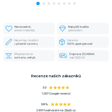
Nezávadné,
Nejvyšší kvalita
pravé materiály
zpracování
Náramky na přání
Garance
a
přesně na míru
100% spokojenosti
Přispíváme na
Doprava ZDARMA
ochranu velryb
nad 1500 Kč
Recenze našich zákazníků
5.0
1 267 Google recenzí
98 %
2 691 hodnocení na Zboží.cz