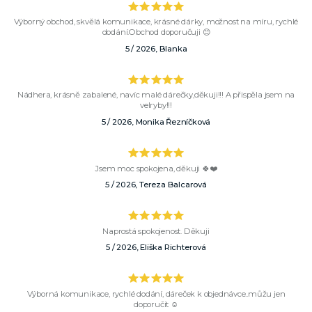
Výborný obchod, skvělá komunikace, krásné dárky, možnost na míru, rychlé
dodání.Obchod doporučuji 😊
5 / 2026, Blanka
Nádhera, krásně zabalené, navíc malé dárečky,děkuji!!! A přispěla jsem na
velryby!!!
5 / 2026, Monika Řezníčková
Jsem moc spokojena, děkuji 🍀❤️
5 / 2026, Tereza Balcarová
Naprostá spokojenost. Děkuji
5 / 2026, Eliška Richterová
Výborná komunikace, rychlé dodání, dáreček k objednávce..můžu jen
doporučit ☺️