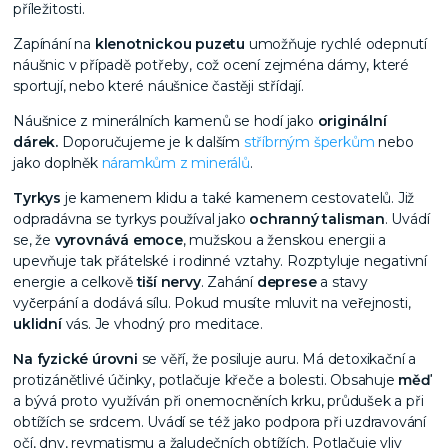
příležitosti.
Zapínání na
klenotnickou puzetu
umožňuje rychlé odepnutí
náušnic v případě potřeby, což ocení zejména dámy, které
sportují, nebo které náušnice častěji střídají.
Náušnice z minerálních kamenů se hodí jako
originální
dárek.
Doporučujeme je k dalším
stříbrným šperkům
nebo
jako doplněk
náramkům z minerálů
.
Tyrkys
je kamenem klidu a také kamenem cestovatelů. Již
odpradávna se tyrkys používal jako
ochranný talisman
. Uvádí
se, že
vyrovnává emoce
, mužskou a ženskou energii a
upevňuje tak přátelské i rodinné vztahy. Rozptyluje negativní
energie a celkově
tiší nervy
. Zahání
deprese
a stavy
vyčerpání a dodává sílu. Pokud musíte mluvit na veřejnosti,
uklidní
vás. Je vhodný pro meditace.
Na fyzické úrovni
se věří, že posiluje auru. Má detoxikační a
protizánětlivé účinky, potlačuje křeče a bolesti. Obsahuje
měď
a bývá proto využíván při onemocněních krku, průdušek a při
obtížích se srdcem. Uvádí se též jako podpora při uzdravování
očí, dny, revmatismu a žaludečních obtížích.
Potlačuje vliv