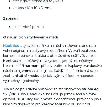
sterlingové stříbro Ag925/1000
velikost: 10 x 10 x 5 mm
Zapínání
klenotnická puzeta
O náušnicích s tyrkysem a mědí
Náušnice
s tyrkysem a žilkami mědi v růžovém tónu jsou
velmi originálním a stylovým doplňkem.
Vytváří poutavou
kombinaci barev a struktur a
překrásně
rozzáří
váš vzhled.
Kontrast
mezi růžovým tyrkysem a jemnými měděnými
liniemi odráží
harmonii
přírody, zatímco kapkový tvar dodává
náušnicím
jemnost
a eleganci. Každý pár náušnic má svou
zcela
unikátní kresbu
a je tak svým vzhledem naprosto
výjimečný a jedinečný.
Náušnice jsou
ručně
vyráběné ze sterlingového
stříbra Ag
925/1000
. Jsou
lehoučké
, na uchu příjemně sedí a hlavně
opravdu sluší.
Díky své lehkosti a decentnímu provedení jsou
ideálním doplňkem pro
každodenní
nošení i speciální