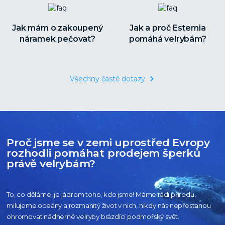
Jak mám o zakoupený
Jak a proč Estemia
náramek pečovat?
pomáhá velrybám?
Všechny časté dotazy
Proč jsme se v zemi uprostřed Evropy
rozhodli pomáhat prodejem šperků
právě velrybám?
To, co děláme, je jádrem toho, kdo jsme! Máme rádi přírodu,
milujeme oceány
a rozmanitý život v nich, nikdy nás nepřestanou
ohromovat nádherné velryby
brázdící podmořský svět.