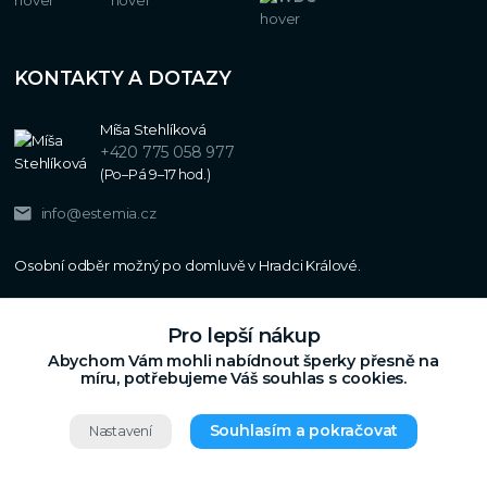
KONTAKTY A DOTAZY
Míša Stehlíková
+420 775 058 977
(Po–Pá 9–17 hod.)
info@estemia.cz
Pro lepší nákup
Abychom Vám mohli nabídnout šperky přesně na
míru, potřebujeme Váš souhlas s cookies.
Souhlasím a pokračovat
Nastavení
Copyright © 2024
Estemia.cz
,
Grafický návrh,
Všechna práva vyhrazena.
UX a SEO