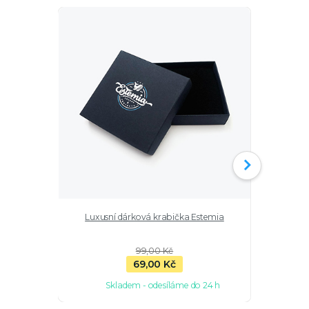
Luxusní dárková krabička Estemia
Stříbrné n
99,00 Kč
69,00 Kč
Skladem - odesíláme do 24 h