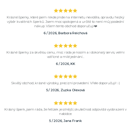
Krásné šperky, které jsem nikde jinde na internetu neviděla, opravdu hezký
výběr kvalitních šperků. Jsem moc spokojená a určitě to není můj poslední
nákup. Všem tento obchod doporučuji❤️
6 / 2026, Barbora Reichová
Krásné šperky za skvělou cenu, moc ráda je nosím a i dokonalý servis, velmi
vstřícné a milé jednání...
6 / 2026, KK
Skvělý obchod, krásné výrobky, precizní provedení. Vřele doporučuji! :-)
5 / 2026, Zuzka Olexová
Krásný šperk, jsem ráda, že řetízek je silnější, skutečnost odpovídá vyobrazení v
nabídce.
5 / 2026, Jana Frank