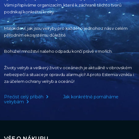
Vámi přispíváme organizacím,
které k záchraně těchto tvorů
podnikají konkrétní kroky.
Málokdo ví, jak jsou velryby pro každého
jednoho z nás v celém
přírodním
ekosystému důležité.
Bohužel množství našeho
odpadu končí právě v mořích.
Životy velryb a veškerý život v oceánech je aktuálně
v obrovském
nebezpečí a situace je opravdu alarmující!
A proto Estemia vznikla i
za účelem ochrany velryb a oceánů!
Přečíst celý příběh
Jak konkrétně pomáháme
velrybám
VŠE O NÁKUPU