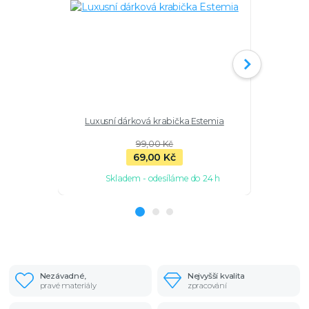
Luxusní dárková krabička Estemia
Wrap ná
99,00 Kč
69,00 Kč
Skladem - odesíláme do 24 h
Nezávadné,
Nejvyšší kvalita
pravé materiály
zpracování