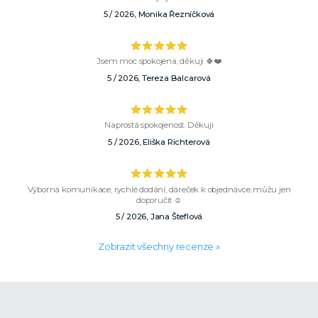
5 / 2026, Monika Řezníčková
Jsem moc spokojena, děkuji 🍀❤️
5 / 2026, Tereza Balcarová
Naprostá spokojenost. Děkuji
5 / 2026, Eliška Richterová
Výborná komunikace, rychlé dodání, dáreček k objednávce..můžu jen
doporučit ☺️
5 / 2026, Jana Šteflová
Zobrazit všechny recenze »