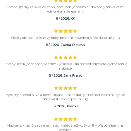
Krásné šperky za skvělou cenu, moc ráda je nosím a i dokonalý servis, velmi
vstřícné a milé jednání...
6 / 2026, KK
Skvělý obchod, krásné výrobky, precizní provedení. Vřele doporučuji! :-)
5 / 2026, Zuzka Olexová
Krásný šperk, jsem ráda, že řetízek je silnější, skutečnost odpovídá vyobrazení v
nabídce.
5 / 2026, Jana Frank
Výborný obchod, skvělá komunikace, krásné dárky, možnost na míru, rychlé
dodání.Obchod doporučuji 😊
5 / 2026, Blanka
Nádhera, krásně zabalené, navíc malé dárečky,děkuji!!! A přispěla jsem na
velryby!!!