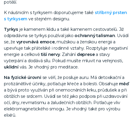
potěší.
K náušnicím s tyrkysem doporučujeme také
stříbrný prsten
s tyrkysem
ve stejném designu.
Tyrkys
je kamenem klidu a také kamenem cestovatelů. Již
odpradávna se tyrkys používal jako
ochranný talisman
. Uvádí
se, že
vyrovnává emoce
, mužskou a ženskou energii a
upevňuje tak přátelské i rodinné vztahy. Rozptyluje negativní
energie a celkově
tiší nervy
. Zahání
deprese
a stavy
vyčerpání a dodává sílu. Pokud musíte mluvit na veřejnosti,
uklidní
vás. Je vhodný pro meditace.
Na fyzické úrovni
se věří, že posiluje auru. Má detoxikační a
protizánětlivé účinky, potlačuje křeče a bolesti. Obsahuje
měď
a bývá proto využíván při onemocněních krku, průdušek a při
obtížích se srdcem. Uvádí se též jako podpora při uzdravování
očí, dny, revmatismu a žaludečních obtížích.
Potlačuje vliv
elektromagnetického smogu. Je vhodný také pro výrobu
elixírů.