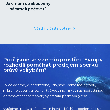
Jak mám o zakoupený
náramek pečovat?
Všechny časté dotazy
Proč jsme se v zemi uprostřed Evropy
rozhodli pomáhat prodejem šperků
právě velrybám?
To, co děláme, je jádrem toho, kdo jsme! Máme rádi přírodu,
milujeme oceány
a rozmanitý život v nich, nikdy nás nepřestanou
ohromovat nádherné velryby
brázdící podmořský svět.
Vyrábíme šperky a náramky z minerálů, jejichž prodejem spolu s