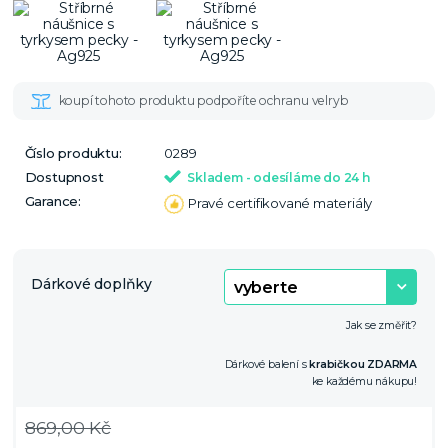
Číslo produktu:
0289
Dostupnost
Skladem - odesíláme do 24 h
Garance:
Pravé certifikované materiály
Dárkové doplňky
Jak se změřit?
Dárkové balení s
krabičkou ZDARMA
ke každému nákupu!
869,00 Kč