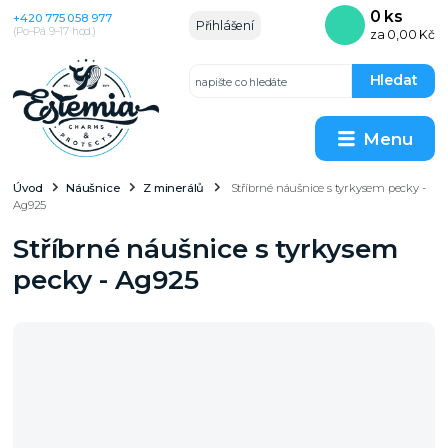
0
ks
+420 775 058 977
Přihlášení
(Po–Pá 9–17 hod.)
za
0,00 Kč
Hledat
Menu
Úvod
Náušnice
Z minerálů
Stříbrné náušnice s tyrkysem pecky -
Ag925
Stříbrné náušnice s tyrkysem
pecky - Ag925