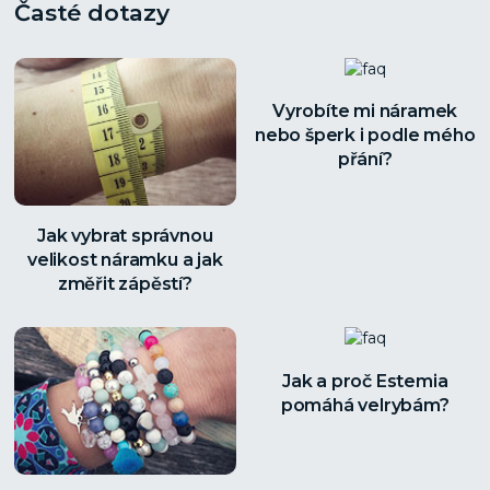
Časté dotazy
Vyrobíte mi náramek
nebo šperk i podle mého
přání?
Jak vybrat správnou
velikost náramku a jak
změřit zápěstí?
Jak a proč Estemia
pomáhá velrybám?