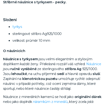
Stříbrné náušnice s tyrkysem - pecky.
Složení
tyrkys
sterlingové stříbro Ag925/1000
velikost: průměr 10 mm
O náušnicích
Náušnice s tyrkysem
jsou velmi elegantním a stylovým
doplňkem každé ženy. Překrásně rozzáří váš vzhled.
Náušnice
jsou
ručně vyráběné
ze sterlingového
stříbra Ag
925/1000.
Jsou
lehoučké
, na uchu příjemně
sedí
a hlavně opravdu
sluší
.
Zapínání na
klenotnickou puzetu
umožňuje rychlé odepnutí
náušnic v případě potřeby, což ocení zejména dámy, které
sportují, nebo které náušnice častěji střídají.
Náušnice z minerálních kamenů se hodí jako
originální dárek
nebo jako doplněk
náramkům z minerálů
, který zcela jistě