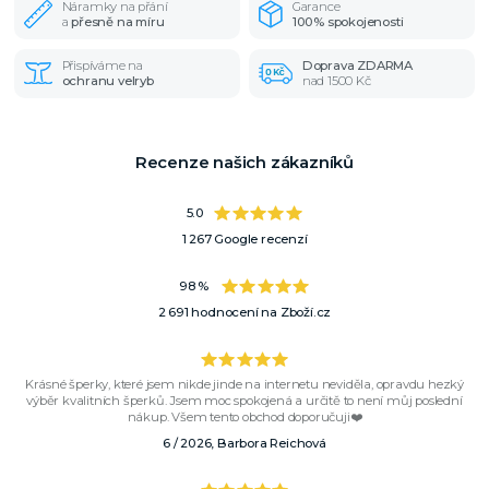
Náramky na přání
Garance
a
přesně na míru
100% spokojenosti
Přispíváme na
Doprava ZDARMA
ochranu velryb
nad 1500 Kč
Recenze našich zákazníků
5.0
1 267 Google recenzí
98 %
2 691 hodnocení na Zboží.cz
Krásné šperky, které jsem nikde jinde na internetu neviděla, opravdu hezký
výběr kvalitních šperků. Jsem moc spokojená a určitě to není můj poslední
nákup. Všem tento obchod doporučuji❤️
6 / 2026, Barbora Reichová