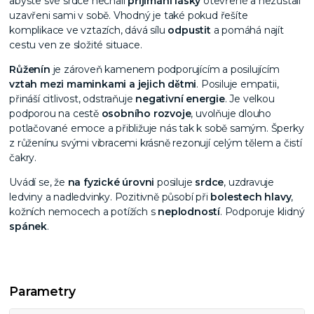
abyste své srdce nechali
přijímání lásky
otevřené a nezůstali
uzavřeni sami v sobě. Vhodný je také pokud řešíte
komplikace ve vztazích, dává sílu
odpustit
a pomáhá najít
cestu ven ze složité situace.
Růženín
je zároveň kamenem podporujícím a posilujícím
vztah mezi maminkami a jejich dětmi
. Posiluje empatii,
přináší citlivost, odstraňuje
negativní energie
. Je velkou
podporou na cestě
osobního rozvoje
, uvolňuje dlouho
potlačované emoce a přibližuje nás tak k sobě samým. Šperky
z růženínu svými vibracemi krásně rezonují celým tělem a čistí
čakry.
Uvádí se, že
na fyzické úrovni
posiluje
srdce
, uzdravuje
ledviny a nadledvinky. Pozitivně působí při
bolestech
hlavy
,
kožních nemocech a potížích s
neplodností
. Podporuje klidný
spánek
.
Parametry