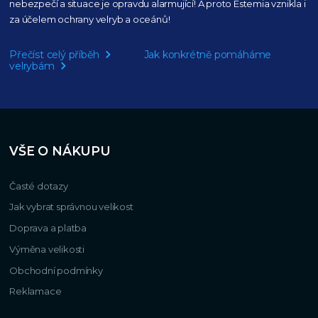
nebezpečí a situace je opravdu alarmující!
A proto Estemia vznikla i
za účelem ochrany velryb a oceánů!
Přečíst celý příběh
Jak konkrétně pomáháme
velrybám
VŠE O NÁKUPU
Časté dotazy
Jak vybrat správnou velikost
Doprava a platba
Výměna velikosti
Obchodní podmínky
Reklamace