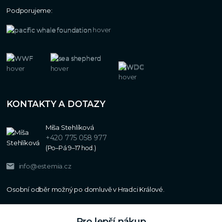
Podporujeme:
KONTAKTY A DOTAZY
Míša Stehlíková
+420 775 058 977
(Po–Pá 9–17 hod.)
info@estemia.cz
Pro lepší nákup