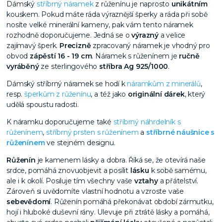
Dámský
stříbrný náramek
z růženínu je naprosto
unikátním
kouskem. Pokud máte ráda výraznější šperky a ráda při sobě
nosíte velké minerální kameny, pak vám tento náramek
rozhodně doporučujeme. Jedná se o
výrazný
a velice
zajímavý šperk.
Precizně
zpracovaný náramek je vhodný pro
obvod
zápěstí 16 - 19 cm
. Náramek s růženínem je
ručně
vyráběný
ze sterlingového
stříbra Ag 925/1000
.
Dámský stříbrný náramek se hodí k
náramkům z minerálů
,
resp.
šperkům z růženínu
, a též jako
originální dárek
, který
udělá spoustu radosti.
K náramku doporučujeme také
stříbrný náhrdelník s
růženínem
,
stříbrný prsten s růženínem
a
stříbrné náušnice s
růženínem
ve stejném designu.
Růženín
je kamenem lásky a dobra. Říká se, že otevírá naše
srdce, pomáhá znovuobjevit a posílit
lásku
k sobě samému,
ale i k okolí. Posiluje tím všechny vaše
vztahy
a přátelství.
Zároveň si uvědomíte vlastní hodnotu a vzroste vaše
sebevědomí
. Růženín pomáhá překonávat období zármutku,
hojí i hluboké duševní rány. Ulevuje při ztrátě lásky a pomáhá,