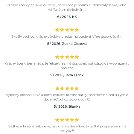
Krásné šperky za skvělou cenu, moc ráda je nosím a i dokonalý servis, velmi
vstřícné a milé jednání...
6 / 2026, KK
Skvělý obchod, krásné výrobky, precizní provedení. Vřele doporučuji! :-)
5 / 2026, Zuzka Olexová
Krásný šperk, jsem ráda, že řetízek je silnější, skutečnost odpovídá vyobrazení v
nabídce.
5 / 2026, Jana Frank
Výborný obchod, skvělá komunikace, krásné dárky, možnost na míru, rychlé
dodání.Obchod doporučuji 😊
5 / 2026, Blanka
Nádhera, krásně zabalené, navíc malé dárečky,děkuji!!! A přispěla jsem na
velryby!!!