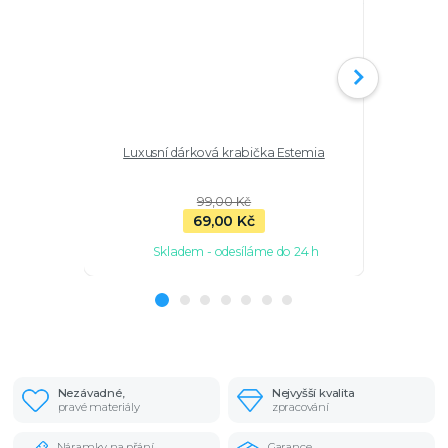
Luxusní dárková krabička Estemia
Stříbr
99,00 Kč
69,00 Kč
Skladem - odesíláme do 24 h
Sk
Nezávadné,
Nejvyšší kvalita
pravé materiály
zpracování
Náramky na přání
Garance