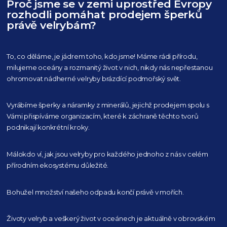
Proč jsme se v zemi uprostřed Evropy
rozhodli pomáhat prodejem šperků
právě velrybám?
To, co děláme, je jádrem toho, kdo jsme! Máme rádi přírodu,
milujeme oceány
a rozmanitý život v nich, nikdy nás nepřestanou
ohromovat nádherné velryby
brázdící podmořský svět.
Vyrábíme šperky a náramky z minerálů, jejichž prodejem spolu s
Vámi přispíváme organizacím,
které k záchraně těchto tvorů
podnikají konkrétní kroky.
Málokdo ví, jak jsou velryby pro každého
jednoho z nás v celém
přírodním
ekosystému důležité.
Bohužel množství našeho
odpadu končí právě v mořích.
Životy velryb a veškerý život v oceánech je aktuálně
v obrovském