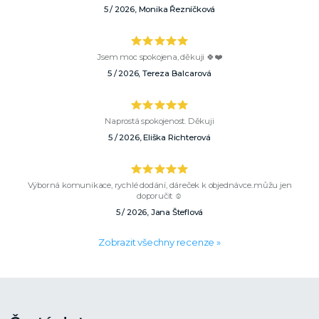
5 / 2026, Monika Řezníčková
Jsem moc spokojena, děkuji 🍀❤️
5 / 2026, Tereza Balcarová
Naprostá spokojenost. Děkuji
5 / 2026, Eliška Richterová
Výborná komunikace, rychlé dodání, dáreček k objednávce..můžu jen
doporučit ☺️
5 / 2026, Jana Šteflová
Zobrazit všechny recenze »