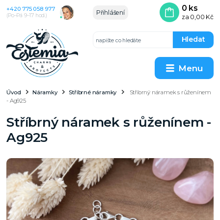
0
ks
+420 775 058 977
Přihlášení
(Po–Pá 9–17 hod.)
za
0,00 Kč
Hledat
Menu
Úvod
Náramky
Stříbrné náramky
Stříbrný náramek s růženínem
- Ag925
Stříbrný náramek s růženínem -
Ag925