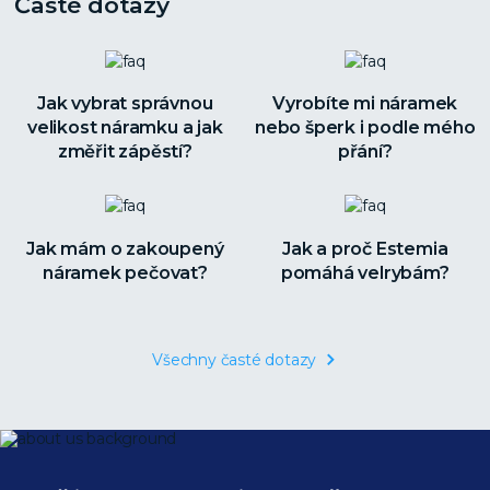
Časté dotazy
Jak vybrat správnou
Vyrobíte mi náramek
velikost náramku a jak
nebo šperk i podle mého
změřit zápěstí?
přání?
Jak mám o zakoupený
Jak a proč Estemia
náramek pečovat?
pomáhá velrybám?
Všechny časté dotazy