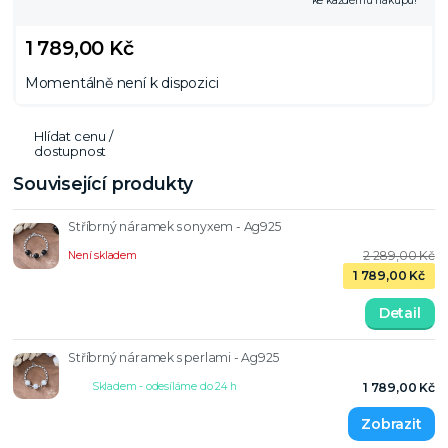
ke každému nákupu!
1 789,00 Kč
Momentálně není k dispozici
Hlídat cenu /
dostupnost
Související produkty
Stříbrný náramek s onyxem - Ag925
2 289,00 Kč
Není skladem
1 789,00 Kč
Detail
Stříbrný náramek s perlami - Ag925
Skladem - odesíláme do 24 h
1 789,00 Kč