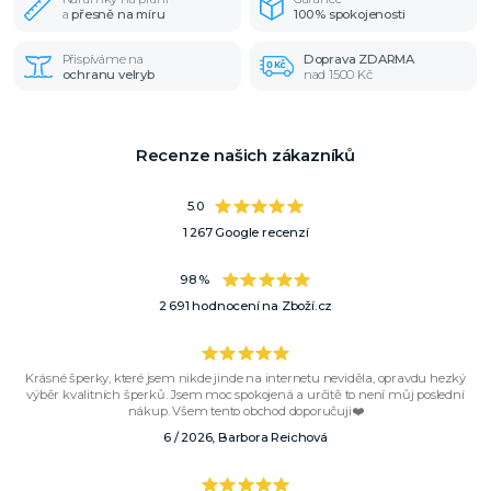
a
přesně na míru
100% spokojenosti
Přispíváme na
Doprava ZDARMA
ochranu velryb
nad 1500 Kč
Recenze našich zákazníků
5.0
1 267 Google recenzí
98 %
2 691 hodnocení na Zboží.cz
Krásné šperky, které jsem nikde jinde na internetu neviděla, opravdu hezký
výběr kvalitních šperků. Jsem moc spokojená a určitě to není můj poslední
nákup. Všem tento obchod doporučuji❤️
6 / 2026, Barbora Reichová