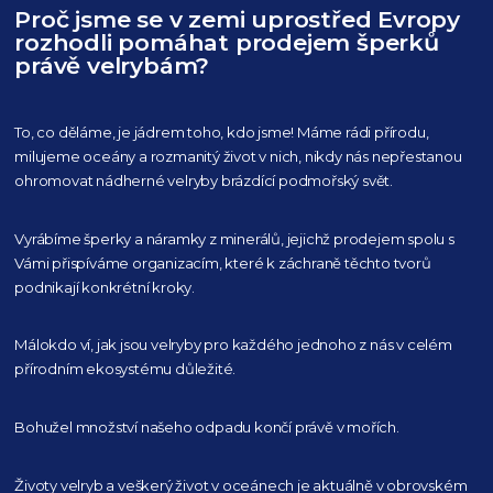
Proč jsme se v zemi uprostřed Evropy
rozhodli pomáhat prodejem šperků
právě velrybám?
To, co děláme, je jádrem toho, kdo jsme! Máme rádi přírodu,
milujeme oceány
a rozmanitý život v nich, nikdy nás nepřestanou
ohromovat nádherné velryby
brázdící podmořský svět.
Vyrábíme šperky a náramky z minerálů, jejichž prodejem spolu s
Vámi přispíváme organizacím,
které k záchraně těchto tvorů
podnikají konkrétní kroky.
Málokdo ví, jak jsou velryby pro každého
jednoho z nás v celém
přírodním
ekosystému důležité.
Bohužel množství našeho
odpadu končí právě v mořích.
Životy velryb a veškerý život v oceánech je aktuálně
v obrovském