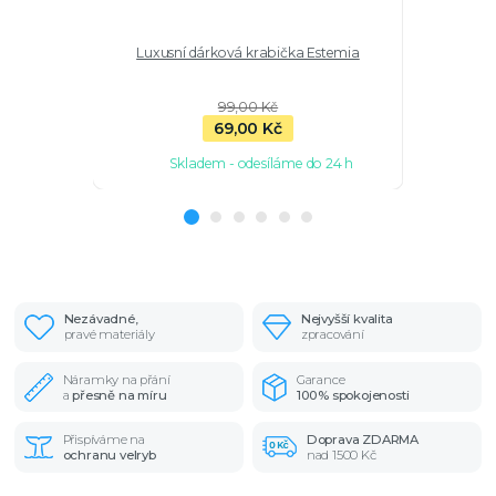
Luxusní dárková krabička Estemia
Stříbrný pr
99,00 Kč
69,00 Kč
Skladem - odesíláme do 24 h
Nezávadné,
Nejvyšší kvalita
pravé materiály
zpracování
Náramky na přání
Garance
a
přesně na míru
100% spokojenosti
Přispíváme na
Doprava ZDARMA
ochranu velryb
nad 1500 Kč