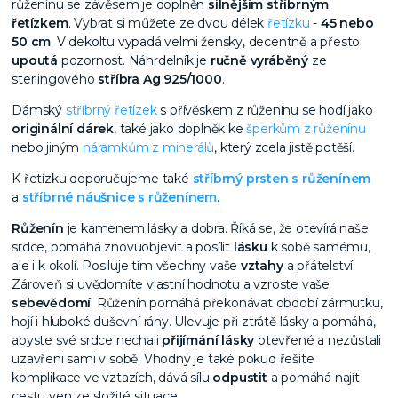
růženínu se závěsem je doplněn
silnějším stříbrným
řetízkem
. Vybrat si můžete ze dvou délek
řetízku
-
45 nebo
50 cm
. V dekoltu vypadá velmi žensky, decentně a přesto
upoutá
pozornost. Náhrdelník je
ručně vyráběný
ze
sterlingového
stříbra Ag 925/1000
.
Dámský
stříbrný řetízek
s přívěskem z růženínu se hodí jako
originální dárek
, také jako doplněk ke
šperkům z růženínu
nebo jiným
náramkům z minerálů
, který zcela jistě potěší.
K řetízku doporučujeme také
stříbrný prsten s růženínem
a
stříbrné náušnice s růženínem
.
Růženín
je kamenem lásky a dobra. Říká se, že otevírá naše
srdce, pomáhá znovuobjevit a posílit
lásku
k sobě samému,
ale i k okolí. Posiluje tím všechny vaše
vztahy
a přátelství.
Zároveň si uvědomíte vlastní hodnotu a vzroste vaše
sebevědomí
. Růženín pomáhá překonávat období zármutku,
hojí i hluboké duševní rány. Ulevuje při ztrátě lásky a pomáhá,
abyste své srdce nechali
přijímání lásky
otevřené a nezůstali
uzavřeni sami v sobě. Vhodný je také pokud řešíte
komplikace ve vztazích, dává sílu
odpustit
a pomáhá najít
cestu ven ze složité situace.