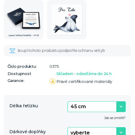
Číslo produktu:
0375
Dostupnost
Skladem - odesíláme do 24 h
Garance:
Pravé certifikované materiály
Délka řetízku
Jak se změřit?
Dárkové doplňky