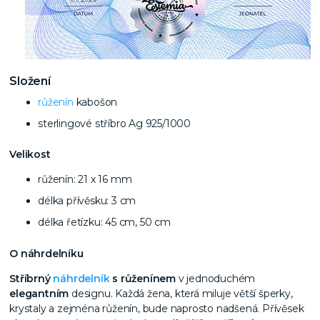
Složení
růženín
kabošon
sterlingové stříbro Ag 925/1000
Velikost
růženín: 21 x 16 mm
délka přívěsku: 3 cm
délka řetízku: 45 cm, 50 cm
O náhrdelníku
Stříbrný
náhrdelník
s růženínem
v jednoduchém
elegantním
designu. Každá žena, která miluje větší šperky,
krystaly a zejména růženín, bude naprosto nadšená. Přívěsek