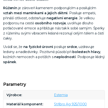
Růženín
je zároveň kamenem podporujícím a posilujícím
vztah mezi maminkami a jejich dětmi
. Posiluje empatii,
přináší citlivost, odstraňuje
negativní energie
. Je velkou
podporou na cestě
osobního rozvoje
, uvolňuje dlouho
potlačované emoce a přibližuje nás tak k sobě samým. Šperky
z růženínu svými vibracemi krásně rezonují celým tělem a čistí
čakry.
Uvádí se, že
na fyzické úrovni
posiluje
srdce
, uzdravuje
ledviny a nadledvinky. Pozitivně působí při
bolestech
hlavy
,
kožních nemocech a potížích s
neplodností
. Podporuje klidný
spánek
.
Parametry
Výrobce
Estemia
Materiál komponent
Stříbro Ag 925/1000