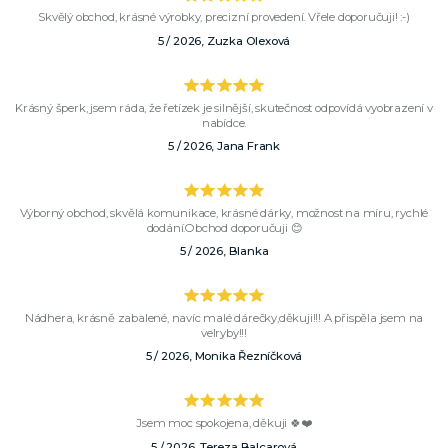
Skvělý obchod, krásné výrobky, precizní provedení. Vřele doporučuji! :-)
5 / 2026, Zuzka Olexová
Krásný šperk, jsem ráda, že řetízek je silnější, skutečnost odpovídá vyobrazení v
nabídce.
5 / 2026, Jana Frank
Výborný obchod, skvělá komunikace, krásné dárky, možnost na míru, rychlé
dodání.Obchod doporučuji 😊
5 / 2026, Blanka
Nádhera, krásně zabalené, navíc malé dárečky,děkuji!!! A přispěla jsem na
velryby!!!
5 / 2026, Monika Řezníčková
Jsem moc spokojena, děkuji 🍀❤️
5 / 2026, Tereza Balcarová