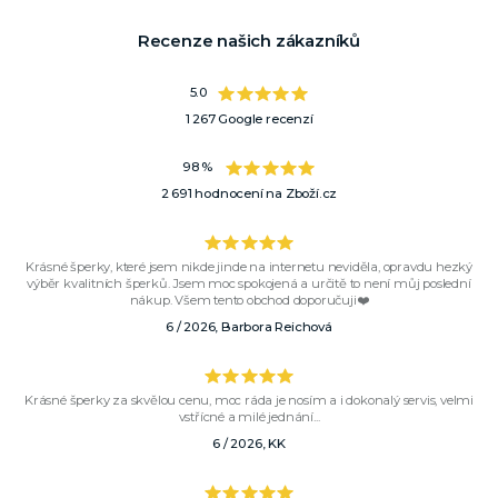
Recenze našich zákazníků
5.0
1 267 Google recenzí
98 %
2 691 hodnocení na Zboží.cz
Krásné šperky, které jsem nikde jinde na internetu neviděla, opravdu hezký
výběr kvalitních šperků. Jsem moc spokojená a určitě to není můj poslední
nákup. Všem tento obchod doporučuji❤️
6 / 2026, Barbora Reichová
Krásné šperky za skvělou cenu, moc ráda je nosím a i dokonalý servis, velmi
vstřícné a milé jednání...
6 / 2026, KK