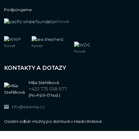
Podporujeme:
KONTAKTY A DOTAZY
Míša Stehlíková
+420 775 058 977
(Po–Pá 9–17 hod.)
info@estemia.cz