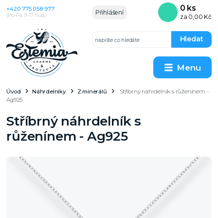
0
ks
+420 775 058 977
Přihlášení
(Po–Pá 9–17 hod.)
za
0,00 Kč
Hledat
Menu
Úvod
Náhrdelníky
Z minerálů
Stříbrný náhrdelník s růženínem -
Ag925
Stříbrný náhrdelník s
růženínem - Ag925