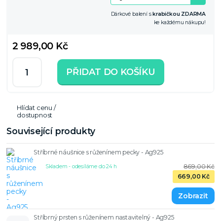
Dárkové balení s
krabičkou ZDARMA
ke každému nákupu!
2 989,00 Kč
PŘIDAT DO KOŠÍKU
Hlídat cenu /
dostupnost
Související produkty
Stříbrné náušnice s růženínem pecky - Ag925
869,00 Kč
Skladem - odesíláme do 24 h
669,00 Kč
Stříbrný prsten s růženínem nastavitelný - Ag925