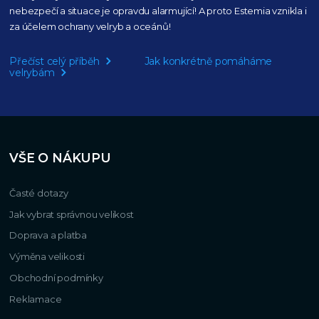
nebezpečí a situace je opravdu alarmující!
A proto Estemia vznikla i
za účelem ochrany velryb a oceánů!
Přečíst celý příběh
Jak konkrétně pomáháme
velrybám
VŠE O NÁKUPU
Časté dotazy
Jak vybrat správnou velikost
Doprava a platba
Výměna velikosti
Obchodní podmínky
Reklamace