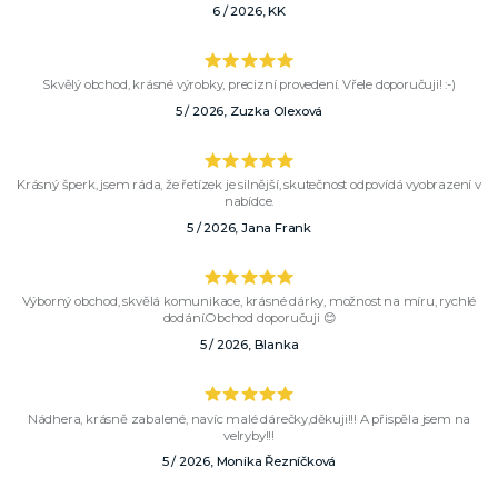
6 / 2026, KK
Skvělý obchod, krásné výrobky, precizní provedení. Vřele doporučuji! :-)
5 / 2026, Zuzka Olexová
Krásný šperk, jsem ráda, že řetízek je silnější, skutečnost odpovídá vyobrazení v
nabídce.
5 / 2026, Jana Frank
Výborný obchod, skvělá komunikace, krásné dárky, možnost na míru, rychlé
dodání.Obchod doporučuji 😊
5 / 2026, Blanka
Nádhera, krásně zabalené, navíc malé dárečky,děkuji!!! A přispěla jsem na
velryby!!!
5 / 2026, Monika Řezníčková