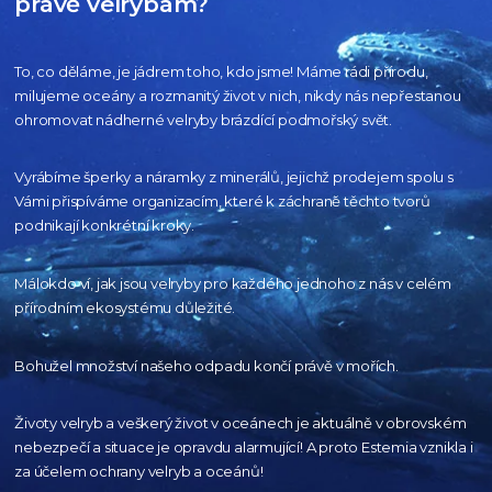
právě velrybám?
To, co děláme, je jádrem toho, kdo jsme! Máme rádi přírodu,
milujeme oceány
a rozmanitý život v nich, nikdy nás nepřestanou
ohromovat nádherné velryby
brázdící podmořský svět.
Vyrábíme šperky a náramky z minerálů, jejichž prodejem spolu s
Vámi přispíváme organizacím,
které k záchraně těchto tvorů
podnikají konkrétní kroky.
Málokdo ví, jak jsou velryby pro každého
jednoho z nás v celém
přírodním
ekosystému důležité.
Bohužel množství našeho
odpadu končí právě v mořích.
Životy velryb a veškerý život v oceánech je aktuálně
v obrovském
nebezpečí a situace je opravdu alarmující!
A proto Estemia vznikla i
za účelem ochrany velryb a oceánů!