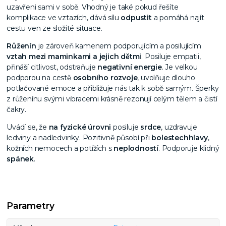
uzavřeni sami v sobě. Vhodný je také pokud řešíte
komplikace ve vztazích, dává sílu
odpustit
a pomáhá najít
cestu ven ze složité situace.
Růženín
je zároveň kamenem podporujícím a posilujícím
vztah mezi maminkami a jejich dětmi
. Posiluje empatii,
přináší citlivost, odstraňuje
negativní energie
. Je velkou
podporou na cestě
osobního rozvoje
, uvolňuje dlouho
potlačované emoce a přibližuje nás tak k sobě samým. Šperky
z růženínu svými vibracemi krásně rezonují celým tělem a čistí
čakry.
Uvádí se, že
na fyzické úrovni
posiluje
srdce
, uzdravuje
ledviny a nadledvinky. Pozitivně působí při
bolestech
hlavy
,
kožních nemocech a potížích s
neplodností
. Podporuje klidný
spánek
.
Parametry