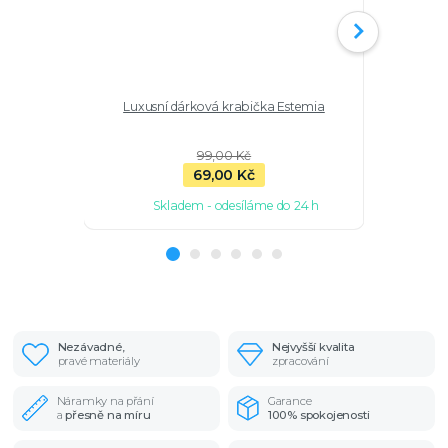
Luxusní dárková krabička Estemia
Stříbrný pr
99,00 Kč
69,00 Kč
Skladem - odesíláme do 24 h
Nezávadné,
Nejvyšší kvalita
pravé materiály
zpracování
Náramky na přání
Garance
a
přesně na míru
100% spokojenosti