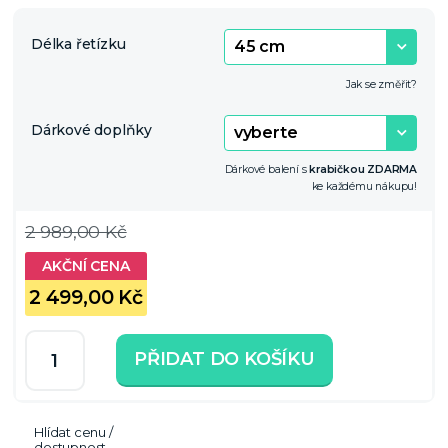
Délka řetízku
Jak se změřit?
Dárkové doplňky
Dárkové balení s
krabičkou ZDARMA
ke každému nákupu!
2 989,00 Kč
2 499,00 Kč
PŘIDAT DO KOŠÍKU
Hlídat cenu /
dostupnost