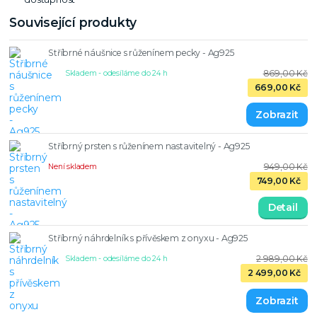
Související produkty
Stříbrné náušnice s růženínem pecky - Ag925
869,00 Kč
Skladem - odesíláme do 24 h
669,00 Kč
Stříbrný prsten s růženínem nastavitelný - Ag925
949,00 Kč
Není skladem
749,00 Kč
Detail
Stříbrný náhrdelník s přívěskem z onyxu - Ag925
2 989,00 Kč
Skladem - odesíláme do 24 h
2 499,00 Kč