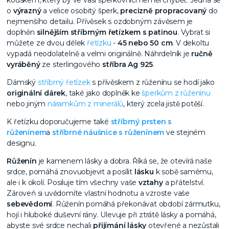
kouskem, který by ve vaší šperkovnici neměl chybět. Jedná se
o
výrazný
a velice osobitý šperk,
precizně propracovaný
do
nejmenšího detailu. Přívěsek s ozdobným závěsem je
doplněn
silnějším stříbrným řetízkem s patinou
. Vybrat si
můžete ze dvou délek
řetízku
-
45 nebo 50 cm
. V dekoltu
vypadá neodolatelně a velmi originálně. Náhrdelník je
ručně
vyráběný
ze sterlingového
stříbra Ag 925
.
Dámský
stříbrný řetízek
s přívěskem z růženínu se hodí jako
originální dárek
, také jako doplněk ke
šperkům z růženínu
nebo jiným
náramkům z minerálů
, který zcela jistě potěší.
K řetízku doporučujeme
také
stříbrný prsten s
růženínem
a
stříbrné náušnice s růženínem
ve stejném
designu.
Růženín
je kamenem lásky a dobra. Říká se, že otevírá naše
srdce, pomáhá znovuobjevit a posílit
lásku
k sobě samému,
ale i k okolí. Posiluje tím všechny vaše
vztahy
a přátelství.
Zároveň si uvědomíte vlastní hodnotu a vzroste vaše
sebevědomí
. Růženín pomáhá překonávat období zármutku,
hojí i hluboké duševní rány. Ulevuje při ztrátě lásky a pomáhá,
abyste své srdce nechali
přijímání lásky
otevřené a nezůstali