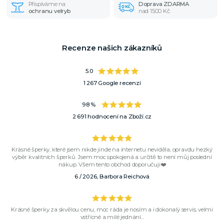
Přispíváme na
Doprava ZDARMA
ochranu velryb
nad 1500 Kč
Recenze našich zákazníků
5.0
1 267 Google recenzí
98 %
2 691 hodnocení na Zboží.cz
Krásné šperky, které jsem nikde jinde na internetu neviděla, opravdu hezký
výběr kvalitních šperků. Jsem moc spokojená a určitě to není můj poslední
nákup. Všem tento obchod doporučuji❤️
6 / 2026, Barbora Reichová
Krásné šperky za skvělou cenu, moc ráda je nosím a i dokonalý servis, velmi
vstřícné a milé jednání...