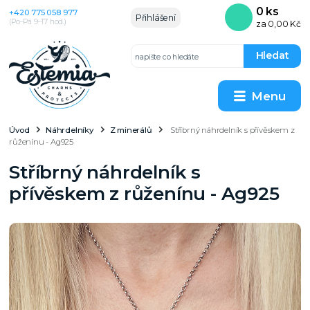
0
ks
+420 775 058 977
Přihlášení
(Po–Pá 9–17 hod.)
za
0,00 Kč
Hledat
Menu
Úvod
Náhrdelníky
Z minerálů
Stříbrný náhrdelník s přívěskem z
růženínu - Ag925
Stříbrný náhrdelník s
přívěskem z růženínu - Ag925