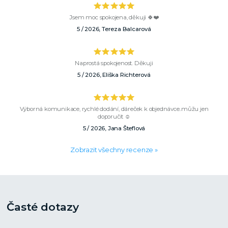
Jsem moc spokojena, děkuji 🍀❤️
5 / 2026, Tereza Balcarová
Naprostá spokojenost. Děkuji
5 / 2026, Eliška Richterová
Výborná komunikace, rychlé dodání, dáreček k objednávce..můžu jen
doporučit ☺️
5 / 2026, Jana Šteflová
Zobrazit všechny recenze »
Časté dotazy