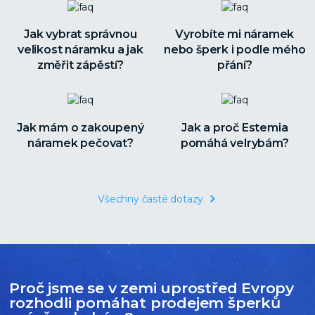
Jak vybrat správnou
Vyrobíte mi náramek
velikost náramku a jak
nebo šperk i podle mého
změřit zápěstí?
přání?
Jak mám o zakoupený
Jak a proč Estemia
náramek pečovat?
pomáhá velrybám?
Všechny časté dotazy
Proč jsme se v zemi uprostřed Evropy
rozhodli pomáhat prodejem šperků