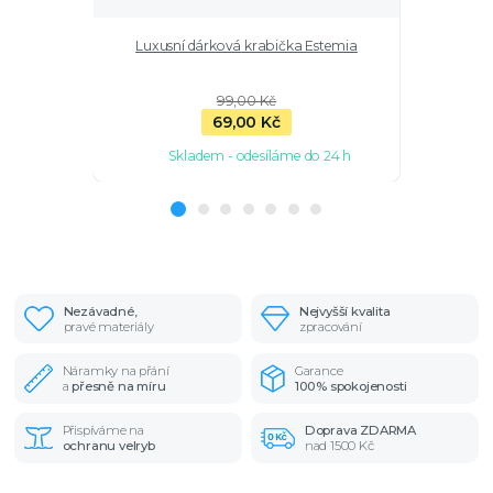
Luxusní dárková krabička Estemia
Stříbrný p
99,00 Kč
69,00 Kč
Skladem - odesíláme do 24 h
Sk
Nezávadné,
Nejvyšší kvalita
pravé materiály
zpracování
Náramky na přání
Garance
a
přesně na míru
100% spokojenosti
Přispíváme na
Doprava ZDARMA
ochranu velryb
nad 1500 Kč