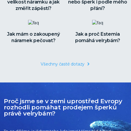
velikost náramku a jak
nebo šperk i podle mého
změřit zápěstí?
přání?
Jak mám o zakoupený
Jak a proč Estemia
náramek pečovat?
pomáhá velrybám?
Všechny časté dotazy
Proč jsme se v zemi uprostřed Evropy
rozhodli pomáhat prodejem šperků
právě velrybám?