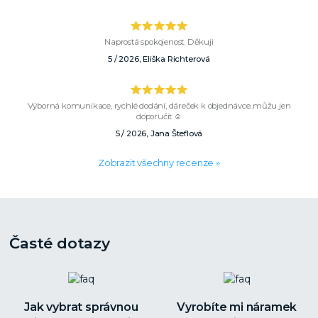
Naprostá spokojenost. Děkuji
5 / 2026, Eliška Richterová
Výborná komunikace, rychlé dodání, dáreček k objednávce..můžu jen
doporučit ☺️
5 / 2026, Jana Šteflová
Zobrazit všechny recenze »
Časté dotazy
Jak vybrat správnou
Vyrobíte mi náramek