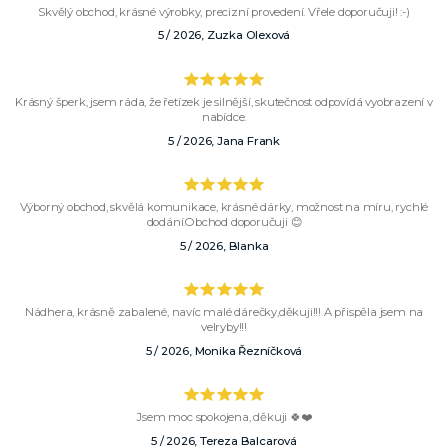
Skvělý obchod, krásné výrobky, precizní provedení. Vřele doporučuji! :-)
5 / 2026, Zuzka Olexová
Krásný šperk, jsem ráda, že řetízek je silnější, skutečnost odpovídá vyobrazení v
nabídce.
5 / 2026, Jana Frank
Výborný obchod, skvělá komunikace, krásné dárky, možnost na míru, rychlé
dodání.Obchod doporučuji 😊
5 / 2026, Blanka
Nádhera, krásně zabalené, navíc malé dárečky,děkuji!!! A přispěla jsem na
velryby!!!
5 / 2026, Monika Řezníčková
Jsem moc spokojena, děkuji 🍀❤️
5 / 2026, Tereza Balcarová