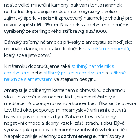
nosíte velké minerální kameny, pak vám tento náramek
rozhodně doporučujeme. Jedná se o
výrazný
a velice
zajímavý šperk.
Precizně
zpracovaný náramek je vhodný pro
obvod
zápěstí 16 - 19 cm
. Náramek s ametystem je
ručně
vyráběný
ze sterlingového
stříbra Ag 925/1000
.
Dámský stříbrný náramek s přívěsky z ametystu se hodí jako
originální
dárek
, nebo jako doplněk k
náramkům z minerálů
,
který zcela jistě potěší.
K náramku doporučujeme také
stříbrný náhrdelník s
ametystem
, nebo
stříbrný prsten s ametystem
a
stříbrné
náušnice s ametystem
ve stejném designu.
Ametyst
je oblíbeným kamenem s obrovskou ochrannou
silou. Je zejména kamenem klidu, duchovní čistoty a
meditace. Podporuje rozvahu a koncentraci. Říká se, že otevírá
tzv. třetí oko, podporuje mimosmyslové vnímání a otevírá
brány do jiných dimenzí bytí.
Zahání stres
a všechny
negativní emoce a sklony, vztek, zášť, strach, zlobu. Bývá
využíván jako podpora při
mírnění záchvatů vzteku
u dětí.
Naopak posiluje všechny
pozitivní energie
, mírní spory a