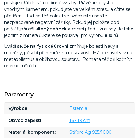
posiluje přátelství a rodinné vztahy. Právě ametyst je
vhodným kamenem, pokud jste ve velkém stresu a cítíte se
přetíženi. Hodí se též pokud ve svém nitru nosíte
nezpracované negativní zážitky. Pokud jej položíte pod
polštář, přináší
klidný spánek
a chrání před zlými sny. Je také
jedním z minerálů, které se používají pro výrobu
elixírů
.
Uvádí se, že
na fyzické úrovni
zmírňuje bolesti hlavy a
migrény, působí při neuróze a nespavosti. Má pozitivní vliv na
metabolismus a oběhovou soustavu. Pomáhá též při kožních
onemocněních.
Parametry
Výrobce
Estemia
Obvod zápěstí
16 - 19 cm
Materiál komponent
Stříbro Ag 925/1000