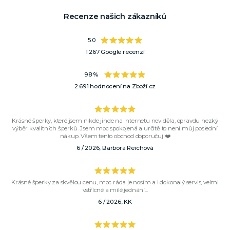
Recenze našich zákazníků
5.0
1 267 Google recenzí
98 %
2 691 hodnocení na Zboží.cz
Krásné šperky, které jsem nikde jinde na internetu neviděla, opravdu hezký
výběr kvalitních šperků. Jsem moc spokojená a určitě to není můj poslední
nákup. Všem tento obchod doporučuji❤️
6 / 2026, Barbora Reichová
Krásné šperky za skvělou cenu, moc ráda je nosím a i dokonalý servis, velmi
vstřícné a milé jednání...
6 / 2026, KK