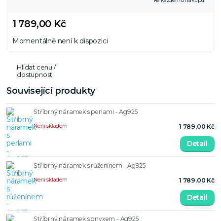
ke každému nákupu!
1 789,00 Kč
Momentálně není k dispozici
Hlídat cenu /
dostupnost
Související produkty
Stříbrný náramek s perlami - Ag925
Není skladem
1 789,00 Kč
Detail
Stříbrný náramek s růženínem - Ag925
Není skladem
1 789,00 Kč
Detail
Stříbrný náramek s onyxem - Ag925