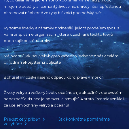
To, co děláme, je jádrem toho, kdo jsme! Máme rádi přírodu,
milujeme oceány
a rozmanitý život v nich, nikdy nás nepřestanou
ohromovat nádherné velryby
brázdící podmořský svět.
Vyrábíme šperky a náramky z minerálů, jejichž prodejem spolu s
Vámi přispíváme organizacím,
které k záchraně těchto tvorů
podnikají konkrétní kroky.
Málokdo ví, jak jsou velryby pro každého
jednoho z nás v celém
přírodním
ekosystému důležité.
Bohužel množství našeho
odpadu končí právě v mořích.
Životy velryb a veškerý život v oceánech je aktuálně
v obrovském
nebezpečí a situace je opravdu alarmující!
A proto Estemia vznikla i
za účelem ochrany velryb a oceánů!
Přečíst celý příběh
Jak konkrétně pomáháme
velrybám