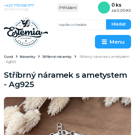
0
ks
+420 775 058 977
Přihlášení
(Po–Pá 9–17 hod.)
za
0,00 Kč
Hledat
Menu
Úvod
Náramky
Stříbrné náramky
Stříbrný náramek s ametystem
- Ag925
Stříbrný náramek s ametystem
- Ag925