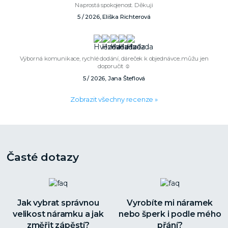
Naprostá spokojenost. Děkuji
5 / 2026, Eliška Richterová
Výborná komunikace, rychlé dodání, dáreček k objednávce..můžu jen
doporučit ☺️
5 / 2026, Jana Šteflová
Zobrazit všechny recenze »
Časté dotazy
Jak vybrat správnou
Vyrobíte mi náramek
velikost náramku a jak
nebo šperk i podle mého
změřit zápěstí?
přání?