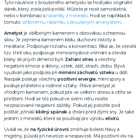
Tyto náušnice z broušeného ametystu se hodí jako originální
dárek, který zcela jistě potěší. Můžete je nosit samostatně,
nebo v kombinaci s
náramky z minerálů
. Hodí se například k
tomuto
stříbrnému náramku s broušeným ametystem
.
Ametyst
je oblíbeným kamenem s obrovskou ochrannou
silou. Je zejména kamenem klidu, duchovní čistoty a
meditace. Podporuje rozvahu a koncentraci. Říká se, že otevírá
tzv. třetí oko, podporuje mimosmyslové vnímání a otevírá
brány do jiných dimenzí bytí.
Zahání stres
a všechny
negativní emoce a sklony, vztek, zášť, strach, zlobu. Bývá
využíván jako podpora při
mírnění záchvatů vzteku
u dětí.
Naopak posiluje všechny
pozitivní energie
, mírní spory a
posiluje přátelství a rodinné vztahy. Právě ametyst je
vhodným kamenem, pokud jste ve velkém stresu a cítíte se
přetíženi. Hodí se též pokud ve svém nitru nosíte
nezpracované negativní zážitky. Pokud jej položíte pod
polštář, přináší
klidný spánek
a chrání před zlými sny. Je také
jedním z minerálů, které se používají pro výrobu
elixírů
.
Uvádí se, že
na fyzické úrovni
zmírňuje bolesti hlavy a
migrény, působí při neuróze a nespavosti. Má pozitivní vliv na