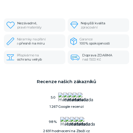
Nezávadné,
Nejvyšší kvalita
pravé materiály
zpracování
Náramky na přání
Garance
a
přesně na míru
100% spokojenosti
Přispíváme na
Doprava ZDARMA
ochranu velryb
nad 1500 Kč
Recenze našich zákazníků
5.0
1 267 Google recenzí
98 %
2 691 hodnocení na Zboží.cz