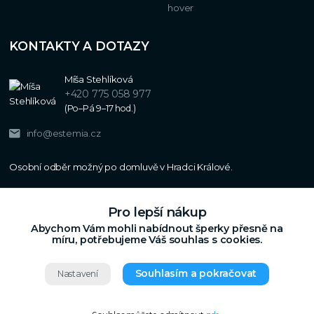
KONTAKTY A DOTAZY
Míša Stehlíková
+420 775 058 977
(Po–Pá 9–17 hod.)
info@estemia.cz
Pro lepší nákup
Abychom Vám mohli nabídnout šperky přesně na
míru, potřebujeme Váš souhlas s cookies.
Souhlasím a pokračovat
Nastavení
Copyright © 2024
Estemia.cz
,
Grafický návrh,
Všechna práva vyhrazena.
UX a SEO