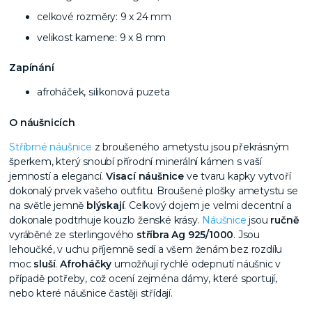
celkové rozměry: 9 x 24 mm
velikost kamene: 9 x 8 mm
Zapínání
afroháček, silikonová puzeta
O náušnicích
Stříbrné náušnice
z broušeného ametystu jsou překrásným
šperkem, který snoubí přírodní minerální kámen s vaší
jemností a elegancí.
Visací náušnice
ve tvaru kapky vytvoří
dokonalý prvek vašeho outfitu. Broušené plošky ametystu se
na světle jemně
blýskají
. Celkový dojem je velmi decentní a
dokonale podtrhuje kouzlo ženské krásy.
Náušnice
jsou
ručně
vyráběné ze sterlingového
stříbra Ag 925/1000
. Jsou
lehoučké, v uchu příjemně sedí a všem ženám bez rozdílu
moc
sluší
.
Afroháčky
umožňují rychlé odepnutí náušnic v
případě potřeby, což ocení zejména dámy, které sportují,
nebo které náušnice častěji střídají.