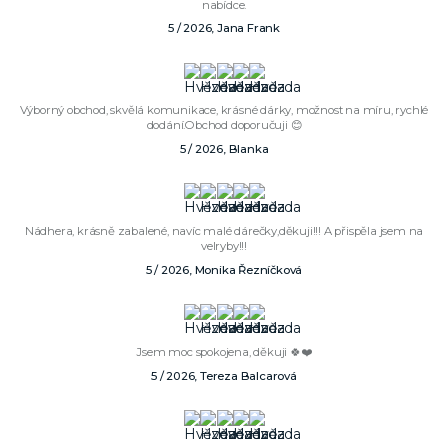
nabídce.
5 / 2026, Jana Frank
Výborný obchod, skvělá komunikace, krásné dárky, možnost na míru, rychlé
dodání.Obchod doporučuji 😊
5 / 2026, Blanka
Nádhera, krásně zabalené, navíc malé dárečky,děkuji!!! A přispěla jsem na
velryby!!!
5 / 2026, Monika Řezníčková
Jsem moc spokojena, děkuji 🍀❤️
5 / 2026, Tereza Balcarová