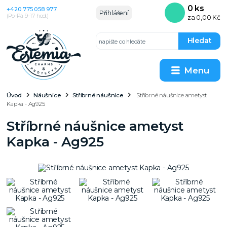
0
ks
+420 775 058 977
Přihlášení
(Po–Pá 9–17 hod.)
za
0,00 Kč
Hledat
Menu
Úvod
Náušnice
Stříbrné náušnice
Stříbrné náušnice ametyst
Kapka - Ag925
Stříbrné náušnice ametyst
Kapka - Ag925