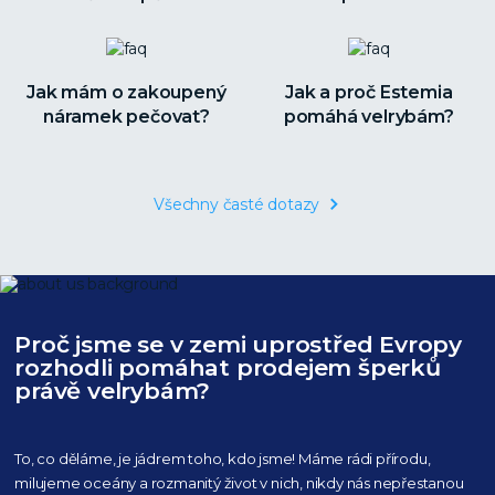
Jak mám o zakoupený
Jak a proč Estemia
náramek pečovat?
pomáhá velrybám?
Všechny časté dotazy
Proč jsme se v zemi uprostřed Evropy
rozhodli pomáhat prodejem šperků
právě velrybám?
To, co děláme, je jádrem toho, kdo jsme! Máme rádi přírodu,
milujeme oceány
a rozmanitý život v nich, nikdy nás nepřestanou