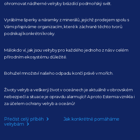
ohromovat nádherné velryby
brázdící podmořský svět.
Vyrábíme šperky a náramky z minerálů, jejichž prodejem spolu s
Vámi přispíváme organizacím,
které k záchraně těchto tvorů
podnikají konkrétní kroky.
Málokdo ví, jak jsou velryby pro každého
jednoho z nás v celém
přírodním
ekosystému důležité.
Bohužel množství našeho
odpadu končí právě v mořích.
Životy velryb a veškerý život v oceánech je aktuálně
v obrovském
nebezpečí a situace je opravdu alarmující!
A proto Estemia vznikla i
za účelem ochrany velryb a oceánů!
Přečíst celý příběh
Jak konkrétně pomáháme
velrybám