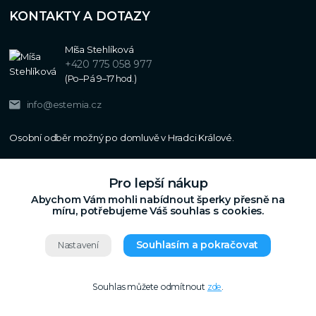
KONTAKTY A DOTAZY
Míša Stehlíková
+420 775 058 977
(Po–Pá 9–17 hod.)
info@estemia.cz
Pro lepší nákup
Abychom Vám mohli nabídnout šperky přesně na
míru, potřebujeme Váš souhlas s cookies.
Souhlasím a pokračovat
Nastavení
Copyright © 2024
Estemia.cz
,
Grafický návrh,
Všechna práva vyhrazena.
UX a SEO
Souhlas můžete odmítnout
zde
.