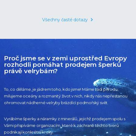
Všechny časté dotazy
Proč jsme se v zemi uprostřed Evropy
rozhodli pomáhat prodejem šperků
právě velrybám?
To, co děláme, je jádrem toho, kdo jsme! Máme rádi přírodu,
milujeme oceány
a rozmanitý život v nich, nikdy nás nepřestanou
ohromovat nádherné velryby
brázdící podmořský svět.
Vyrábíme šperky a náramky z minerálů, jejichž prodejem spolu s
Vámi přispíváme organizacím,
které k záchraně těchto tvorů
podnikají konkrétní kroky.