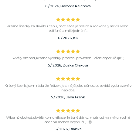
6 / 2026, Barbora Reichová
Krásné šperky za skvělou cenu, moc ráda je nosím a i dokonalý servis, velmi
vstřícné a milé jednání...
6 / 2026, KK
Skvělý obchod, krásné výrobky, precizní provedení. Vřele doporučuji! :-)
5 / 2026, Zuzka Olexová
Krásný šperk, jsem ráda, že řetízek je silnější, skutečnost odpovídá vyobrazení v
nabídce.
5 / 2026, Jana Frank
Výborný obchod, skvělá komunikace, krásné dárky, možnost na míru, rychlé
dodání.Obchod doporučuji 😊
5 / 2026, Blanka