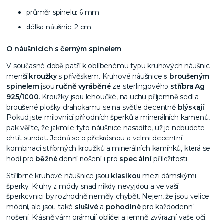
průměr spinelu: 6 mm
délka náušnic: 2 cm
O náušnicích s černým spinelem
V současné době patří k oblíbenému typu kruhových náušnic
menší
kroužky
s přívěskem. Kruhové náušnice
s broušeným
spinelem
jsou
ručně vyráběné
ze sterlingového
stříbra Ag
925/1000
. Kroužky jsou lehoučké, na uchu příjemně sedí a
broušené plošky drahokamu se na světle decentně
blýskají
.
Pokud jste milovnicí přírodních šperků a minerálních kamenů,
pak věřte, že jakmile tyto náušnice nasadíte, už je nebudete
chtít sundat. Jedná se o překrásnou a velmi decentní
kombinaci stříbrných kroužků a minerálních kamínků, která se
hodí pro
běžné
denní nošení i pro
speciální
příležitosti.
Stříbrné kruhové náušnice jsou
klasikou
mezi dámskými
šperky. Kruhy z módy snad nikdy nevyjdou a ve vaší
šperkovnici by rozhodně neměly chybět. Nejen, že jsou velice
módní, ale jsou také
slušivé
a
pohodlné
pro každodenní
nošení. Krásně vám orámují obličej a jemně zvýrazní vaše oči.