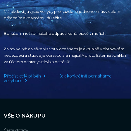
Málokdo ví, jak jsou velryby pro každého
jednoho z nás v celém
přírodním
ekosystému důležité.
Bohužel množství našeho
odpadu končí právě v mořích.
Životy velryb a veškerý život v oceánech je aktuálně
v obrovském
nebezpečí a situace je opravdu alarmující!
A proto Estemia vznikla i
za účelem ochrany velryb a oceánů!
Přečíst celý příběh
Jak konkrétně pomáháme
velrybám
VŠE O NÁKUPU
Časté dotazy