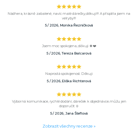
Nádhera, krásně zabalené, navíc malé dárečky,děkuji!!! A přispěla jsem na
velryby!!!
5 / 2026, Monika Řezníčková
Jsem moc spokojena, děkuji 🍀❤️
5 / 2026, Tereza Balcarová
Naprostá spokojenost. Děkuji
5 / 2026, Eliška Richterová
Výborná komunikace, rychlé dodání, dáreček k objednávce..můžu jen
doporučit ☺️
5 / 2026, Jana Šteflová
Zobrazit všechny recenze »