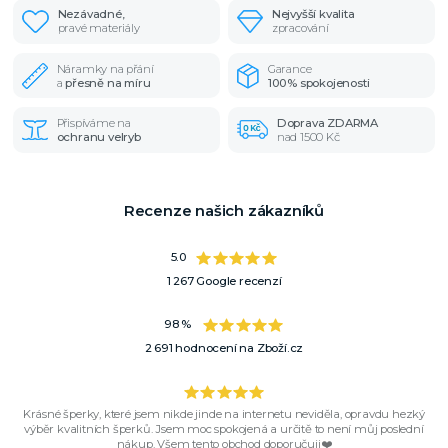
Nezávadné,
Nejvyšší kvalita
pravé materiály
zpracování
Náramky na přání
Garance
a
přesně na míru
100% spokojenosti
Přispíváme na
Doprava ZDARMA
ochranu velryb
nad 1500 Kč
Recenze našich zákazníků
5.0
1 267 Google recenzí
98 %
2 691 hodnocení na Zboží.cz
Krásné šperky, které jsem nikde jinde na internetu neviděla, opravdu hezký
výběr kvalitních šperků. Jsem moc spokojená a určitě to není můj poslední
nákup. Všem tento obchod doporučuji❤️