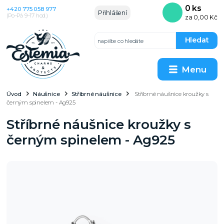
0
ks
+420 775 058 977
Přihlášení
(Po–Pá 9–17 hod.)
za
0,00 Kč
Hledat
Menu
Úvod
Náušnice
Stříbrné náušnice
Stříbrné náušnice kroužky s
černým spinelem - Ag925
Stříbrné náušnice kroužky s
černým spinelem - Ag925