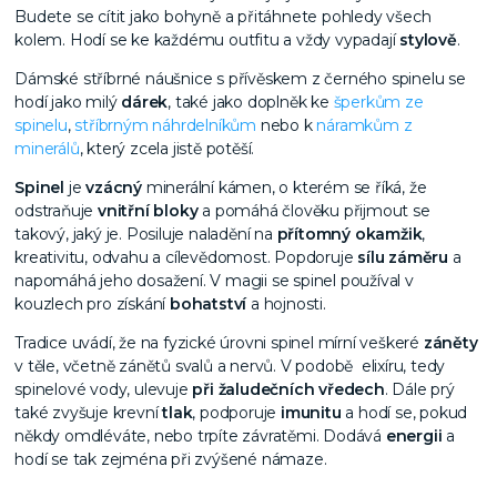
Budete se cítit jako bohyně a přitáhnete pohledy všech
kolem. Hodí se ke každému outfitu a vždy vypadají
stylově
.
Dámské stříbrné náušnice s přívěskem z černého spinelu se
hodí jako milý
dárek
, také jako doplněk ke
šperkům ze
spinelu
,
stříbrným náhrdelníkům
nebo k
náramkům z
minerálů
, který zcela jistě potěší.
Spinel
je
vzácný
minerální kámen, o kterém se říká, že
odstraňuje
vnitřní bloky
a pomáhá člověku přijmout se
takový, jaký je. Posiluje naladění na
přítomný okamžik
,
kreativitu, odvahu a cílevědomost. Popdoruje
sílu záměru
a
napomáhá jeho dosažení. V magii se spinel používal v
kouzlech pro získání
bohatství
a hojnosti.
Tradice uvádí, že na fyzické úrovni spinel mírní veškeré
záněty
v těle, včetně zánětů svalů a nervů. V podobě
elixíru, tedy
spinelové vody, ulevuje
při žaludečních vředech
. Dále prý
také zvyšuje krevní
tlak
, podporuje
imunitu
a hodí se, pokud
někdy omdléváte, nebo trpíte závratěmi. Dodává
energii
a
hodí se tak zejména při zvýšené námaze.