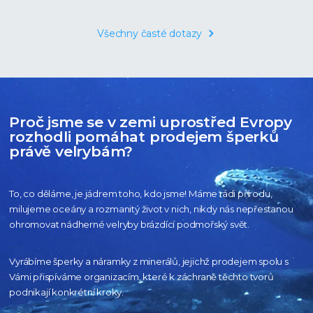
Všechny časté dotazy
Proč jsme se v zemi uprostřed Evropy
rozhodli pomáhat prodejem šperků
právě velrybám?
To, co děláme, je jádrem toho, kdo jsme! Máme rádi přírodu,
milujeme oceány
a rozmanitý život v nich, nikdy nás nepřestanou
ohromovat nádherné velryby
brázdící podmořský svět.
Vyrábíme šperky a náramky z minerálů, jejichž prodejem spolu s
Vámi přispíváme organizacím,
které k záchraně těchto tvorů
podnikají konkrétní kroky.