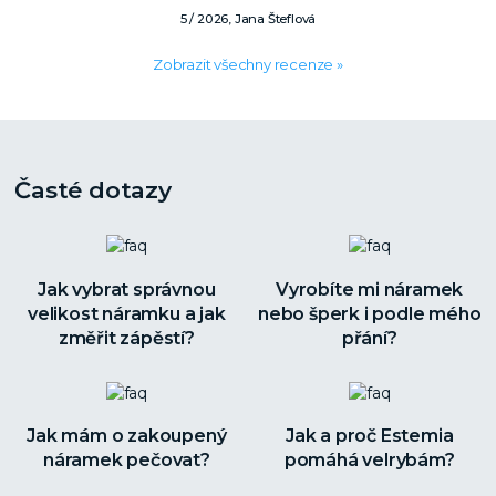
5 / 2026, Jana Šteflová
Zobrazit všechny recenze »
Časté dotazy
Jak vybrat správnou
Vyrobíte mi náramek
velikost náramku a jak
nebo šperk i podle mého
změřit zápěstí?
přání?
Jak mám o zakoupený
Jak a proč Estemia
náramek pečovat?
pomáhá velrybám?