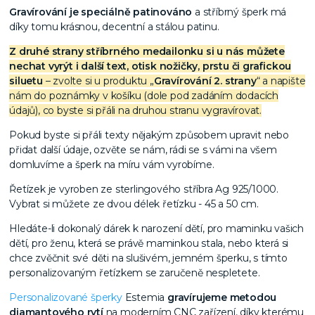
Gravírování je speciálně patinováno
a stříbrný šperk má
díky tomu krásnou, decentní a stálou patinu.
Z druhé strany stříbrného medailonku si u nás můžete
nechat vyrýt i další text, otisk nožičky, prstu či grafickou
siluetu
– zvolte si u produktu „
Gravírování 2. strany
“ a napište
nám do poznámky v košíku (dole pod zadáním dodacích
údajů), co byste si přáli na druhou stranu vygravírovat.
Pokud byste si přáli texty nějakým způsobem upravit nebo
přidat další údaje, ozvěte se nám, rádi se s vámi na všem
domluvíme a šperk na míru vám vyrobíme.
Řetízek je vyroben ze sterlingového stříbra Ag 925/1000.
Vybrat si můžete ze dvou délek řetízku - 45 a 50 cm.
Hledáte-li dokonalý dárek k narození dětí, pro maminku vašich
dětí, pro ženu, která se právě maminkou stala, nebo která si
chce zvěčnit své děti na slušivém, jemném šperku, s tímto
personalizovaným řetízkem se zaručeně nespletete.
Personalizované šperky
Estemia
gravírujeme metodou
diamantového rytí
na moderním CNC zařízení, díky kterému