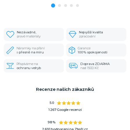
Nezávadné,
Nejvyšší kvalita
pravé materiály
zpracování
Náramky na přání
Garance
a
přesně na míru
100% spokojenosti
Přispíváme na
Doprava ZDARMA
ochranu velryb
nad 1500 Kč
Recenze našich zákazníků
5.0
1 267 Google recenzí
98 %
2 691 hodnocení na Zboží.cz