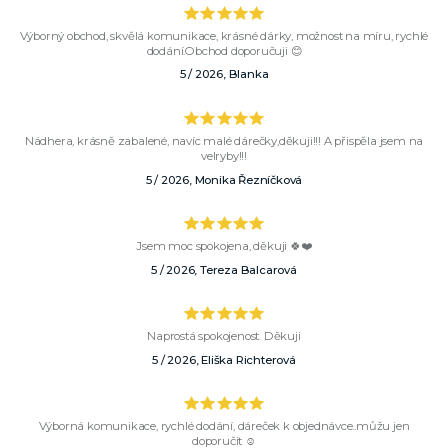
Výborný obchod, skvělá komunikace, krásné dárky, možnost na míru, rychlé
dodání.Obchod doporučuji 😊
5 / 2026, Blanka
Nádhera, krásně zabalené, navíc malé dárečky,děkuji!!! A přispěla jsem na
velryby!!!
5 / 2026, Monika Řezníčková
Jsem moc spokojena, děkuji 🍀❤️
5 / 2026, Tereza Balcarová
Naprostá spokojenost. Děkuji
5 / 2026, Eliška Richterová
Výborná komunikace, rychlé dodání, dáreček k objednávce..můžu jen
doporučit ☺️