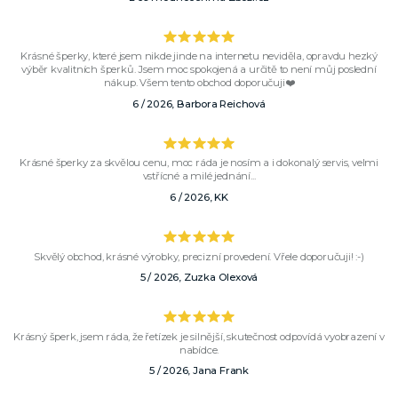
Krásné šperky, které jsem nikde jinde na internetu neviděla, opravdu hezký
výběr kvalitních šperků. Jsem moc spokojená a určitě to není můj poslední
nákup. Všem tento obchod doporučuji❤️
6 / 2026, Barbora Reichová
Krásné šperky za skvělou cenu, moc ráda je nosím a i dokonalý servis, velmi
vstřícné a milé jednání...
6 / 2026, KK
Skvělý obchod, krásné výrobky, precizní provedení. Vřele doporučuji! :-)
5 / 2026, Zuzka Olexová
Krásný šperk, jsem ráda, že řetízek je silnější, skutečnost odpovídá vyobrazení v
nabídce.
5 / 2026, Jana Frank