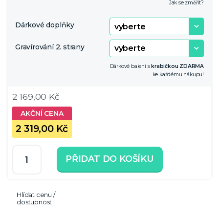
Jak se změřit?
Dárkové doplňky
Gravírování 2. strany
Dárkové balení s
krabičkou ZDARMA
ke každému nákupu!
2 169,00 Kč
2 319,00 Kč
PŘIDAT DO KOŠÍKU
Hlídat cenu /
dostupnost