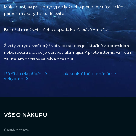
Málokdo ví, jak jsou velryby pro každého
jednoho z nás v celém
přírodním
ekosystému důležité.
Bohužel množství našeho
odpadu končí právě v mořích.
Životy velryb a veškerý život v oceánech je aktuálně
v obrovském
nebezpečí a situace je opravdu alarmující!
A proto Estemia vznikla i
za účelem ochrany velryb a oceánů!
Přečíst celý příběh
Jak konkrétně pomáháme
velrybám
VŠE O NÁKUPU
Časté dotazy