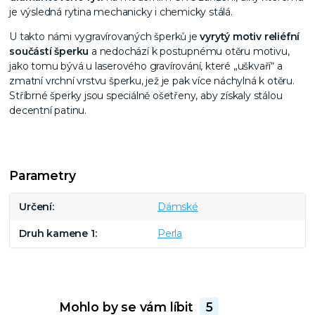
je výsledná rytina mechanicky i chemicky stálá.
U takto námi vygravírovaných šperků je
vyrytý motiv reliéfní
součástí šperku
a nedochází k postupnému otěru motivu,
jako tomu bývá u laserového gravírování, které „uškvaří“ a
zmatní vrchní vrstvu šperku, jež je pak více náchylná k otěru.
Stříbrné šperky jsou speciálně ošetřeny, aby získaly stálou
decentní patinu.
Parametry
Určení
Dámské
Druh kamene 1
Perla
Mohlo by se vám líbit
5