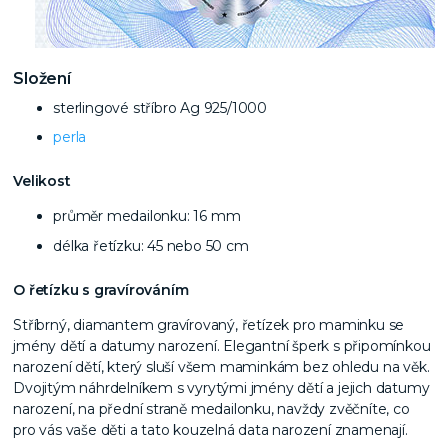
Složení
sterlingové stříbro Ag 925/1000
perla
Velikost
průměr medailonku: 16 mm
délka řetízku: 45 nebo 50 cm
O řetízku s gravírováním
Stříbrný, diamantem gravírovaný, řetízek pro maminku se
jmény dětí a datumy narození. Elegantní šperk s připomínkou
narození dětí, který sluší všem maminkám bez ohledu na věk.
Dvojitým náhrdelníkem s vyrytými jmény dětí a jejich datumy
narození, na přední straně medailonku, navždy zvěčníte, co
pro vás vaše děti a tato kouzelná data narození znamenají.