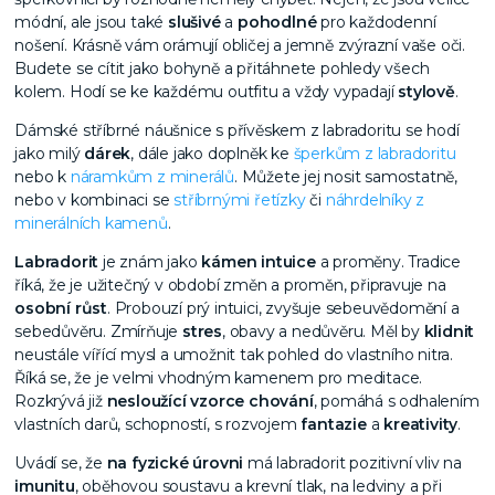
módní, ale jsou také
slušivé
a
pohodlné
pro každodenní
nošení. Krásně vám orámují obličej a jemně zvýrazní vaše oči.
Budete se cítit jako bohyně a přitáhnete pohledy všech
kolem. Hodí se ke každému outfitu a vždy vypadají
stylově
.
Dámské stříbrné náušnice s přívěskem z labradoritu se hodí
jako milý
dárek
, dále jako doplněk ke
šperkům z labradoritu
nebo k
náramkům z minerálů
. Můžete jej nosit samostatně,
nebo v kombinaci se
stříbrnými řetízky
či
náhrdelníky z
minerálních kamenů
.
Labradorit
je znám jako
kámen intuice
a proměny. Tradice
říká, že je užitečný v období změn a proměn, připravuje na
osobní růst
. Probouzí prý intuici, zvyšuje sebeuvědomění a
sebedůvěru. Zmírňuje
stres
, obavy a nedůvěru. Měl by
klidnit
neustále vířící mysl a umožnit tak pohled do vlastního nitra.
Říká se, že je velmi vhodným kamenem pro meditace.
Rozkrývá již
nesloužící vzorce chování
, pomáhá s odhalením
vlastních darů, schopností, s rozvojem
fantazie
a
kreativity
.
Uvádí se, že
na fyzické úrovni
má labradorit pozitivní vliv na
imunitu
, oběhovou soustavu a krevní tlak, na ledviny a při