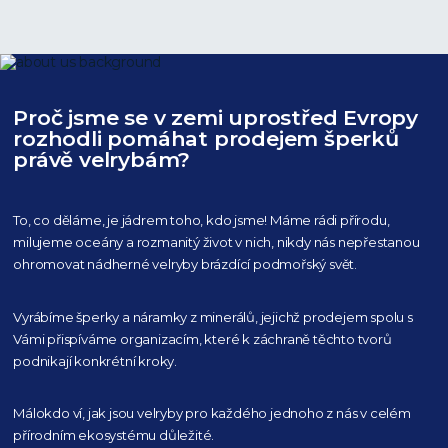
Proč jsme se v zemi uprostřed Evropy
rozhodli pomáhat prodejem šperků
právě velrybám?
To, co děláme, je jádrem toho, kdo jsme! Máme rádi přírodu,
milujeme oceány
a rozmanitý život v nich, nikdy nás nepřestanou
ohromovat nádherné velryby
brázdící podmořský svět.
Vyrábíme šperky a náramky z minerálů, jejichž prodejem spolu s
Vámi přispíváme organizacím,
které k záchraně těchto tvorů
podnikají konkrétní kroky.
Málokdo ví, jak jsou velryby pro každého
jednoho z nás v celém
přírodním
ekosystému důležité.