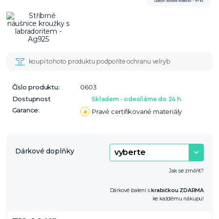
Číslo produktu:
0603
Dostupnost
Skladem - odesíláme do 24 h
Garance:
Pravé certifikované materiály
Dárkové doplňky
Jak se změřit?
Dárkové balení s
krabičkou ZDARMA
ke každému nákupu!