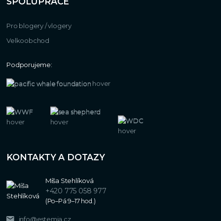
SPOLUPRÁCE
Pro blogery / vlogery
Velkoobchod
Podporujeme:
KONTAKTY A DOTAZY
Míša Stehlíková
+420 775 058 977
(Po–Pá 9–17 hod.)
info@estemia.cz