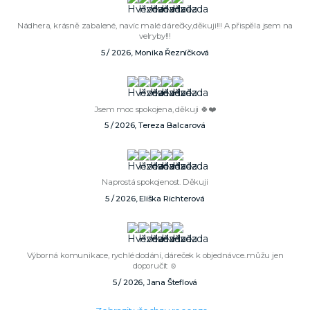
Nádhera, krásně zabalené, navíc malé dárečky,děkuji!!! A přispěla jsem na
velryby!!!
5 / 2026, Monika Řezníčková
Jsem moc spokojena, děkuji 🍀❤️
5 / 2026, Tereza Balcarová
Naprostá spokojenost. Děkuji
5 / 2026, Eliška Richterová
Výborná komunikace, rychlé dodání, dáreček k objednávce..můžu jen
doporučit ☺️
5 / 2026, Jana Šteflová