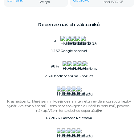
velryb
nad 1500 Kč
Recenze našich zákazníků
5.0
1 267 Google recenzí
98 %
2 691 hodnocení na Zboží.cz
Krásné šperky, které jsem nikde jinde na internetu neviděla, opravdu hezký
výběr kvalitních šperků. Jsem moc spokojená a určitě to není můj poslední
nákup. Všem tento obchod doporučuji❤️
6 / 2026, Barbora Reichová