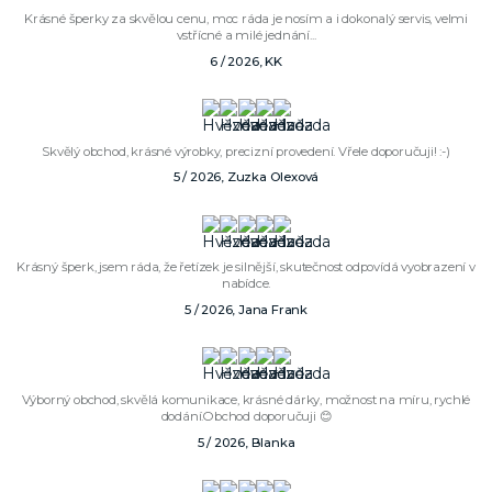
Krásné šperky za skvělou cenu, moc ráda je nosím a i dokonalý servis, velmi
vstřícné a milé jednání...
6 / 2026, KK
Skvělý obchod, krásné výrobky, precizní provedení. Vřele doporučuji! :-)
5 / 2026, Zuzka Olexová
Krásný šperk, jsem ráda, že řetízek je silnější, skutečnost odpovídá vyobrazení v
nabídce.
5 / 2026, Jana Frank
Výborný obchod, skvělá komunikace, krásné dárky, možnost na míru, rychlé
dodání.Obchod doporučuji 😊
5 / 2026, Blanka