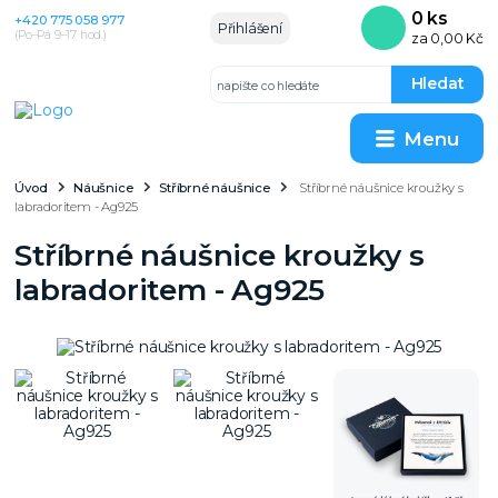
0
ks
+420 775 058 977
Přihlášení
(Po–Pá 9–17 hod.)
za
0,00 Kč
Hledat
Menu
Úvod
Náušnice
Stříbrné náušnice
Stříbrné náušnice kroužky s
labradoritem - Ag925
Stříbrné náušnice kroužky s
labradoritem - Ag925