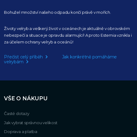
Bohužel množství našeho
odpadu končí právě v mořích.
Životy velryb a veškerý život v oceánech je aktuálně
v obrovském
nebezpečí a situace je opravdu alarmující!
A proto Estemia vznikla i
za účelem ochrany velryb a oceánů!
Přečíst celý příběh
Jak konkrétně pomáháme
velrybám
VŠE O NÁKUPU
Časté dotazy
Jak vybrat správnou velikost
Doprava a platba