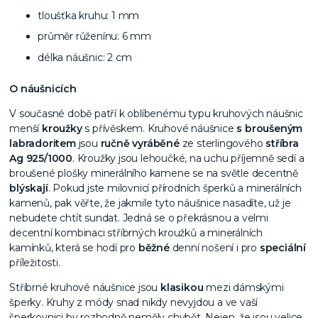
tloušťka kruhu: 1 mm
průměr růženínu: 6 mm
délka náušnic: 2 cm
O náušnicích
V současné době patří k oblíbenému typu kruhových náušnic
menší
kroužky
s přívěskem. Kruhové náušnice
s broušeným
labradoritem
jsou
ručně vyráběné
ze sterlingového
stříbra
Ag 925/1000
. Kroužky jsou lehoučké, na uchu příjemně sedí a
broušené plošky minerálního kamene se na světle decentně
blýskají
. Pokud jste milovnicí přírodních šperků a minerálních
kamenů, pak věřte, že jakmile tyto náušnice nasadíte, už je
nebudete chtít sundat. Jedná se o překrásnou a velmi
decentní kombinaci stříbrných kroužků a minerálních
kamínků, která se hodí pro
běžné
denní nošení i pro
speciální
příležitosti.
Stříbrné kruhové náušnice jsou
klasikou
mezi dámskými
šperky. Kruhy z módy snad nikdy nevyjdou a ve vaší
šperkovnici by rozhodně neměly chybět. Nejen, že jsou velice