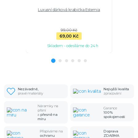
Luxusní dárková krabička Estemia
Stříbrný 
99,00 Kč
69,00 Kč
Skladem - odesíláme do 24 h
Sk
Nezávadné,
Nejvyšší kvalita
pravé materiály
zpracování
Náramky na
Garance
přání
100%
a
přesně na
spokojenosti
míru
Přispíváme na
Doprava
ochranu
ZDARMA