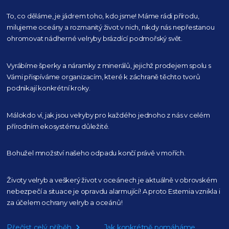
To, co děláme, je jádrem toho, kdo jsme! Máme rádi přírodu,
milujeme oceány
a rozmanitý život v nich, nikdy nás nepřestanou
ohromovat nádherné velryby
brázdící podmořský svět.
Vyrábíme šperky a náramky z minerálů, jejichž prodejem spolu s
Vámi přispíváme organizacím,
které k záchraně těchto tvorů
podnikají konkrétní kroky.
Málokdo ví, jak jsou velryby pro každého
jednoho z nás v celém
přírodním
ekosystému důležité.
Bohužel množství našeho
odpadu končí právě v mořích.
Životy velryb a veškerý život v oceánech je aktuálně
v obrovském
nebezpečí a situace je opravdu alarmující!
A proto Estemia vznikla i
za účelem ochrany velryb a oceánů!
Přečíst celý příběh
Jak konkrétně pomáháme