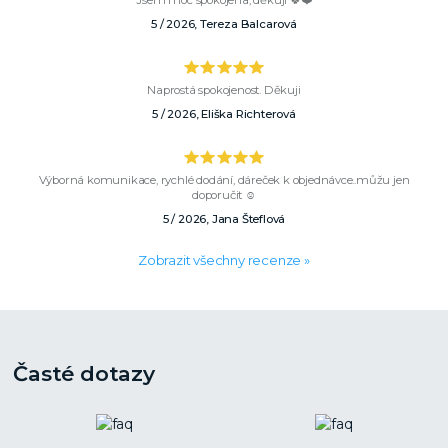
Jsem moc spokojena, děkuji 🍀❤️
5 / 2026, Tereza Balcarová
Naprostá spokojenost. Děkuji
5 / 2026, Eliška Richterová
Výborná komunikace, rychlé dodání, dáreček k objednávce..můžu jen
doporučit ☺️
5 / 2026, Jana Šteflová
Zobrazit všechny recenze »
Časté dotazy