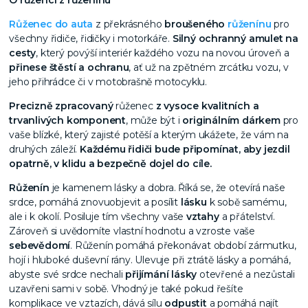
O růženci z růženínu
Růženec do auta
z překrásného
broušeného
růženínu
pro
všechny řidiče, řidičky i motorkáře.
Silný ochranný amulet na
cesty
, který povýší interiér každého vozu na novou úroveň a
přinese štěstí a ochranu
, ať už na zpětném zrcátku vozu, v
jeho přihrádce či v motobrašně motocyklu.
Precizně zpracovaný
růženec
z vysoce kvalitních a
trvanlivých komponent
, může být i
originálním dárkem
pro
vaše blízké, který zajisté potěší a kterým ukážete, že vám na
druhých záleží.
Každému řidiči bude připomínat, aby jezdil
opatrně, v klidu a bezpečně dojel do cíle.
Růženín
je kamenem lásky a dobra. Říká se, že otevírá naše
srdce, pomáhá znovuobjevit a posílit
lásku
k sobě samému,
ale i k okolí. Posiluje tím všechny vaše
vztahy
a přátelství.
Zároveň si uvědomíte vlastní hodnotu a vzroste vaše
sebevědomí
. Růženín pomáhá překonávat období zármutku,
hojí i hluboké duševní rány. Ulevuje při ztrátě lásky a pomáhá,
abyste své srdce nechali
přijímání lásky
otevřené a nezůstali
uzavřeni sami v sobě. Vhodný je také pokud řešíte
komplikace ve vztazích, dává sílu
odpustit
a pomáhá najít