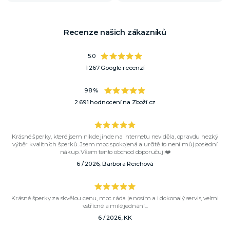
Recenze našich zákazníků
5.0
1 267 Google recenzí
98 %
2 691 hodnocení na Zboží.cz
Krásné šperky, které jsem nikde jinde na internetu neviděla, opravdu hezký
výběr kvalitních šperků. Jsem moc spokojená a určitě to není můj poslední
nákup. Všem tento obchod doporučuji❤️
6 / 2026, Barbora Reichová
Krásné šperky za skvělou cenu, moc ráda je nosím a i dokonalý servis, velmi
vstřícné a milé jednání...
6 / 2026, KK