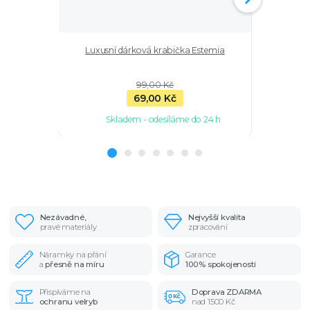
Luxusní dárková krabička Estemia
Stříbrný ř
99,00 Kč
69,00 Kč
Skladem - odesíláme do 24 h
Sk
Nezávadné,
Nejvyšší kvalita
pravé materiály
zpracování
Náramky na přání
Garance
a
přesně na míru
100% spokojenosti
Přispíváme na
Doprava ZDARMA
ochranu velryb
nad 1500 Kč