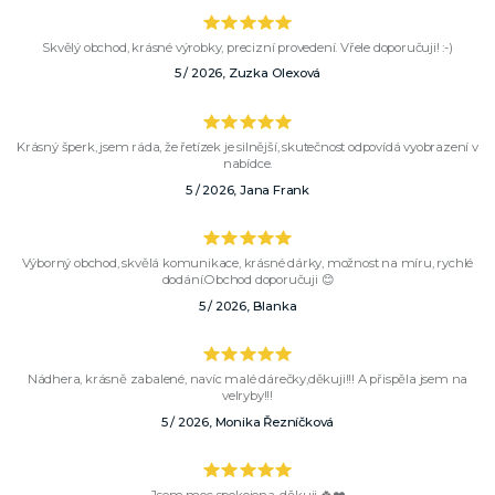
Skvělý obchod, krásné výrobky, precizní provedení. Vřele doporučuji! :-)
5 / 2026, Zuzka Olexová
Krásný šperk, jsem ráda, že řetízek je silnější, skutečnost odpovídá vyobrazení v
nabídce.
5 / 2026, Jana Frank
Výborný obchod, skvělá komunikace, krásné dárky, možnost na míru, rychlé
dodání.Obchod doporučuji 😊
5 / 2026, Blanka
Nádhera, krásně zabalené, navíc malé dárečky,děkuji!!! A přispěla jsem na
velryby!!!
5 / 2026, Monika Řezníčková