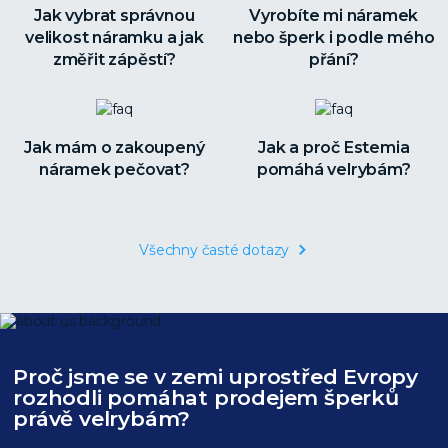
Jak vybrat správnou
Vyrobíte mi náramek
velikost náramku a jak
nebo šperk i podle mého
změřit zápěstí?
přání?
Jak mám o zakoupený
Jak a proč Estemia
náramek pečovat?
pomáhá velrybám?
Všechny časté dotazy
Proč jsme se v zemi uprostřed Evropy
rozhodli pomáhat prodejem šperků
právě velrybám?