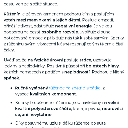
cestu ven ze složité situace.
Růženín
je zároveň kamenem podporujícím a posilujícím
vztah mezi maminkami a jejich dětmi
. Posiluje empatii,
přináší citlivost, odstraňuje
negativní energie
. Je velkou
podporou na cestě
osobního rozvoje
, uvolňuje dlouho
potlačované emoce a přibližuje nás tak k sobě samým. Šperky
z růženínu svými vibracemi krásně rezonují celým tělem a čistí
čakry.
Uvádí se, že
na fyzické úrovni
posiluje
srdce
, uzdravuje
ledviny a nadledvinky. Pozitivně působí při
bolestech
hlavy
,
kožních nemocech a potížích s
neplodností
. Podporuje klidný
spánek
.
Ručně vyráběný
růženec na zpětné zrcátko
, z
vysoce
kvalitních komponent
.
Korálky broušeného růženínu jsou navlečeny na
velmi
kvalitní polyesterové šňůře
, která je pevná,
neprověsí
se, ani nevytáhne.
Díky posuvnému uzlu si délku růžence do auta