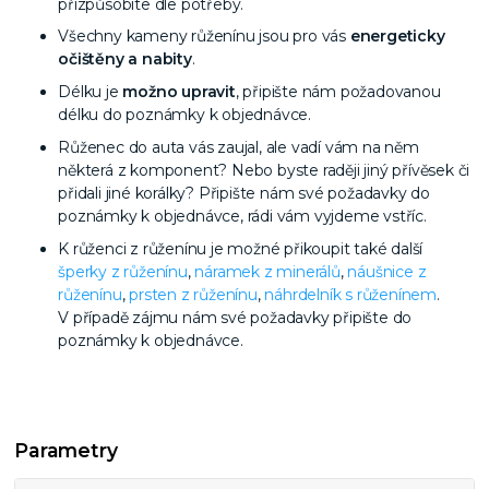
přizpůsobíte dle potřeby.
Všechny kameny růženínu jsou pro vás
energeticky
očištěny a nabity
.
Délku je
možno upravit
, připište nám požadovanou
délku do poznámky k objednávce.
Růženec do auta vás zaujal, ale vadí vám na něm
některá z komponent? Nebo byste raději jiný přívěsek či
přidali jiné korálky? Připište nám své požadavky do
poznámky k objednávce, rádi vám vyjdeme vstříc.
K růženci z růženínu je možné přikoupit také další
šperky z růženínu
,
náramek z minerálů
,
náušnice z
růženínu
,
prsten z růženínu
,
náhrdelník s růženínem
.
V případě zájmu nám své požadavky připište do
poznámky k objednávce.
Parametry