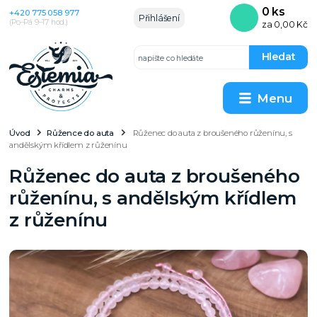
0
ks
+420 775 058 977
Přihlášení
(Po–Pá 9–17 hod.)
za
0,00 Kč
Hledat
Menu
Úvod
Růžence do auta
Růženec do auta z broušeného růženínu, s
andělským křídlem z růženínu
Růženec do auta z broušeného
růženínu, s andělským křídlem
z růženínu