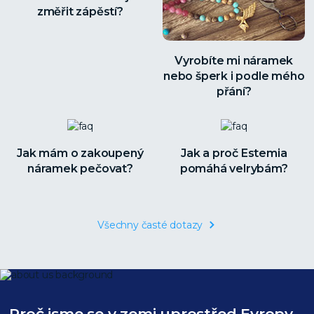
změřit zápěstí?
Vyrobíte mi náramek
nebo šperk i podle mého
přání?
Jak mám o zakoupený
Jak a proč Estemia
náramek pečovat?
pomáhá velrybám?
Všechny časté dotazy
Proč jsme se v zemi uprostřed Evropy