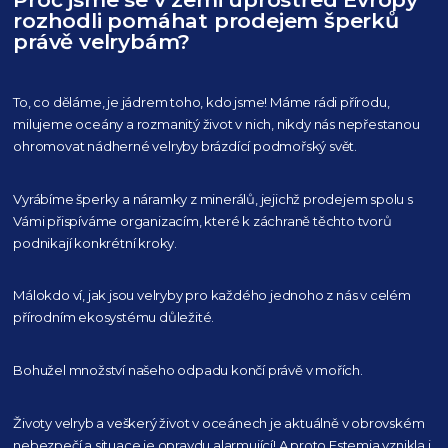
rozhodli pomáhat prodejem šperků
právě velrybám?
To, co děláme, je jádrem toho, kdo jsme! Máme rádi přírodu,
milujeme oceány
a rozmanitý život v nich, nikdy nás nepřestanou
ohromovat nádherné velryby
brázdící podmořský svět.
Vyrábíme šperky a náramky z minerálů, jejichž prodejem spolu s
Vámi přispíváme organizacím,
které k záchraně těchto tvorů
podnikají konkrétní kroky.
Málokdo ví, jak jsou velryby pro každého
jednoho z nás v celém
přírodním
ekosystému důležité.
Bohužel množství našeho
odpadu končí právě v mořích.
Životy velryb a veškerý život v oceánech je aktuálně
v obrovském
nebezpečí a situace je opravdu alarmující!
A proto Estemia vznikla i