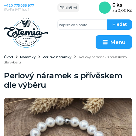
0
ks
+420 775 058 977
Přihlášení
(Po–Pá 9–17 hod.)
za
0,00 Kč
Hledat
Menu
Úvod
Náramky
Perlové náramky
Perlový náramek s přívěskem
dle výběru
Perlový náramek s přívěskem
dle výběru