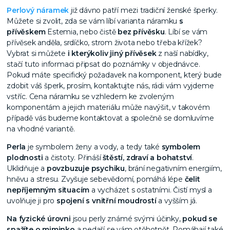
Perlový náramek
již dávno patří mezi tradiční ženské šperky.
Můžete si zvolit, zda se vám líbí varianta náramku
s
přívěskem
Estemia, nebo čistě
bez přívěsku
. Líbí se vám
přívěsek anděla, srdíčko, strom života nebo třeba křížek?
Vybrat si můžete
i kterýkoliv jiný přívěsek
z naší nabídky,
stačí tuto informaci připsat do poznámky v objednávce.
Pokud máte specifický požadavek na komponent, který bude
zdobit váš šperk, prosím, kontaktujte nás, rádi vám vyjdeme
vstříc.
Cena náramku se vzhledem ke zvoleným
komponentám a jejich materiálu může navýšit, v takovém
případě vás budeme kontaktovat a společně se domluvíme
na vhodné variantě.
Perla
je symbolem ženy a vody, a tedy také
symbolem
plodnosti
a čistoty. Přináší
štěstí, zdraví a bohatství
.
Uklidňuje a
povzbuzuje psychiku
, brání negativním energiím,
hněvu a stresu. Zvyšuje sebevědomí, pomáhá lépe
čelit
nepříjemným situacím
a vycházet s ostatními. Čistí mysl a
uvolňuje ji pro
spojení s vnitřní moudrostí
a vyšším já.
Na fyzické úrovni
jsou perly známé svými účinky,
pokud se
snažíte o miminko
a nedaří se vám otěhotnět. Pomáhají také