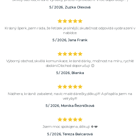
5 / 2026, Zuzka Olexová
Krásný šperk, jsem ráda, že řetízek je silnější, skutečnost odpovídá vyobrazení v
nabídce.
5 / 2026, Jana Frank
Výborný obchod, skvělá komunikace, krásné dárky, možnost na míru, rychlé
dodání.Obchod doporučuji 😊
5 / 2026, Blanka
Nádhera, krásně zabalené, navíc malé dárečky,děkuji!!! A přispěla jsem na
velryby!!!
5 / 2026, Monika Řezníčková
Jsem moc spokojena, děkuji 🍀❤️
5 / 2026, Tereza Balcarová