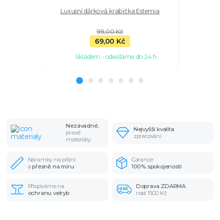
Luxusní dárková krabička Estemia
Stříbrné n
99,00 Kč
69,00 Kč
Skladem - odesíláme do 24 h
Sk
Nezávadné,
Nejvyšší kvalita
pravé
zpracování
materiály
Náramky na přání
Garance
a
přesně na míru
100% spokojenosti
Přispíváme na
Doprava ZDARMA
ochranu velryb
nad 1500 Kč