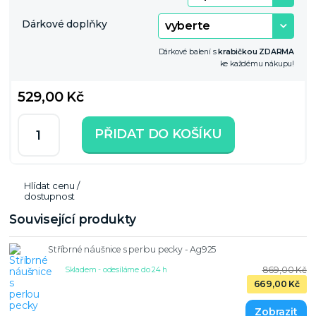
Dárkové doplňky
Dárkové balení s
krabičkou ZDARMA
ke každému nákupu!
529,00 Kč
PŘIDAT DO KOŠÍKU
Hlídat cenu /
dostupnost
Související produkty
Stříbrné náušnice s perlou pecky - Ag925
869,00 Kč
Skladem - odesíláme do 24 h
669,00 Kč