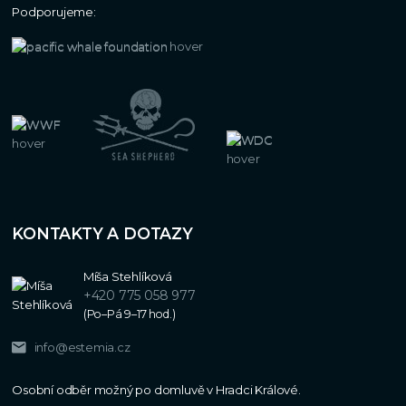
Podporujeme:
KONTAKTY A DOTAZY
Míša Stehlíková
+420 775 058 977
(Po–Pá 9–17 hod.)
info@estemia.cz