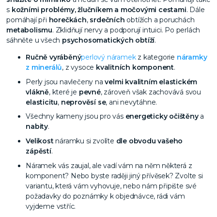
s
kožními problémy, žlučníkem a močovými cestami
. Dále
pomáhají při
horečkách
,
srdečních
obtížích a poruchách
metabolismu
. Zklidňují nervy a podporují intuici. Po perlách
sáhněte u všech
psychosomatických obtíží
.
Ručně vyráběný
perlový náramek
z kategorie
náramky
z minerálů
, z vysoce
kvalitních komponent
.
Perly jsou navlečeny na
velmi kvalitním elastickém
vlákně
, které je
pevné
, zároveň však zachovává svou
elasticitu
,
neprověsí se
, ani nevytáhne.
Všechny kameny jsou pro vás
energeticky očištěny
a
nabity
.
Velikost
náramku si zvolíte
dle obvodu vašeho
zápěstí
.
Náramek vás zaujal, ale vadí vám na něm některá z
komponent? Nebo byste raději jiný přívěsek? Zvolte si
variantu, která vám vyhovuje, nebo nám připište své
požadavky do poznámky k objednávce, rádi vám
vyjdeme vstříc.