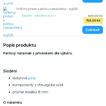
Stříbrný prsten s perlou nastavitelný - Ag925
849,00 Kč
Skladem - odesíláme do 24 h
749,00 Kč
Popis produktu
Perlový náramek s přívěskem dle výběru.
Složení
lasturové
perly
komponenty z chirurgické oceli
průměr korálků: 8 mm
O náramku