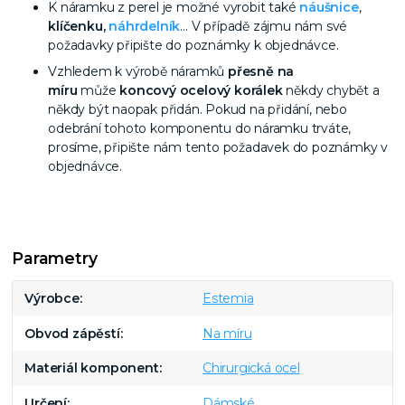
K náramku z perel je možné vyrobit také
náušnice
,
klíčenku,
náhrdelník
… V případě zájmu nám své
požadavky připište do poznámky k objednávce.
Vzhledem k výrobě náramků
přesně na
míru
může
k
oncový ocelový korálek
někdy chybět a
někdy být naopak přidán. Pokud na přidání, nebo
odebrání tohoto komponentu do náramku trváte,
prosíme, připište nám tento požadavek do poznámky v
objednávce.
Parametry
Výrobce
Estemia
Obvod zápěstí
Na míru
Materiál komponent
Chirurgická ocel
Určení
Dámské