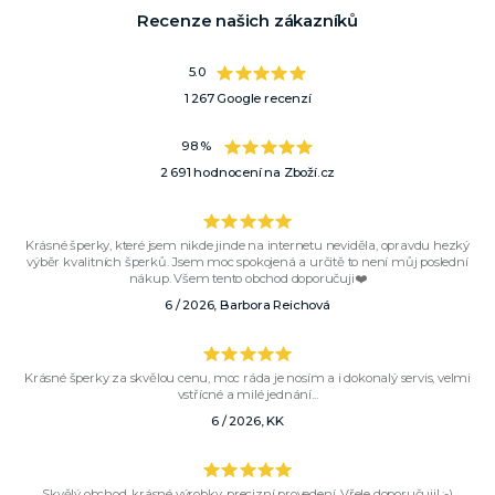
Recenze našich zákazníků
5.0
1 267 Google recenzí
98 %
2 691 hodnocení na Zboží.cz
Krásné šperky, které jsem nikde jinde na internetu neviděla, opravdu hezký
výběr kvalitních šperků. Jsem moc spokojená a určitě to není můj poslední
nákup. Všem tento obchod doporučuji❤️
6 / 2026, Barbora Reichová
Krásné šperky za skvělou cenu, moc ráda je nosím a i dokonalý servis, velmi
vstřícné a milé jednání...
6 / 2026, KK
Skvělý obchod, krásné výrobky, precizní provedení. Vřele doporučuji! :-)