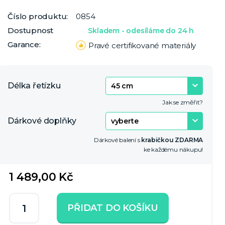
Číslo produktu:
0854
Dostupnost
Skladem - odesíláme do 24 h
Garance:
Pravé certifikované materiály
Délka řetízku
Jak se změřit?
Dárkové doplňky
Dárkové balení s
krabičkou ZDARMA
ke každému nákupu!
1 489,00 Kč
PŘIDAT DO KOŠÍKU