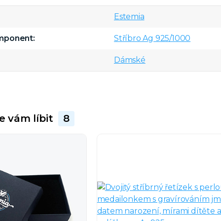
Estemia
omponent
Stříbro Ag 925/1000
Dámské
e vám líbit
8