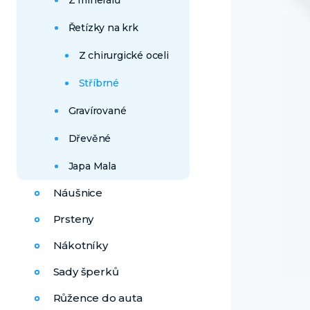
Z minerálů
Řetízky na krk
Z chirurgické oceli
Stříbrné
Gravírované
Dřevěné
Japa Mala
Náušnice
Prsteny
Nákotníky
Sady šperků
Růžence do auta