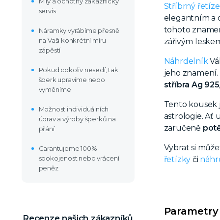
Milý a ochotný zákaznický
Stříbrný řetíz
servis
elegantním a o
tohoto zname
Náramky vyrábíme přesně
na Vaši konkrétní míru
zářivým leske
zápěstí
Náhrdelník
Váh
Pokud cokoliv nesedí, tak
jeho znamení.
šperk upravíme nebo
stříbra Ag 92
vyměníme
Tento kousek 
Možnost individuálních
astrologie. Ať
úprav a výroby šperků na
zaručeně
potě
přání
Vybrat si můž
Garantujeme 100%
spokojenost nebo vrácení
řetízky
či
náhr
peněz
Parametry
Recenze našich zákazníků