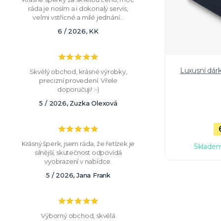
ráda je nosím a i dokonalý servis,
velmi vstřícné a milé jednání...
6 / 2026, KK
Luxusní dár
Skvělý obchod, krásné výrobky,
precizní provedení. Vřele
doporučuji! :-)
5 / 2026, Zuzka Olexová
Krásný šperk, jsem ráda, že řetízek je
Skladem
silnější, skutečnost odpovídá
vyobrazení v nabídce.
5 / 2026, Jana Frank
Výborný obchod, skvělá