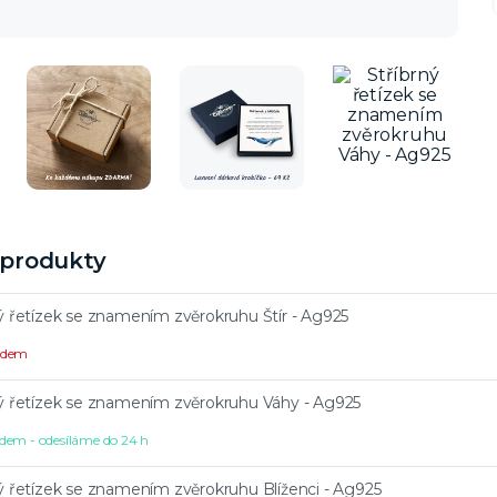
í produkty
ý řetízek se znamením zvěrokruhu Štír - Ag925
ladem
ný řetízek se znamením zvěrokruhu Váhy - Ag925
dem - odesíláme do 24 h
ý řetízek se znamením zvěrokruhu Blíženci - Ag925