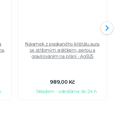
a
Náramek z praskaného křišťálu aura,
Stří
na,
se stříbrným srdíčkem, perlou a
mušlemi
a
gravírováním na přání - Ag925
989,00 Kč
h
Skladem - odesíláme do 24 h
Sk