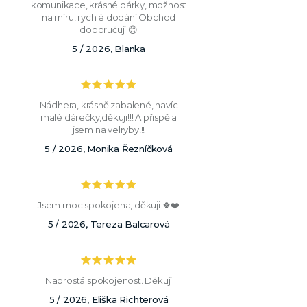
komunikace, krásné dárky, možnost
na míru, rychlé dodání.Obchod
doporučuji 😊
5 / 2026, Blanka
Nádhera, krásně zabalené, navíc
malé dárečky,děkuji!!! A přispěla
jsem na velryby!!!
5 / 2026, Monika Řezníčková
Jsem moc spokojena, děkuji 🍀❤️
5 / 2026, Tereza Balcarová
Naprostá spokojenost. Děkuji
5 / 2026, Eliška Richterová