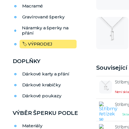
Macramé
Gravírované šperky
Náramky a šperky na
přání
🏷️ VÝPRODEJ
DOPLŇKY
Souvisejíc
Dárkové karty a přání
Stříbrn
Dárkové krabičky
Není sk
Dárkové poukazy
Stříbr
VÝBĚR ŠPERKU PODLE
Skla
Materiály
Stříbrn