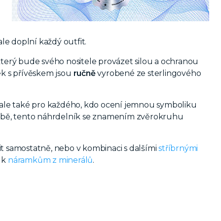
le doplní každý outfit.
 který bude svého nositele provázet silou a ochranou
ek s přívěskem jsou
ručně
vyrobené ze sterlingového
ale také pro každého, kdo ocení jemnou symboliku
 sobě, tento náhrdelník se znamením zvěrokruhu
sit samostatně, nebo v kombinaci s dalšími
stříbrnými
k k
náramkům z minerálů
.