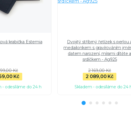
ková krabička Estemia
Dvojitý stříbrný řetízek s perlou 
medailonkem s gravírováním jmé
datem narození, mírami dítěte 
srdíčkem - Ag925
99,00 Kč
2 169,00 Kč
69,00 Kč
2 089,00 Kč
 - odesíláme do 24 h
Skladem - odesíláme do 24 