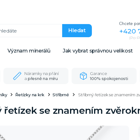
Chcete por
+420 
Hledat
(Po–Pá
Význam minerálů
Jak vybrat správnou velikost
Náramky na přání
Garance
a
přesně na míru
100% spokojenosti
níky
Řetízky na krk
Stříbrné
Stříbrný řetízek se znamením z
ý řetízek se znamením zvěrok