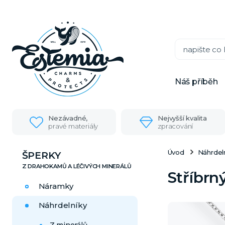
Náš příběh
Nezávadné,
Nejvyšší kvalita
pravé materiály
zpracování
Úvod
Náhrdel
ŠPERKY
Stříbrn
Náramky
Náhrdelníky