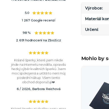
Výrobce
5.0
Materiál k
1 267 Google recenzí
Určení
98 %
2 691 hodnocení na Zboží.cz
Mohlo by s
Krásné šperky, které jsem nikde
jinde na internetu neviděla, opravdu
hezký výběr kvalitních šperků. Jsem
moc spokojená a určitě to není můj
poslední nákup. Všem tento
obchod doporučuji❤️
6 / 2026, Barbora Reichová
Krásné šperky za skvělou cenu, moc