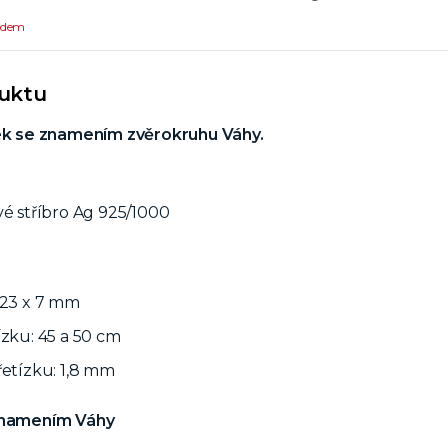
ladem
duktu
zek se znamením zvěrokruhu Váhy.
vé stříbro Ag 925/1000
 23 x 7 mm
ízku: 45 a 50 cm
řetízku: 1,8 mm
 znamením Váhy