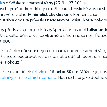
ek
s přívěskem znamení
Váhy (23. 9. – 23. 10.)
je
sobitým šperkem, který odráží charakteristické vlastnosti
ní zvěrokruhu.
Minimalistický design
v kombinaci se
m stříbra dodává přívěsku
nadčasovou
krásu, která dokona
y představuje nejen krásný šperk, ale i osobní
talisman
,
V dekoltu působí velice
vkusně
,
a příjemně se nosí. Řetíz
5/1000
.
je ideálním
dárkem
nejen pro narozené ve znamení Vah, 
 už chcete obdarovat své blízké nebo udělat radost sami
ší
a okouzlí.
ete ze dvou délek
řetízku
-
45 nebo 50 cm
. Můžete jej no
delníky z minerálních kamenů
. Hodí se také jako doplně