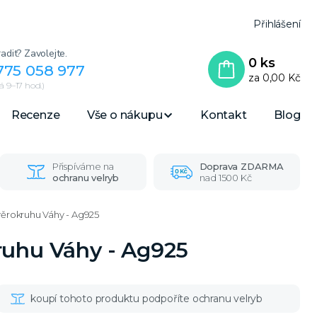
Přihlášení
adit? Zavolejte.
0
ks
775 058 977
za
0,00 Kč
 9–17 hod.)
Recenze
Vše o nákupu
Kontakt
Blog
Přispíváme na
Doprava ZDARMA
ochranu velryb
nad 1500 Kč
věrokruhu Váhy - Ag925
ruhu Váhy - Ag925