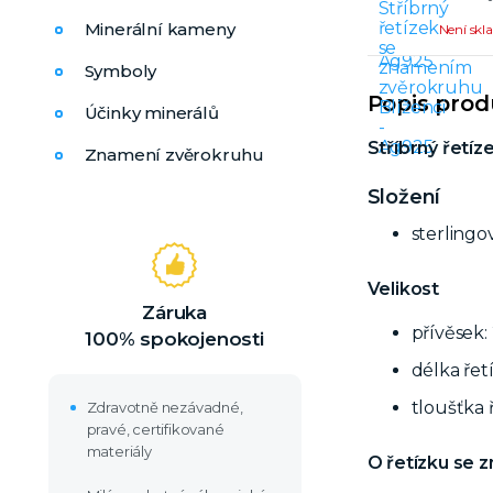
Minerální kameny
Není sk
Symboly
Popis pro
Účinky minerálů
Stříbrný řetí
Znamení zvěrokruhu
Složení
sterlingo
Velikost
Záruka
přívěsek:
100% spokojenosti
délka řet
tloušťka 
Zdravotně nezávadné,
pravé, certifikované
materiály
O řetízku se