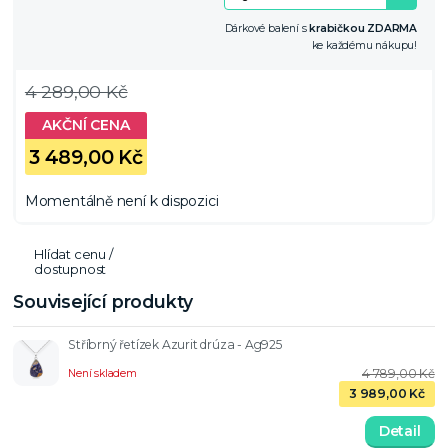
Dárkové balení s
krabičkou ZDARMA
ke každému nákupu!
4 289,00 Kč
3 489,00 Kč
Momentálně není k dispozici
Hlídat cenu /
dostupnost
Související produkty
Stříbrný řetízek Azurit drúza - Ag925
4 789,00 Kč
Není skladem
3 989,00 Kč
Detail