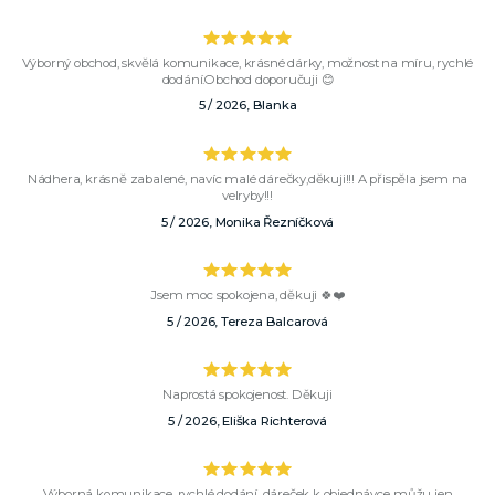
Výborný obchod, skvělá komunikace, krásné dárky, možnost na míru, rychlé
dodání.Obchod doporučuji 😊
5 / 2026, Blanka
Nádhera, krásně zabalené, navíc malé dárečky,děkuji!!! A přispěla jsem na
velryby!!!
5 / 2026, Monika Řezníčková
Jsem moc spokojena, děkuji 🍀❤️
5 / 2026, Tereza Balcarová
Naprostá spokojenost. Děkuji
5 / 2026, Eliška Richterová
Výborná komunikace, rychlé dodání, dáreček k objednávce..můžu jen