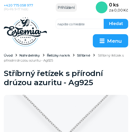
0
ks
+420 775 058 977
Přihlášení
(Po–Pá 9–17 hod.)
za
0,00 Kč
Hledat
Menu
Úvod
Náhrdelníky
Řetízky na krk
Stříbrné
Stříbrný řetízek s
přírodní drúzou azuritu - Ag925
Stříbrný řetízek s přírodní
drúzou azuritu - Ag925