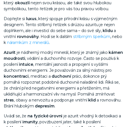
který
okouzlí
nejen svou krásou, ale také svou hlubokou
symbolikou, tento řetízek je pro vás tou pravou volbou.
Dopřejte si
luxus
, který spojuje přírodní krásu s výjimečným
designem. Tento stříbrný řetízek s drúzou azuritu je nejen
doplňkem, ale i investicí do sebe sama – do své síly,
klidu
a
vnitřní
rovnováhy
. Hodí se k dalším
stříbrným šperkům
, nebo
k
náramkům z minerálů
.
Azurit
je nádherný modrý minerál, který je známý jako
kámen
moudrosti
, vědění a duchovního rozvoje. Často se používá k
posílení
intuice
, mentální jasnosti a propojení s vyššími
duchovními energiemi. Je považován za silný nástroj pro
koncentraci
, meditaci a
duchovní
práci, dokonce prý
pomáhá rozpoznat podobně duchovně naladěné lidi. Říká se,
že chrání před negativními energiemi a přetížením, má
uklidňující a harmonizační vliv na mysl. Pomáhá zmírňovat
stres
, obavy a nervozitu a podporuje vnitřní
klid
a rovnováhu.
Brání hlubokým
depresím
.
Uvádí se, že
na fyzické úrovni
je azurit vhodný k detoxikaci a
k posílení
imunity
, povzbuzení jater, také k posílení