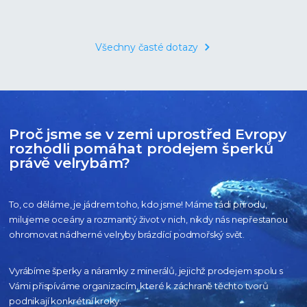
Všechny časté dotazy
Proč jsme se v zemi uprostřed Evropy
rozhodli pomáhat prodejem šperků
právě velrybám?
To, co děláme, je jádrem toho, kdo jsme! Máme rádi přírodu,
milujeme oceány
a rozmanitý život v nich, nikdy nás nepřestanou
ohromovat nádherné velryby
brázdící podmořský svět.
Vyrábíme šperky a náramky z minerálů, jejichž prodejem spolu s
Vámi přispíváme organizacím,
které k záchraně těchto tvorů
podnikají konkrétní kroky.