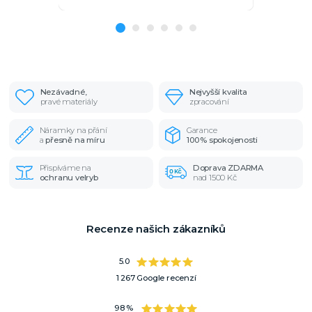
Nezávadné,
Nejvyšší kvalita
pravé materiály
zpracování
Náramky na přání
Garance
a
přesně na míru
100% spokojenosti
Přispíváme na
Doprava ZDARMA
ochranu velryb
nad 1500 Kč
Recenze našich zákazníků
5.0
1 267 Google recenzí
98 %