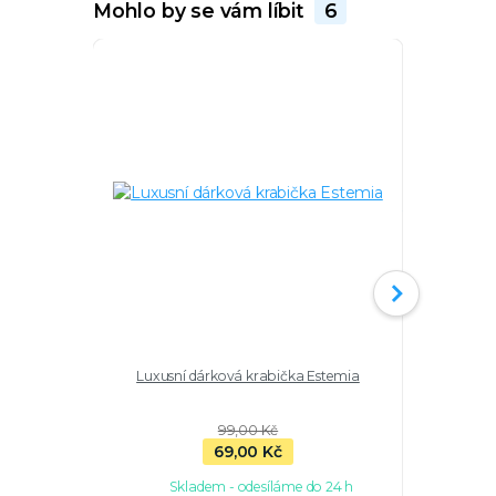
Mohlo by se vám líbit
6
Luxusní dárková krabička Estemia
Stříbrn
nasta
99,00 Kč
69,00 Kč
Skladem - odesíláme do 24 h
Sk