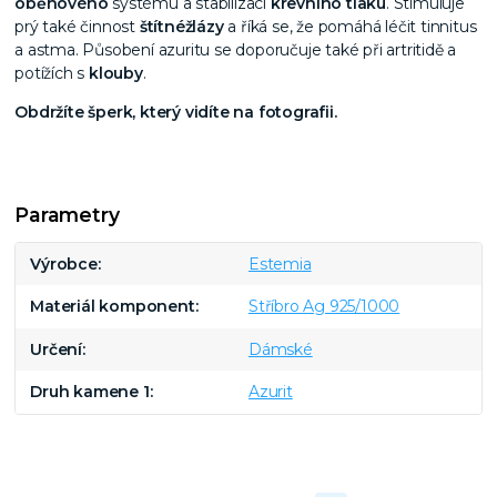
oběhového
systému a stabilizaci
krevního tlaku
. Stimuluje
prý také činnost
štítné
žlázy
a říká se, že pomáhá léčit tinnitus
a astma. Působení azuritu se doporučuje také při artritidě a
potížích s
klouby
.
Obdržíte šperk, který vidíte na fotografii.
Parametry
Výrobce
Estemia
Materiál komponent
Stříbro Ag 925/1000
Určení
Dámské
Druh kamene 1
Azurit