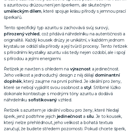
s azuritovou drúzou není jen šperkem, ale skutečným
uměleckým dílem
, které spojuje krásu přírody s jemnou prací
šperkařů.
Tento specifický typ azuritu si zachovává svůj surový,
přirozený vzhled
, což přidává náhrdelníku na autentičnosti a
originalitě. Každý kousek drúzy je unikátní, v každém jednom
krystalu se odráží síla přírody a její tvůrčí procesy. Tento řetízek
s přírodními krystalky azuritu vás tedy nejen ozdobí, ale i spojí
s přírodou a jejími energiemi.
Řetízek je navržen s ohledem na
výraznost
a jedinečnost.
Jeho velikost a jednoduchý design z něj dělají
dominantní
doplněk
, který zaujme na první pohled. Je ideální pro ženy,
které se nebojí vyjádřit svou osobnost a
styl
. Stříbrné lůžko
dokonale kontrastuje s modrými tóny azuritu a dodává
náhrdelníku
sofistikovaný
vzhled.
Řetízek s azuritem je ideální volbou pro ženy, které hledají
šperk, jenž podtrhne jejich
jedinečnost
a
sílu
. Je to kousek,
který nelze přehlédnout, jeho velikost a bohatá textura
zaručují, že budete středem pozornosti. Pokud chcete šperk,