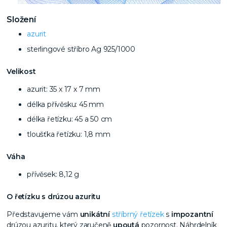
Složení
azurit
sterlingové stříbro Ag 925/1000
Velikost
azurit: 35 x 17 x 7 mm
délka přívěsku: 45 mm
délka řetízku: 45 a 50 cm
tloušťka řetízku: 1,8 mm
Váha
přívěsek: 8,12 g
O řetízku s
drúzou azuritu
Představujeme vám
unikátní
stříbrný řetízek
s
impozantní
drúzou azuritu, který zaručeně
upoutá
pozornost. Náhrdelník