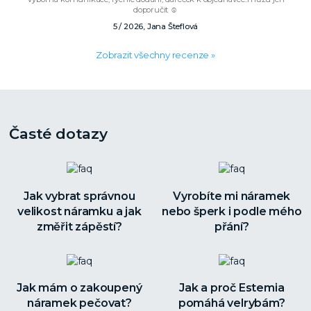
doporučit ☺️
5 / 2026, Jana Šteflová
Zobrazit všechny recenze »
Časté dotazy
Jak vybrat správnou
Vyrobíte mi náramek
velikost náramku a jak
nebo šperk i podle mého
změřit zápěstí?
přání?
Jak mám o zakoupený
Jak a proč Estemia
náramek pečovat?
pomáhá velrybám?