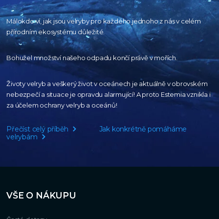
Málokdo ví, jak jsou velryby pro každého
jednoho z nás v celém
přírodním
ekosystému důležité.
Bohužel množství našeho
odpadu končí právě v mořích.
Životy velryb a veškerý život v oceánech je aktuálně
v obrovském
nebezpečí a situace je opravdu alarmující!
A proto Estemia vznikla i
za účelem ochrany velryb a oceánů!
Přečíst celý příběh
Jak konkrétně pomáháme
velrybám
VŠE O NÁKUPU