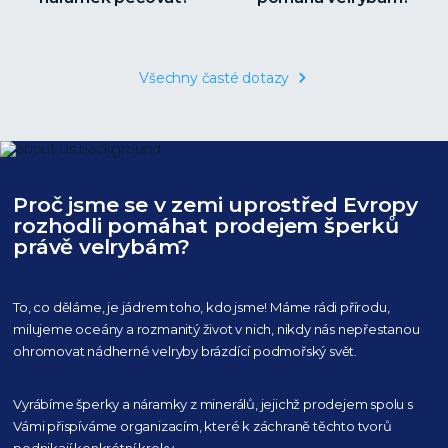
Všechny časté dotazy
Proč jsme se v zemi uprostřed Evropy
rozhodli pomáhat prodejem šperků
právě velrybám?
To, co děláme, je jádrem toho, kdo jsme! Máme rádi přírodu,
milujeme oceány
a rozmanitý život v nich, nikdy nás nepřestanou
ohromovat nádherné velryby
brázdící podmořský svět.
Vyrábíme šperky a náramky z minerálů, jejichž prodejem spolu s
Vámi přispíváme organizacím,
které k záchraně těchto tvorů
podnikají konkrétní kroky.