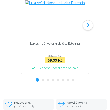
Luxusní dárková krabička Estemia
Stříbrn
Půlměsíc 
99,00 Kč
69,00 Kč
Skladem - odesíláme do 24 h
Sk
Nezávadné,
Nejvyšší kvalita
pravé materiály
zpracování