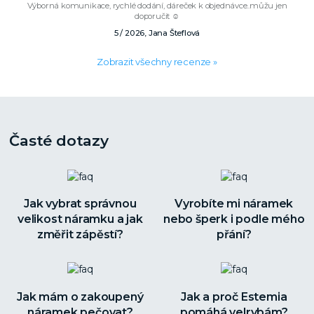
Výborná komunikace, rychlé dodání, dáreček k objednávce..můžu jen
doporučit ☺️
5 / 2026, Jana Šteflová
Zobrazit všechny recenze »
Časté dotazy
Jak vybrat správnou
Vyrobíte mi náramek
velikost náramku a jak
nebo šperk i podle mého
změřit zápěstí?
přání?
Jak mám o zakoupený
Jak a proč Estemia
náramek pečovat?
pomáhá velrybám?