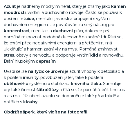
Azurit
je nádherný modrý minerál, který je známý jako
kámen
moudrosti
, vědění a duchovního rozvoje. Často se používá k
posílení
intuice
, mentální jasnosti a propojení s vyššími
duchovními energiemi. Je považován za silný nástroj pro
koncentraci
, meditaci a
duchovní
práci, dokonce prý
pomáhá rozpoznat podobně duchovně naladěné lidi. Říká se,
že chrání před negativními energiemi a přetížením, má
uklidňující a harmonizační vliv na mysl. Pomáhá zmírňovat
stres
, obavy a nervozitu a podporuje vnitřní
klid
a rovnováhu.
Brání hlubokým
depresím
.
Uvádí se, že
na fyzické úrovni
je azurit vhodný k detoxikaci a
k posílení
imunity
, povzbuzení jater, také k posílení
oběhového
systému a stabilizaci
krevního tlaku
. Stimuluje
prý také činnost
štítné
žlázy
a říká se, že pomáhá léčit tinnitus
a astma. Působení azuritu se doporučuje také při artritidě a
potížích s
klouby
.
Obdržíte šperk, který vidíte na fotografii.