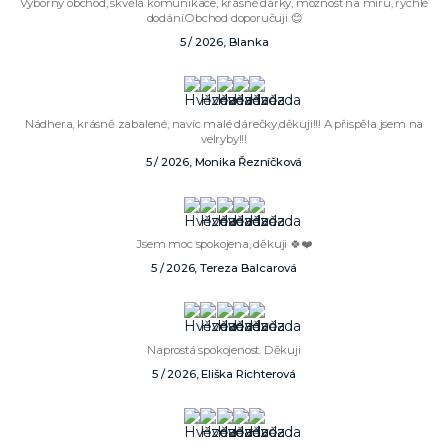
Výborný obchod, skvělá komunikace, krásné dárky, možnost na míru, rychlé
dodání.Obchod doporučuji 😊
5 / 2026, Blanka
Nádhera, krásně zabalené, navíc malé dárečky,děkuji!!! A přispěla jsem na
velryby!!!
5 / 2026, Monika Řezníčková
Jsem moc spokojena, děkuji 🍀❤️
5 / 2026, Tereza Balcarová
Naprostá spokojenost. Děkuji
5 / 2026, Eliška Richterová