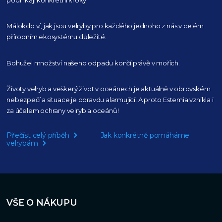
Málokdo ví, jak jsou velryby pro každého
jednoho z nás v celém
přírodním
ekosystému důležité.
Bohužel množství našeho
odpadu končí právě v mořích.
Životy velryb a veškerý život v oceánech je aktuálně
v obrovském
nebezpečí a situace je opravdu alarmující!
A proto Estemia vznikla i
za účelem ochrany velryb a oceánů!
Přečíst celý příběh
Jak konkrétně pomáháme
velrybám
VŠE O NÁKUPU