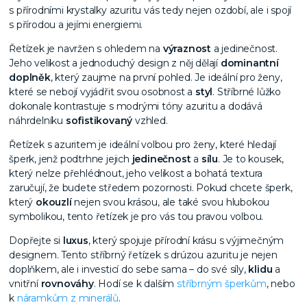
s přírodními krystalky azuritu vás tedy nejen ozdobí, ale i spojí
s přírodou a jejími energiemi.
Řetízek je navržen s ohledem na
výraznost
a jedinečnost.
Jeho velikost a jednoduchý design z něj dělají
dominantní
doplněk
, který zaujme na první pohled. Je ideální pro ženy,
které se nebojí vyjádřit svou osobnost a
styl
. Stříbrné lůžko
dokonale kontrastuje s modrými tóny azuritu a dodává
náhrdelníku
sofistikovaný
vzhled.
Řetízek s azuritem je ideální volbou pro ženy, které hledají
šperk, jenž podtrhne jejich
jedinečnost
a
sílu
. Je to kousek,
který nelze přehlédnout, jeho velikost a bohatá textura
zaručují, že budete středem pozornosti. Pokud chcete šperk,
který
okouzlí
nejen svou krásou, ale také svou hlubokou
symbolikou, tento řetízek je pro vás tou pravou volbou.
Dopřejte si
luxus
, který spojuje přírodní krásu s výjimečným
designem. Tento stříbrný řetízek s drúzou azuritu je nejen
doplňkem, ale i investicí do sebe sama – do své síly,
klidu
a
vnitřní
rovnováhy
. Hodí se k dalším
stříbrným šperkům
, nebo
k
náramkům z minerálů
.