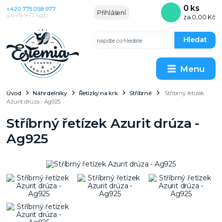
0
ks
+420 775 058 977
Přihlášení
(Po–Pá 9–17 hod.)
za
0,00 Kč
Hledat
Menu
Úvod
Náhrdelníky
Řetízky na krk
Stříbrné
Stříbrný řetízek
Azurit drúza - Ag925
Stříbrný řetízek Azurit drúza -
Ag925