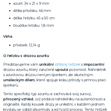
azurit: 34 x 21 x 9 mm
délka přívěsku: 46 mm
délka řetízku: 45 a 50 cm
tloušťka řetízku: 1,8 mm
Váha
přívěsek: 12,14 g
O řetízku s drúzou azuritu
Představujeme vám
unikátní
stříbrný řetízek
s
impozantní
drúzou azuritu, který zaručeně
upoutá
pozornost. Náhrdelník
s azuritovou drúzou není jen šperkem, ale skutečným
uměleckým dílem
, které spojuje krásu přírody s jemnou prací
šperkařů.
Tento specifický typ azuritu si zachovává svůj surový,
přirozený vzhled
, což přidává náhrdelníku na autentičnosti a
originalitě. Každý kousek drúzy je unikátní, v každém jednom
krystalu se odráží síla přírody a její tvůrčí procesy. Tento řetízek