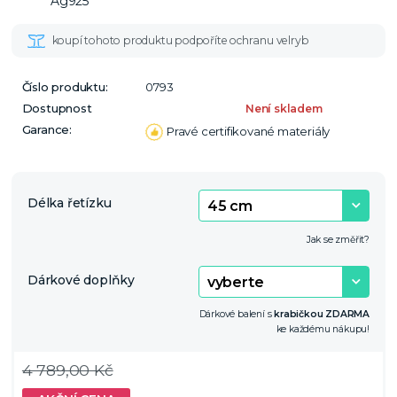
Číslo produktu:
0793
Dostupnost
Není skladem
Garance:
Pravé certifikované materiály
Délka řetízku
Jak se změřit?
Dárkové doplňky
Dárkové balení s
krabičkou ZDARMA
ke každému nákupu!
4 789,00 Kč