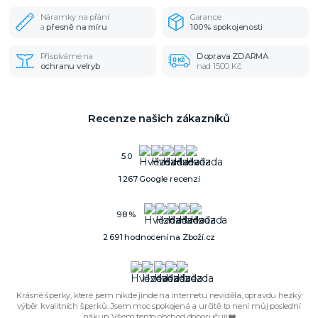
Náramky na přání
Garance
a
přesně na míru
100% spokojenosti
Přispíváme na
Doprava ZDARMA
ochranu velryb
nad 1500 Kč
Recenze našich zákazníků
5.0
1 267 Google recenzí
98 %
2 691 hodnocení na Zboží.cz
Krásné šperky, které jsem nikde jinde na internetu neviděla, opravdu hezký
výběr kvalitních šperků. Jsem moc spokojená a určitě to není můj poslední
nákup. Všem tento obchod doporučuji❤️