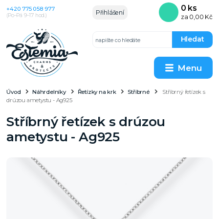
0
ks
+420 775 058 977
Přihlášení
(Po–Pá 9–17 hod.)
za
0,00 Kč
Hledat
Menu
Úvod
Náhrdelníky
Řetízky na krk
Stříbrné
Stříbrný řetízek s
drúzou ametystu - Ag925
Stříbrný řetízek s drúzou
ametystu - Ag925