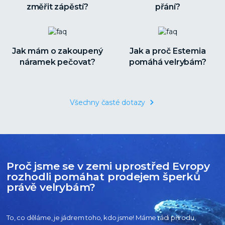
změřit zápěstí?
přání?
Jak mám o zakoupený
Jak a proč Estemia
náramek pečovat?
pomáhá velrybám?
Všechny časté dotazy
Proč jsme se v zemi uprostřed Evropy
rozhodli pomáhat prodejem šperků
právě velrybám?
To, co děláme, je jádrem toho, kdo jsme! Máme rádi přírodu,