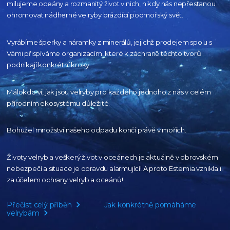
milujeme oceány
a rozmanitý život v nich, nikdy nás nepřestanou
ohromovat nádherné velryby
brázdící podmořský svět.
Vyrábíme šperky a náramky z minerálů, jejichž prodejem spolu s
Vámi přispíváme organizacím,
které k záchraně těchto tvorů
podnikají konkrétní kroky.
Málokdo ví, jak jsou velryby pro každého
jednoho z nás v celém
přírodním
ekosystému důležité.
Bohužel množství našeho
odpadu končí právě v mořích.
Životy velryb a veškerý život v oceánech je aktuálně
v obrovském
nebezpečí a situace je opravdu alarmující!
A proto Estemia vznikla i
za účelem ochrany velryb a oceánů!
Přečíst celý příběh
Jak konkrétně pomáháme
velrybám