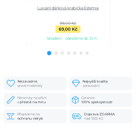
Luxusní dárková krabička Estemia
Stříbrn
nasta
99,00 Kč
69,00 Kč
Skladem - odesíláme do 24 h
Sk
Nezávadné,
Nejvyšší kvalita
pravé materiály
zpracování
Náramky na přání
Garance
a
přesně na míru
100% spokojenosti
Přispíváme na
Doprava ZDARMA
ochranu velryb
nad 1500 Kč