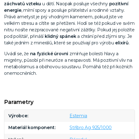
záchvatů vzteku
u dětí. Naopak posiluje všechny
pozitivní
energie
, mírní spory a posiluje přátelství a rodinné vztahy.
Právě ametyst je prý vhodným kamenem, pokud jste ve
velkém stresu a cítíte se přetíženi. Hodí se též pokud ve svém
nitru nosíte nezpracované negativní zážitky. Pokud jej položíte
pod polštář, přináší
klidný spánek
a chrání před zlými sny. Je
také jedním z minerálů, které se používají pro výrobu
elixírů
.
Uvádí se, že
na fyzické úrovni
zmírňuje bolesti hlavy a
migrény, působí při neuróze a nespavosti. Má pozitivní vliv na
metabolismus a oběhovou soustavu. Pomáhá též při kožních
onemocněních.
Parametry
Výrobce
Estemia
Materiál komponent
Stříbro Ag 925/1000