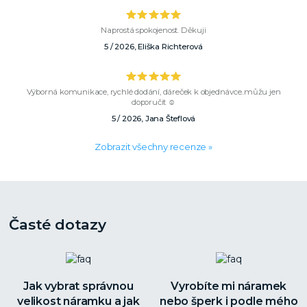
Naprostá spokojenost. Děkuji
5 / 2026, Eliška Richterová
Výborná komunikace, rychlé dodání, dáreček k objednávce..můžu jen
doporučit ☺️
5 / 2026, Jana Šteflová
Zobrazit všechny recenze »
Časté dotazy
Jak vybrat správnou
Vyrobíte mi náramek
velikost náramku a jak
nebo šperk i podle mého