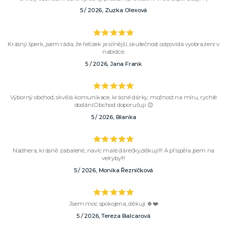
5 / 2026, Zuzka Olexová
Krásný šperk, jsem ráda, že řetízek je silnější, skutečnost odpovídá vyobrazení v
nabídce.
5 / 2026, Jana Frank
Výborný obchod, skvělá komunikace, krásné dárky, možnost na míru, rychlé
dodání.Obchod doporučuji 😊
5 / 2026, Blanka
Nádhera, krásně zabalené, navíc malé dárečky,děkuji!!! A přispěla jsem na
velryby!!!
5 / 2026, Monika Řezníčková
Jsem moc spokojena, děkuji 🍀❤️
5 / 2026, Tereza Balcarová