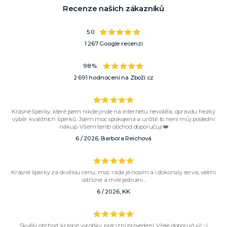
Recenze našich zákazníků
5.0
1 267 Google recenzí
98 %
2 691 hodnocení na Zboží.cz
Krásné šperky, které jsem nikde jinde na internetu neviděla, opravdu hezký
výběr kvalitních šperků. Jsem moc spokojená a určitě to není můj poslední
nákup. Všem tento obchod doporučuji❤️
6 / 2026, Barbora Reichová
Krásné šperky za skvělou cenu, moc ráda je nosím a i dokonalý servis, velmi
vstřícné a milé jednání...
6 / 2026, KK
Skvělý obchod, krásné výrobky, precizní provedení. Vřele doporučuji! :-)