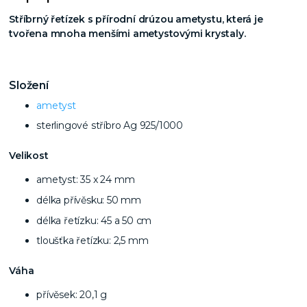
Stříbrný řetízek s přírodní drúzou ametystu, která je
tvořena mnoha menšími ametystovými krystaly.
Složení
ametyst
sterlingové stříbro Ag 925/1000
Velikost
ametyst: 35 x 24 mm
délka přívěsku: 50 mm
délka řetízku: 45 a 50 cm
tloušťka řetízku: 2,5 mm
Váha
přívěsek: 20,1 g