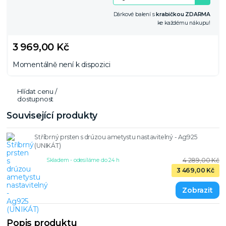
Dárkové balení s
krabičkou ZDARMA
ke každému nákupu!
3 969,00 Kč
Momentálně není k dispozici
Hlídat cenu /
dostupnost
Související produkty
Stříbrný prsten s drúzou ametystu nastavitelný - Ag925
(UNIKÁT)
4 289,00 Kč
Skladem - odesíláme do 24 h
3 469,00 Kč
Popis produktu