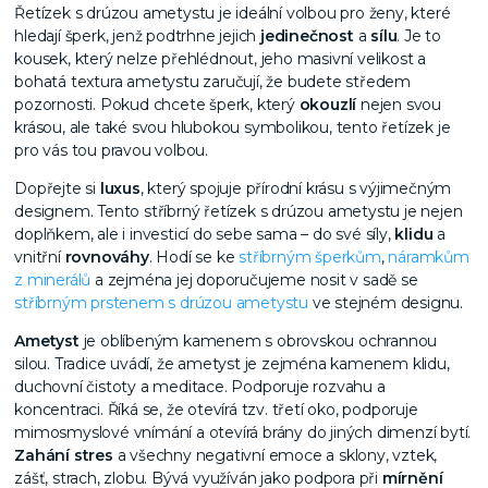
Řetízek s drúzou ametystu je ideální volbou pro ženy, které
hledají šperk, jenž podtrhne jejich
jedinečnost
a
sílu
. Je to
kousek, který nelze přehlédnout, jeho masivní velikost a
bohatá textura ametystu zaručují, že budete středem
pozornosti. Pokud chcete šperk, který
okouzlí
nejen svou
krásou, ale také svou hlubokou symbolikou, tento řetízek je
pro vás tou pravou volbou.
Dopřejte si
luxus
, který spojuje přírodní krásu s výjimečným
designem. Tento stříbrný řetízek s drúzou ametystu je nejen
doplňkem, ale i investicí do sebe sama – do své síly,
klidu
a
vnitřní
rovnováhy
. Hodí se ke
stříbrným šperkům
,
náramkům
z minerálů
a zejména jej doporučujeme nosit v sadě se
stříbrným prstenem s drúzou ametystu
ve stejném designu.
Ametyst
je oblíbeným kamenem s obrovskou ochrannou
silou. Tradice uvádí, že ametyst je zejména kamenem klidu,
duchovní čistoty a meditace. Podporuje rozvahu a
koncentraci. Říká se, že otevírá tzv. třetí oko, podporuje
mimosmyslové vnímání a otevírá brány do jiných dimenzí bytí.
Zahání stres
a všechny negativní emoce a sklony, vztek,
zášť, strach, zlobu. Bývá využíván jako podpora při
mírnění