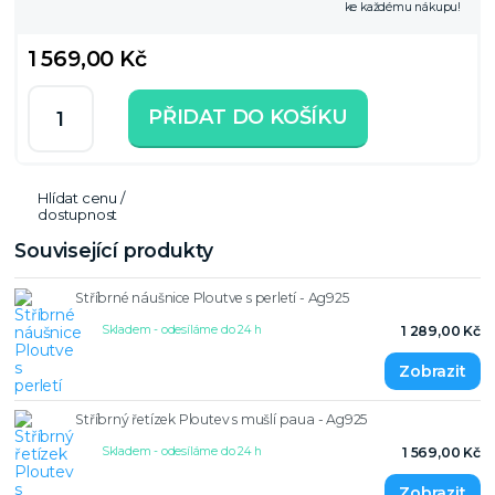
ke každému nákupu!
1 569,00 Kč
PŘIDAT DO KOŠÍKU
Hlídat cenu /
dostupnost
Související produkty
Stříbrné náušnice Ploutve s perletí - Ag925
Skladem - odesíláme do 24 h
1 289,00 Kč
Stříbrný řetízek Ploutev s mušlí paua - Ag925
Skladem - odesíláme do 24 h
1 569,00 Kč