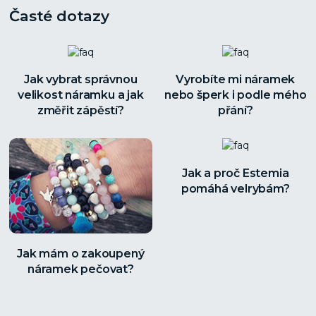
Časté dotazy
Jak vybrat správnou
Vyrobíte mi náramek
velikost náramku a jak
nebo šperk i podle mého
změřit zápěstí?
přání?
Jak a proč Estemia
pomáhá velrybám?
Jak mám o zakoupený
náramek pečovat?