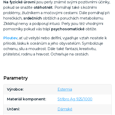
Na fyzické úrovni
jsou perly známé svými pozitivními účinky,
pokud se snažíte
otěhotnět
. Pomáhají také s kožními
problémy, žlučníkem a močovými cestami. Dále pomáhají při
horečkách,
srdečních
obtížích a poruchách metabolismu.
Zklidňují nervy a podporují intuici. Perly jsou též vhodnými
pomocníky pokud vás trápí
psychosomatické
obtíže.
Ploutev
, ať už velrybí nebo delfíní, vyjadřuje vztah nositele k
přírodě, lásku k oceánům a jeho obyvatelům. Symbolizuje
ochranu, sílu a moudrost. Dále také fantazii, kreativitu,
přátelství, rodinu a hravost. Ochraňuje na cestách.
Parametry
Výrobce
Estemia
Materiál komponent
Stříbro Ag 925/1000
Určení
Dámské