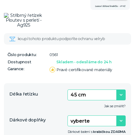
Číslo produktu:
0561
Dostupnost
Skladem - odesíláme do 24 h
Garance:
Pravé certifikované materiály
Délka řetízku
Jak se změřit?
Dárkové doplňky
Dárkové balení s
krabičkou ZDARMA