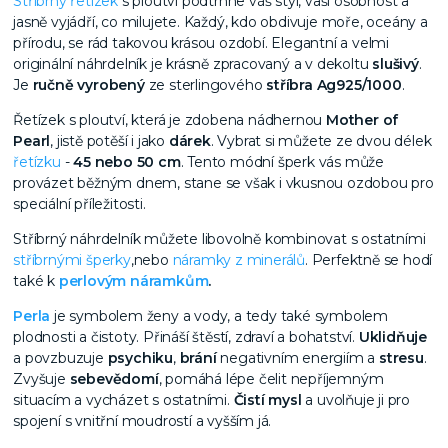
Stříbrný řetízek
s ploutví podtrhne váš styl, vaši osobnost a
jasně vyjádří, co milujete. Každý, kdo obdivuje moře, oceány a
přírodu, se rád takovou krásou ozdobí. Elegantní a velmi
originální náhrdelník je krásně zpracovaný a v dekoltu
slušivý
.
Je
ručně vyrobený
ze sterlingového
stříbra Ag
925/1000
.
Řetízek s ploutví, která je zdobena nádhernou
Mother of
Pearl
, jistě potěší i jako
dárek
. Vybrat si můžete ze dvou délek
řetízku
-
45 nebo 50 cm
. Tento módní šperk vás může
provázet běžným dnem, stane se však i vkusnou ozdobou pro
speciální příležitosti.
Stříbrný náhrdelník můžete libovolně kombinovat s ostatními
stříbrnými šperky
,nebo
náramky z minerálů
. Perfektně se hodí
také k
perlovým náramkům
.
Perla
je symbolem ženy a vody, a tedy také symbolem
plodnosti a čistoty. Přináší štěstí, zdraví a bohatství.
Uklidňuje
a povzbuzuje
psychiku
,
brání
negativním energiím a
stresu
.
Zvyšuje
sebevědomí
, pomáhá lépe čelit nepříjemným
situacím a vycházet s ostatními.
Čistí mysl
a uvolňuje ji pro
spojení s vnitřní moudrostí a vyšším já.