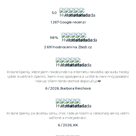
5.0
1 267 Google recenzí
98 %
2 691 hodnocení na Zboží.cz
Krásné šperky, které jsem nikde jinde na internetu neviděla, opravdu hezký
výběr kvalitních šperků. Jsem moc spokojená a určitě to není můj poslední
nákup. Všem tento obchod doporučuji❤️
6 / 2026, Barbora Reichová
Krásné šperky za skvělou cenu, moc ráda je nosím a i dokonalý servis, velmi
vstřícné a milé jednání...
6 / 2026, KK