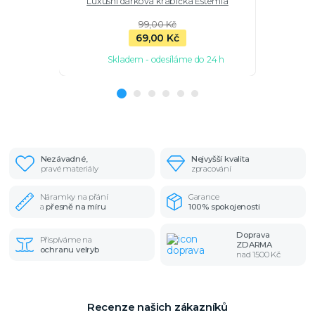
Luxusní dárková krabička Estemia
Stříbrné
99,00 Kč
69,00 Kč
Skladem - odesíláme do 24 h
Sk
Nezávadné,
Nejvyšší kvalita
pravé materiály
zpracování
Náramky na přání
Garance
a
přesně na míru
100% spokojenosti
Doprava
Přispíváme na
ZDARMA
ochranu velryb
nad 1500 Kč
Recenze našich zákazníků