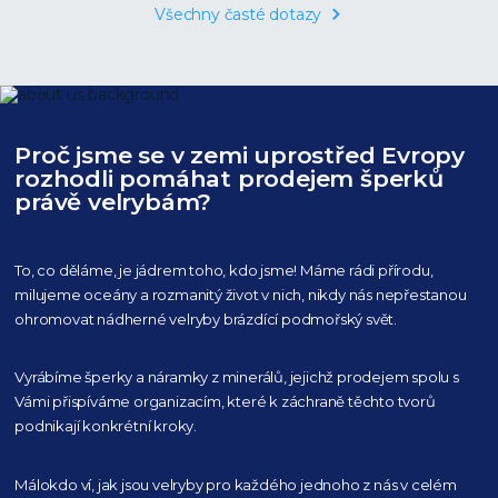
Všechny časté dotazy
Proč jsme se v zemi uprostřed Evropy
rozhodli pomáhat prodejem šperků
právě velrybám?
To, co děláme, je jádrem toho, kdo jsme! Máme rádi přírodu,
milujeme oceány
a rozmanitý život v nich, nikdy nás nepřestanou
ohromovat nádherné velryby
brázdící podmořský svět.
Vyrábíme šperky a náramky z minerálů, jejichž prodejem spolu s
Vámi přispíváme organizacím,
které k záchraně těchto tvorů
podnikají konkrétní kroky.
Málokdo ví, jak jsou velryby pro každého
jednoho z nás v celém