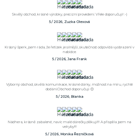
Skvělý obchod, krásné výrobky, precizní provedení. Vřele doporučuji! :-)
5 / 2026, Zuzka Olexová
Krásný šperk, jsem ráda, že řetízek je silnější, skutečnost odpovídá vyobrazení v
nabídce.
5 / 2026, Jana Frank
Výborný obchod, skvělá komunikace, krásné dárky, možnost na míru, rychlé
dodání.Obchod doporučuji 😊
5 / 2026, Blanka
Nádhera, krásně zabalené, navíc malé dárečky,děkuji!!! A přispěla jsem na
velryby!!!
5 / 2026, Monika Řezníčková