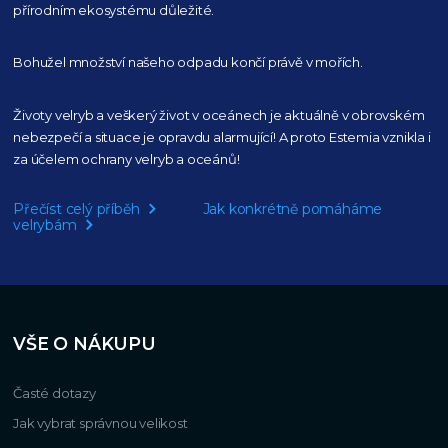
přírodním
ekosystému důležité.
Bohužel množství našeho
odpadu končí právě v mořích.
Životy velryb a veškerý život v oceánech je aktuálně
v obrovském
nebezpečí a situace je opravdu alarmující!
A proto Estemia vznikla i
za účelem ochrany velryb a oceánů!
Přečíst celý příběh
Jak konkrétně pomáháme
velrybám
VŠE O NÁKUPU
Časté dotazy
Jak vybrat správnou velikost