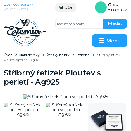
0
ks
+420 775 058 977
Přihlášení
(Po–Pá 9–17 hod.)
za
0,00 Kč
Hledat
Menu
Úvod
Náhrdelníky
Řetízky na krk
Stříbrné
Stříbrný řetízek
Ploutev s perletí - Ag925
Stříbrný řetízek Ploutev s
perletí - Ag925