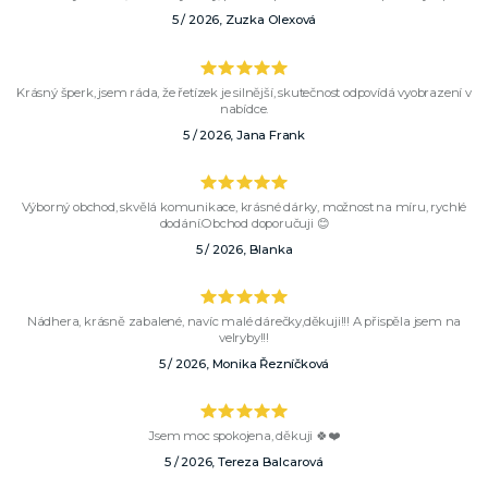
5 / 2026, Zuzka Olexová
Krásný šperk, jsem ráda, že řetízek je silnější, skutečnost odpovídá vyobrazení v
nabídce.
5 / 2026, Jana Frank
Výborný obchod, skvělá komunikace, krásné dárky, možnost na míru, rychlé
dodání.Obchod doporučuji 😊
5 / 2026, Blanka
Nádhera, krásně zabalené, navíc malé dárečky,děkuji!!! A přispěla jsem na
velryby!!!
5 / 2026, Monika Řezníčková
Jsem moc spokojena, děkuji 🍀❤️
5 / 2026, Tereza Balcarová