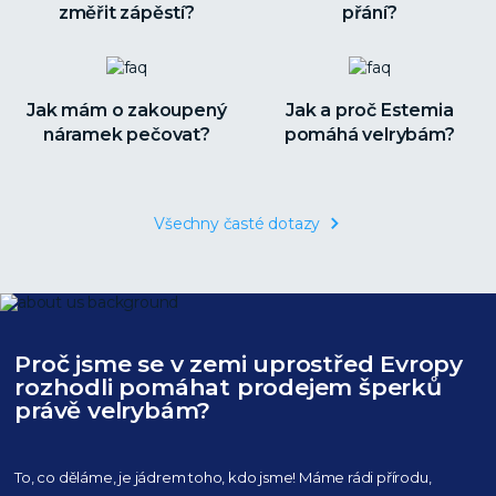
změřit zápěstí?
přání?
Jak mám o zakoupený
Jak a proč Estemia
náramek pečovat?
pomáhá velrybám?
Všechny časté dotazy
Proč jsme se v zemi uprostřed Evropy
rozhodli pomáhat prodejem šperků
právě velrybám?
To, co děláme, je jádrem toho, kdo jsme! Máme rádi přírodu,