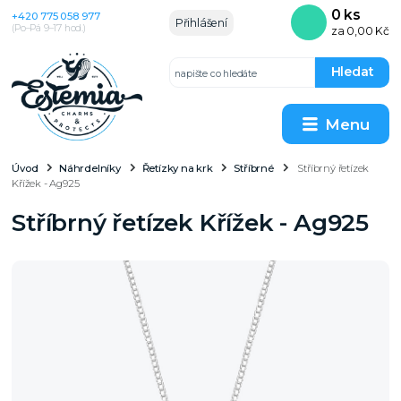
0
ks
+420 775 058 977
Přihlášení
(Po–Pá 9–17 hod.)
za
0,00 Kč
Hledat
Menu
Úvod
Náhrdelníky
Řetízky na krk
Stříbrné
Stříbrný řetízek
Křížek - Ag925
Stříbrný řetízek Křížek - Ag925