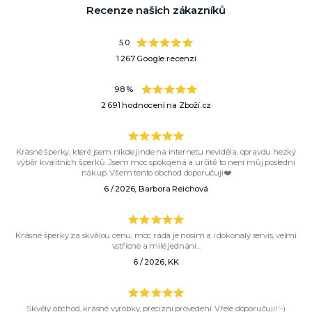
Recenze našich zákazníků
5.0
1 267 Google recenzí
98 %
2 691 hodnocení na Zboží.cz
Krásné šperky, které jsem nikde jinde na internetu neviděla, opravdu hezký
výběr kvalitních šperků. Jsem moc spokojená a určitě to není můj poslední
nákup. Všem tento obchod doporučuji❤️
6 / 2026, Barbora Reichová
Krásné šperky za skvělou cenu, moc ráda je nosím a i dokonalý servis, velmi
vstřícné a milé jednání...
6 / 2026, KK
Skvělý obchod, krásné výrobky, precizní provedení. Vřele doporučuji! :-)