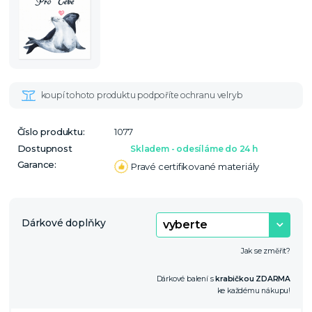
Číslo produktu:
1077
Dostupnost
Skladem - odesíláme do 24 h
Garance:
Pravé certifikované materiály
Dárkové doplňky
Jak se změřit?
Dárkové balení s
krabičkou ZDARMA
ke každému nákupu!