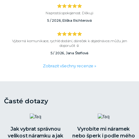
Naprostá spokojenost. Děkuji
5 / 2026, Eliška Richterová
Výborná komunikace, rychlé dodání, dáreček k objednávce..můžu jen
doporučit ☺️
5 / 2026, Jana Šteflová
Zobrazit všechny recenze »
Časté dotazy
Jak vybrat správnou
Vyrobíte mi náramek
velikost náramku a jak
nebo šperk i podle mého