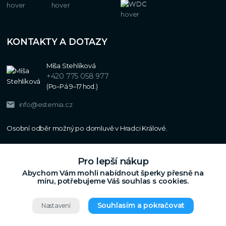
KONTAKTY A DOTAZY
Míša Stehlíková
+420 775 058 977
(Po–Pá 9–17 hod.)
info@estemia.cz
Pro lepší nákup
Abychom Vám mohli nabídnout šperky přesně na
míru, potřebujeme Váš souhlas s cookies.
Souhlasím a pokračovat
Nastavení
Copyright © 2024
Estemia.cz
,
Grafický návrh,