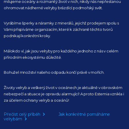
milujeme oceány
a rozmanitý život v nich, nikdy nás nepřestanou
ohromovat nádherné velryby
brázdící podmořský svět.
Vyrábíme šperky a náramky z minerálů, jejichž prodejem spolu s
Vámi přispíváme organizacím,
které k záchraně těchto tvorů
podnikají konkrétní kroky.
Málokdo ví, jak jsou velryby pro každého
jednoho z nás v celém
přírodním
ekosystému důležité.
Bohužel množství našeho
odpadu končí právě v mořích.
Životy velryb a veškerý život v oceánech je aktuálně
v obrovském
nebezpečí a situace je opravdu alarmující!
A proto Estemia vznikla i
za účelem ochrany velryb a oceánů!
Přečíst celý příběh
Jak konkrétně pomáháme
velrybám