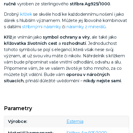
ručně
vyroben ze sterlingového
stříbra Ag925/1000
.
Drobný
křížek
se skvěle hodí ke každodennímu nošení i jako
dárek s hlubším významem. Můžete jej libovolně kombinovat
s dalšími
stříbrnými náramky
či
náramky z minerálů
.
Kříž
je vnímán jako
symbol ochrany a víry
, ale také jako
křižovatka životních cest
a
rozhodnutí
. Jednoduchost
tohoto symbolu se pojí s elegancí, která však nese svůj
význam, ať už svou víru máte či nikoliv. Náhrdelník s křížkem
vám bude připomínat vaše vnitřní odhodlání, odvahu a sílu.
Připomene vám, že ve vašem životě je toho mnoho, za co
můžete být vděční. Bude vám
oporou v náročných
situacích
, přináší důležité uvědomění –
nikdy nejste sami
.
Parametry
Výrobce
Estemia
Materiál komponent
Stříbro Ag 925/1000