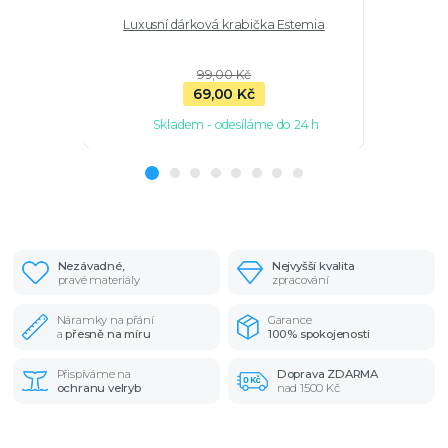
Luxusní dárková krabička Estemia
Růženec
99,00 Kč
69,00 Kč
Skladem - odesíláme do 24 h
Sk
Nezávadné,
Nejvyšší kvalita
pravé materiály
zpracování
Náramky na přání
Garance
a
přesně na míru
100% spokojenosti
Přispíváme na
Doprava ZDARMA
ochranu velryb
nad 1500 Kč