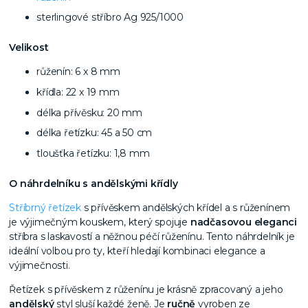
sterlingové stříbro Ag 925/1000
Velikost
růženín: 6 x 8 mm
křídla: 22 x 19 mm
délka přívěsku: 20 mm
délka řetízku: 45 a 50 cm
tloušťka řetízku: 1,8 mm
O náhrdelníku s andělskými křídly
Stříbrný řetízek
s přívěskem andělských křídel a s růženínem
je výjimečným
kouskem, který spojuje
nadčasovou eleganci
stříbra s laskavostí a něžnou péčí růženínu. Tento náhrdelník je
ideální volbou pro ty, kteří hledají kombinaci elegance a
výjimečnosti.
Řetízek s přívěskem z růženínu je krásně zpracovaný a jeho
andělský
styl sluší každé ženě. Je
ručně
vyroben ze