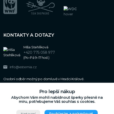
KONTAKTY A DOTAZY
Míša Stehlíková
+420 775 058 977
(Po–Pá 9–17 hod.)
info@estemia.cz
Pro lepší nákup
Abychom Vám mohli nabídnout šperky přesně na
míru, potřebujeme Váš souhlas s cookies.
Souhlasím a pokračovat
Nastavení