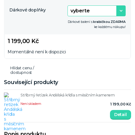
Dárkové doplňky
Dárkové balení s
krabičkou ZDARMA
ke každému nákupu!
1 199,00 Kč
Momentálně není k dispozici
Hlídat cenu /
dostupnost
Související produkty
Stříbrný řetízek Andělská křídla s měsíčním kamenem
Není skladem
1 199,00 Kč
Detail
Popis produktu