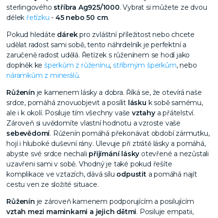
sterlingového
stříbra Ag925/1000
. Vybrat si můžete ze dvou
délek
řetízku
-
45 nebo 50 cm
.
Pokud hledáte
dárek
pro zvláštní příležitost nebo chcete
udělat radost sami sobě, tento náhrdelník je perfektní a
zaručeně radost udělá.
Řetízek s růženínem se hodí jako
doplněk ke
šperkům z růženínu
,
stříbrným šperkům
, nebo
náramkům z minerálů
.
Růženín
je kamenem lásky a dobra. Říká se, že otevírá naše
srdce, pomáhá znovuobjevit a posílit
lásku
k sobě samému,
ale i k okolí. Posiluje tím všechny vaše
vztahy
a přátelství.
Zároveň si uvědomíte vlastní hodnotu a vzroste vaše
sebevědomí
. Růženín pomáhá překonávat období zármutku,
hojí i hluboké duševní rány. Ulevuje při ztrátě lásky a pomáhá,
abyste své srdce nechali
přijímání lásky
otevřené a nezůstali
uzavřeni sami v sobě. Vhodný je také pokud řešíte
komplikace ve vztazích, dává sílu
odpustit
a pomáhá najít
cestu ven ze složité situace.
Růženín
je zároveň kamenem podporujícím a posilujícím
vztah mezi maminkami a jejich dětmi
. Posiluje empatii,