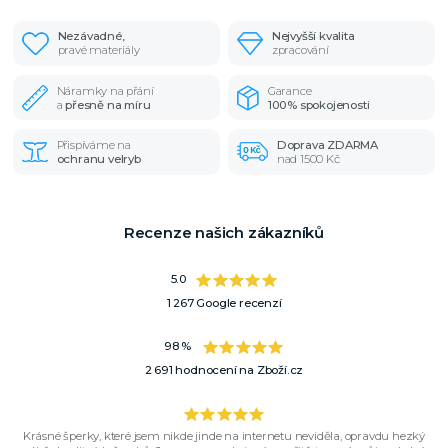
Nezávadné,
Nejvyšší kvalita
pravé materiály
zpracování
Náramky na přání
Garance
a
přesně na míru
100% spokojenosti
Přispíváme na
Doprava ZDARMA
ochranu velryb
nad 1500 Kč
Recenze našich zákazníků
5.0
1 267 Google recenzí
98 %
2 691 hodnocení na Zboží.cz
Krásné šperky, které jsem nikde jinde na internetu neviděla, opravdu hezký