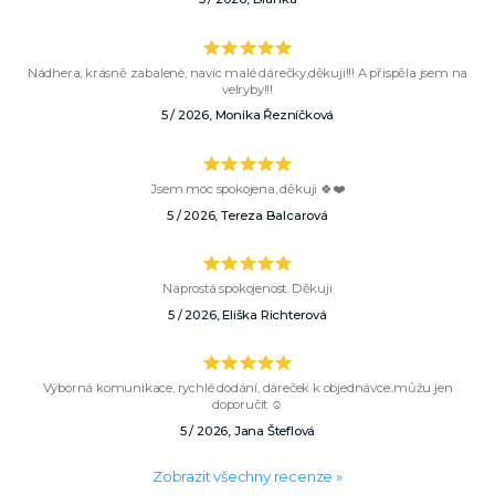
Nádhera, krásně zabalené, navíc malé dárečky,děkuji!!! A přispěla jsem na
velryby!!!
5 / 2026, Monika Řezníčková
Jsem moc spokojena, děkuji 🍀❤️
5 / 2026, Tereza Balcarová
Naprostá spokojenost. Děkuji
5 / 2026, Eliška Richterová
Výborná komunikace, rychlé dodání, dáreček k objednávce..můžu jen
doporučit ☺️
5 / 2026, Jana Šteflová
Zobrazit všechny recenze »