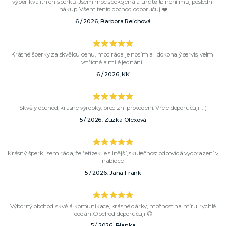
výběr kvalitních šperků. Jsem moc spokojená a určitě to není můj poslední
nákup. Všem tento obchod doporučuji❤️
6 / 2026, Barbora Reichová
Krásné šperky za skvělou cenu, moc ráda je nosím a i dokonalý servis, velmi
vstřícné a milé jednání...
6 / 2026, KK
Skvělý obchod, krásné výrobky, precizní provedení. Vřele doporučuji! :-)
5 / 2026, Zuzka Olexová
Krásný šperk, jsem ráda, že řetízek je silnější, skutečnost odpovídá vyobrazení v
nabídce.
5 / 2026, Jana Frank
Výborný obchod, skvělá komunikace, krásné dárky, možnost na míru, rychlé
dodání.Obchod doporučuji 😊
5 / 2026, Blanka