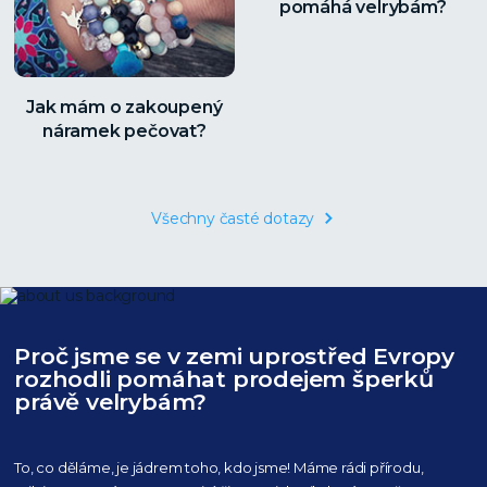
pomáhá velrybám?
Jak mám o zakoupený
náramek pečovat?
Všechny časté dotazy
Proč jsme se v zemi uprostřed Evropy
rozhodli pomáhat prodejem šperků
právě velrybám?
To, co děláme, je jádrem toho, kdo jsme! Máme rádi přírodu,