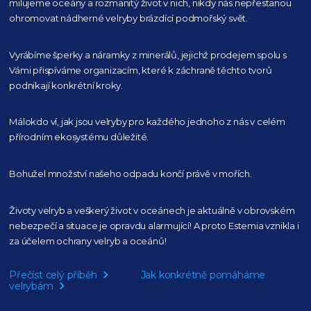
milujeme oceány
a rozmanitý život v nich, nikdy nás nepřestanou
ohromovat nádherné velryby
brázdící podmořský svět.
Vyrábíme šperky a náramky z minerálů, jejichž prodejem spolu s
Vámi přispíváme organizacím,
které k záchraně těchto tvorů
podnikají konkrétní kroky.
Málokdo ví, jak jsou velryby pro každého
jednoho z nás v celém
přírodním
ekosystému důležité.
Bohužel množství našeho
odpadu končí právě v mořích.
Životy velryb a veškerý život v oceánech je aktuálně
v obrovském
nebezpečí a situace je opravdu alarmující!
A proto Estemia vznikla i
za účelem ochrany velryb a oceánů!
Přečíst celý příběh
Jak konkrétně pomáháme
velrybám