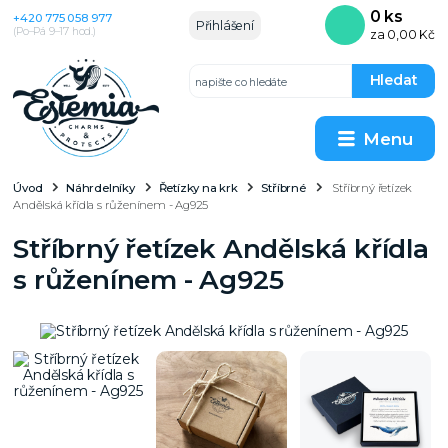
0
ks
+420 775 058 977
Přihlášení
(Po–Pá 9–17 hod.)
za
0,00 Kč
Hledat
Menu
Úvod
Náhrdelníky
Řetízky na krk
Stříbrné
Stříbrný řetízek
Andělská křídla s růženínem - Ag925
Stříbrný řetízek Andělská křídla
s růženínem - Ag925