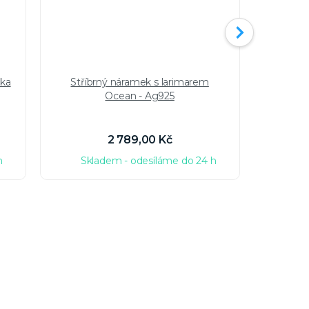
pka
Stříbrný náramek s larimarem
Stříb
Ocean - Ag925
2 789,00 Kč
h
Skladem - odesíláme do 24 h