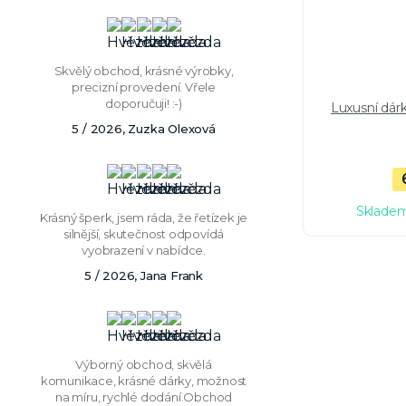
Skvělý obchod, krásné výrobky,
precizní provedení. Vřele
doporučuji! :-)
Luxusní dár
5 / 2026, Zuzka Olexová
Skladem
Krásný šperk, jsem ráda, že řetízek je
silnější, skutečnost odpovídá
vyobrazení v nabídce.
5 / 2026, Jana Frank
Výborný obchod, skvělá
komunikace, krásné dárky, možnost
na míru, rychlé dodání.Obchod