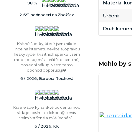
Materiál k
98 %
2 691 hodnocení na Zboží.cz
Určení
Druh kamen
Krásné šperky, které jsem nikde
jinde na internetu neviděla, opravdu
hezký výběr kvalitních šperků. Jsem
moc spokojená a určitě to není můj
Mohlo by s
poslední nákup. Všem tento
obchod doporučuji❤️
6 / 2026, Barbora Reichová
Krásné šperky za skvělou cenu, moc
ráda je nosím a i dokonalý servis,
velmi vstřícné a milé jednání...
6 / 2026, KK