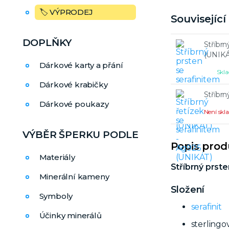
🏷️ VÝPRODEJ
Souvisejíc
DOPLŇKY
Stříbrn
(UNIKÁ
Dárkové karty a přání
Skla
Dárkové krabičky
Stříbrn
Dárkové poukazy
Není sk
VÝBĚR ŠPERKU PODLE
Popis pro
Materiály
Stříbrný prste
Minerální kameny
Složení
Symboly
serafinit
Účinky minerálů
sterlingo