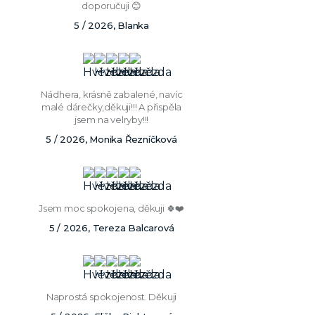
doporučuji 😊
5 / 2026, Blanka
Nádhera, krásně zabalené, navíc
malé dárečky,děkuji!!! A přispěla
jsem na velryby!!!
5 / 2026, Monika Řezníčková
Jsem moc spokojena, děkuji 🍀❤️
5 / 2026, Tereza Balcarová
Naprostá spokojenost. Děkuji