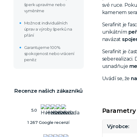
šperk upravíme nebo
své ruce. Poku
vyměníme
kamenem seraf
Možnost individuálních
Serafinit
je fasc
úprav a výroby šperků na
unikátním
peř
přání
navázat
spoje
Garantujeme 100%
Serafinit je č
spokojenost nebo vrácení
seberealizaci.
peněz
usnadňuje
me
Uvádí se, že
na
Recenze našich zákazníků
Parametry
5.0
1 267 Google recenzí
Výrobce