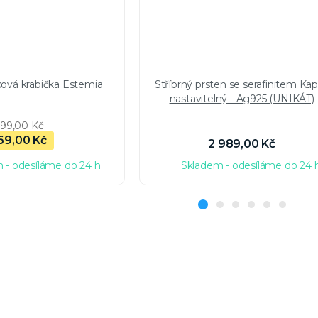
ková krabička Estemia
Stříbrný prsten se serafinitem Ka
nastavitelný - Ag925 (UNIKÁT)
99,00 Kč
69,00 Kč
2 989,00 Kč
 - odesíláme do 24 h
Skladem - odesíláme do 24 