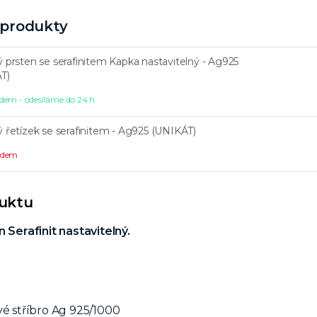
í produkty
ý prsten se serafinitem Kapka nastavitelný - Ag925
T)
dem - odesíláme do 24 h
ý řetízek se serafinitem - Ag925 (UNIKÁT)
ladem
duktu
n Serafinit nastavitelný.
vé stříbro Ag 925/1000