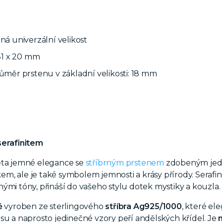
lná univerzální velikost
 31 x 20 mm
růměr prstenu v základní velikosti: 18 mm
serafinitem
ěta jemné elegance se
stříbrným prstenem
zdobeným jedi
, ale je také symbolem jemnosti a krásy přírody. Serafin
ými tóny, přináší do vašeho stylu dotek mystiky a kouzla.
ě
vyroben ze sterlingového
stříbra Ag925/1000
, které e
su a naprosto jedinečné vzory peří andělských křídel. Je