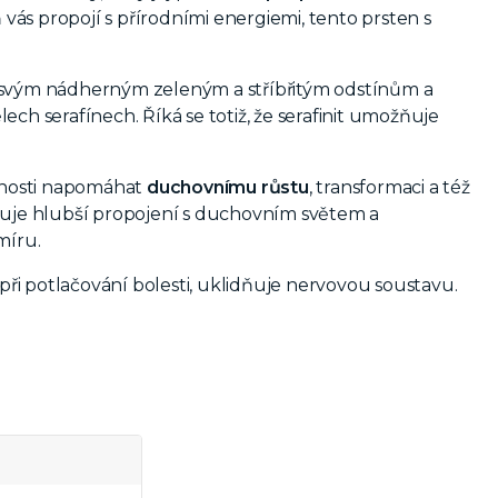
ás propojí s přírodními energiemi, tento prsten s
y svým nádherným zeleným a stříbřitým odstínům a
ech serafínech. Říká se totiž, že serafinit umožňuje
pnosti napomáhat
duchovnímu růstu
, transformaci a též
uje hlubší propojení s duchovním světem a
míru.
při potlačování bolesti, uklidňuje nervovou soustavu.