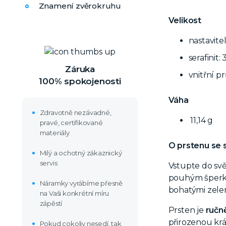
Znamení zvěrokruhu
Velikost
nastavite
serafinit:
Záruka
vnitřní p
100% spokojenosti
Váha
Zdravotně nezávadné,
11,14 g
pravé, certifikované
materiály
O prstenu se 
Milý a ochotný zákaznický
servis
Vstupte do sv
pouhým šperkem
Náramky vyrábíme přesně
bohatými zelen
na Vaši konkrétní míru
zápěstí
Prsten je
ručn
přirozenou krá
Pokud cokoliv nesedí, tak