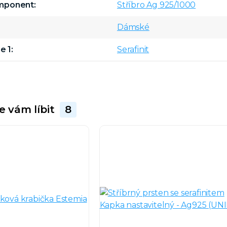
omponent
Stříbro Ag 925/1000
Dámské
e 1
Serafinit
e vám líbit
8