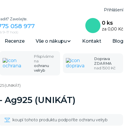
Přihlášení
adit? Zavolejte.
0
ks
775 058 977
za
0,00 Kč
 9–17 hod.)
Recenze
Vše o nákupu
Kontakt
Blog
Přispíváme
Doprava
na
ZDARMA
ochranu
nad 1500 Kč
velryb
925 (UNIKÁT)
ý - Ag925 (UNIKÁT)