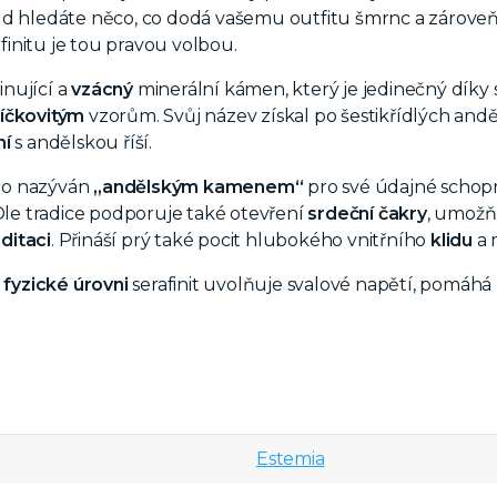
d hledáte něco, co dodá vašemu outfitu šmrnc a zároveň v
initu je tou pravou volbou.
inující a
vzácný
minerální kámen, který je jedinečný dík
íčkovitým
vzorům. Svůj název získal po šestikřídlých anděl
ní
s andělskou říší.
asto nazýván
„andělským kamenem“
pro své údajné scho
 Dle tradice podporuje také otevření
srdeční čakry
, umožň
ditaci
. Přináší prý také pocit hlubokého vnitřního
klidu
a 
 fyzické úrovni
serafinit uvolňuje svalové napětí, pomáhá 
Estemia