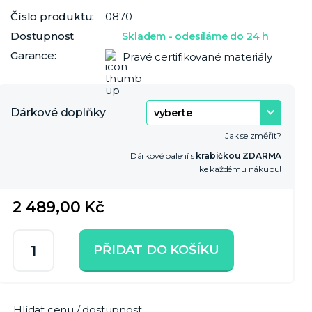
Číslo produktu:
0870
Dostupnost
Skladem - odesíláme do 24 h
Garance:
Pravé certifikované materiály
Dárkové doplňky
Jak se změřit?
Dárkové balení s
krabičkou ZDARMA
ke každému nákupu!
2 489,00 Kč
PŘIDAT DO KOŠÍKU
Hlídat cenu / dostupnost