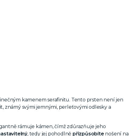
nečným kamenem serafinitu. Tento prsten není jen
it, známý svými jemnými, perleťovými odlesky a
legantně rámuje kámen, čímž zdůrazňuje jeho
nastavitelný
, tedy jej pohodlně
přizpůsobíte
nošení na