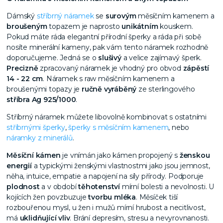
Dámský
stříbrný náramek
se
surovým
měsíčním kamenem a
broušeným
topazem je naprosto
unikátním
kouskem.
Pokud máte ráda elegantní přírodní šperky a ráda při sobě
nosíte minerální kameny, pak vám tento náramek rozhodně
doporučujeme. Jedná se o
slušivý
a velice zajímavý šperk.
Precizně
zpracovaný náramek je vhodný pro obvod
zápěstí
14 - 22 cm
. Náramek s raw měsíčním kamenem a
broušenými topazy je
ručně vyráběný
ze sterlingového
stříbra Ag 925/1000
.
Stříbrný náramek můžete libovolně kombinovat s ostatními
stříbrnými šperky
,
šperky s měsíčním kamenem
, nebo
náramky z minerálů
.
Měsíční kámen
je vnímán jako kámen propojený s
ženskou
energií
a typickými ženskými vlastnostmi jako jsou jemnost,
něha, intuice, empatie a napojení na síly přírody. Podporuje
plodnost
a v období
těhotenství
mírní bolesti a nevolnosti. U
kojících žen povzbuzuje
tvorbu mléka
. Měsíček tiší
rozbouřenou mysl, u žen i mužů mírní hrubost a necitlivost,
má
uklidňující vliv
. Brání depresím, stresu a nevyrovnanosti.