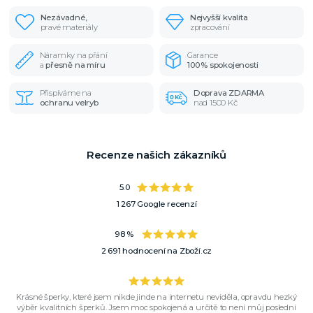
Nezávadné,
Nejvyšší kvalita
pravé materiály
zpracování
Náramky na přání
Garance
a
přesně na míru
100% spokojenosti
Přispíváme na
Doprava ZDARMA
ochranu velryb
nad 1500 Kč
Recenze našich zákazníků
5.0
1 267 Google recenzí
98 %
2 691 hodnocení na Zboží.cz
Krásné šperky, které jsem nikde jinde na internetu neviděla, opravdu hezký
výběr kvalitních šperků. Jsem moc spokojená a určitě to není můj poslední