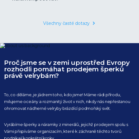
Všechny časté dotazy
Proč jsme se v zemi uprostřed Evropy
rozhodli pomáhat prodejem šperků
právě velrybám?
To, co děláme, je jádrem toho, kdo jsme! Máme rádi přírodu,
milujeme oceány
a rozmanitý život v nich, nikdy nás nepřestanou
ohromovat nádherné velryby
brázdící podmořský svět.
Vyrábíme šperky a náramky z minerálů, jejichž prodejem spolu s
Vámi přispíváme organizacím,
které k záchraně těchto tvorů
podnikají konkrétní kroky.