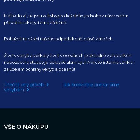
Málokdo ví, jak jsou velryby pro každého
jednoho z nás v celém
přírodním
ekosystému důležité.
Bohužel množství našeho
odpadu končí právě v mořích.
Životy velryb a veškerý život v oceánech je aktuálně
v obrovském
nebezpečí a situace je opravdu alarmující!
A proto Estemia vznikla i
za účelem ochrany velryb a oceánů!
Přečíst celý příběh
Jak konkrétně pomáháme
velrybám
VŠE O NÁKUPU