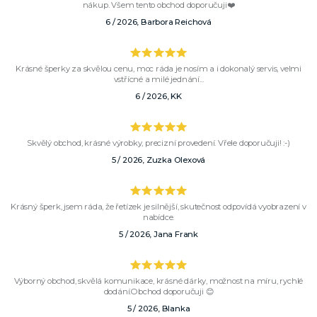
nákup. Všem tento obchod doporučuji❤️
6 / 2026, Barbora Reichová
Krásné šperky za skvělou cenu, moc ráda je nosím a i dokonalý servis, velmi
vstřícné a milé jednání...
6 / 2026, KK
Skvělý obchod, krásné výrobky, precizní provedení. Vřele doporučuji! :-)
5 / 2026, Zuzka Olexová
Krásný šperk, jsem ráda, že řetízek je silnější, skutečnost odpovídá vyobrazení v
nabídce.
5 / 2026, Jana Frank
Výborný obchod, skvělá komunikace, krásné dárky, možnost na míru, rychlé
dodání.Obchod doporučuji 😊
5 / 2026, Blanka