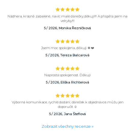
Nádhera, krásně zabalené, navíc malé dárečky,děkuji!!! A přispěla jsem na
velryby!!!
5 / 2026, Monika Řezníčková
Jsem moc spokojena, děkuji 🍀❤️
5 / 2026, Tereza Balcarová
Naprostá spokojenost. Děkuji
5 / 2026, Eliška Richterová
Výborná komunikace, rychlé dodání, dáreček k objednávce..můžu jen
doporučit ☺️
5 / 2026, Jana Šteflová
Zobrazit všechny recenze »