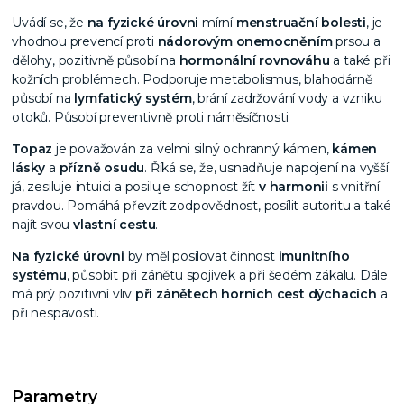
Uvádí se, že
na fyzické úrovni
mírní
menstruační bolesti
, je
vhodnou prevencí proti
nádorovým
onemocněním
prsou a
dělohy, pozitivně působí na
hormonální rovnováhu
a také při
kožních problémech. Podporuje metabolismus, blahodárně
působí na
lymfatický systém
, brání zadržování vody a vzniku
otoků. Působí preventivně proti náměsíčnosti.
Topaz
je považován za velmi silný ochranný kámen,
kámen
lásky
a
přízně osudu
. Říká se, že, usnadňuje napojení na vyšší
já, zesiluje intuici a posiluje schopnost žít
v harmonii
s vnitřní
pravdou. Pomáhá převzít zodpovědnost, posílit autoritu a také
najít svou
vlastní cestu
.
Na fyzické úrovni
by měl posilovat činnost
imunitního
systému
, působit při zánětu spojivek a při šedém zákalu. Dále
má prý pozitivní vliv
při zánětech horních cest dýchacích
a
při nespavosti.
Parametry