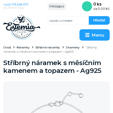
0
ks
+420 775 058 977
Přihlášení
(Po–Pá 9–17 hod.)
za
0,00 Kč
Hledat
Menu
Úvod
Náramky
Stříbrné náramky
S kameny
Stříbrný
náramek s měsíčním kamenem a topazem - Ag925
Stříbrný náramek s měsíčním
kamenem a topazem - Ag925