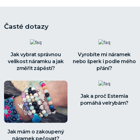
Časté dotazy
Jak vybrat správnou
Vyrobíte mi náramek
velikost náramku a jak
nebo šperk i podle mého
změřit zápěstí?
přání?
Jak a proč Estemia
pomáhá velrybám?
Jak mám o zakoupený
náramek pečovat?