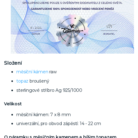
Složení
měsíční kámen
raw
topaz
broušený
sterlingové stříbro Ag 925/1000
Velikost
měsíční kámen: 7 x 8 mm
univerzální, pro obvod zápěstí: 14 - 22 cm
O náramku s měsíčním kamenem a bílým topazem