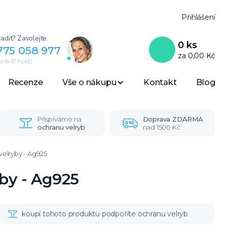
Přihlášení
adit? Zavolejte.
0
ks
775 058 977
za
0,00 Kč
 9–17 hod.)
Recenze
Vše o nákupu
Kontakt
Blog
Přispíváme na
Doprava ZDARMA
ochranu velryb
nad 1500 Kč
velryby - Ag925
yby - Ag925