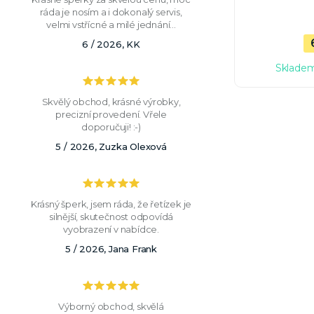
ráda je nosím a i dokonalý servis,
velmi vstřícné a milé jednání...
6 / 2026, KK
Skladem
Skvělý obchod, krásné výrobky,
precizní provedení. Vřele
doporučuji! :-)
5 / 2026, Zuzka Olexová
Krásný šperk, jsem ráda, že řetízek je
silnější, skutečnost odpovídá
vyobrazení v nabídce.
5 / 2026, Jana Frank
Výborný obchod, skvělá