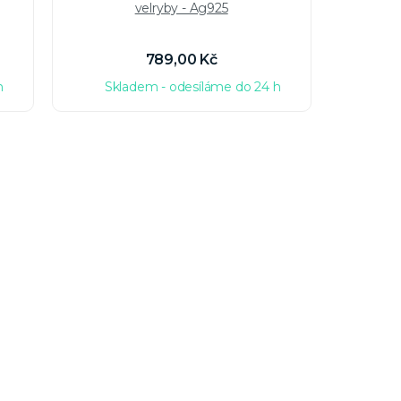
velryby - Ag925
789,00 Kč
h
Skladem - odesíláme do 24 h
Sk