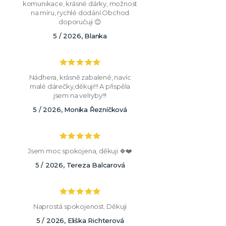
komunikace, krásné dárky, možnost
na míru, rychlé dodání.Obchod
doporučuji 😊
5 / 2026, Blanka
Nádhera, krásně zabalené, navíc
malé dárečky,děkuji!!! A přispěla
jsem na velryby!!!
5 / 2026, Monika Řezníčková
Jsem moc spokojena, děkuji 🍀❤️
5 / 2026, Tereza Balcarová
Naprostá spokojenost. Děkuji
5 / 2026, Eliška Richterová