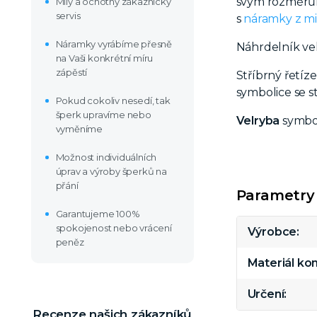
svým rozměrům
Milý a ochotný zákaznický
servis
s
náramky z mi
Náramky vyrábíme přesně
Náhrdelník ve
na Vaši konkrétní míru
zápěstí
Stříbrný řetíz
symbolice se 
Pokud cokoliv nesedí, tak
šperk upravíme nebo
Velryba
symbol
vyměníme
Možnost individuálních
úprav a výroby šperků na
přání
Parametry
Garantujeme 100%
spokojenost nebo vrácení
Výrobce
peněz
Materiál k
Určení
Recenze našich zákazníků