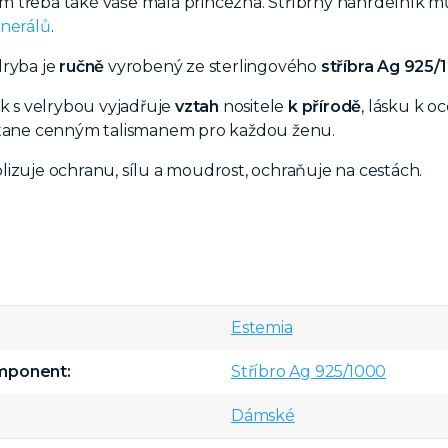
 třeba také vaše malá princezna. Stříbrný náhrdelník mů
nerálů
.
lryba je
ručně
vyrobený ze sterlingového
stříbra Ag 925/
ek s velrybou vyjadřuje
vztah
nositele
k přírodě
, lásku k 
stane cenným talismanem pro každou ženu.
izuje ochranu, sílu a moudrost, ochraňuje na cestách.
Estemia
omponent
Stříbro Ag 925/1000
Dámské