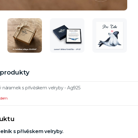
í produkty
ný náramek s přívěskem velryby - Ag925
ladem
duktu
elník s přívěskem velryby.