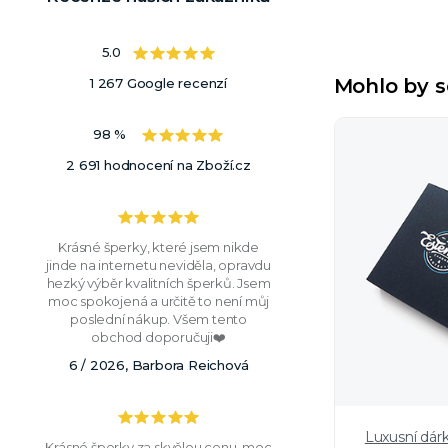
5.0
Mohlo by s
1 267 Google recenzí
98 %
2 691 hodnocení na Zboží.cz
Krásné šperky, které jsem nikde
jinde na internetu neviděla, opravdu
hezký výběr kvalitních šperků. Jsem
moc spokojená a určitě to není můj
poslední nákup. Všem tento
obchod doporučuji❤️
6 / 2026, Barbora Reichová
Luxusní dár
Krásné šperky za skvělou cenu, moc