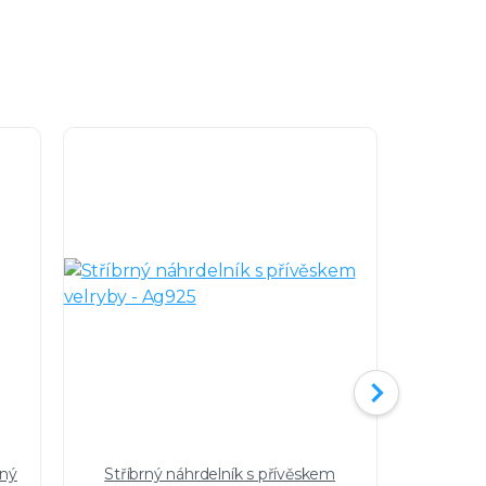
lný
Stříbrný náhrdelník s přívěskem
Stříbrné