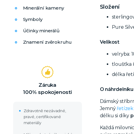
Složení
Minerální kameny
sterlingo
Symboly
Pure Silv
Účinky minerálů
Velikost
Znamení zvěrokruhu
velryba: 
tloušťka 
délka řet
Záruka
O náhrdelníku
100% spokojenosti
Dámský stříbr
Jemný
řetízek
Zdravotně nezávadné,
délku si díky
p
pravé, certifikované
materiály
Každá milovnic