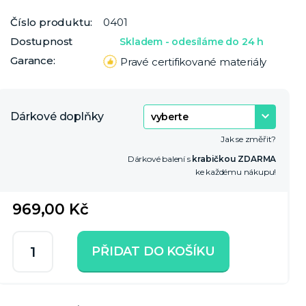
Číslo produktu:
0401
Dostupnost
Skladem - odesíláme do 24 h
Garance:
Pravé certifikované materiály
Dárkové doplňky
Jak se změřit?
Dárkové balení s
krabičkou ZDARMA
ke každému nákupu!
969,00 Kč
PŘIDAT DO KOŠÍKU