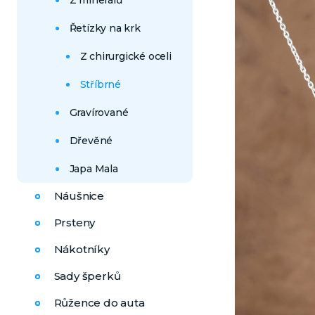
Z minerálů
Řetízky na krk
Z chirurgické oceli
Stříbrné
Gravírované
Dřevěné
Japa Mala
Náušnice
Prsteny
Nákotníky
Sady šperků
Růžence do auta