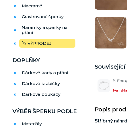
Macramé
Gravírované šperky
Náramky a šperky na
přání
🏷️ VÝPRODEJ
DOPLŇKY
Souvisejíc
Dárkové karty a přání
Stříbr
Dárkové krabičky
Není sk
Dárkové poukazy
Popis pro
VÝBĚR ŠPERKU PODLE
Stříbrný náhrd
Materiály