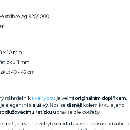
vé stříbro Ag 925/1000
er
18 x 10 mm
řetízku: 1 mm
ízku: 40 - 45 cm
ný náhrdelník
s velrybou
je velmi
originálním
doplňkem
.
je elegantní a
slušivý
. Nosí se
těsněji
kolem krku a jeho
rodlužovacímu řetízku
upravíte dle potřeby.
e moří, oceánů a velryb se ráda takovou krásou odzobí. Te