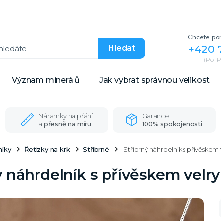
Chcete por
+420 
Hledat
(Po–Pá
Význam minerálů
Jak vybrat správnou velikost
Náramky na přání
Garance
a
přesně na míru
100% spokojenosti
níky
Řetízky na krk
Stříbrné
Stříbrný náhrdelník s přívěskem 
ý náhrdelník s přívěskem velr