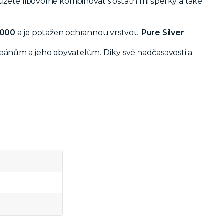
žete libovolně kombinovat s ostatními šperky a také
1000
a je potažen ochrannou vrstvou
Pure Silver
.
oceánům a jeho obyvatelům. Díky své nadčasovosti a