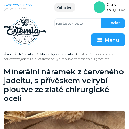
0
ks
+420 775 058 977
Přihlášení
(Po–Pá 9–17 hod.)
za
0,00 Kč
Hledat
Menu
Úvod
Náramky
Náramky z minerálů
Minerální náramek z
červeného jadeitu, s přívěskem velrybí ploutve ze zlaté chirurgické oceli
Minerální náramek z červeného
jadeitu, s přívěskem velrybí
ploutve ze zlaté chirurgické
oceli