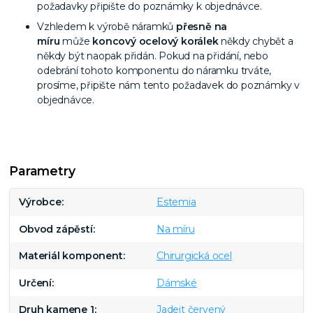
požadavky připište do poznámky k objednávce.
Vzhledem k výrobě náramků
přesně na
míru
může
k
oncový ocelový korálek
někdy chybět a
někdy být naopak přidán. Pokud na přidání, nebo
odebrání tohoto komponentu do náramku trváte,
prosíme, připište nám tento požadavek do poznámky v
objednávce.
Parametry
Výrobce
Estemia
Obvod zápěstí
Na míru
Materiál komponent
Chirurgická ocel
Určení
Dámské
Druh kamene 1
Jadeit červený