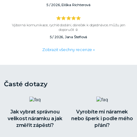
5 / 2026, Eliška Richterová
Výborná komunikace, rychlé dodání, dáreček k objednávce..můžu jen
doporučit ☺️
5 / 2026, Jana Šteflová
Zobrazit všechny recenze »
Časté dotazy
Jak vybrat správnou
Vyrobíte mi náramek
velikost náramku a jak
nebo šperk i podle mého
změřit zápěstí?
přání?