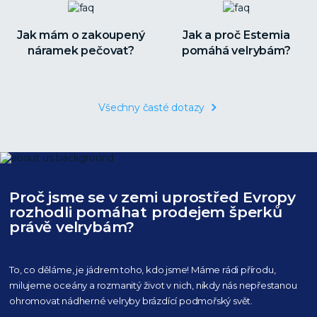
Jak mám o zakoupený
Jak a proč Estemia
náramek pečovat?
pomáhá velrybám?
Všechny časté dotazy
Proč jsme se v zemi uprostřed Evropy
rozhodli pomáhat prodejem šperků
právě velrybám?
To, co děláme, je jádrem toho, kdo jsme! Máme rádi přírodu,
milujeme oceány
a rozmanitý život v nich, nikdy nás nepřestanou
ohromovat nádherné velryby
brázdící podmořský svět.