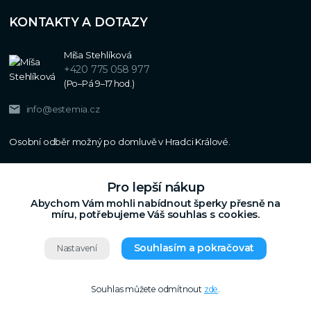
KONTAKTY A DOTAZY
Míša Stehlíková
+420 775 058 977
(Po–Pá 9–17 hod.)
info@estemia.cz
Pro lepší nákup
Abychom Vám mohli nabídnout šperky přesně na
míru, potřebujeme Váš souhlas s cookies.
Souhlasím a pokračovat
Nastavení
Copyright © 2024
Estemia.cz
,
Grafický návrh,
Všechna práva vyhrazena.
UX a SEO
Souhlas můžete odmítnout
zde
.