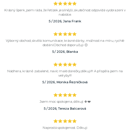
Krásný šperk, jsem ráda, že řetízek je silnější, skutečnost odpovídá vyobrazení v
nabídce.
5 / 2026, Jana Frank
Výborný obchod, skvělá komunikace, krásné dárky, možnost na míru, rychlé
dodání.Obchod doporučuji 😊
5 / 2026, Blanka
Nádhera, krásně zabalené, navíc malé dárečky,děkuji!!! A přispěla jsem na
velryby!!!
5 / 2026, Monika Řezníčková
Jsem moc spokojena, děkuji 🍀❤️
5 / 2026, Tereza Balcarová
Naprostá spokojenost. Děkuji