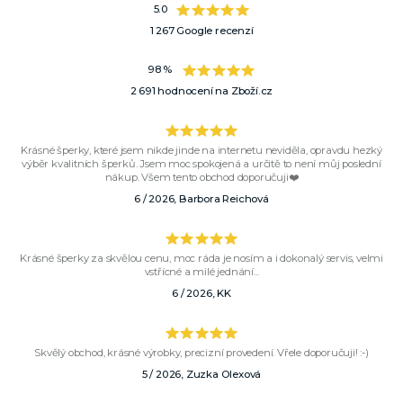
5.0
1 267 Google recenzí
98 %
2 691 hodnocení na Zboží.cz
Krásné šperky, které jsem nikde jinde na internetu neviděla, opravdu hezký
výběr kvalitních šperků. Jsem moc spokojená a určitě to není můj poslední
nákup. Všem tento obchod doporučuji❤️
6 / 2026, Barbora Reichová
Krásné šperky za skvělou cenu, moc ráda je nosím a i dokonalý servis, velmi
vstřícné a milé jednání...
6 / 2026, KK
Skvělý obchod, krásné výrobky, precizní provedení. Vřele doporučuji! :-)
5 / 2026, Zuzka Olexová