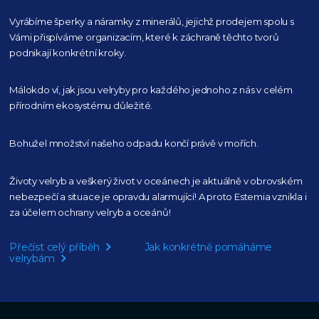
Vyrábíme šperky a náramky z minerálů, jejichž prodejem spolu s
Vámi přispíváme organizacím,
které k záchraně těchto tvorů
podnikají konkrétní kroky.
Málokdo ví, jak jsou velryby pro každého
jednoho z nás v celém
přírodním
ekosystému důležité.
Bohužel množství našeho
odpadu končí právě v mořích.
Životy velryb a veškerý život v oceánech je aktuálně
v obrovském
nebezpečí a situace je opravdu alarmující!
A proto Estemia vznikla i
za účelem ochrany velryb a oceánů!
Přečíst celý příběh
Jak konkrétně pomáháme
velrybám