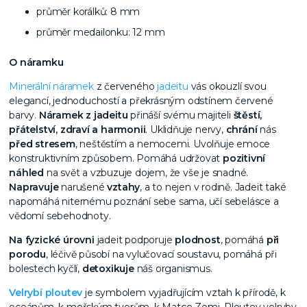
průměr korálků: 8 mm
průměr medailonku: 12 mm
O náramku
Minerální náramek
z červeného
jadeitu
vás okouzlí svou
elegancí, jednoduchostí a překrásným odstínem červené
barvy.
Náramek z jadeitu
přináší svému majiteli
štěstí,
přátelství, zdraví a harmonii
. Uklidňuje nervy,
chrání
nás
před stresem
, neštěstím a nemocemi. Uvolňuje emoce
konstruktivním způsobem. Pomáhá udržovat
pozitivní
náhled
na svět a vzbuzuje dojem, že vše je snadné.
Napravuje
narušené
vztahy
, a to nejen v rodině. Jadeit také
napomáhá niternému poznání sebe sama, učí sebelásce a
vědomí sebehodnoty.
Na fyzické úrovni
jadeit podporuje
plodnost
, pomáhá
při
porodu
, léčivě působí na vylučovací soustavu, pomáhá při
bolestech kyčlí,
detoxikuje
náš organismus.
Velrybí ploutev
je symbolem vyjadřujícím vztah k přírodě, k
oceánům, k mořským tvorům, k Matce Zemi. Ploutev velryby