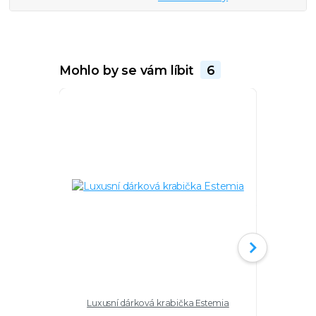
Mohlo by se vám líbit
6
Luxusní dárková krabička Estemia
Šňůrkový
perla