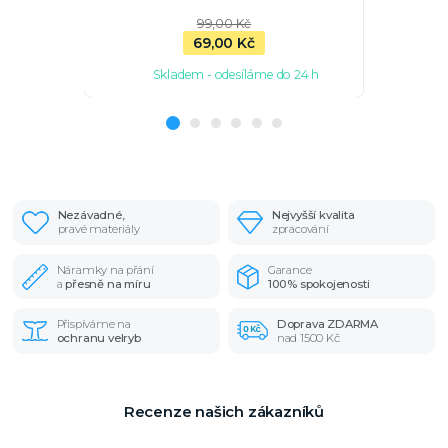
99,00 Kč
69,00 Kč
Skladem - odesíláme do 24 h
Sk
Nezávadné,
Nejvyšší kvalita
pravé materiály
zpracování
Náramky na přání
Garance
a
přesně na míru
100% spokojenosti
Přispíváme na
Doprava ZDARMA
ochranu velryb
nad 1500 Kč
Recenze našich zákazníků