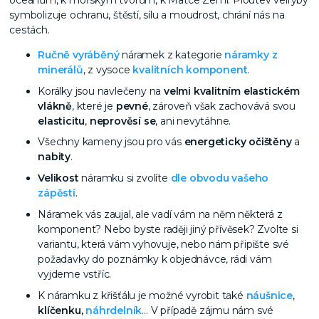
symbolizuje ochranu, štěstí, sílu a moudrost, chrání nás na
cestách.
Ručně vyráběný
náramek z kategorie
náramky z
minerálů
, z vysoce
kvalitních komponent
.
Korálky jsou navlečeny na
velmi kvalitním elastickém
vlákně
, které je
pevné
, zároveň však zachovává svou
elasticitu
,
neprověsí se
, ani nevytáhne.
Všechny kameny jsou pro vás
energeticky očištěny
a
nabity
.
Velikost
náramku si zvolíte
dle obvodu vašeho
zápěstí
.
Náramek vás zaujal, ale vadí vám na něm některá z
komponent? Nebo byste raději jiný přívěsek? Zvolte si
variantu, která vám vyhovuje, nebo nám připište své
požadavky do poznámky k objednávce, rádi vám
vyjdeme vstříc.
K náramku z křišťálu je možné vyrobit také
náušnice
,
klíčenku,
náhrdelník
… V případě zájmu nám své