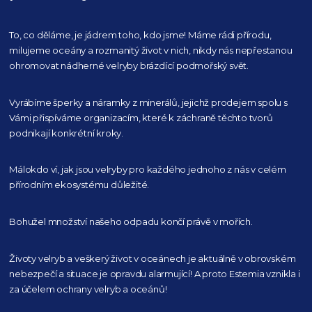
To, co děláme, je jádrem toho, kdo jsme! Máme rádi přírodu,
milujeme oceány
a rozmanitý život v nich, nikdy nás nepřestanou
ohromovat nádherné velryby
brázdící podmořský svět.
Vyrábíme šperky a náramky z minerálů, jejichž prodejem spolu s
Vámi přispíváme organizacím,
které k záchraně těchto tvorů
podnikají konkrétní kroky.
Málokdo ví, jak jsou velryby pro každého
jednoho z nás v celém
přírodním
ekosystému důležité.
Bohužel množství našeho
odpadu končí právě v mořích.
Životy velryb a veškerý život v oceánech je aktuálně
v obrovském
nebezpečí a situace je opravdu alarmující!
A proto Estemia vznikla i
za účelem ochrany velryb a oceánů!