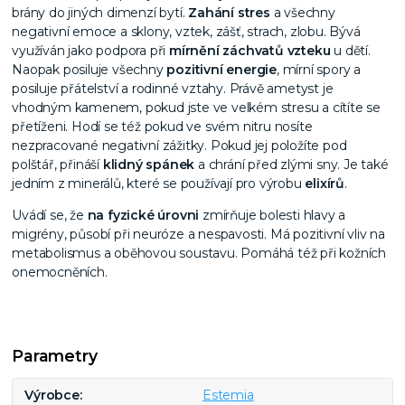
brány do jiných dimenzí bytí.
Zahání stres
a všechny
negativní emoce a sklony, vztek, zášť, strach, zlobu. Bývá
využíván jako podpora při
mírnění záchvatů vzteku
u dětí.
Naopak posiluje všechny
pozitivní energie
, mírní spory a
posiluje přátelství a rodinné vztahy. Právě ametyst je
vhodným kamenem, pokud jste ve velkém stresu a cítíte se
přetíženi. Hodí se též pokud ve svém nitru nosíte
nezpracované negativní zážitky. Pokud jej položíte pod
polštář, přináší
klidný spánek
a chrání před zlými sny. Je také
jedním z minerálů, které se používají pro výrobu
elixírů
.
Uvádí se, že
na fyzické úrovni
zmírňuje bolesti hlavy a
migrény, působí při neuróze a nespavosti. Má pozitivní vliv na
metabolismus a oběhovou soustavu. Pomáhá též při kožních
onemocněních.
Parametry
Výrobce
Estemia