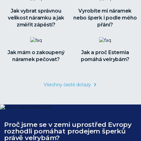
Jak vybrat správnou
Vyrobíte mi náramek
velikost náramku a jak
nebo šperk i podle mého
změřit zápěstí?
přání?
Jak mám o zakoupený
Jak a proč Estemia
náramek pečovat?
pomáhá velrybám?
Všechny časté dotazy
Proč jsme se v zemi uprostřed Evropy
rozhodli pomáhat prodejem šperků
právě velrybám?