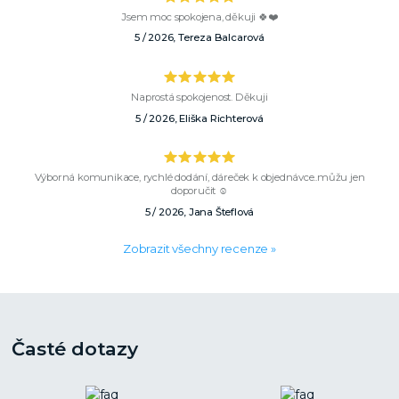
Jsem moc spokojena, děkuji 🍀❤️
5 / 2026, Tereza Balcarová
Naprostá spokojenost. Děkuji
5 / 2026, Eliška Richterová
Výborná komunikace, rychlé dodání, dáreček k objednávce..můžu jen
doporučit ☺️
5 / 2026, Jana Šteflová
Zobrazit všechny recenze »
Časté dotazy