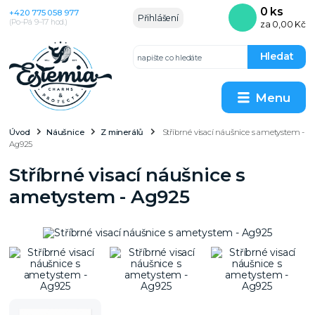
0
ks
+420 775 058 977
Přihlášení
(Po–Pá 9–17 hod.)
za
0,00 Kč
Hledat
Menu
Úvod
Náušnice
Z minerálů
Stříbrné visací náušnice s ametystem -
Ag925
Stříbrné visací náušnice s
ametystem - Ag925