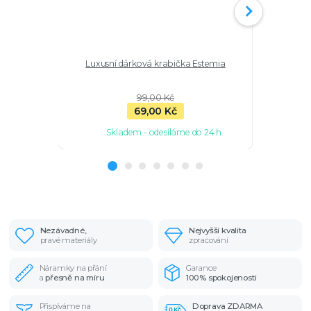
Luxusní dárková krabička Estemia
Stříbrný p
99,00 Kč
69,00 Kč
Skladem - odesíláme do 24 h
Sk
Nezávadné,
Nejvyšší kvalita
pravé materiály
zpracování
Náramky na přání
Garance
a
přesně na míru
100% spokojenosti
Přispíváme na
Doprava ZDARMA