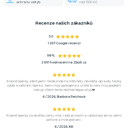
ochranu velryb
nad 1500 Kč
Recenze našich zákazníků
5.0
1 267 Google recenzí
98 %
2 691 hodnocení na Zboží.cz
Krásné šperky, které jsem nikde jinde na internetu neviděla, opravdu hezký
výběr kvalitních šperků. Jsem moc spokojená a určitě to není můj poslední
nákup. Všem tento obchod doporučuji❤️
6 / 2026, Barbora Reichová
Krásné šperky za skvělou cenu, moc ráda je nosím a i dokonalý servis, velmi
vstřícné a milé jednání...
6 / 2026, KK