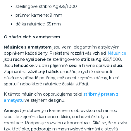
sterlingové stříbro Ag925/1000
průměr kamene: 9 mm
délka náušnice: 35 mm
O náušnicích s ametystem
Náušnice s ametystem
jsou velmi elegantním a stylovým
doplňkem každé ženy. Překrásně rozzáří váš vzhled.
Náušnice
jsou
ručně vyráběné
ze sterlingového
stříbra Ag
925/1000.
Jsou
lehoučké
, v uchu příjemně
sedí
a hlavně opravdu
sluší
.
Zapínání na
závěsný háček
umožňuje rychlé odepnutí
náušnic v případě potřeby, což ocení zejména dámy, které
sportují, nebo které náušnice častěji střídají.
K těmto náušnicím doporučujeme také
stříbrný prsten z
ametystu
ve stejném designu.
Ametyst
je oblíbeným kamenem s obrovskou ochrannou
silou. Je zejména kamenem klidu, duchovní čistoty a
meditace. Podporuje rozvahu a koncentraci. Říká se, že otevírá
tzv. třetí oko, podporuje mimosmyslové vnímání a otevírá