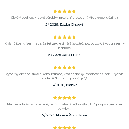
Skvělý obchod, krásné výrobky, precizní provedení. Vřele doporučuji! :-)
5 / 2026, Zuzka Olexová
Krásný šperk, jsem ráda, že řetízek je silnější, skutečnost odpovídá vyobrazení v
nabídce.
5 / 2026, Jana Frank
Výborný obchod, skvělá komunikace, krásné dárky, možnost na míru, rychlé
dodání.Obchod doporučuji 😊
5 / 2026, Blanka
Nádhera, krásně zabalené, navíc malé dárečky,děkuji!!! A přispěla jsem na
velryby!!!
5 / 2026, Monika Řezníčková