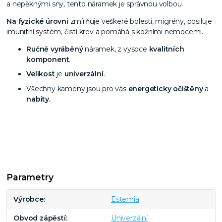
a nepěknými sny, tento náramek je správnou volbou.
Na fyzické úrovni
zmírňuje veškeré bolesti, migrény, posiluje
imunitní systém, čistí krev a pomáhá s kožními nemocemi.
Ručně vyráběný
náramek, z vysoce
kvalitních
komponent
.
Velikost
je
univerzální
.
Všechny kameny jsou pro vás
energeticky očištěny
a
nabity.
Parametry
Výrobce
Estemia
Obvod zápěstí
Univerzální