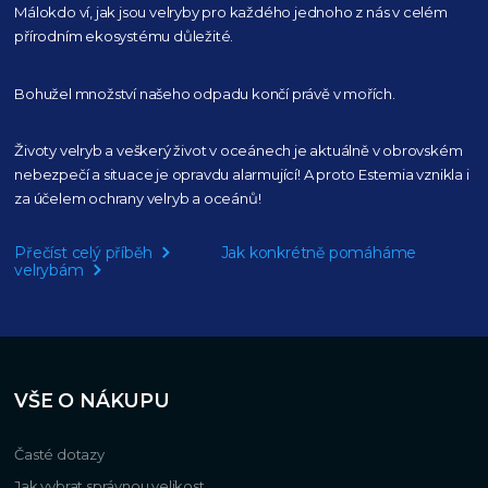
Málokdo ví, jak jsou velryby pro každého
jednoho z nás v celém
přírodním
ekosystému důležité.
Bohužel množství našeho
odpadu končí právě v mořích.
Životy velryb a veškerý život v oceánech je aktuálně
v obrovském
nebezpečí a situace je opravdu alarmující!
A proto Estemia vznikla i
za účelem ochrany velryb a oceánů!
Přečíst celý příběh
Jak konkrétně pomáháme
velrybám
VŠE O NÁKUPU
Časté dotazy
Jak vybrat správnou velikost