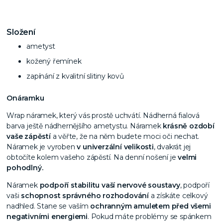
Složení
ametyst
kožený řemínek
zapínání z kvalitní slitiny kovů
O
náramku
Wrap náramek, který vás prostě uchvátí. Nádherná fialová
barva ještě nádhernějšího ametystu. Náramek
krásně ozdobí
vaše zápěstí
a věřte, že na něm budete moci oči nechat.
Náramek je vyroben
v univerzální velikosti
, dvakrát jej
obtočíte kolem vašeho zápěstí. Na denní nošení je
velmi
pohodlný.
Náramek
podpoří stabilitu vaší nervové soustavy
, podpoří
vaši
schopnost správného rozhodování
a získáte celkový
nadhled. Stane se vaším
ochranným amuletem před všemi
negativními energiemi
. Pokud máte problémy se spánkem