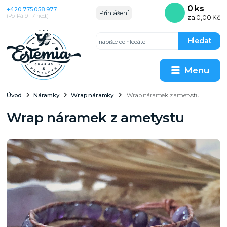
0
ks
+420 775 058 977
Přihlášení
(Po–Pá 9–17 hod.)
za
0,00 Kč
Hledat
Menu
Úvod
Náramky
Wrap náramky
Wrap náramek z ametystu
Wrap náramek z ametystu