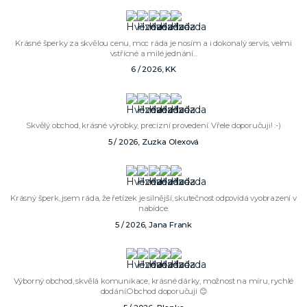
Krásné šperky za skvělou cenu, moc ráda je nosím a i dokonalý servis, velmi
vstřícné a milé jednání...
6 / 2026, KK
Skvělý obchod, krásné výrobky, precizní provedení. Vřele doporučuji! :-)
5 / 2026, Zuzka Olexová
Krásný šperk, jsem ráda, že řetízek je silnější, skutečnost odpovídá vyobrazení v
nabídce.
5 / 2026, Jana Frank
Výborný obchod, skvělá komunikace, krásné dárky, možnost na míru, rychlé
dodání.Obchod doporučuji 😊