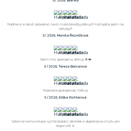
5 / 2026, Blanka
Nádhera, krásně zabalené, navíc malé dárečky,děkuji!!! A přispěla jsem na
velryby!!!
5 / 2026, Monika Řezníčková
Jsem moc spokojena, děkuji 🍀❤️
5 / 2026, Tereza Balcarová
Naprostá spokojenost. Děkuji
5 / 2026, Eliška Richterová
Výborná komunikace, rychlé dodání, dáreček k objednávce..můžu jen
doporučit ☺️