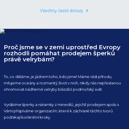
Všechny časté dotazy
Proč jsme se v zemi uprostřed Evropy
rozhodli pomáhat prodejem šperků
právě velrybám?
To, co děláme, je jádrem toho, kdo jsme! Máme rádi přírodu,
milujeme oceány
a rozmanitý život v nich, nikdy nás nepřestanou
ohromovat nádherné velryby
brázdící podmořský svět.
Vyrábíme šperky a náramky z minerálů, jejichž prodejem spolu s
Vámi přispíváme organizacím,
které k záchraně těchto tvorů
podnikají konkrétní kroky.