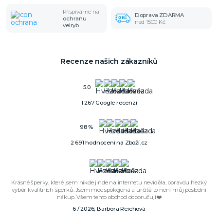
Přispíváme na
Doprava ZDARMA
ochranu
nad 1500 Kč
velryb
Recenze našich zákazníků
5.0
1 267 Google recenzí
98 %
2 691 hodnocení na Zboží.cz
Krásné šperky, které jsem nikde jinde na internetu neviděla, opravdu hezký
výběr kvalitních šperků. Jsem moc spokojená a určitě to není můj poslední
nákup. Všem tento obchod doporučuji❤️
6 / 2026, Barbora Reichová