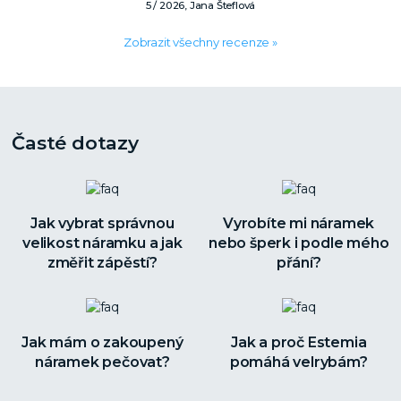
5 / 2026, Jana Šteflová
Zobrazit všechny recenze »
Časté dotazy
Jak vybrat správnou
Vyrobíte mi náramek
velikost náramku a jak
nebo šperk i podle mého
změřit zápěstí?
přání?
Jak mám o zakoupený
Jak a proč Estemia
náramek pečovat?
pomáhá velrybám?