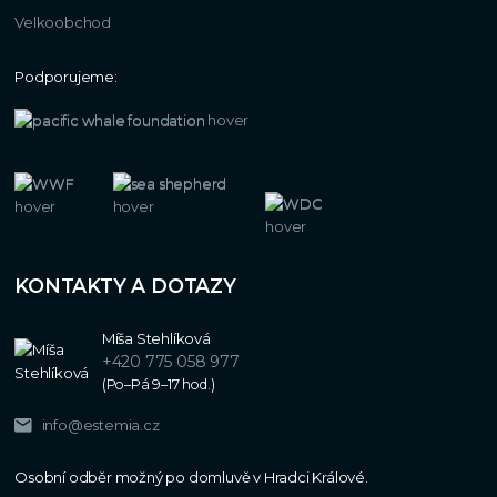
Velkoobchod
Podporujeme:
KONTAKTY A DOTAZY
Míša Stehlíková
+420 775 058 977
(Po–Pá 9–17 hod.)
info@estemia.cz