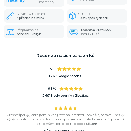
zpracování
materiály
Náramky na přání
Garance
a
přesně na míru
100% spokojenosti
Přispíváme na
Doprava ZDARMA
ochranu velryb
nad 1500 Kč
Recenze našich zákazníků
5.0
1 267 Google recenzí
98 %
2 691 hodnocení na Zboží.cz
Krásné šperky, které jsem nikde jinde na internetu neviděla, opravdu hezký
výběr kvalitních šperků. Jsem moc spokojená a určitě to není můj poslední
nákup. Všem tento obchod doporučuji❤️
6 / 2026, Barbora Reichová