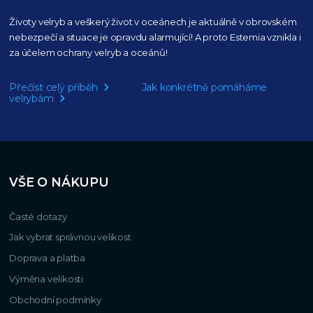
Životy velryb a veškerý život v oceánech je aktuálně
v obrovském
nebezpečí a situace je opravdu alarmující!
A proto Estemia vznikla i
za účelem ochrany velryb a oceánů!
Přečíst celý příběh
Jak konkrétně pomáháme
velrybám
VŠE O NÁKUPU
Časté dotazy
Jak vybrat správnou velikost
Doprava a platba
Výměna velikosti
Obchodní podmínky