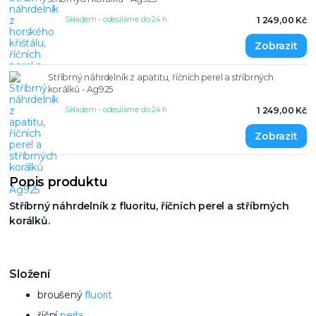
Skladem - odesíláme do 24 h
1 249,00 Kč
Stříbrný náhrdelník z apatitu, říčních perel a stříbrných
korálků - Ag925
Skladem - odesíláme do 24 h
1 249,00 Kč
Popis produktu
Stříbrný náhrdelník z fluoritu, říčních perel a stříbrných
korálků.
Složení
broušený
fluorit
říční
perla