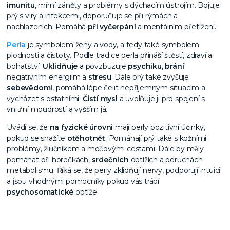
imunitu
, mírní záněty a problémy s dýchacím ústrojím. Bojuje
prý s viry a infekcemi, doporučuje se
při rýmách
a
nachlazeních. Pomáhá
při vyčerpání
a
mentálním přetížení.
Perla
je symbolem ženy a vody, a tedy také symbolem
plodnosti a čistoty. Podle tradice perla přináší štěstí, zdraví a
bohatství.
Uklidňuje
a povzbuzuje
psychiku
,
brání
negativním energiím a
stresu
. Dále prý také zvyšuje
sebevědomí
, pomáhá lépe čelit nepříjemným situacím a
vycházet s ostatními.
Čistí mysl
a uvolňuje ji pro spojení s
vnitřní moudrostí a vyšším já.
Uvádí se, že
na fyzické úrovni
mají perly pozitivní účinky,
pokud se snažíte
otěhotnět
. Pomáhají prý také s kožními
problémy, žlučníkem a močovými cestami. Dále by měly
pomáhat při horečkách,
srdečních
obtížích a poruchách
metabolismu. Říká se, že perly zklidňují nervy, podporují intuici
a jsou vhodnými pomocníky pokud vás trápí
psychosomatické
obtíže.