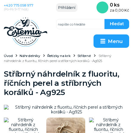
0
ks
+420 775 058 977
Přihlášení
(Po–Pá 9–17 hod.)
za
0,00 Kč
Hledat
Menu
Úvod
Náhrdelníky
Řetízky na krk
Stříbrné
Stříbrný
náhrdelník z fluoritu, říčních perel a stříbrných korálků - Ag925
Stříbrný náhrdelník z fluoritu,
říčních perel a stříbrných
korálků - Ag925