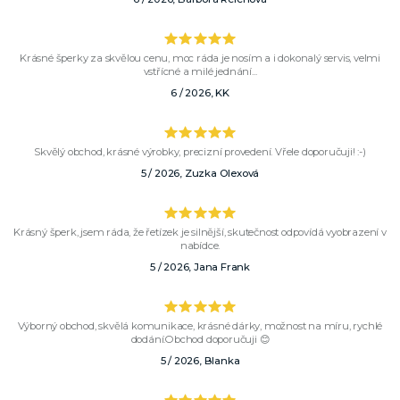
Krásné šperky za skvělou cenu, moc ráda je nosím a i dokonalý servis, velmi
vstřícné a milé jednání...
6 / 2026, KK
Skvělý obchod, krásné výrobky, precizní provedení. Vřele doporučuji! :-)
5 / 2026, Zuzka Olexová
Krásný šperk, jsem ráda, že řetízek je silnější, skutečnost odpovídá vyobrazení v
nabídce.
5 / 2026, Jana Frank
Výborný obchod, skvělá komunikace, krásné dárky, možnost na míru, rychlé
dodání.Obchod doporučuji 😊
5 / 2026, Blanka