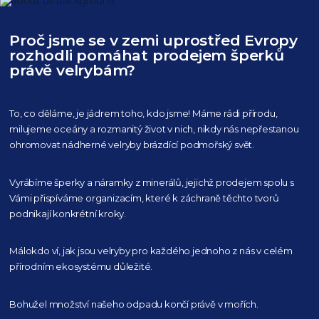
Proč jsme se v zemi uprostřed Evropy
rozhodli pomáhat prodejem šperků
právě velrybám?
To, co děláme, je jádrem toho, kdo jsme! Máme rádi přírodu,
milujeme oceány
a rozmanitý život v nich, nikdy nás nepřestanou
ohromovat nádherné velryby
brázdící podmořský svět.
Vyrábíme šperky a náramky z minerálů, jejichž prodejem spolu s
Vámi přispíváme organizacím,
které k záchraně těchto tvorů
podnikají konkrétní kroky.
Málokdo ví, jak jsou velryby pro každého
jednoho z nás v celém
přírodním
ekosystému důležité.
Bohužel množství našeho
odpadu končí právě v mořích.