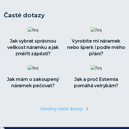
Časté dotazy
Jak vybrat správnou
Vyrobíte mi náramek
velikost náramku a jak
nebo šperk i podle mého
změřit zápěstí?
přání?
Jak mám o zakoupený
Jak a proč Estemia
náramek pečovat?
pomáhá velrybám?
Všechny časté dotazy