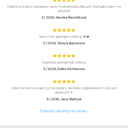
Nádhera, krásně zabalené, navíc malé dárečky,děkuji!!! A přispěla jsem na
velryby!!!
5 / 2026, Monika Řezníčková
Jsem moc spokojena, děkuji 🍀❤️
5 / 2026, Tereza Balcarová
Naprostá spokojenost. Děkuji
5 / 2026, Eliška Richterová
Výborná komunikace, rychlé dodání, dáreček k objednávce..můžu jen
doporučit ☺️
5 / 2026, Jana Šteflová
Zobrazit všechny recenze »