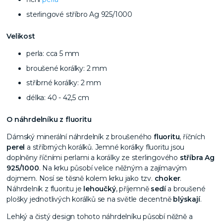
sterlingové stříbro Ag 925/1000
Velikost
perla: cca 5 mm
broušené korálky: 2 mm
stříbrné korálky: 2 mm
délka: 40 - 42,5 cm
O náhrdelníku z fluoritu
Dámský minerální náhrdelník z broušeného
fluoritu
, říčních
perel
a stříbrných korálků. Jemné korálky fluoritu jsou
doplněny říčními perlami a korálky ze sterlingového
stříbra Ag
925/1000
. Na krku působí velice něžným a zajímavým
dojmem. Nosí se těsně kolem krku jako tzv.
choker
.
Náhrdelník z fluoritu je
lehoučký
, příjemně
sedí
a broušené
plošky jednotlivých korálků se na světle decentně
blýskají
.
Lehký a čistý design tohoto náhrdelníku působí něžně a