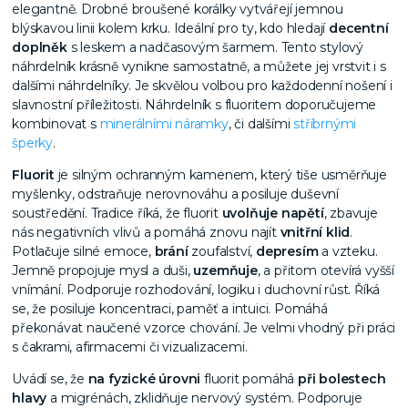
elegantně. Drobné broušené korálky vytvářejí jemnou
blýskavou linii kolem krku. Ideální pro ty, kdo hledají
decentní
doplněk
s leskem a nadčasovým šarmem. Tento stylový
náhrdelník krásně vynikne samostatně, a můžete jej vrstvit i s
dalšími náhrdelníky. Je skvělou volbou pro každodenní nošení i
slavnostní příležitosti. Náhrdelník s fluoritem doporučujeme
kombinovat s
minerálními náramky
, či dalšími
stříbrnými
šperky
.
Fluorit
je
silným ochranným kamenem
, který tiše usměrňuje
myšlenky, odstraňuje nerovnováhu a posiluje duševní
soustředění. Tradice říká, že fluorit
uvolňuje napětí
, zbavuje
nás negativních vlivů a pomáhá znovu najít
vnitřní klid
.
Potlačuje silné emoce,
brání
zoufalství,
depresím
a vzteku.
Jemně propojuje mysl a duši,
uzemňuje
, a přitom otevírá vyšší
vnímání. Podporuje rozhodování, logiku i duchovní růst. Říká
se, že posiluje
koncentraci, paměť
a intuici. Pomáhá
překonávat naučené
vzorce chování
. Je velmi vhodný při práci
s čakrami, afirmacemi či vizualizacemi.
Uvádí se, že
na fyzické úrovni
fluorit pomáhá
při
bolestech
hlavy
a migrénách
, zklidňuje nervový systém. Podporuje