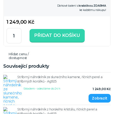
Dárkové balení s
krabičkou ZDARMA
ke každému nákupu!
1 249,00 Kč
PŘIDAT DO KOŠÍKU
Hlídat cenu /
dostupnost
Související produkty
Stříbrný náhrdelník ze slunečního kamene, říčních perel a
stříbrných korálků - Ag925
Skladem - odesíláme do 24 h
1 249,00 Kč
Stříbrný náhrdelník z horského křišťálu, říčních perel a
stříbrných korálků - Ag925