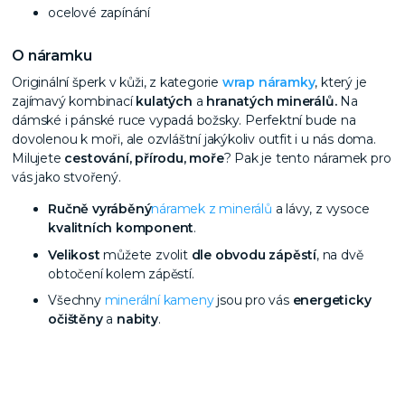
ocelové zapínání
O náramku
Originální šperk v kůži, z kategorie
wrap náramky
, který je
zajímavý kombinací
kulatých
a
hranatých minerálů
.
Na
dámské i pánské ruce vypadá božsky. Perfektní bude na
dovolenou k moři, ale ozvláštní jakýkoliv outfit i u nás doma.
Milujete
cestování, přírodu, moře
? Pak je tento náramek pro
vás jako stvořený.
Ručně vyráběný
náramek z minerálů
a lávy, z vysoce
kvalitních komponent
.
Velikost
můžete zvolit
dle obvodu zápěstí
, na dvě
obtočení kolem zápěstí.
Všechny
minerální kameny
jsou pro vás
energeticky
očištěny
a
nabity
.