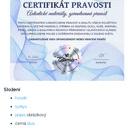
Složení
howlit
tyrkys
jaspis
obrázkový
černá
láva