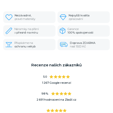
Nezávadné,
Nejvyšší kvalita
pravé materiály
zpracování
Náramky na přání
Garance
a
přesně na míru
100% spokojenosti
Přispíváme na
Doprava ZDARMA
ochranu velryb
nad 1500 Kč
Recenze našich zákazníků
5.0
1 267 Google recenzí
98 %
2 691 hodnocení na Zboží.cz