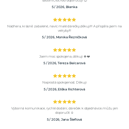
dodání.Obchod doporučuji 😊
5 / 2026, Blanka
Nádhera, krásně zabalené, navíc malé dárečky,děkuji!!! A přispěla jsem na
velryby!!!
5 / 2026, Monika Řezníčková
Jsem moc spokojena, děkuji 🍀❤️
5 / 2026, Tereza Balcarová
Naprostá spokojenost. Děkuji
5 / 2026, Eliška Richterová
Výborná komunikace, rychlé dodání, dáreček k objednávce..můžu jen
doporučit ☺️
5 / 2026, Jana Šteflová