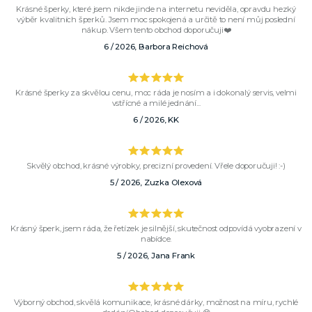
Krásné šperky, které jsem nikde jinde na internetu neviděla, opravdu hezký
výběr kvalitních šperků. Jsem moc spokojená a určitě to není můj poslední
nákup. Všem tento obchod doporučuji❤️
6 / 2026, Barbora Reichová
Krásné šperky za skvělou cenu, moc ráda je nosím a i dokonalý servis, velmi
vstřícné a milé jednání...
6 / 2026, KK
Skvělý obchod, krásné výrobky, precizní provedení. Vřele doporučuji! :-)
5 / 2026, Zuzka Olexová
Krásný šperk, jsem ráda, že řetízek je silnější, skutečnost odpovídá vyobrazení v
nabídce.
5 / 2026, Jana Frank
Výborný obchod, skvělá komunikace, krásné dárky, možnost na míru, rychlé