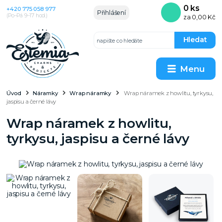
0
ks
+420 775 058 977
Přihlášení
(Po–Pá 9–17 hod.)
za
0,00 Kč
Hledat
Menu
Úvod
Náramky
Wrap náramky
Wrap náramek z howlitu, tyrkysu,
jaspisu a černé lávy
Wrap náramek z howlitu,
tyrkysu, jaspisu a černé lávy