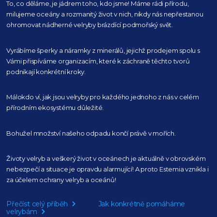
To, co děláme, je jádrem toho, kdo jsme! Máme rádi přírodu,
milujeme oceány
a rozmanitý život v nich, nikdy nás nepřestanou
ohromovat nádherné velryby
brázdící podmořský svět.
Vyrábíme šperky a náramky z minerálů, jejichž prodejem spolu s
Vámi přispíváme organizacím,
které k záchraně těchto tvorů
podnikají konkrétní kroky.
Málokdo ví, jak jsou velryby pro každého
jednoho z nás v celém
přírodním
ekosystému důležité.
Bohužel množství našeho
odpadu končí právě v mořích.
Životy velryb a veškerý život v oceánech je aktuálně
v obrovském
nebezpečí a situace je opravdu alarmující!
A proto Estemia vznikla i
za účelem ochrany velryb a oceánů!
Přečíst celý příběh
Jak konkrétně pomáháme
velrybám