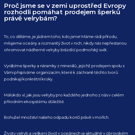
Proč jsme se v zemi uprostřed Evropy
rozhodli pomáhat prodejem šperků
právě velrybám?
To, co děláme, je jádrem toho, kdo jsme! Máme rádi přírodu,
milujeme oceány
a rozmanitý život v nich, nikdy nás nepřestanou
ohromovat nádherné velryby
brázdící podmořský svět.
Vyrábíme šperky a náramky z minerálů, jejichž prodejem spolu s
Vámi přispíváme organizacím,
které k záchraně těchto tvorů
podnikají konkrétní kroky.
Málokdo ví, jak jsou velryby pro každého
jednoho z nás v celém
přírodním
ekosystému důležité.
Bohužel množství našeho
odpadu končí právě v mořích.
Životy velryb a veškerý život v oceánech je aktuálně
v obrovském