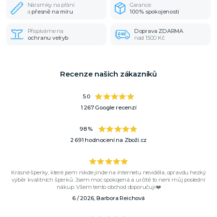
Náramky na přání
Garance
a
přesně na míru
100% spokojenosti
Přispíváme na
Doprava ZDARMA
ochranu velryb
nad 1500 Kč
Recenze našich zákazníků
5.0
1 267 Google recenzí
98 %
2 691 hodnocení na Zboží.cz
Krásné šperky, které jsem nikde jinde na internetu neviděla, opravdu hezký
výběr kvalitních šperků. Jsem moc spokojená a určitě to není můj poslední
nákup. Všem tento obchod doporučuji❤️
6 / 2026, Barbora Reichová