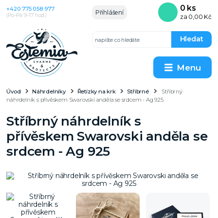
0
ks
+420 775 058 977
Přihlášení
(Po–Pá 9–17 hod.)
za
0,00 Kč
Hledat
Menu
Úvod
Náhrdelníky
Řetízky na krk
Stříbrné
Stříbrný
náhrdelník s přívěskem Swarovski anděla se srdcem - Ag 925
Stříbrný náhrdelník s
přívěskem Swarovski anděla se
srdcem - Ag 925