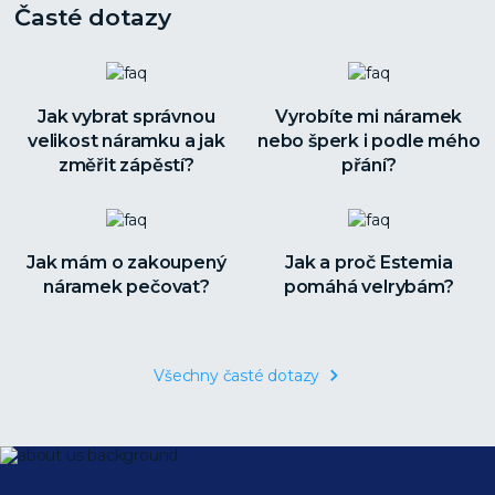
Časté dotazy
Jak vybrat správnou
Vyrobíte mi náramek
velikost náramku a jak
nebo šperk i podle mého
změřit zápěstí?
přání?
Jak mám o zakoupený
Jak a proč Estemia
náramek pečovat?
pomáhá velrybám?
Všechny časté dotazy