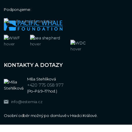
Podporujeme:
KONTAKTY A DOTAZY
Míša Stehlíková
+420 775 058 977
(Po–Pá 9–17 hod.)
info@estemia.cz