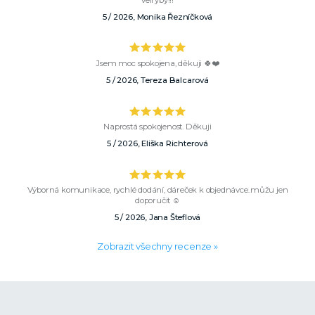
velryby!!!
5 / 2026, Monika Řezníčková
Jsem moc spokojena, děkuji 🍀❤️
5 / 2026, Tereza Balcarová
Naprostá spokojenost. Děkuji
5 / 2026, Eliška Richterová
Výborná komunikace, rychlé dodání, dáreček k objednávce..můžu jen
doporučit ☺️
5 / 2026, Jana Šteflová
Zobrazit všechny recenze »