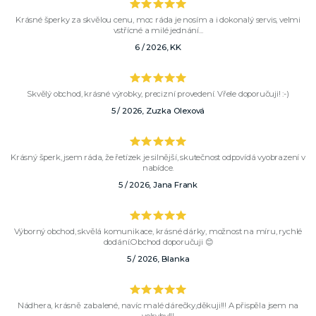
Krásné šperky za skvělou cenu, moc ráda je nosím a i dokonalý servis, velmi
vstřícné a milé jednání...
6 / 2026, KK
Skvělý obchod, krásné výrobky, precizní provedení. Vřele doporučuji! :-)
5 / 2026, Zuzka Olexová
Krásný šperk, jsem ráda, že řetízek je silnější, skutečnost odpovídá vyobrazení v
nabídce.
5 / 2026, Jana Frank
Výborný obchod, skvělá komunikace, krásné dárky, možnost na míru, rychlé
dodání.Obchod doporučuji 😊
5 / 2026, Blanka
Nádhera, krásně zabalené, navíc malé dárečky,děkuji!!! A přispěla jsem na