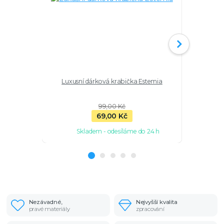
Luxusní dárková krabička Estemia
Náramek s 
Ag 92
99,00 Kč
69,00 Kč
Skladem - odesíláme do 24 h
Sk
Nezávadné,
Nejvyšší kvalita
pravé materiály
zpracování