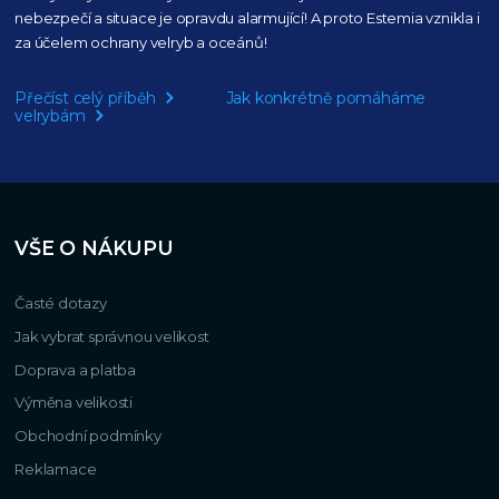
nebezpečí a situace je opravdu alarmující!
A proto Estemia vznikla i
za účelem ochrany velryb a oceánů!
Přečíst celý příběh
Jak konkrétně pomáháme
velrybám
VŠE O NÁKUPU
Časté dotazy
Jak vybrat správnou velikost
Doprava a platba
Výměna velikosti
Obchodní podmínky
Reklamace