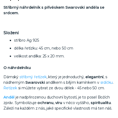
Stříbrný náhrdelník s přívěskem Swarovski anděla se
srdcem.
Složení
stříbro Ag 925
délka řetízku: 45 cm, nebo 50 cm
velikost andílka: 25 x 20 mm.
O náhrdelníku
Dámský
stříbrný řetízek
, který je jednoduchý,
elegantní
, s
nádherným
Swarovski
andílkem s bílým kamínkem v
srdíčku
.
Řetízek
si můžete vybrat ze dvou délek - 45 nebo 50 cm.
Anděl
je nadpřirozenou duchovní bytostí, je to posel Božích
zpráv. Symbolizuje
ochranu, víru
v něco vyššího,
spiritualitu
.
Záleží na každém z nás, jaké specifické vlastnosti má ten náš.