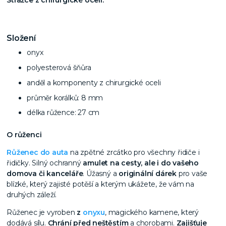
Složení
onyx
polyesterová šňůra
anděl a komponenty z chirurgické oceli
průměr korálků: 8 mm
délka růžence: 27 cm
O růženci
Růženec do auta
na zpětné zrcátko pro všechny řidiče i
řidičky. Silný ochranný
amulet na cesty, ale i do vašeho
domova či kanceláře
. Úžasný a
originální dárek
pro vaše
blízké, který zajisté potěší a kterým ukážete, že vám na
druhých záleží.
Růženec je vyroben
z
onyxu
, magického kamene, který
dodává sílu.
Chrání před neštěstím
a chorobami.
Zajišťuje