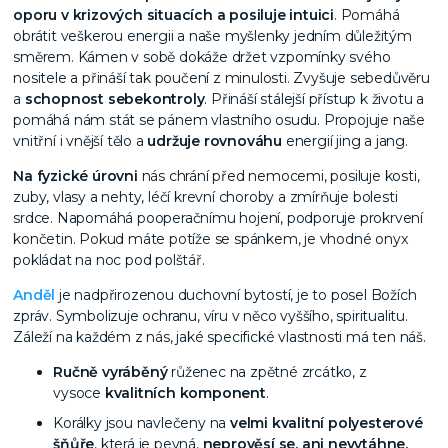
oporu v krizových situacích a posiluje intuici
. Pomáhá
obrátit veškerou energii a naše myšlenky jedním důležitým
směrem. Kámen v sobě dokáže držet vzpomínky svého
nositele a přináší tak poučení z minulosti. Zvyšuje sebedůvěru
a
schopnost sebekontroly
. Přináší stálejší přístup k životu a
pomáhá nám stát se pánem vlastního osudu. Propojuje naše
vnitřní i vnější tělo a
udržuje rovnováhu
energií jing a jang.
Na fyzické úrovni
nás chrání před nemocemi, posiluje kosti,
zuby, vlasy a nehty, léčí krevní choroby a zmírňuje bolesti
srdce. Napomáhá pooperačnímu hojení, podporuje prokrvení
končetin. Pokud máte potíže se spánkem, je vhodné onyx
pokládat na noc pod polštář.
Anděl
je nadpřirozenou duchovní bytostí, je to posel Božích
zpráv. Symbolizuje ochranu, víru v něco vyššího, spiritualitu.
Záleží na každém z nás, jaké specifické vlastnosti má ten náš.
Ručně vyráběný
růženec na zpětné zrcátko, z
vysoce
kvalitních komponent
.
Korálky jsou navlečeny na
velmi kvalitní polyesterové
šňůře
, která je pevná,
neprověsí se, ani nevytáhne.