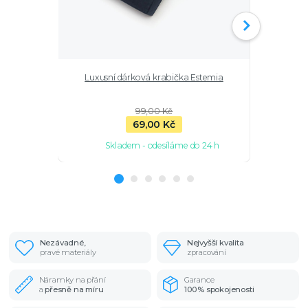
Luxusní dárková krabička Estemia
Pánský s
onyxu, 
99,00 Kč
69,00 Kč
Skladem - odesíláme do 24 h
Sk
Nezávadné,
Nejvyšší kvalita
pravé materiály
zpracování
Náramky na přání
Garance
a
přesně na míru
100% spokojenosti