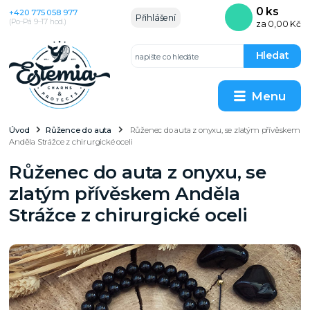
0
ks
+420 775 058 977
Přihlášení
(Po–Pá 9–17 hod.)
za
0,00 Kč
Hledat
Menu
Úvod
Růžence do auta
Růženec do auta z onyxu, se zlatým přívěskem
Anděla Strážce z chirurgické oceli
Růženec do auta z onyxu, se
zlatým přívěskem Anděla
Strážce z chirurgické oceli