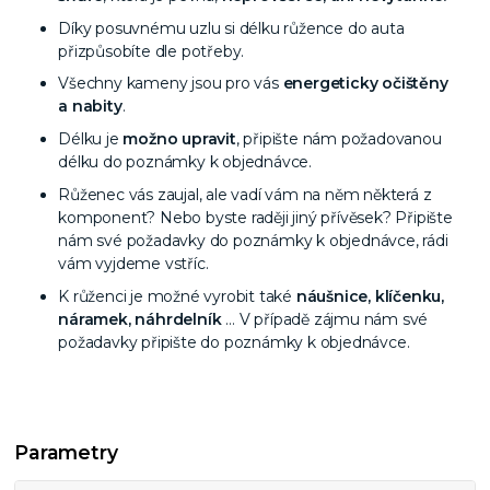
Díky posuvnému uzlu si délku růžence do auta
přizpůsobíte dle potřeby.
Všechny kameny jsou pro vás
energeticky očištěny
a nabity
.
Délku je
možno upravit
, připište nám požadovanou
délku do poznámky k objednávce.
Růženec vás zaujal, ale vadí vám na něm některá z
komponent? Nebo byste raději jiný přívěsek? Připište
nám své požadavky do poznámky k objednávce, rádi
vám vyjdeme vstříc.
K růženci je možné vyrobit také
náušnice, klíčenku,
náramek, náhrdelník
… V případě zájmu nám své
požadavky připište do poznámky k objednávce.
Parametry