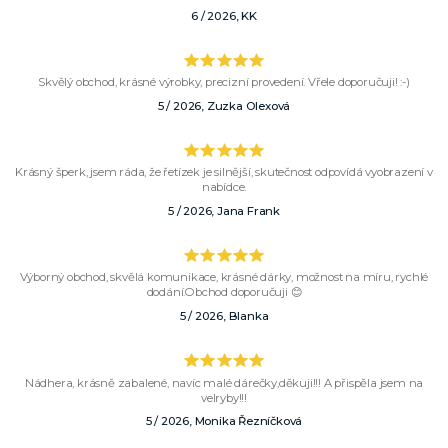
6 / 2026, KK
Skvělý obchod, krásné výrobky, precizní provedení. Vřele doporučuji! :-)
5 / 2026, Zuzka Olexová
Krásný šperk, jsem ráda, že řetízek je silnější, skutečnost odpovídá vyobrazení v
nabídce.
5 / 2026, Jana Frank
Výborný obchod, skvělá komunikace, krásné dárky, možnost na míru, rychlé
dodání.Obchod doporučuji 😊
5 / 2026, Blanka
Nádhera, krásně zabalené, navíc malé dárečky,děkuji!!! A přispěla jsem na
velryby!!!
5 / 2026, Monika Řezníčková