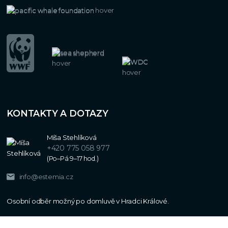
KONTAKTY A DOTAZY
Míša Stehlíková
+420 775 058 977
(Po–Pá 9–17 hod.)
info@estemia.cz