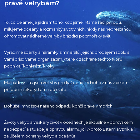
právě velrybám?
To, co děláme, je jádrem toho, kdo jsme! Máme rádi přírodu,
milujeme oceány
a rozmanitý život v nich, nikdy nás nepřestanou
ohromovat nádherné velryby
brázdící podmořský svět.
Vyrábíme šperky a náramky z minerálů, jejichž prodejem spolu s
Vámi přispíváme organizacím,
které k záchraně těchto tvorů
podnikají konkrétní kroky.
Málokdo ví, jak jsou velryby pro každého
jednoho z nás v celém
přírodním
ekosystému důležité.
Bohužel množství našeho
odpadu končí právě v mořích.
Životy velryb a veškerý život v oceánech je aktuálně
v obrovském
nebezpečí a situace je opravdu alarmující!
A proto Estemia vznikla i
za účelem ochrany velryb a oceánů!