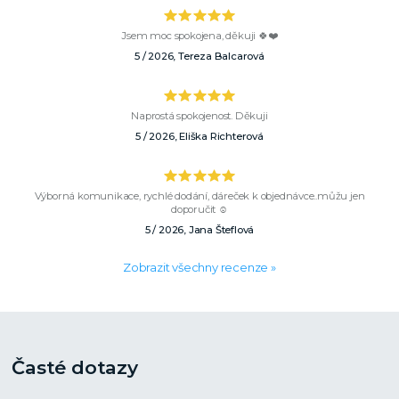
Jsem moc spokojena, děkuji 🍀❤️
5 / 2026, Tereza Balcarová
Naprostá spokojenost. Děkuji
5 / 2026, Eliška Richterová
Výborná komunikace, rychlé dodání, dáreček k objednávce..můžu jen
doporučit ☺️
5 / 2026, Jana Šteflová
Zobrazit všechny recenze »
Časté dotazy