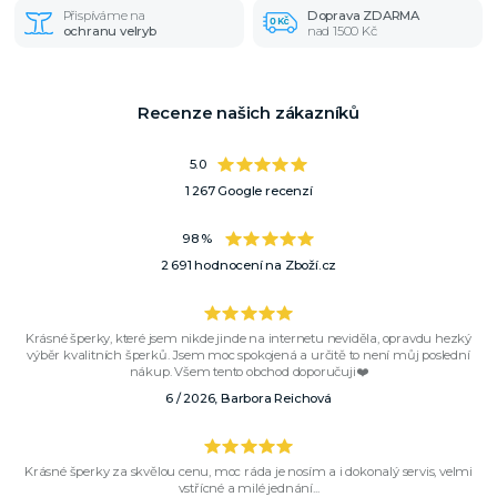
Přispíváme na
Doprava ZDARMA
ochranu velryb
nad 1500 Kč
Recenze našich zákazníků
5.0
1 267 Google recenzí
98 %
2 691 hodnocení na Zboží.cz
Krásné šperky, které jsem nikde jinde na internetu neviděla, opravdu hezký
výběr kvalitních šperků. Jsem moc spokojená a určitě to není můj poslední
nákup. Všem tento obchod doporučuji❤️
6 / 2026, Barbora Reichová
Krásné šperky za skvělou cenu, moc ráda je nosím a i dokonalý servis, velmi
vstřícné a milé jednání...