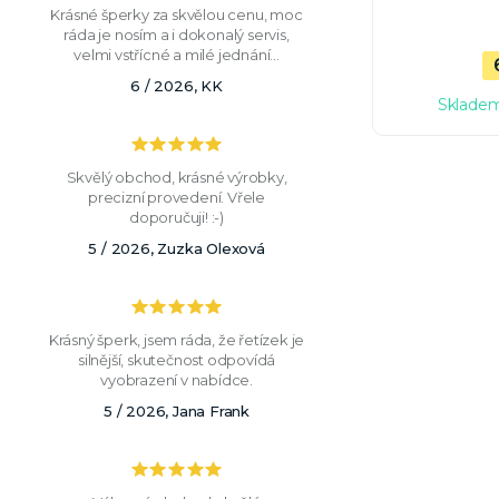
Krásné šperky za skvělou cenu, moc
ráda je nosím a i dokonalý servis,
velmi vstřícné a milé jednání...
6 / 2026, KK
Skladem
Skvělý obchod, krásné výrobky,
precizní provedení. Vřele
doporučuji! :-)
5 / 2026, Zuzka Olexová
Krásný šperk, jsem ráda, že řetízek je
silnější, skutečnost odpovídá
vyobrazení v nabídce.
5 / 2026, Jana Frank