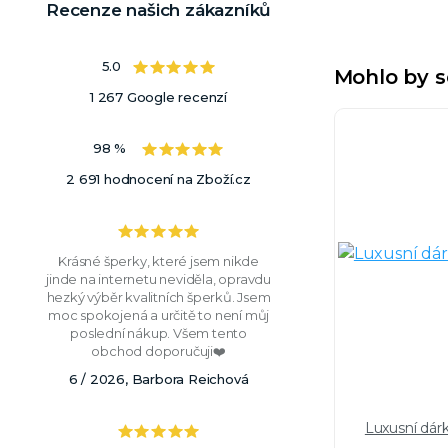
Recenze našich zákazníků
5.0
Mohlo by s
1 267 Google recenzí
98 %
2 691 hodnocení na Zboží.cz
Krásné šperky, které jsem nikde
jinde na internetu neviděla, opravdu
hezký výběr kvalitních šperků. Jsem
moc spokojená a určitě to není můj
poslední nákup. Všem tento
obchod doporučuji❤️
6 / 2026, Barbora Reichová
Luxusní dár