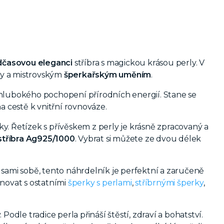
dčasovou eleganci
stříbra s magickou krásou perly. V
ky a mistrovským
šperkařským uměním
.
hlubokého pochopení přírodních energií. Stane se
 cestě k vnitřní rovnováze.
ky.
Řetízek s přívěskem z perly je krásně zpracovaný a
stříbra Ag925/1000
. Vybrat si můžete ze dvou délek
t sami sobě, tento náhrdelník je perfektní a zaručeně
novat s ostatními
šperky s perlami
,
stříbrnými šperky
,
odle tradice perla přináší štěstí, zdraví a bohatství.