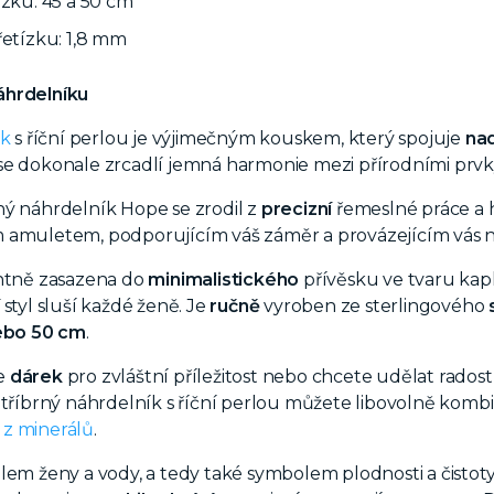
ízku: 45 a 50 cm
řetízku: 1,8 mm
áhrdelníku
ek
s říční perlou je výjimečným
kouskem, který spojuje
na
se dokonale zrcadlí jemná harmonie mezi přírodními prv
ný náhrdelník Hope se zrodil z
precizní
řemeslné práce a 
 amuletem, podporujícím váš záměr a provázejícím vás na
antně zasazena do
minimalistického
přívěsku ve tvaru kap
styl sluší každé ženě. Je
ručně
vyroben ze sterlingového
ebo 50 cm
.
e
dárek
pro zvláštní příležitost nebo chcete udělat rados
tříbrný náhrdelník s říční perlou můžete libovolně kombi
z minerálů
.
em ženy a vody, a tedy také symbolem plodnosti a čistoty. P