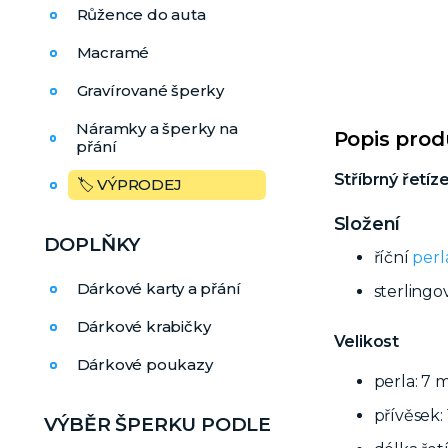
Růžence do auta
Macramé
Gravírované šperky
Náramky a šperky na
Popis pro
přání
Stříbrný řetíz
🏷️ VÝPRODEJ
Složení
DOPLŇKY
říční
perl
Dárkové karty a přání
sterlingo
Dárkové krabičky
Velikost
Dárkové poukazy
perla: 7
přívěsek:
VÝBĚR ŠPERKU PODLE