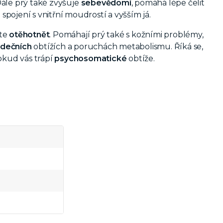
Dále prý také zvyšuje
sebevědomí
, pomáhá lépe čelit
 spojení s vnitřní moudrostí a vyšším já.
íte
otěhotnět
. Pomáhají prý také s kožními problémy,
rdečních
obtížích a poruchách metabolismu. Říká se,
okud vás trápí
psychosomatické
obtíže.