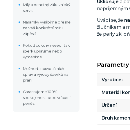
Uklidňuje
a po
Milý a ochotný zákaznický
nepříjemným si
servis
Uvádí se, že
na
Náramky vyrábíme přesně
žlučníkem a m
na Vaši konkrétní míru
zápěstí
že perly zklid
Pokud cokoliv nesedí, tak
šperk upravíme nebo
vyměníme
Parametry
Možnost individuálních
úprav a výroby šperků na
Výrobce
přání
Garantujeme 100%
Materiál k
spokojenost nebo vrácení
peněz
Určení
Druh kamen