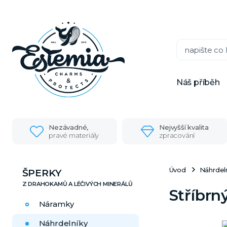
Náš příběh
Nezávadné,
Nejvyšší kvalita
pravé materiály
zpracování
Úvod
Náhrdel
ŠPERKY
Stříbrn
Náramky
Náhrdelníky