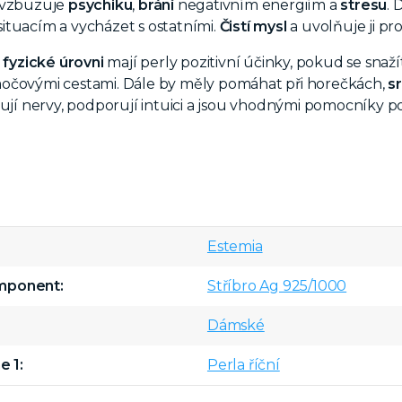
vzbuzuje
psychiku
,
brání
negativním energiím a
stresu
. 
tuacím a vycházet s ostatními.
Čistí mysl
a uvolňuje ji pro
 fyzické úrovni
mají perly pozitivní účinky, pokud se snaž
očovými cestami. Dále by měly pomáhat při horečkách,
s
ňují nervy, podporují intuici a jsou vhodnými pomocníky p
Estemia
omponent
Stříbro Ag 925/1000
Dámské
e 1
Perla říční