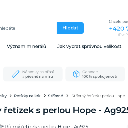
Chcete por
+420 
Hledat
(Po–Pá
Význam minerálů
Jak vybrat správnou velikost
Náramky na přání
Garance
a
přesně na míru
100% spokojenosti
níky
Řetízky na krk
Stříbrné
Stříbrný řetízek s perlou Hope 
ý řetízek s perlou Hope - Ag92