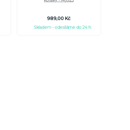
korálky - Ag925
989,00 Kč
Skladem - odesíláme do 24 h
Sk