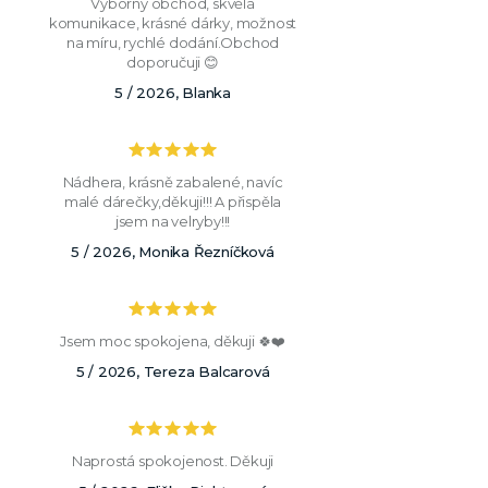
Výborný obchod, skvělá
komunikace, krásné dárky, možnost
na míru, rychlé dodání.Obchod
doporučuji 😊
5 / 2026, Blanka
Nádhera, krásně zabalené, navíc
malé dárečky,děkuji!!! A přispěla
jsem na velryby!!!
5 / 2026, Monika Řezníčková
Jsem moc spokojena, děkuji 🍀❤️
5 / 2026, Tereza Balcarová
Naprostá spokojenost. Děkuji