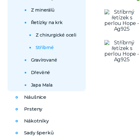
Z minerálů
Řetízky na krk
Z chirurgické oceli
Stříbrné
Gravírované
Dřevěné
Japa Mala
Náušnice
Prsteny
Nákotníky
Sady šperků