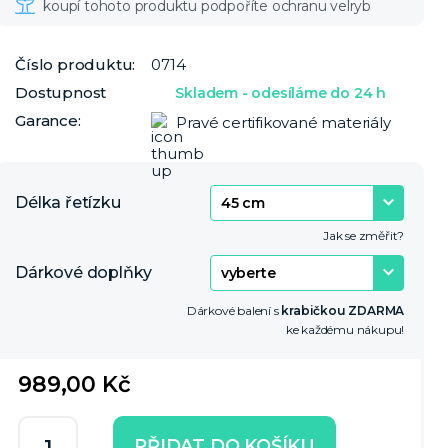
Číslo produktu:
0714
Dostupnost
Skladem - odesíláme do 24 h
Garance:
Pravé certifikované materiály
Délka řetízku
Jak se změřit?
Dárkové doplňky
Dárkové balení s
krabičkou ZDARMA
ke každému nákupu!
989,00 Kč
PŘIDAT DO KOŠÍKU