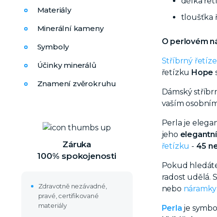
délka řet
Materiály
tloušťka 
Minerální kameny
O perlovém n
Symboly
Stříbrný řetíz
Účinky minerálů
řetízku
Hope
Znamení zvěrokruhu
Dámský stříbr
vaším osobním
Perla je eleg
jeho
elegantní
Záruka
řetízku
-
45 n
100% spokojenosti
Pokud hledát
radost udělá.
S
Zdravotně nezávadné,
nebo
náramky 
pravé, certifikované
materiály
Perla
je symbol