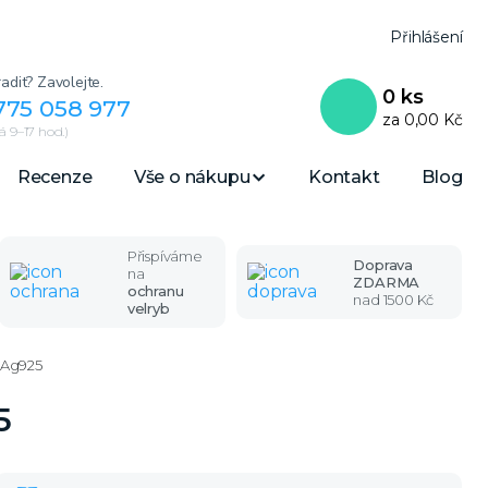
Přihlášení
adit? Zavolejte.
0
ks
775 058 977
za
0,00 Kč
 9–17 hod.)
Recenze
Vše o nákupu
Kontakt
Blog
Přispíváme
Doprava
na
ZDARMA
ochranu
nad 1500 Kč
velryb
- Ag925
5