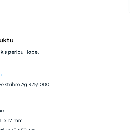
duktu
ek s perlou Hope.
a
vé stříbro Ag 925/1000
 mm
 11 x 17 mm