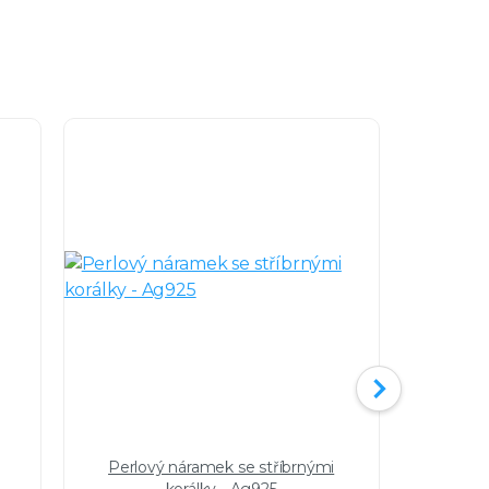
Perlový náramek se stříbrnými
Stříbrn