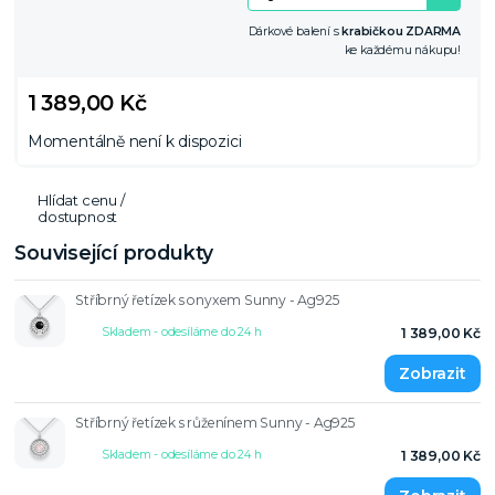
Dárkové balení s
krabičkou ZDARMA
ke každému nákupu!
1 389,00 Kč
Momentálně není k dispozici
Hlídat cenu /
dostupnost
Související produkty
Stříbrný řetízek s onyxem Sunny - Ag925
Skladem - odesíláme do 24 h
1 389,00 Kč
Stříbrný řetízek s růženínem Sunny - Ag925
Skladem - odesíláme do 24 h
1 389,00 Kč