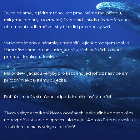
To, co děláme, je jádrem toho, kdo jsme! Máme rádi přírodu,
milujeme oceány
a rozmanitý život v nich, nikdy nás nepřestanou
ohromovat nádherné velryby
brázdící podmořský svět.
Vyrábíme šperky a náramky z minerálů, jejichž prodejem spolu s
Vámi přispíváme organizacím,
které k záchraně těchto tvorů
podnikají konkrétní kroky.
Málokdo ví, jak jsou velryby pro každého
jednoho z nás v celém
přírodním
ekosystému důležité.
Bohužel množství našeho
odpadu končí právě v mořích.
Životy velryb a veškerý život v oceánech je aktuálně
v obrovském
nebezpečí a situace je opravdu alarmující!
A proto Estemia vznikla i
za účelem ochrany velryb a oceánů!