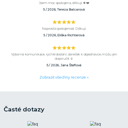
Jsem moc spokojena, děkuji 🍀❤️
5 / 2026, Tereza Balcarová
Naprostá spokojenost. Děkuji
5 / 2026, Eliška Richterová
Výborná komunikace, rychlé dodání, dáreček k objednávce..můžu jen
doporučit ☺️
5 / 2026, Jana Šteflová
Zobrazit všechny recenze »
Časté dotazy