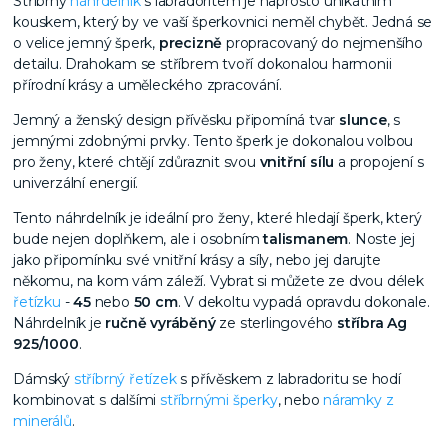
Stříbrný
náhrdelník
s labradoritem
je naprosto unikátním
kouskem, který by ve vaší šperkovnici neměl chybět. Jedná se
o
velice jemný šperk,
precizně
propracovaný do nejmenšího
detailu. Drahokam se stříbrem
tvoří dokonalou harmonii
přírodní krásy a uměleckého zpracování.
Jemný a ženský design přívěsku připomíná tvar
slunce
, s
jemnými zdobnými prvky. T
ento šperk je dokonalou volbou
pro ženy, které chtějí zdůraznit svou
vnitřní sílu
a propojení s
univerzální energií.
Tento náhrdelník je ideální pro ženy, které hledají šperk, který
bude nejen doplňkem, ale i osobním
talismanem
. Noste jej
jako připomínku své vnitřní krásy a síly, nebo jej darujte
někomu, na kom vám záleží.
Vybrat si můžete ze dvou délek
řetízku
-
45
nebo
50 cm
. V dekoltu vypadá opravdu dokonale.
Náhrdelník je
ručně vyráběný
ze sterlingového
stříbra Ag
925/1000
.
Dámský
stříbrný řetízek
s přívěskem z labradoritu se hodí
kombinovat s dalšími
stříbrnými šperky
, nebo
náramky z
minerálů
.