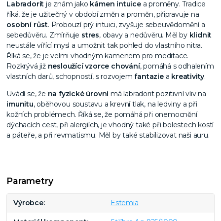
Labradorit
je znám jako
kámen intuice
a proměny. Tradice
říká, že je užitečný v období změn a proměn, připravuje na
osobní růst
. Probouzí prý intuici, zvyšuje sebeuvědomění a
sebedůvěru. Zmírňuje
stres
, obavy a nedůvěru. Měl by
klidnit
neustále vířící mysl a umožnit tak pohled do vlastního nitra.
Říká se, že je velmi vhodným kamenem pro meditace.
Rozkrývá již
nesloužící vzorce chování
, pomáhá s odhalením
vlastních darů, schopností, s rozvojem
fantazie
a
kreativity
.
Uvádí se, že
na fyzické úrovni
má labradorit pozitivní vliv na
imunitu
, oběhovou soustavu a krevní tlak, na ledviny a při
kožních problémech. Říká se, že pomáhá při onemocnění
dýchacích cest, při alergiích, je vhodný také při bolestech kostí
a páteře, a při revmatismu. Měl by také stabilizovat naši auru.
Parametry
Výrobce
Estemia