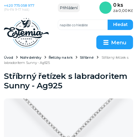
0
ks
+420 775 058 977
Přihlášení
(Po–Pá 9–17 hod.)
za
0,00 Kč
Hledat
Menu
Úvod
Náhrdelníky
Řetízky na krk
Stříbrné
Stříbrný řetízek s
labradoritem Sunny - Ag925
Stříbrný řetízek s labradoritem
Sunny - Ag925