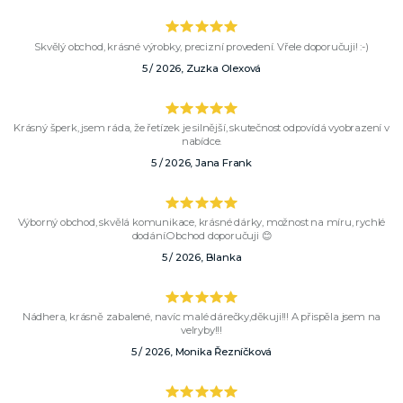
Skvělý obchod, krásné výrobky, precizní provedení. Vřele doporučuji! :-)
5 / 2026, Zuzka Olexová
Krásný šperk, jsem ráda, že řetízek je silnější, skutečnost odpovídá vyobrazení v
nabídce.
5 / 2026, Jana Frank
Výborný obchod, skvělá komunikace, krásné dárky, možnost na míru, rychlé
dodání.Obchod doporučuji 😊
5 / 2026, Blanka
Nádhera, krásně zabalené, navíc malé dárečky,děkuji!!! A přispěla jsem na
velryby!!!
5 / 2026, Monika Řezníčková