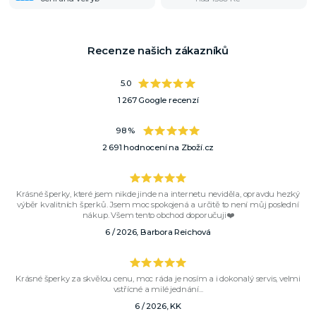
Recenze našich zákazníků
5.0
1 267 Google recenzí
98 %
2 691 hodnocení na Zboží.cz
Krásné šperky, které jsem nikde jinde na internetu neviděla, opravdu hezký
výběr kvalitních šperků. Jsem moc spokojená a určitě to není můj poslední
nákup. Všem tento obchod doporučuji❤️
6 / 2026, Barbora Reichová
Krásné šperky za skvělou cenu, moc ráda je nosím a i dokonalý servis, velmi
vstřícné a milé jednání...
6 / 2026, KK