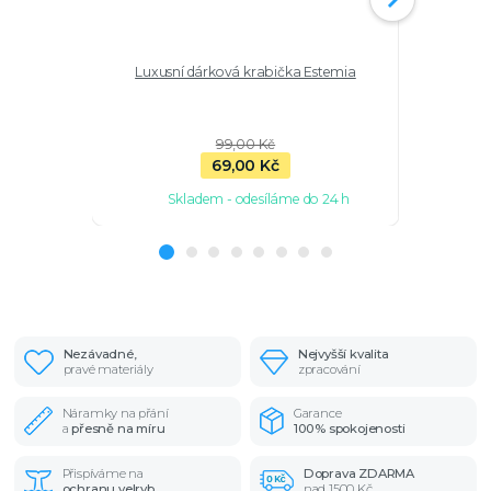
Luxusní dárková krabička Estemia
Stříbrný ř
99,00 Kč
69,00 Kč
Skladem - odesíláme do 24 h
Sk
Nezávadné,
Nejvyšší kvalita
pravé materiály
zpracování
Náramky na přání
Garance
a
přesně na míru
100% spokojenosti
Přispíváme na
Doprava ZDARMA
ochranu velryb
nad 1500 Kč