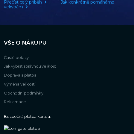
Přečíst celý příběh
Jak konkrétně pomáháme
velrybám
VŠE O NÁKUPU
Časté dotazy
Jak vybrat správnou velikost
Doprava a platba
Výměna velikosti
Obchodní podmínky
Reklamace
Bezpečná platba kartou: