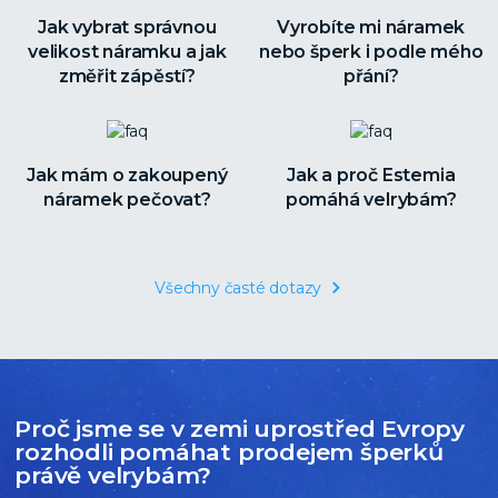
Jak vybrat správnou
Vyrobíte mi náramek
velikost náramku a jak
nebo šperk i podle mého
změřit zápěstí?
přání?
Jak mám o zakoupený
Jak a proč Estemia
náramek pečovat?
pomáhá velrybám?
Všechny časté dotazy
Proč jsme se v zemi uprostřed Evropy
rozhodli pomáhat prodejem šperků
právě velrybám?